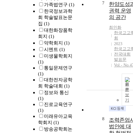
7
한양도성
가족법연구
(1)
권력 운영
한국정보과학
의 공간
회 학술발표논문
집
(1)
최인화
대한화장품학
한국고고
회지
(1)
회
약학회지
(1)
2023
한국고고
시멘트
(1)
전국대회
미생물학회지
발표문
(1)
Vol.- No.4
통일문제연구
(1)
대한전자공학
원
회 학술대회
(1)
문
정보와 통신
보
(1)
기
진로교육연구
(1)
미래유아교육
8
조력존엄
학회지
(1)
법안에 대
방송공학회논