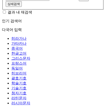
상세검색
결과 내 재검색
인기 검색어
다국어 입력
히라가나
가타카나
중국어
한글고어
그리스문자
프랑스어
독일어
히브리어
괄호기호
학술기호
기술기호
첨자기호
라틴문자
러시아문자