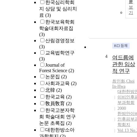
문
한국심리학회
보
지 상담 및 심리치
기
료
(3)
한국보육학회
학술대회자료집
(3)
산림경영정보
(3)
교육법학연구
4
여드름에
(3)
관한 임상
Journal of
Forest Science
(2)
적 연구
논문집
(2)
최인화
,
Choi
사회과교육
(2)
In-Hwa
北韓
(2)
대한한방
한국교육
(2)
이비인후
부과학회
敎員敎育
(2)
2000
한국고분자학
한방안이
회 학술대회 연구
인후피부
논문 초록집
(2)
학회지
대한한방소아
Vol.13 No.
과학회지
(2)