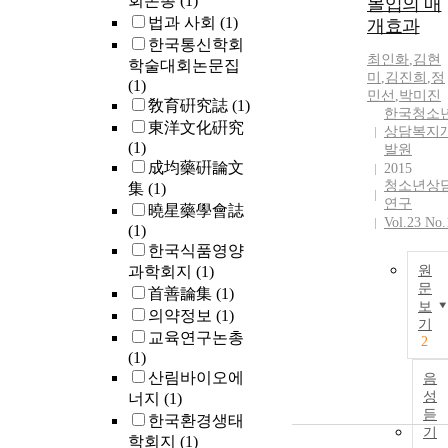
회논총
(1)
몰입의 매
법과 사회
(1)
개효과
한국통신학회
최인화
,
김현
학술대회논문집
미
,
김진희
,
정
(1)
민선
,
박미진
敎育硏究誌
(1)
한국청소
東洋文化硏究
상담복지
(1)
발원
成均藥硏論文
2015
청소년상
集
(1)
연구
曉星藥學會誌
Vol.23 No.
(1)
한국식품영양
과학회지
(1)
원
문
首善論集
(1)
보
의약정보
(1)
기
교육연구논총
2
(1)
산림바이오에
음
성
너지
(1)
듣
한국환경생태
기
학회지
(1)