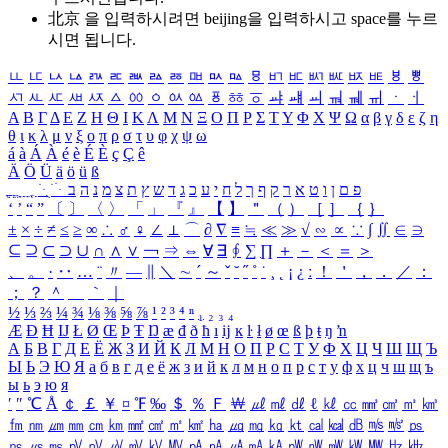
北京 을 입력하시려면
beijing
을 입력하시고 space를 누르
시면 됩니다.
ㅥ
ㅦ
ㅧ
ㅨ
ㅩ
ㅪ
ㅫ
ㅬ
ㅭ
ㅮ
ㅯ
ㅰ
ㅱ
ㅲ
ㅳ
ㅴ
ㅵ
ㅶ
ㅷ
ㅸ
ㅹ
ㅺ
ㅻ
ㅼ
ㅽ
ㅾ
ㅿ
ㆀ
ㆁ
ㆂ
ㆃ
ㆄ
ㆅ
ㆆ
ㆇ
ㆈ
ㆉ
ㆊ
ㆋ
ㆌ
ㆍ
ㆎ
Α
Β
Γ
Δ
Ε
Ζ
Η
Θ
Ι
Κ
Λ
Μ
Ν
Ξ
Ο
Π
Ρ
Σ
Τ
Υ
Φ
Χ
Ψ
Ω
α
β
γ
δ
ε
ζ
η
θ
ι
κ
λ
μ
ν
ξ
ο
π
ρ
σ
τ
υ
φ
χ
ψ
ω
á
à
Á
À
é
è
É
È
ç
Ç
ê
Ä
Ö
Ü
ä
ö
ü
ß
ְ
ֳ
ֲ
ֱ
ָ
ַ
ֵ
ֶ
ִ
ֹ
ּ
ֻ
ׂ
ׁ
ּ
ב
ה
נ
מ
צ
ת
ץ
ש
ד
ג
כ
ע
י
ח
ל
ך
ף
ק
ר
א
ט
ו
ן
ם
פ
‘
’
“
”
〔
〕
〈
〉
「
」
『
』
【
】
＂
（
）
［
］
｛
｝
±
×
÷
≠
≤
≥
∞
∴
♂
♀
∠
⊥
⌒
∂
∇
≡
≒
≪
≫
√
∽
∝
∵
∫
∬
∈
∋
⊆
⊇
⊂
⊃
∪
∩
∧
∨
￢
⇒
⇔
∀
∃
∮
∑
∏
＋
－
＜
＝
＞
、
。
·
‥
…
¨
〃
―
∥
＼
∼
´
～
ˇ
˘
˝
˚
˙
¸
˛
¡
¿
ː
！
＇
，
．
／
：
；
？
＾
＿
｀
｜
½
⅓
⅔
¼
¾
⅛
⅜
⅝
⅞
¹
²
³
⁴
ⁿ
₁
₂
₃
₄
Æ
Ð
Ħ
Ĳ
Ł
Ø
Œ
Þ
Ŧ
Ŋ
æ
đ
ð
ħ
ı
ĳ
ĸ
ŀ
ł
ø
œ
ß
þ
ŧ
ŋ
ŉ
А
Б
В
Г
Д
Е
Ё
Ж
З
И
Й
К
Л
М
Н
О
П
Р
С
Т
У
Ф
Х
Ц
Ч
Ш
Щ
Ъ
Ы
Ь
Э
Ю
Я
а
б
в
г
д
е
ё
ж
з
и
й
к
л
м
н
о
п
р
с
т
у
ф
х
ц
ч
ш
щ
ъ
ы
ь
э
ю
я
′
″
℃
Å
￠
￡
￥
¤
℉
‰
＄
％
Ｆ
￦
㎕
㎖
㎗
ℓ
㎘
㏄
㎣
㎤
㎥
㎦
㎙
㎚
㎛
㎜
㎝
㎞
㎟
㎠
㎡
㎢
㏊
㎍
㎎
㎏
㏏
㎈
㎉
㏈
㎧
㎨
㎰
㎱
㎲
㎳
㎴
㎵
㎶
㎷
㎸
㎹
㎀
㎁
㎂
㎃
㎄
㎺
㎻
㎽
㎾
㎿
㎐
㎑