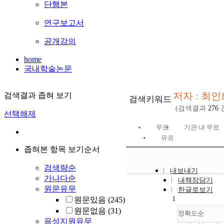
단행본
연구보고서
공개강의
home
국내학술논문
저자 : 최인
검색결과 좁혀 보기
검색키워드
(검색결과
276
선택해제
무료
기관 내 무료
유료
좁혀본 항목 보기순서
검색량순
내보내기
가나다순
내책장담기
원문유무
한글로보기
1
원문있음
(245)
원문없음
(31)
정확도순
음성지원유무