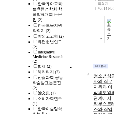
한국유아교육·
학회지
Vol.14 No.
보육행정학회 학
술발표대회 논문
집
(2)
원
한국보육지원
문
학회지
(2)
보
야외고고학
(2)
기
유럽헌법연구
(2)
Integrative
Medicine Research
(2)
법제
(2)
헤리티지
(2)
6
청소년상
산림과학 공동
자의 직무
학술발표논문집
자원과 이
(2)
직의도와
論文集
(1)
관계에서
소비자학연구
직무스트
(1)
한국이슬람학
스와 직업