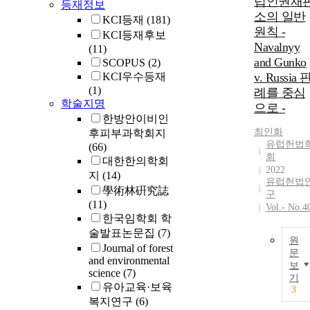
럽인권재
등재정보
소의 일반
KCI등재
(181)
원칙 -
KCI등재후보
Navalnyy
(11)
and Gunko
SCOPUS
(2)
KCI우수등재
v. Russia 
(1)
례를 중심
학술지명
으로 -
한방안이비인
최인화
후피부과학회지
유럽헌법
(66)
회
대한한의학회
2022
지
(14)
유럽헌법
學術林硏究誌
구
(11)
Vol.- No.4
한국임학회 학
술발표논문집
(7)
원
Journal of forest
문
and environmental
보
science
(7)
기
유아교육·보육
3
복지연구
(6)