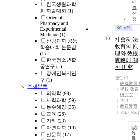
대
한국생활과학
출
회 학술대회
(1)
신
Oriental
청
Pharmacy and
Experimental
Medicine
(1)
10
社會科 法
산림과학 공동
敎育의 原
학술대회 논문집
理와 敎授
(1)
한국청소년활
戰略에 關
동연구
(1)
한 硏究
장애인복지연
崔仁和
구
(1)
韓國敎員
주제분류
學校 敎育
의약학
(98)
硏究院
사회과학
(59)
1991
敎員敎育
농수해양
(35)
Vol.7 No.1
교육
(26)
기타
(23)
자연과학
(19)
원
인문학
(17)
문