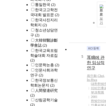
통일한국
(2)
한국고고학전
원
문
국대회 발표문
(2)
보
한국사진지리
기
학회지
(2)
청소년상담연
구
(2)
大韓韓醫診斷
學會誌
(2)
한국교육포럼
학술대회 자료집
5
耳鳴에 관
(2)
한 임상적
인문학논총
(2)
연구
인문사회과학
연구
(2)
최인화
,
Choi,
In-Hwa
한국정보통신
대한한방
학회논문지
(2)
이비인후
人間發達硏究
부과학회
(2)
2001
산림공학기술
한방안이
(2)
인후피부