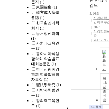
한 헌법적
문지
(1)
검토
東國論集
(1)
韓方成人病學
최인화
會誌
(1)
서강대학
법학연구
한국환경과학
2023
회지
(1)
서강법률
동서정신과학
총
(1)
Vol.12 No.
사회과교육연
구
(1)
동아시아식생
원
활학회 학술발표
문
대회논문집
(1)
보
한국산림휴양
기
학회 학술발표회
복
자료집
(1)
사/
憲法學硏究
(1)
대
지방자치법연
출
구
(1)
신
청
창의력교육연
구
(1)