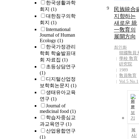
한국생활과학
9
民族統合
회지
(1)
지향하는
대한침구의학
회지
(1)
새로운 統
International
一敎育의
Journal of Human
展開方向
Ecology
(1)
한국가정관리
최인화
학회 학술발표대
韓國敎員
學校 敎育
회 자료집
(1)
硏究院
초등상담연구
1989
(1)
敎員敎育
디지털산업정
Vol.5 No.1
보학회논문지
(1)
생태유아교육
연구
(1)
원
Journal of
문
medicinal food
(1)
보
학습자중심교
기
과교육연구
(1)
복
산업융합연구
사/
(1)