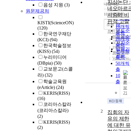
지상논단 :
내림차순
음성 지원
(3)
정확도
네오마르
원문제공처
순
10개씩 출력
시즘의 비
내림차
인기도
판적 고찰
KISTI(ScienceON)
순
조회
10개씩
(120)
연도순
최인화
출력
한국연구재단
제목순
평화문제
20개씩
(KCI)
(94)
구소
저자순
출력
한국학술정보
1986
발행기
30개씩
(KISS)
(54)
통일한국
관순
누리미디어
출력
Vol.27 No.
(DBpia)
(50)
50개씩
교보문고(스콜
출력
라)
(32)
100개
원
학술교육원
출력
문
(eArticle)
(24)
보
KERIS(RISS)
기
(16)
코리아스칼라
(코리아스칼라)
2
집회의 자
(2)
유의 제한
KERIS(RISS)
에 대한 유
(2)