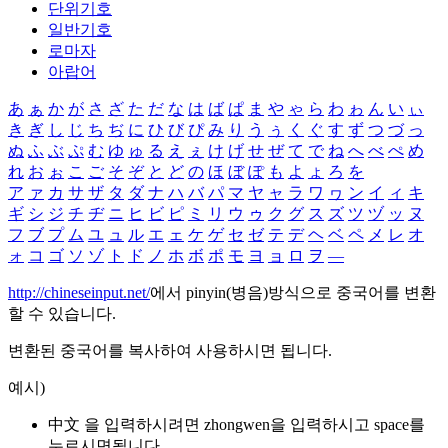
단위기호
일반기호
로마자
아랍어
あ
ぁ
か
が
さ
ざ
た
だ
な
は
ば
ぱ
ま
や
ゃ
ら
わ
ゎ
ん
い
ぃ
き
ぎ
し
じ
ち
ぢ
に
ひ
び
ぴ
み
り
う
ぅ
く
ぐ
す
ず
つ
づ
っ
ぬ
ふ
ぶ
ぷ
む
ゆ
ゅ
る
え
ぇ
け
げ
せ
ぜ
て
で
ね
へ
べ
ぺ
め
れ
お
ぉ
こ
ご
そ
ぞ
と
ど
の
ほ
ぼ
ぽ
も
よ
ょ
ろ
を
ア
ァ
カ
サ
ザ
タ
ダ
ナ
ハ
バ
パ
マ
ヤ
ャ
ラ
ワ
ヮ
ン
イ
ィ
キ
ギ
シ
ジ
チ
ヂ
ニ
ヒ
ビ
ピ
ミ
リ
ウ
ゥ
ク
グ
ス
ズ
ツ
ヅ
ッ
ヌ
フ
ブ
プ
ム
ユ
ュ
ル
エ
ェ
ケ
ゲ
セ
ゼ
テ
デ
ヘ
ベ
ペ
メ
レ
オ
ォ
コ
ゴ
ソ
ゾ
ト
ド
ノ
ホ
ボ
ポ
モ
ヨ
ョ
ロ
ヲ
―
http://chineseinput.net/
에서 pinyin(병음)방식으로 중국어를 변환
할 수 있습니다.
변환된 중국어를 복사하여 사용하시면 됩니다.
예시)
中文 을 입력하시려면
zhongwen
을 입력하시고 space를
누르시면됩니다.