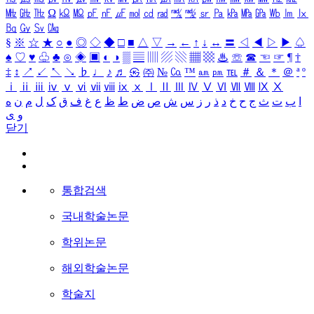
㎒
㎓
㎔
Ω
㏀
㏁
㎊
㎋
㎌
㏖
㏅
㎭
㎮
㎯
㏛
㎩
㎪
㎫
㎬
㏝
㏐
㏓
㏃
㏉
㏜
㏆
§
※
☆
★
○
●
◎
◇
◆
□
■
△
▽
→
←
↑
↓
↔
〓
◁
◀
▷
▶
♤
♠
♡
♥
♧
♣
⊙
◈
▣
◐
◑
▒
▤
▥
▨
▧
▦
▩
♨
☏
☎
☜
☞
¶
†
‡
↕
↗
↙
↖
↘
♭
♩
♪
♬
㉿
㈜
№
㏇
™
㏂
㏘
℡
＃
＆
＊
＠
ª
º
ⅰ
ⅱ
ⅲ
ⅳ
ⅴ
ⅵ
ⅶ
ⅷ
ⅸ
ⅹ
Ⅰ
Ⅱ
Ⅲ
Ⅳ
Ⅴ
Ⅵ
Ⅶ
Ⅷ
Ⅸ
Ⅹ
ا
ب
ت
ث
ج
ح
خ
د
ذ
ر
ز
س
ش
ص
ض
ط
ظ
ع
غ
ف
ق
ک
ل
م
ن
ه
و
ی
닫기
통합검색
국내학술논문
학위논문
해외학술논문
학술지