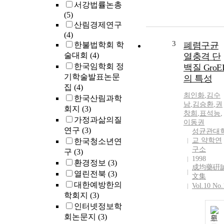
서강법률논총
(5)
산림경제연구
(4)
3
한불법학회 학
폐렴구균
술대회
(4)
열충격 단
한국임학회 정
백질 GroE
기학술발표논문
의 특성
집
(4)
최인화
,
김수
한국산림과학
남
,
김승환
,
권
회지
(3)
창희
,
표석능
,
가정과삶의질
이동권
연구
(3)
성균관대
교 약학연
한국청소년연
구소
구
(3)
1998
환경정보
(3)
成均藥硏
열린전북
(3)
文集
대한예방한의
Vol.10 No.
학회지
(3)
인터넷정보학
회논문지
(3)
원