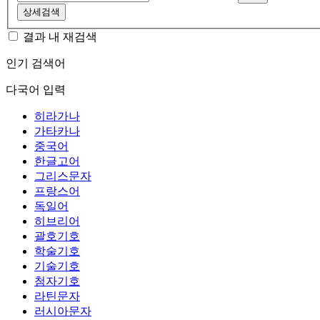
상세검색
결과 내 재검색
인기 검색어
다국어 입력
히라가나
가타카나
중국어
한글고어
그리스문자
프랑스어
독일어
히브리어
괄호기호
학술기호
기술기호
첨자기호
라틴문자
러시아문자