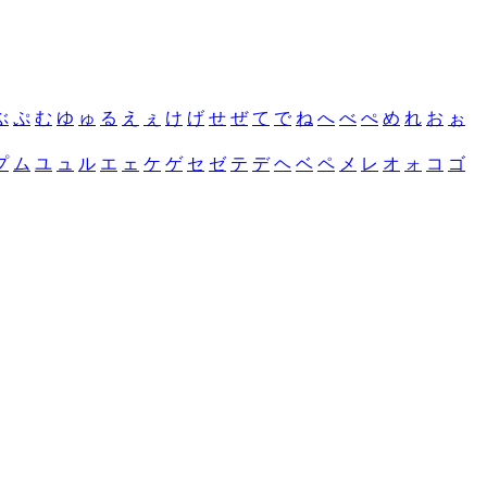
ぶ
ぷ
む
ゆ
ゅ
る
え
ぇ
け
げ
せ
ぜ
て
で
ね
へ
べ
ぺ
め
れ
お
ぉ
プ
ム
ユ
ュ
ル
エ
ェ
ケ
ゲ
セ
ゼ
テ
デ
ヘ
ベ
ペ
メ
レ
オ
ォ
コ
ゴ