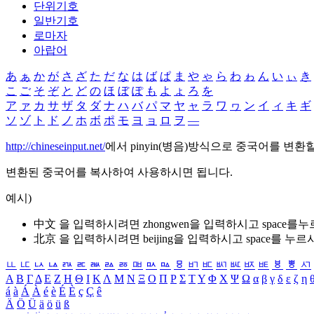
단위기호
일반기호
로마자
아랍어
あ
ぁ
か
が
さ
ざ
た
だ
な
は
ば
ぱ
ま
や
ゃ
ら
わ
ゎ
ん
い
ぃ
き
こ
ご
そ
ぞ
と
ど
の
ほ
ぼ
ぽ
も
よ
ょ
ろ
を
ア
ァ
カ
サ
ザ
タ
ダ
ナ
ハ
バ
パ
マ
ヤ
ャ
ラ
ワ
ヮ
ン
イ
ィ
キ
ギ
ソ
ゾ
ト
ド
ノ
ホ
ボ
ポ
モ
ヨ
ョ
ロ
ヲ
―
http://chineseinput.net/
에서 pinyin(병음)방식으로 중국어를 변환
변환된 중국어를 복사하여 사용하시면 됩니다.
예시)
中文 을 입력하시려면
zhongwen
을 입력하시고 space를
北京 을 입력하시려면
beijing
을 입력하시고 space를 누르
ㅥ
ㅦ
ㅧ
ㅨ
ㅩ
ㅪ
ㅫ
ㅬ
ㅭ
ㅮ
ㅯ
ㅰ
ㅱ
ㅲ
ㅳ
ㅴ
ㅵ
ㅶ
ㅷ
ㅸ
ㅹ
ㅺ
Α
Β
Γ
Δ
Ε
Ζ
Η
Θ
Ι
Κ
Λ
Μ
Ν
Ξ
Ο
Π
Ρ
Σ
Τ
Υ
Φ
Χ
Ψ
Ω
α
β
γ
δ
ε
ζ
η
á
à
Á
À
é
è
É
È
ç
Ç
ê
Ä
Ö
Ü
ä
ö
ü
ß