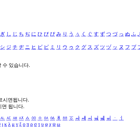
ぎ
し
じ
ち
ぢ
に
ひ
び
ぴ
み
り
う
ぅ
く
ぐ
す
ず
つ
づ
っ
ぬ
ふ
シ
ジ
チ
ヂ
ニ
ヒ
ビ
ピ
ミ
リ
ウ
ゥ
ク
グ
ス
ズ
ツ
ヅ
ッ
ヌ
フ
ブ
할 수 있습니다.
누르시면됩니다.
시면 됩니다.
ㅻ
ㅼ
ㅽ
ㅾ
ㅿ
ㆀ
ㆁ
ㆂ
ㆃ
ㆄ
ㆅ
ㆆ
ㆇ
ㆈ
ㆉ
ㆊ
ㆋ
ㆌ
ㆍ
ㆎ
θ
ι
κ
λ
μ
ν
ξ
ο
π
ρ
σ
τ
υ
φ
χ
ψ
ω