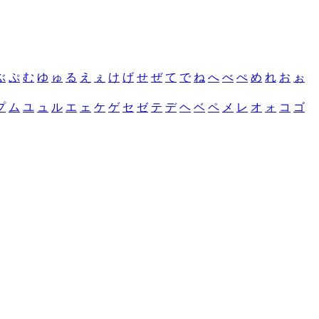
ぶ
ぷ
む
ゆ
ゅ
る
え
ぇ
け
げ
せ
ぜ
て
で
ね
へ
べ
ぺ
め
れ
お
ぉ
プ
ム
ユ
ュ
ル
エ
ェ
ケ
ゲ
セ
ゼ
テ
デ
ヘ
ベ
ペ
メ
レ
オ
ォ
コ
ゴ