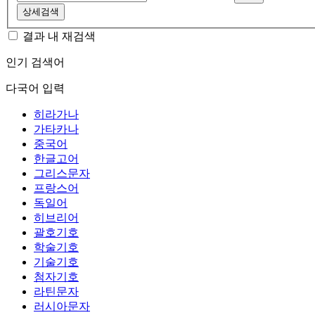
상세검색
결과 내 재검색
인기 검색어
다국어 입력
히라가나
가타카나
중국어
한글고어
그리스문자
프랑스어
독일어
히브리어
괄호기호
학술기호
기술기호
첨자기호
라틴문자
러시아문자