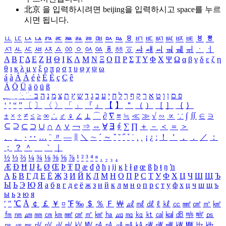
北京 을 입력하시려면
beijing
을 입력하시고 space를 누르
시면 됩니다.
ㅥ
ㅦ
ㅧ
ㅨ
ㅩ
ㅪ
ㅫ
ㅬ
ㅭ
ㅮ
ㅯ
ㅰ
ㅱ
ㅲ
ㅳ
ㅴ
ㅵ
ㅶ
ㅷ
ㅸ
ㅹ
ㅺ
ㅻ
ㅼ
ㅽ
ㅾ
ㅿ
ㆀ
ㆁ
ㆂ
ㆃ
ㆄ
ㆅ
ㆆ
ㆇ
ㆈ
ㆉ
ㆊ
ㆋ
ㆌ
ㆍ
ㆎ
Α
Β
Γ
Δ
Ε
Ζ
Η
Θ
Ι
Κ
Λ
Μ
Ν
Ξ
Ο
Π
Ρ
Σ
Τ
Υ
Φ
Χ
Ψ
Ω
α
β
γ
δ
ε
ζ
η
θ
ι
κ
λ
μ
ν
ξ
ο
π
ρ
σ
τ
υ
φ
χ
ψ
ω
á
à
Á
À
é
è
É
È
ç
Ç
ê
Ä
Ö
Ü
ä
ö
ü
ß
ְ
ֳ
ֲ
ֱ
ָ
ַ
ֵ
ֶ
ִ
ֹ
ּ
ֻ
ׂ
ׁ
ּ
ב
ה
נ
מ
צ
ת
ץ
ש
ד
ג
כ
ע
י
ח
ל
ך
ף
ק
ר
א
ט
ו
ן
ם
פ
‘
’
“
”
〔
〕
〈
〉
「
」
『
』
【
】
＂
（
）
［
］
｛
｝
±
×
÷
≠
≤
≥
∞
∴
♂
♀
∠
⊥
⌒
∂
∇
≡
≒
≪
≫
√
∽
∝
∵
∫
∬
∈
∋
⊆
⊇
⊂
⊃
∪
∩
∧
∨
￢
⇒
⇔
∀
∃
∮
∑
∏
＋
－
＜
＝
＞
、
。
·
‥
…
¨
〃
―
∥
＼
∼
´
～
ˇ
˘
˝
˚
˙
¸
˛
¡
¿
ː
！
＇
，
．
／
：
；
？
＾
＿
｀
｜
½
⅓
⅔
¼
¾
⅛
⅜
⅝
⅞
¹
²
³
⁴
ⁿ
₁
₂
₃
₄
Æ
Ð
Ħ
Ĳ
Ł
Ø
Œ
Þ
Ŧ
Ŋ
æ
đ
ð
ħ
ı
ĳ
ĸ
ŀ
ł
ø
œ
ß
þ
ŧ
ŋ
ŉ
А
Б
В
Г
Д
Е
Ё
Ж
З
И
Й
К
Л
М
Н
О
П
Р
С
Т
У
Ф
Х
Ц
Ч
Ш
Щ
Ъ
Ы
Ь
Э
Ю
Я
а
б
в
г
д
е
ё
ж
з
и
й
к
л
м
н
о
п
р
с
т
у
ф
х
ц
ч
ш
щ
ъ
ы
ь
э
ю
я
′
″
℃
Å
￠
￡
￥
¤
℉
‰
＄
％
Ｆ
￦
㎕
㎖
㎗
ℓ
㎘
㏄
㎣
㎤
㎥
㎦
㎙
㎚
㎛
㎜
㎝
㎞
㎟
㎠
㎡
㎢
㏊
㎍
㎎
㎏
㏏
㎈
㎉
㏈
㎧
㎨
㎰
㎱
㎲
㎳
㎴
㎵
㎶
㎷
㎸
㎹
㎀
㎁
㎂
㎃
㎄
㎺
㎻
㎽
㎾
㎿
㎐
㎑