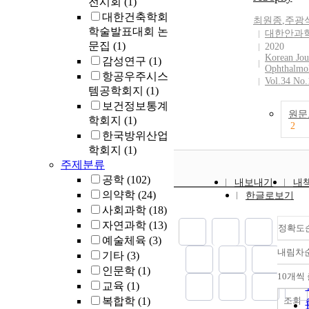
전시회
(1)
대한건축학회
최원종
,
주광
학술발표대회 논
대한안과
문집
(1)
2020
Korean Jou
감성연구
(1)
Ophthalmo
항공우주시스
Vol.34 No.
템공학회지
(1)
보건정보통계
원문
학회지
(1)
2
한국방위산업
학회지
(1)
주제분류
공학
(102)
내보내기
내
의약학
(24)
한글로보기
사회과학
(18)
자연과학
(13)
정확도
예술체육
(3)
내림차
기타
(3)
인문학
(1)
10개씩
교육
(1)
조회
복합학
(1)