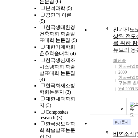
논문집
(6)
분석과학
(5)
공연과 이론
(5)
한국생태환경
4
전기전도도
건축학회 학술발
상된 전도성 
표대회 논문집
(5)
를 위한 
대한기계학회
튜브의 응
춘추학술대회
(4)
한국생산제조
최원종
시스템학회 학술
한국공업
2009
발표대회 논문집
한국공업
(4)
구논문 초
한국화재소방
Vol.2009 N
학회논문지
(3)
대한내과학회
지
(3)
기
Composites
research
(3)
한국정보과학
회 학술발표논문
5
비연소식(
집
(3)