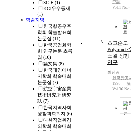
究誌
SCIE
(1)
Vol.1 No.-
KCI우수등재
(1)
학술지명
한국항공우주
기
학회 학술발표회
논문집
(11)
3
초고순도
한국공업화학
Polyimi
회 연구논문 초록
소결 성형
집
(10)
연구
論文集
(8)
한국태양에너
최원종
지학회 학술대회
한국항공
논문집
(7)
1998
論
航空宇宙産業
Vol.36 No.
技術硏究所 硏究
誌
(7)
한국지역사회
기
생활과학회지
(6)
대한직업환경
의학회 학술대회