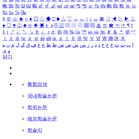
㎒
㎓
㎔
Ω
㏀
㏁
㎊
㎋
㎌
㏖
㏅
㎭
㎮
㎯
㏛
㎩
㎪
㎫
㎬
㏝
㏐
㏓
㏃
㏉
㏜
㏆
§
※
☆
★
○
●
◎
◇
◆
□
■
△
▽
→
←
↑
↓
↔
〓
◁
◀
▷
▶
♤
♠
♡
♥
♧
♣
⊙
◈
▣
◐
◑
▒
▤
▥
▨
▧
▦
▩
♨
☏
☎
☜
☞
¶
†
‡
↕
↗
↙
↖
↘
♭
♩
♪
♬
㉿
㈜
№
㏇
™
㏂
㏘
℡
＃
＆
＊
＠
ª
º
ⅰ
ⅱ
ⅲ
ⅳ
ⅴ
ⅵ
ⅶ
ⅷ
ⅸ
ⅹ
Ⅰ
Ⅱ
Ⅲ
Ⅳ
Ⅴ
Ⅵ
Ⅶ
Ⅷ
Ⅸ
Ⅹ
ا
ب
ت
ث
ج
ح
خ
د
ذ
ر
ز
س
ش
ص
ض
ط
ظ
ع
غ
ف
ق
ک
ل
م
ن
ه
و
ی
닫기
통합검색
국내학술논문
학위논문
해외학술논문
학술지