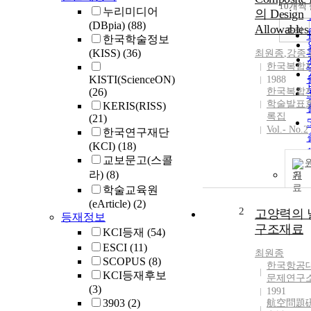
10개씩
누리미디어
의 Design
(DBpia)
(88)
Allowabl
조회
한국학술정보
(KISS)
(36)
최원종
,
강종
한국복합
KISTI(ScienceON)
1988
(26)
한국복합
학술발표
KERIS(RISS)
록집
(21)
Vol.- No.2
한국연구재단
(KCI)
(18)
교보문고(스콜
라)
(8)
기
학술교육원
(eArticle)
(2)
2
고양력의 
등재정보
구조재료
KCI등재
(54)
ESCI
(11)
최원종
SCOPUS
(8)
한국항공
KCI등재후보
문제연구
(3)
1991
3903
(2)
航空問題