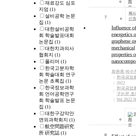
기
재료강도 심포
지엄
(1)
복사
설비공학 논문
7
신
집
(1)
Influence of
대한설비공학
energetics o
회 학술발표대회
graphene o
논문집
(1)
mechanical
대한치과의사
properties 
협회지
(1)
nanocompos
폴리머
(1)
한국고분자학
최원종
,
박수
회 학술대회 연구
한국공업
논문 초록집
(1)
2022
한국정보과학
한국공업
회 언어공학연구
구논문 초
Vol.2022 N
회 학술발표 논문
집
(1)
대한구강악안
면외과학회지
(1)
기
航空問題硏究
所 硏究誌
(1)
8