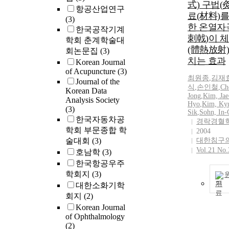
式) 구법(
항공산업연구
료(材料)를
(3)
한 온열자
한국공작기계
刺戟)이 
학회 춘계학술대
(體熱放射)
회논문집
(3)
치는 효과
Korean Journal
of Acupuncture
(3)
최원종
,
김재
Journal of the
식
,
손인철
,
Ch
Korean Data
Jong
,
Kim, Jae
Analysis Society
Hyo
,
Kim, Ky
(3)
Sik
,
Sohn, In-
한국자동차공
경락경혈
학회 부문종합 학
2004
술대회
(3)
대한침구
Vol.21 No.
호남학
(3)
한국항공우주
학회지
(3)
기
대한소화기학
회지
(2)
Korean Journal
of Ophthalmology
(2)