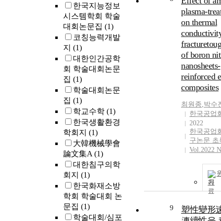
Effect of a
한국지능정보
plasma-trea
시스템학회 학술
on thermal
대회논문집
(1)
conductivit
코칭능력개발
fracturetou
지
(1)
of boron nit
대한인간공학
nanosheets-
회 학술대회논문
reinforced 
집
(1)
composites
학술대회논문
집
(1)
최원종
,
박수
학교수학
(1)
한국공업
한국생활환경
2022
한국공업
학회지
(1)
구논문 초
大韓機械學會
Vol.2022 N
論文集A
(1)
대한침구의학
회지
(1)
기
한국화재소방
학회 학술대회 논
문집
(1)
9
塑性變形
학술대회/심포
連續性을 