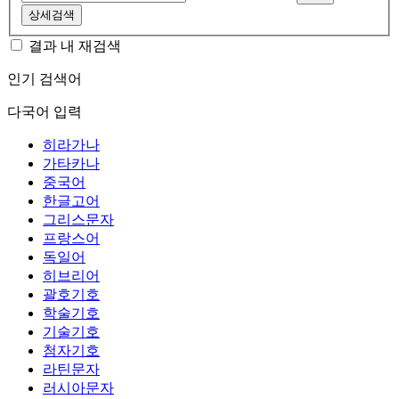
상세검색
결과 내 재검색
인기 검색어
다국어 입력
히라가나
가타카나
중국어
한글고어
그리스문자
프랑스어
독일어
히브리어
괄호기호
학술기호
기술기호
첨자기호
라틴문자
러시아문자