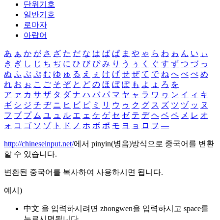
단위기호
일반기호
로마자
아랍어
あ
ぁ
か
が
さ
ざ
た
だ
な
は
ば
ぱ
ま
や
ゃ
ら
わ
ゎ
ん
い
ぃ
き
ぎ
し
じ
ち
ぢ
に
ひ
び
ぴ
み
り
う
ぅ
く
ぐ
す
ず
つ
づ
っ
ぬ
ふ
ぶ
ぷ
む
ゆ
ゅ
る
え
ぇ
け
げ
せ
ぜ
て
で
ね
へ
べ
ぺ
め
れ
お
ぉ
こ
ご
そ
ぞ
と
ど
の
ほ
ぼ
ぽ
も
よ
ょ
ろ
を
ア
ァ
カ
サ
ザ
タ
ダ
ナ
ハ
バ
パ
マ
ヤ
ャ
ラ
ワ
ヮ
ン
イ
ィ
キ
ギ
シ
ジ
チ
ヂ
ニ
ヒ
ビ
ピ
ミ
リ
ウ
ゥ
ク
グ
ス
ズ
ツ
ヅ
ッ
ヌ
フ
ブ
プ
ム
ユ
ュ
ル
エ
ェ
ケ
ゲ
セ
ゼ
テ
デ
ヘ
ベ
ペ
メ
レ
オ
ォ
コ
ゴ
ソ
ゾ
ト
ド
ノ
ホ
ボ
ポ
モ
ヨ
ョ
ロ
ヲ
―
http://chineseinput.net/
에서 pinyin(병음)방식으로 중국어를 변환
할 수 있습니다.
변환된 중국어를 복사하여 사용하시면 됩니다.
예시)
中文 을 입력하시려면
zhongwen
을 입력하시고 space를
누르시면됩니다.