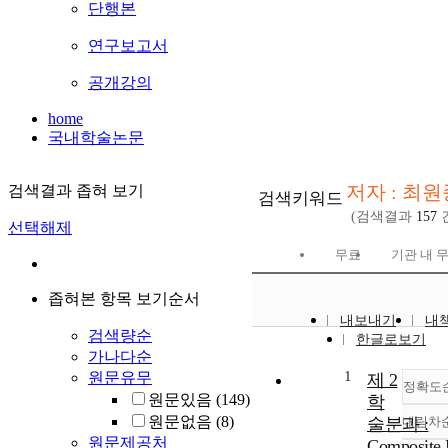
단행본
연구보고서
공개강의
home
국내학술논문
저자 : 최원
검색결과 좁혀 보기
검색키워드
(검색결과
157
선택해제
무료
기관 내 
좁혀본 항목 보기순서
내보내기
내
검색량순
한글로보기
가나다순
1
원문유무
제 2
정확도
원문있음
(149)
학
원문없음
(8)
술분과 :
내림차
원문제공처
Composite 