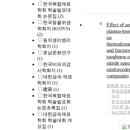
한국복합재료
학회 학술발표대
회 논문집
(2)
한국동물위생
6
Effect of a
학회지 (KOJVS)
plasma-trea
(2)
on
동의생리병리
thermalcond
학회지
(1)
and fracture
호남문화연구
toughness o
(1)
nitride nano
한국비파괴검
reinforced
사학회지
(1)
composites
대한금속·재료
학회지
(1)
최원종
,
박수
建築
(1)
한국공업
한국복합재료
2022
학회 학술발표회
한국공업
구논문 초
논문초록집
(1)
Vol.2022 N
대한금속재료
학회 학술대회 개
요집
(1)