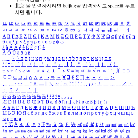
北京 을 입력하시려면
beijing
을 입력하시고 space를 누르
시면 됩니다.
ㅥ
ㅦ
ㅧ
ㅨ
ㅩ
ㅪ
ㅫ
ㅬ
ㅭ
ㅮ
ㅯ
ㅰ
ㅱ
ㅲ
ㅳ
ㅴ
ㅵ
ㅶ
ㅷ
ㅸ
ㅹ
ㅺ
ㅻ
ㅼ
ㅽ
ㅾ
ㅿ
ㆀ
ㆁ
ㆂ
ㆃ
ㆄ
ㆅ
ㆆ
ㆇ
ㆈ
ㆉ
ㆊ
ㆋ
ㆌ
ㆍ
ㆎ
Α
Β
Γ
Δ
Ε
Ζ
Η
Θ
Ι
Κ
Λ
Μ
Ν
Ξ
Ο
Π
Ρ
Σ
Τ
Υ
Φ
Χ
Ψ
Ω
α
β
γ
δ
ε
ζ
η
θ
ι
κ
λ
μ
ν
ξ
ο
π
ρ
σ
τ
υ
φ
χ
ψ
ω
á
à
Á
À
é
è
É
È
ç
Ç
ê
Ä
Ö
Ü
ä
ö
ü
ß
ְ
ֳ
ֲ
ֱ
ָ
ַ
ֵ
ֶ
ִ
ֹ
ּ
ֻ
ׂ
ׁ
ּ
ב
ה
נ
מ
צ
ת
ץ
ש
ד
ג
כ
ע
י
ח
ל
ך
ף
ק
ר
א
ט
ו
ן
ם
פ
‘
’
“
”
〔
〕
〈
〉
「
」
『
』
【
】
＂
（
）
［
］
｛
｝
±
×
÷
≠
≤
≥
∞
∴
♂
♀
∠
⊥
⌒
∂
∇
≡
≒
≪
≫
√
∽
∝
∵
∫
∬
∈
∋
⊆
⊇
⊂
⊃
∪
∩
∧
∨
￢
⇒
⇔
∀
∃
∮
∑
∏
＋
－
＜
＝
＞
、
。
·
‥
…
¨
〃
―
∥
＼
∼
´
～
ˇ
˘
˝
˚
˙
¸
˛
¡
¿
ː
！
＇
，
．
／
：
；
？
＾
＿
｀
｜
½
⅓
⅔
¼
¾
⅛
⅜
⅝
⅞
¹
²
³
⁴
ⁿ
₁
₂
₃
₄
Æ
Ð
Ħ
Ĳ
Ł
Ø
Œ
Þ
Ŧ
Ŋ
æ
đ
ð
ħ
ı
ĳ
ĸ
ŀ
ł
ø
œ
ß
þ
ŧ
ŋ
ŉ
А
Б
В
Г
Д
Е
Ё
Ж
З
И
Й
К
Л
М
Н
О
П
Р
С
Т
У
Ф
Х
Ц
Ч
Ш
Щ
Ъ
Ы
Ь
Э
Ю
Я
а
б
в
г
д
е
ё
ж
з
и
й
к
л
м
н
о
п
р
с
т
у
ф
х
ц
ч
ш
щ
ъ
ы
ь
э
ю
я
′
″
℃
Å
￠
￡
￥
¤
℉
‰
＄
％
Ｆ
￦
㎕
㎖
㎗
ℓ
㎘
㏄
㎣
㎤
㎥
㎦
㎙
㎚
㎛
㎜
㎝
㎞
㎟
㎠
㎡
㎢
㏊
㎍
㎎
㎏
㏏
㎈
㎉
㏈
㎧
㎨
㎰
㎱
㎲
㎳
㎴
㎵
㎶
㎷
㎸
㎹
㎀
㎁
㎂
㎃
㎄
㎺
㎻
㎽
㎾
㎿
㎐
㎑