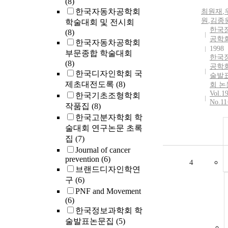
(8)
한국자동차공학회
최원재
,
원
,
김종
학술대회 및 전시회
한국
(8)
공학
한국자동차공학회
1998
부문종합 학술대회
한국
(8)
공학회
한국디자인학회 국
술발
제초대전도록
(8)
회 논
Vol.1
한국기초조형학회
No.1
작품집
(8)
한국고분자학회 학
술대회 연구논문 초록
집
(7)
Journal of cancer
prevention
(6)
4
브랜드디자인학연
구
(6)
PNF and Movement
(6)
한국정보과학회 학
술발표논문집
(5)