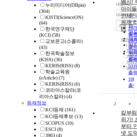
백신!
내림차순
누리미디어(DBpia)
정
아이들
(304)
순
10개씩 출력
언제? 
내
KISTI(ScienceON)
인
원재 
(64)
순
조회
10
터
한국연구재단
연
출
(KCI)
(58)
제
최원재
20
교보문고(스콜라)
저
(주)
출
(43)
치연
발
한국학술정보
30
2021
관
(KISS)
(36)
출
지방
KERIS(RISS)
(8)
50
Vol.2 
학술교육원
출
(eArticle)
(7)
10
KERIS(RISS)
(6)
출
코리아스칼라(코
리아스칼라)
(4)
등재정보
2
KCI등재
(161)
칼부림
KCI등재후보
(13)
위기!
SCOPUS
(10)
부터 
ESCI
(8)
넷 도
3903
(4)