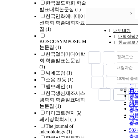
한국철도학회 학술
발표대회논문집
(1)
한국만화애니메이
션학회 학술대회자료
집
(1)
내보내기
내책장담
KOSCOSYMPOSIUM
한글로보
논문집
(1)
한국멀티미디어학
정확도순
회 학술발표논문집
(1)
내림차순
정
씨네포럼
(1)
순
10개씩 출력
소음 진동
(1)
내
인
멤브레인
(1)
순
조회
10
한국생산제조시스
연
출
템학회 학술발표대회
제
20
논문집
(1)
저
출
마이크로전자 및
발
30
패키징학회지
(1)
관
출
The journal of
50
microbiology
(1)
출
한국비교정부학보