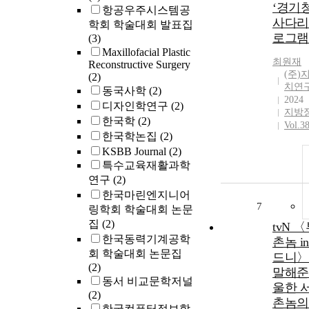
‘경기
항공우주시스템공
사다리
학회 학술대회 발표집
로그램
(3)
Maxillofacial Plastic
최원재
Reconstructive Surgery
(주)
(2)
치연
동국사학
(2)
2024
디자인학연구
(2)
지방
한국학
(2)
Vol.3
한국학논집
(2)
KSBB Journal
(2)
특수교육재활과학
연구
(2)
한국마린엔지니어
7
링학회 학술대회 논문
집
(2)
tvN 
한국동력기계공학
촌놈 i
회 학술대회 논문집
드니〉
(2)
말해준
동서 비교문학저널
울한 
(2)
촌놈의
한국컴퓨터정보학