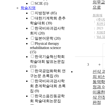
의무교
SCIE
(1)
으로
학술지명
지방정부
(85)
최원재
대한기계학회 춘추
(주)
학술대회
(39)
치연
한국비파괴검사학
2023
지방
회지
(20)
Vol.3
일본어문학
(20)
Physical therapy
rehabilitation science
(15)
한국기술혁신학회
학술대회 발표논문집
3
(11)
한국공업화학회 연
선삭 
구논문 초록집
(9)
의 비
한국비파괴검사학
동역학
회 춘계학술대회 초록
정과 
집
(9)
이용한
한국소음진동공학
삭 안
회 학술대회논문집
판정