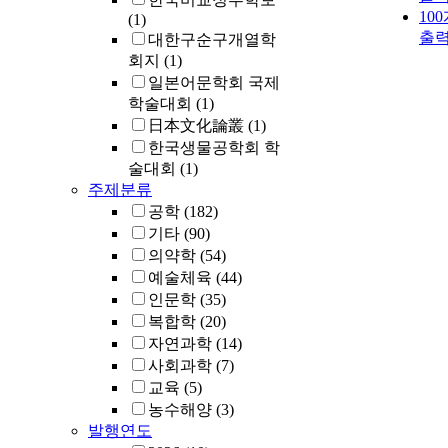
10
(1)
출
대한구순구개열학
회지
(1)
일본어문학회 국제
학술대회
(1)
日本文化論叢
(1)
한국생물공학회 학
술대회
(1)
주제분류
공학
(182)
기타
(90)
의약학
(54)
예술체육
(44)
인문학
(35)
복합학
(20)
자연과학
(14)
사회과학
(7)
교육
(5)
농수해양
(3)
발행연도