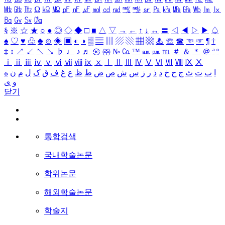
㎒
㎓
㎔
Ω
㏀
㏁
㎊
㎋
㎌
㏖
㏅
㎭
㎮
㎯
㏛
㎩
㎪
㎫
㎬
㏝
㏐
㏓
㏃
㏉
㏜
㏆
§
※
☆
★
○
●
◎
◇
◆
□
■
△
▽
→
←
↑
↓
↔
〓
◁
◀
▷
▶
♤
♠
♡
♥
♧
♣
⊙
◈
▣
◐
◑
▒
▤
▥
▨
▧
▦
▩
♨
☏
☎
☜
☞
¶
†
‡
↕
↗
↙
↖
↘
♭
♩
♪
♬
㉿
㈜
№
㏇
™
㏂
㏘
℡
＃
＆
＊
＠
ª
º
ⅰ
ⅱ
ⅲ
ⅳ
ⅴ
ⅵ
ⅶ
ⅷ
ⅸ
ⅹ
Ⅰ
Ⅱ
Ⅲ
Ⅳ
Ⅴ
Ⅵ
Ⅶ
Ⅷ
Ⅸ
Ⅹ
ا
ب
ت
ث
ج
ح
خ
د
ذ
ر
ز
س
ش
ص
ض
ط
ظ
ع
غ
ف
ق
ک
ل
م
ن
ه
و
ی
닫기
통합검색
국내학술논문
학위논문
해외학술논문
학술지