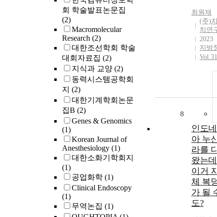
회 학술발표논문집
최원재
(2)
(주)
Macromolecular
치연
Research
(2)
2023
대한조선학회 학술
지방
Vol.3
대회자료집
(2)
지식과 교양
(2)
동력시스템공학회
지
(2)
대한기계학회논문
집B
(2)
8
Genes & Genomics
인도네
(1)
아 누
Korean Journal of
Anesthesiology
(1)
라를 
대한소화기학회지
왔는데
(1)
이거 
공업화학
(1)
체 복
Clinical Endoscopy
가 될 
(1)
도?
무역논집
(1)
OUGHTOPIA
(1)