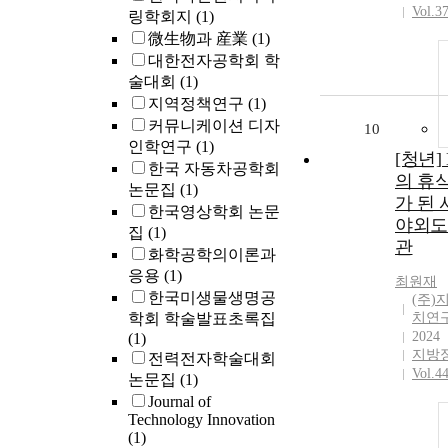
Vol.3
링학회지
(1)
微生物과 産業
(1)
대한전자공학회 학
술대회
(1)
지역정책연구
(1)
커뮤니케이션 디자
10
인학연구
(1)
[청년]
한국 자동차공학회
의 휴
논문집
(1)
가 된 
한국영상학회 논문
야외도
집
(1)
관
화학공학의이론과
응용
(1)
최원재
한국미생물생명공
(주)
학회 학술발표초록집
치연
2024
(1)
지방
전력전자학술대회
Vol.4
논문집
(1)
Journal of
Technology Innovation
(1)