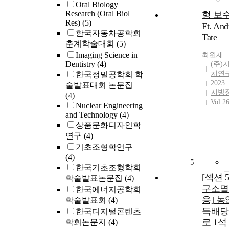
Oral Biology
Research (Oral Biol
형 보
Res)
(5)
Ft. An
한국자동차공학회
Tate
춘계학술대회
(5)
Imaging Science in
최원재
Dentistry
(4)
(주)
치연
한국정밀공학회 학
2023
술발표대회 논문집
지방
(4)
Vol.2
Nuclear Engineering
and Technology
(4)
상품문화디자인학
연구
(4)
기초조형학연구
(4)
5
한국기초조형학회
[섹션 5
학술발표논문집
(4)
구소멸
한국에너지공학회
응] 농
학술발표회
(4)
득배당
한국디지털콘텐츠
로 1석
학회논문지
(4)