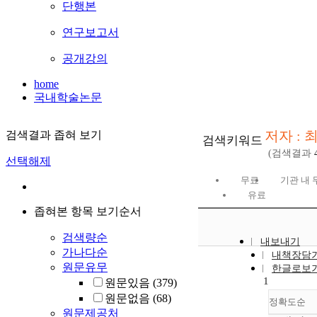
단행본
연구보고서
공개강의
home
국내학술논문
저자 : 
검색결과 좁혀 보기
검색키워드
(검색결과
선택해제
무료
기관 내 
유료
좁혀본 항목 보기순서
검색량순
내보내기
가나다순
내책장담
원문유무
한글로보
1
원문있음
(379)
원문없음
(68)
정확도순
원문제공처