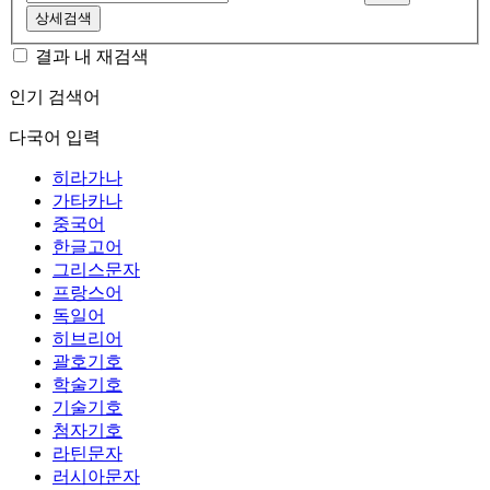
상세검색
결과 내 재검색
인기 검색어
다국어 입력
히라가나
가타카나
중국어
한글고어
그리스문자
프랑스어
독일어
히브리어
괄호기호
학술기호
기술기호
첨자기호
라틴문자
러시아문자