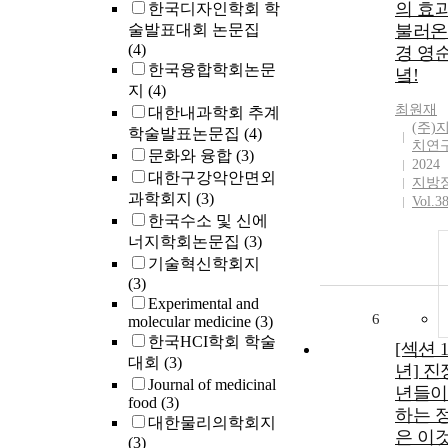
의 효
한국디자인학회 학
술발표대회 논문집
불러온
(4)
경 영
한국융합학회논문
녘!
지
(4)
최원재
대한내과학회 추계
(주)
학술발표논문집
(4)
치연
문화와 융합
(3)
2024
대한구강악안면외
지방
과학회지
(3)
Vol.3
한국수소 및 신에
너지학회논문집
(3)
기술혁신학회지
(3)
Experimental and
6
molecular medicine
(3)
한국HCI학회 학술
[섹션 1
대회
(3)
년] 진
Journal of medicinal
년들이
food
(3)
하는 
대한물리의학회지
은 이것
(3)