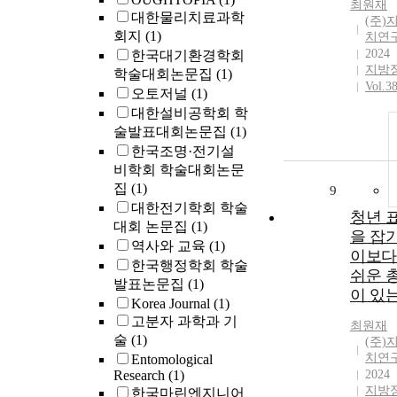
최원재
대한물리치료과학
(주)
회지
(1)
치연
2024
한국대기환경학회
지방
학술대회논문집
(1)
Vol.3
오토저널
(1)
대한설비공학회 학
술발표대회논문집
(1)
한국조명·전기설
비학회 학술대회논문
집
(1)
9
대한전기학회 학술
청년 
대회 논문집
(1)
을 잡
역사와 교육
(1)
이보다
한국행정학회 학술
쉬운 
발표논문집
(1)
이 있
Korea Journal
(1)
고분자 과학과 기
최원재
술
(1)
(주)
치연
Entomological
Research
(1)
2024
지방
한국마린엔지니어