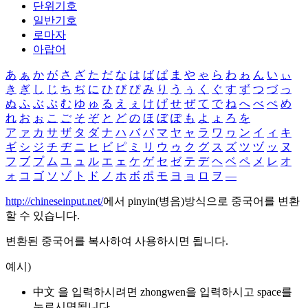
단위기호
일반기호
로마자
아랍어
あ
ぁ
か
が
さ
ざ
た
だ
な
は
ば
ぱ
ま
や
ゃ
ら
わ
ゎ
ん
い
ぃ
き
ぎ
し
じ
ち
ぢ
に
ひ
び
ぴ
み
り
う
ぅ
く
ぐ
す
ず
つ
づ
っ
ぬ
ふ
ぶ
ぷ
む
ゆ
ゅ
る
え
ぇ
け
げ
せ
ぜ
て
で
ね
へ
べ
ぺ
め
れ
お
ぉ
こ
ご
そ
ぞ
と
ど
の
ほ
ぼ
ぽ
も
よ
ょ
ろ
を
ア
ァ
カ
サ
ザ
タ
ダ
ナ
ハ
バ
パ
マ
ヤ
ャ
ラ
ワ
ヮ
ン
イ
ィ
キ
ギ
シ
ジ
チ
ヂ
ニ
ヒ
ビ
ピ
ミ
リ
ウ
ゥ
ク
グ
ス
ズ
ツ
ヅ
ッ
ヌ
フ
ブ
プ
ム
ユ
ュ
ル
エ
ェ
ケ
ゲ
セ
ゼ
テ
デ
ヘ
ベ
ペ
メ
レ
オ
ォ
コ
ゴ
ソ
ゾ
ト
ド
ノ
ホ
ボ
ポ
モ
ヨ
ョ
ロ
ヲ
―
http://chineseinput.net/
에서 pinyin(병음)방식으로 중국어를 변환
할 수 있습니다.
변환된 중국어를 복사하여 사용하시면 됩니다.
예시)
中文 을 입력하시려면
zhongwen
을 입력하시고 space를
누르시면됩니다.