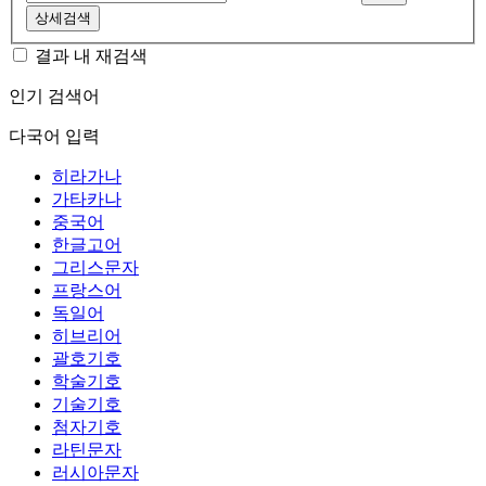
상세검색
결과 내 재검색
인기 검색어
다국어 입력
히라가나
가타카나
중국어
한글고어
그리스문자
프랑스어
독일어
히브리어
괄호기호
학술기호
기술기호
첨자기호
라틴문자
러시아문자