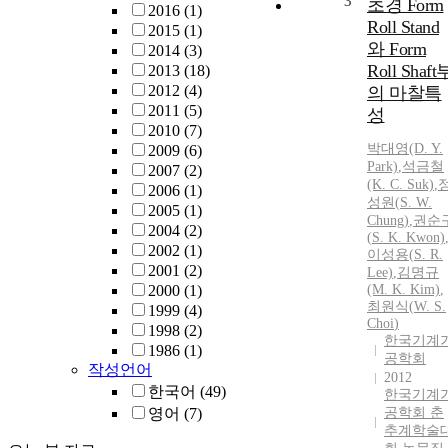
3
초경 Form
2016
(1)
Roll Stand
2015
(1)
와 Form
2014
(3)
Roll Shaft
2013
(18)
2012
(4)
의 마찰특
2011
(5)
성
2010
(7)
박대영(D. Y.
2009
(6)
Park)
,
석금철
2007
(2)
(K. C. Suk)
,
2006
(1)
성원(
S
.
W
.
2005
(1)
Chung)
,
권순
2004
(2)
(
S
. K. Kwon)
2002
(1)
이성용(
S
. R.
2001
(2)
Lee)
,
김명규
2000
(1)
(M. K. Kim)
,
최원식
(
W
.
S
.
1999
(4)
Choi
)
1998
(2)
한국기계
1986
(1)
공학회
작성언어
2012
한국어
(49)
한국기계
영어
(7)
공학회 춘
추계학술