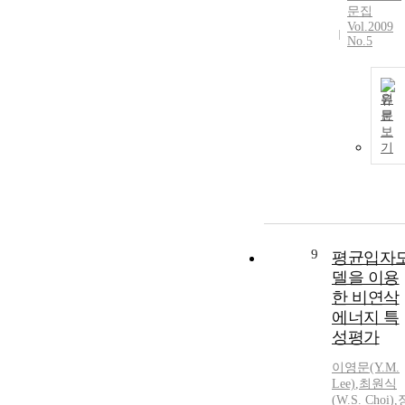
문집
Vol.2009
No.5
원
문
보
기
9
평균입자
델을 이용
한 비연삭
에너지 특
성평가
이영문(Y.M.
Lee)
,
최원식
(
W.S
.
Choi
)
,