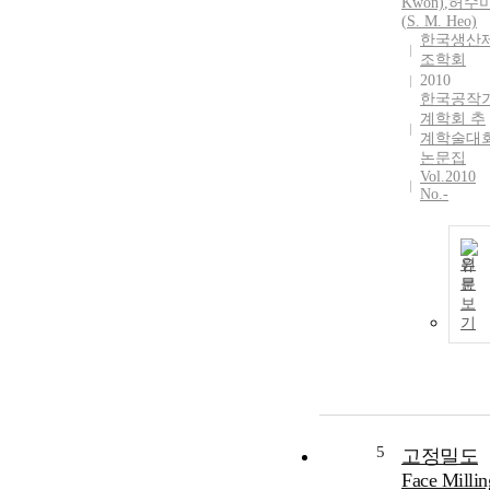
Kwon)
,
허수
(
S
. M. Heo)
한국생산
조학회
2010
한국공작
계학회 추
계학술대
논문집
Vol.2010
No.-
원
문
보
기
5
고정밀도
Face Millin