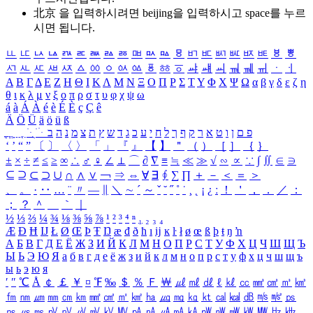
北京 을 입력하시려면
beijing
을 입력하시고 space를 누르
시면 됩니다.
ㅥ
ㅦ
ㅧ
ㅨ
ㅩ
ㅪ
ㅫ
ㅬ
ㅭ
ㅮ
ㅯ
ㅰ
ㅱ
ㅲ
ㅳ
ㅴ
ㅵ
ㅶ
ㅷ
ㅸ
ㅹ
ㅺ
ㅻ
ㅼ
ㅽ
ㅾ
ㅿ
ㆀ
ㆁ
ㆂ
ㆃ
ㆄ
ㆅ
ㆆ
ㆇ
ㆈ
ㆉ
ㆊ
ㆋ
ㆌ
ㆍ
ㆎ
Α
Β
Γ
Δ
Ε
Ζ
Η
Θ
Ι
Κ
Λ
Μ
Ν
Ξ
Ο
Π
Ρ
Σ
Τ
Υ
Φ
Χ
Ψ
Ω
α
β
γ
δ
ε
ζ
η
θ
ι
κ
λ
μ
ν
ξ
ο
π
ρ
σ
τ
υ
φ
χ
ψ
ω
á
à
Á
À
é
è
É
È
ç
Ç
ê
Ä
Ö
Ü
ä
ö
ü
ß
ְ
ֳ
ֲ
ֱ
ָ
ַ
ֵ
ֶ
ִ
ֹ
ּ
ֻ
ׂ
ׁ
ּ
ב
ה
נ
מ
צ
ת
ץ
ש
ד
ג
כ
ע
י
ח
ל
ך
ף
ק
ר
א
ט
ו
ן
ם
פ
‘
’
“
”
〔
〕
〈
〉
「
」
『
』
【
】
＂
（
）
［
］
｛
｝
±
×
÷
≠
≤
≥
∞
∴
♂
♀
∠
⊥
⌒
∂
∇
≡
≒
≪
≫
√
∽
∝
∵
∫
∬
∈
∋
⊆
⊇
⊂
⊃
∪
∩
∧
∨
￢
⇒
⇔
∀
∃
∮
∑
∏
＋
－
＜
＝
＞
、
。
·
‥
…
¨
〃
―
∥
＼
∼
´
～
ˇ
˘
˝
˚
˙
¸
˛
¡
¿
ː
！
＇
，
．
／
：
；
？
＾
＿
｀
｜
½
⅓
⅔
¼
¾
⅛
⅜
⅝
⅞
¹
²
³
⁴
ⁿ
₁
₂
₃
₄
Æ
Ð
Ħ
Ĳ
Ł
Ø
Œ
Þ
Ŧ
Ŋ
æ
đ
ð
ħ
ı
ĳ
ĸ
ŀ
ł
ø
œ
ß
þ
ŧ
ŋ
ŉ
А
Б
В
Г
Д
Е
Ё
Ж
З
И
Й
К
Л
М
Н
О
П
Р
С
Т
У
Ф
Х
Ц
Ч
Ш
Щ
Ъ
Ы
Ь
Э
Ю
Я
а
б
в
г
д
е
ё
ж
з
и
й
к
л
м
н
о
п
р
с
т
у
ф
х
ц
ч
ш
щ
ъ
ы
ь
э
ю
я
′
″
℃
Å
￠
￡
￥
¤
℉
‰
＄
％
Ｆ
￦
㎕
㎖
㎗
ℓ
㎘
㏄
㎣
㎤
㎥
㎦
㎙
㎚
㎛
㎜
㎝
㎞
㎟
㎠
㎡
㎢
㏊
㎍
㎎
㎏
㏏
㎈
㎉
㏈
㎧
㎨
㎰
㎱
㎲
㎳
㎴
㎵
㎶
㎷
㎸
㎹
㎀
㎁
㎂
㎃
㎄
㎺
㎻
㎽
㎾
㎿
㎐
㎑