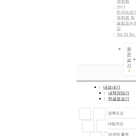
계학회
2013
한국농업
계학회 학
술발표논
집
Vol.18 No.
원
문
보
기
2
내보내기
내책장담기
한글로보기
정확도순
내림차순
정확도
순
10개씩 출력