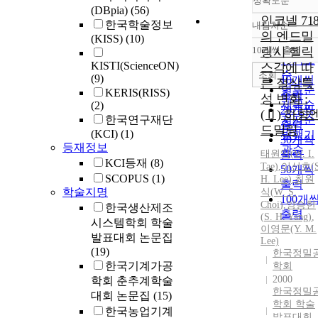
정확도순
(DBpia)
(56)
인코넬 71
한국학술정보
내림차순
정확도
의 엔드밀
(KISS)
(10)
순
10개씩 출력
링시 헬릭
내림차
인기도
KISTI(ScienceON)
스각에 따
순
조회
(9)
10개씩
른 절삭특
연도순
KERIS(RISS)
출력
성 변화 :
제목순
(2)
20개씩
(Ⅱ) 하향
한국연구재단
저자순
출력
드밀링
(KCI)
(1)
발행기
30개씩
등재정보
관순
태원익(
출력
W
. I.
KCI등재
(8)
Tae)
,
이선호(
50개씩
SCOPUS
(1)
H. Lee)
,
최원
출력
학술지명
식
(
W
.
S
.
100개
Choi
)
,
양승한
한국생산제조
출력
(
S
. H. Yang)
,
시스템학회 학술
이영문(Y. M.
발표대회 논문집
Lee)
(19)
한국정밀
한국기계가공
학회
2000
학회 춘추계학술
한국정밀
대회 논문집
(15)
학회 학술
한국농업기계
발표대회