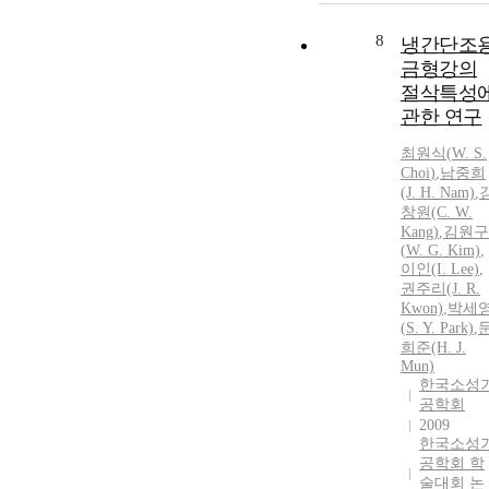
8
냉간단조
금형강의
절삭특성
관한 연구
최원식
(
W
.
S
.
Choi
)
,
남중희
(J. H. Nam)
,
창원(C.
W
.
Kang)
,
김원구
(
W
. G. Kim)
,
이인(I. Lee)
,
권주리(J. R.
Kwon)
,
박세
(
S
. Y. Park)
,
희준(H. J.
Mun)
한국소성
공학회
2009
한국소성
공학회 학
술대회 논