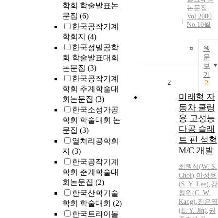
학회 학술발표논
논문집
문집
(6)
Vol.2000
No.10월
한국공작기계
학회지
(4)
한국정밀공학
원
회 학술발표대회
문
보
논문집
(3)
기
한국공작기계
2
2
학회 추계학술대
미래형 자
회논문집
(3)
동차 쿨링
한국소성가공
용 고성능
학회 학술대회 논
다공 슬래
문집
(3)
트 핀 성형
열처리공학회
M/C 개발
지
(3)
한국공작기계
최원식
(
W
.
S
.
학회 춘계학술대
Choi
)
,
이성용
회논문집
(2)
(
S
. Y. Lee)
,
강
한국산학기술
창원(C.
W
.
Kang)
,
진은영
학회 학술대회
(2)
(E. Y. Jin)
,
권
한국트라이볼