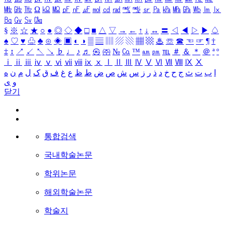
㎒
㎓
㎔
Ω
㏀
㏁
㎊
㎋
㎌
㏖
㏅
㎭
㎮
㎯
㏛
㎩
㎪
㎫
㎬
㏝
㏐
㏓
㏃
㏉
㏜
㏆
§
※
☆
★
○
●
◎
◇
◆
□
■
△
▽
→
←
↑
↓
↔
〓
◁
◀
▷
▶
♤
♠
♡
♥
♧
♣
⊙
◈
▣
◐
◑
▒
▤
▥
▨
▧
▦
▩
♨
☏
☎
☜
☞
¶
†
‡
↕
↗
↙
↖
↘
♭
♩
♪
♬
㉿
㈜
№
㏇
™
㏂
㏘
℡
＃
＆
＊
＠
ª
º
ⅰ
ⅱ
ⅲ
ⅳ
ⅴ
ⅵ
ⅶ
ⅷ
ⅸ
ⅹ
Ⅰ
Ⅱ
Ⅲ
Ⅳ
Ⅴ
Ⅵ
Ⅶ
Ⅷ
Ⅸ
Ⅹ
ا
ب
ت
ث
ج
ح
خ
د
ذ
ر
ز
س
ش
ص
ض
ط
ظ
ع
غ
ف
ق
ک
ل
م
ن
ه
و
ی
닫기
통합검색
국내학술논문
학위논문
해외학술논문
학술지