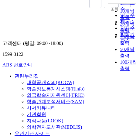
내림차
인기도
순
조회
10개씩
연도순
출력
제목순
20개씩
저자순
출력
발행기
30개씩
관순
출력
고객센터 (평일: 09:00~18:00)
50개씩
1599-3122
출력
100개
ARS 번호안내
출력
관련누리집
대학공개강의(KOCW)
학술정보통계시스템(Rinfo)
외국학술지지원센터(FRIC)
학술관계분석서비스(SAM)
사서커뮤니티
기관회원
지식나눔(LOOK)
의학전자도서관(MEDLIS)
유관기관 사이트