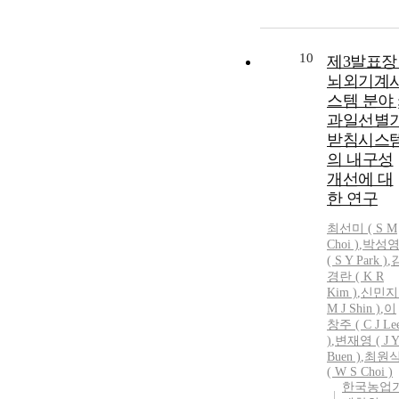
10
제3발표장 
뇌외기계
스템 분야 
과일선별
받침시스
의 내구성
개선에 대
한 연구
최선미 (
S
M
Choi
)
,
박성
(
S
Y Park )
,
경란 ( K R
Kim )
,
신민지 
M J Shin )
,
이
창주 ( C J Le
)
,
변재영 ( J 
Buen )
,
최원
(
W
S
Choi
)
한국농업