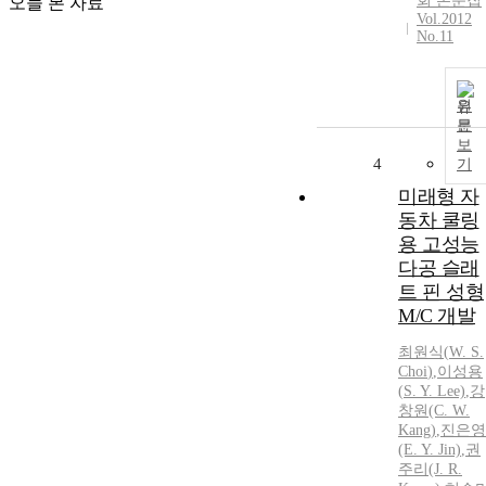
회 논문집
오늘 본 자료
Vol.2012
No.11
원
문
보
4
기
미래형 자
동차 쿨링
용 고성능
다공 슬래
트 핀 성형
M/C 개발
최원식
(
W
.
S
.
Choi
)
,
이성용
(
S
. Y. Lee)
,
강
창원(C.
W
.
Kang)
,
진은영
(E. Y. Jin)
,
권
주리(J. R.