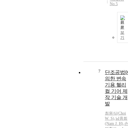
No.5
원
문
보
기
7
단조공법
의한 변속
기용 헬리
컬 기어 제
작 기술 개
발
최원식
(
Choi
W
.
S
)
,
남중희
(Nam J. H)
,