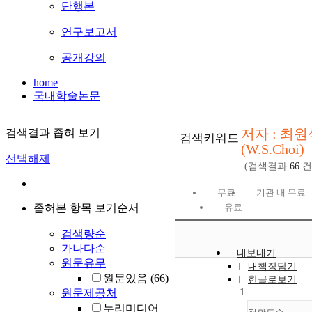
단행본
연구보고서
공개강의
home
국내학술논문
저자 : 최원
검색결과 좁혀 보기
검색키워드
(W.S.Choi)
선택해제
(검색결과
66
건
무료
기관 내 무료
좁혀본 항목 보기순서
유료
검색량순
가나다순
내보내기
원문유무
내책장담기
원문있음
(66)
한글로보기
1
원문제공처
누리미디어