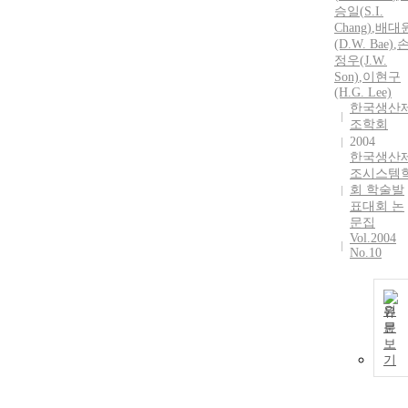
승일(
S
.I.
Chang)
,
배대
(D.
W
. Bae)
,
정우(J.
W
.
Son)
,
이현구
(H.G. Lee)
한국생산
조학회
2004
한국생산
조시스템
회 학술발
표대회 논
문집
Vol.2004
No.10
원
문
보
기