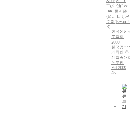
재환(Son J.
H)
,
이인(Lee
Ihn)
,
문희준
(Mun H. J)
,
권
주리(Kwon J.
R)
한국생산
조학회
2009
한국공작
계학회 추
계학술대
논문집
Vol.2009
No.-
원
문
보
기