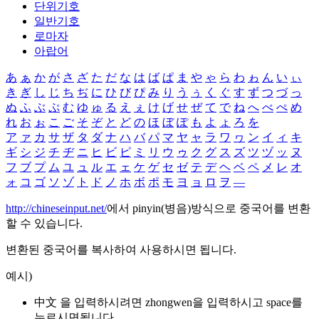
단위기호
일반기호
로마자
아랍어
あ
ぁ
か
が
さ
ざ
た
だ
な
は
ば
ぱ
ま
や
ゃ
ら
わ
ゎ
ん
い
ぃ
き
ぎ
し
じ
ち
ぢ
に
ひ
び
ぴ
み
り
う
ぅ
く
ぐ
す
ず
つ
づ
っ
ぬ
ふ
ぶ
ぷ
む
ゆ
ゅ
る
え
ぇ
け
げ
せ
ぜ
て
で
ね
へ
べ
ぺ
め
れ
お
ぉ
こ
ご
そ
ぞ
と
ど
の
ほ
ぼ
ぽ
も
よ
ょ
ろ
を
ア
ァ
カ
サ
ザ
タ
ダ
ナ
ハ
バ
パ
マ
ヤ
ャ
ラ
ワ
ヮ
ン
イ
ィ
キ
ギ
シ
ジ
チ
ヂ
ニ
ヒ
ビ
ピ
ミ
リ
ウ
ゥ
ク
グ
ス
ズ
ツ
ヅ
ッ
ヌ
フ
ブ
プ
ム
ユ
ュ
ル
エ
ェ
ケ
ゲ
セ
ゼ
テ
デ
ヘ
ベ
ペ
メ
レ
オ
ォ
コ
ゴ
ソ
ゾ
ト
ド
ノ
ホ
ボ
ポ
モ
ヨ
ョ
ロ
ヲ
―
http://chineseinput.net/
에서 pinyin(병음)방식으로 중국어를 변환
할 수 있습니다.
변환된 중국어를 복사하여 사용하시면 됩니다.
예시)
中文 을 입력하시려면
zhongwen
을 입력하시고 space를
누르시면됩니다.