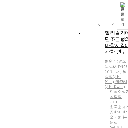
원
문
보
6
기
헬리컬기
단조금형
마찰저감
관한 연구
최원식
(
W.S
.
Choi
)
,
이영선
(Y.
S
. Lee)
,
남
중희(J.H.
Nam)
,
권주리
(J.R. Kwon)
한국소성
공학회
2011
한국소성
공학회 학
술대회 논
문집
Vol.2011