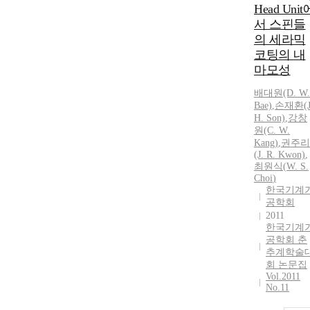
Head Unit
서 스핀들
의 세라믹
코팅의 내
마모성
배대원(D.
W
.
Bae)
,
손재환(J
H. Son)
,
강창
원(C.
W
.
Kang)
,
권주리
(J. R. Kwon)
,
최원식
(
W
.
S
.
Choi
)
한국기계
공학회
2011
한국기계
공학회 춘
추계학술
회 논문집
Vol.2011
No.11