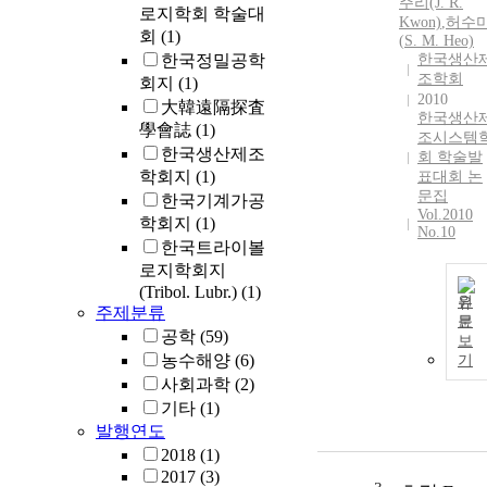
주리(J. R.
로지학회 학술대
Kwon)
,
허수
회
(1)
(
S
. M. Heo)
한국정밀공학
한국생산
조학회
회지
(1)
2010
大韓遠隔探査
한국생산
學會誌
(1)
조시스템
한국생산제조
회 학술발
학회지
(1)
표대회 논
문집
한국기계가공
Vol.2010
학회지
(1)
No.10
한국트라이볼
로지학회지
(Tribol. Lubr.)
(1)
원
주제분류
문
공학
(59)
보
농수해양
(6)
기
사회과학
(2)
기타
(1)
발행연도
2018
(1)
2017
(3)