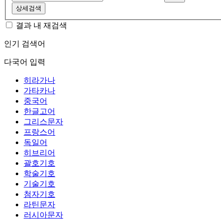
상세검색
결과 내 재검색
인기 검색어
다국어 입력
히라가나
가타카나
중국어
한글고어
그리스문자
프랑스어
독일어
히브리어
괄호기호
학술기호
기술기호
첨자기호
라틴문자
러시아문자