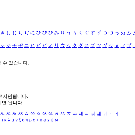
ぎ
し
じ
ち
ぢ
に
ひ
び
ぴ
み
り
う
ぅ
く
ぐ
す
ず
つ
づ
っ
ぬ
ふ
シ
ジ
チ
ヂ
ニ
ヒ
ビ
ピ
ミ
リ
ウ
ゥ
ク
グ
ス
ズ
ツ
ヅ
ッ
ヌ
フ
ブ
할 수 있습니다.
누르시면됩니다.
시면 됩니다.
ㅻ
ㅼ
ㅽ
ㅾ
ㅿ
ㆀ
ㆁ
ㆂ
ㆃ
ㆄ
ㆅ
ㆆ
ㆇ
ㆈ
ㆉ
ㆊ
ㆋ
ㆌ
ㆍ
ㆎ
θ
ι
κ
λ
μ
ν
ξ
ο
π
ρ
σ
τ
υ
φ
χ
ψ
ω