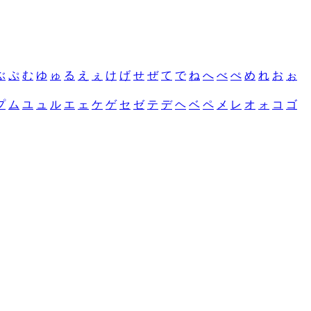
ぶ
ぷ
む
ゆ
ゅ
る
え
ぇ
け
げ
せ
ぜ
て
で
ね
へ
べ
ぺ
め
れ
お
ぉ
プ
ム
ユ
ュ
ル
エ
ェ
ケ
ゲ
セ
ゼ
テ
デ
ヘ
ベ
ペ
メ
レ
オ
ォ
コ
ゴ