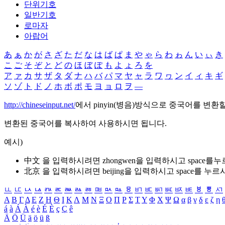
단위기호
일반기호
로마자
아랍어
あ
ぁ
か
が
さ
ざ
た
だ
な
は
ば
ぱ
ま
や
ゃ
ら
わ
ゎ
ん
い
ぃ
き
こ
ご
そ
ぞ
と
ど
の
ほ
ぼ
ぽ
も
よ
ょ
ろ
を
ア
ァ
カ
サ
ザ
タ
ダ
ナ
ハ
バ
パ
マ
ヤ
ャ
ラ
ワ
ヮ
ン
イ
ィ
キ
ギ
ソ
ゾ
ト
ド
ノ
ホ
ボ
ポ
モ
ヨ
ョ
ロ
ヲ
―
http://chineseinput.net/
에서 pinyin(병음)방식으로 중국어를 변환
변환된 중국어를 복사하여 사용하시면 됩니다.
예시)
中文 을 입력하시려면
zhongwen
을 입력하시고 space를
北京 을 입력하시려면
beijing
을 입력하시고 space를 누르
ㅥ
ㅦ
ㅧ
ㅨ
ㅩ
ㅪ
ㅫ
ㅬ
ㅭ
ㅮ
ㅯ
ㅰ
ㅱ
ㅲ
ㅳ
ㅴ
ㅵ
ㅶ
ㅷ
ㅸ
ㅹ
ㅺ
Α
Β
Γ
Δ
Ε
Ζ
Η
Θ
Ι
Κ
Λ
Μ
Ν
Ξ
Ο
Π
Ρ
Σ
Τ
Υ
Φ
Χ
Ψ
Ω
α
β
γ
δ
ε
ζ
η
á
à
Á
À
é
è
É
È
ç
Ç
ê
Ä
Ö
Ü
ä
ö
ü
ß