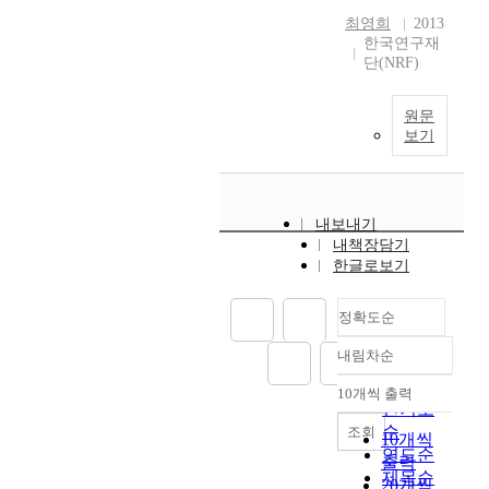
최영희
2013
한국연구재
단(NRF)
원문
보기
내보내기
내책장담기
한글로보기
정확도순
내림차순
정확도
순
10개씩 출력
내림차순
인기도
순
조회
10개씩
연도순
출력
제목순
20개씩