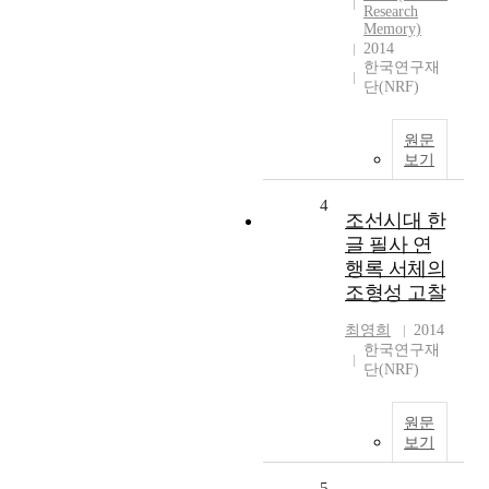
Research
Memory)
2014
한국연구재
단(NRF)
원문
보기
4
조선시대 한
글 필사 연
행록 서체의
조형성 고찰
최영희
2014
한국연구재
단(NRF)
원문
보기
5