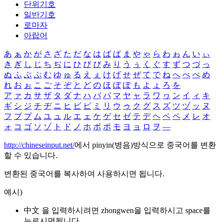
단위기호
일반기호
로마자
아랍어
あ
ぁ
か
が
さ
ざ
た
だ
な
は
ば
ぱ
ま
や
ゃ
ら
わ
ゎ
ん
い
ぃ
き
ぎ
し
じ
ち
ぢ
に
ひ
び
ぴ
み
り
う
ぅ
く
ぐ
す
ず
つ
づ
っ
ぬ
ふ
ぶ
ぷ
む
ゆ
ゅ
る
え
ぇ
け
げ
せ
ぜ
て
で
ね
へ
べ
ぺ
め
れ
お
ぉ
こ
ご
そ
ぞ
と
ど
の
ほ
ぼ
ぽ
も
よ
ょ
ろ
を
ア
ァ
カ
サ
ザ
タ
ダ
ナ
ハ
バ
パ
マ
ヤ
ャ
ラ
ワ
ヮ
ン
イ
ィ
キ
ギ
シ
ジ
チ
ヂ
ニ
ヒ
ビ
ピ
ミ
リ
ウ
ゥ
ク
グ
ス
ズ
ツ
ヅ
ッ
ヌ
フ
ブ
プ
ム
ユ
ュ
ル
エ
ェ
ケ
ゲ
セ
ゼ
テ
デ
ヘ
ベ
ペ
メ
レ
オ
ォ
コ
ゴ
ソ
ゾ
ト
ド
ノ
ホ
ボ
ポ
モ
ヨ
ョ
ロ
ヲ
―
http://chineseinput.net/
에서 pinyin(병음)방식으로 중국어를 변환
할 수 있습니다.
변환된 중국어를 복사하여 사용하시면 됩니다.
예시)
中文 을 입력하시려면
zhongwen
을 입력하시고 space를
누르시면됩니다.