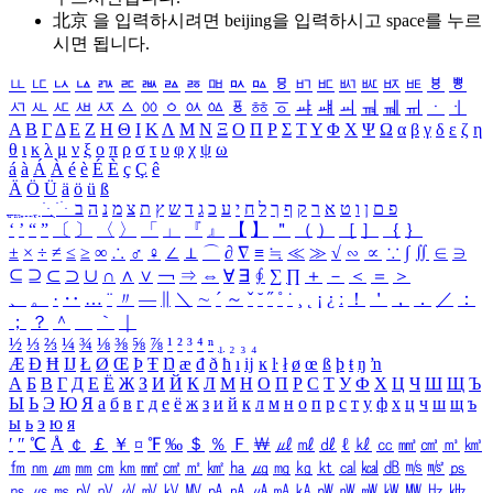
北京 을 입력하시려면
beijing
을 입력하시고 space를 누르
시면 됩니다.
ㅥ
ㅦ
ㅧ
ㅨ
ㅩ
ㅪ
ㅫ
ㅬ
ㅭ
ㅮ
ㅯ
ㅰ
ㅱ
ㅲ
ㅳ
ㅴ
ㅵ
ㅶ
ㅷ
ㅸ
ㅹ
ㅺ
ㅻ
ㅼ
ㅽ
ㅾ
ㅿ
ㆀ
ㆁ
ㆂ
ㆃ
ㆄ
ㆅ
ㆆ
ㆇ
ㆈ
ㆉ
ㆊ
ㆋ
ㆌ
ㆍ
ㆎ
Α
Β
Γ
Δ
Ε
Ζ
Η
Θ
Ι
Κ
Λ
Μ
Ν
Ξ
Ο
Π
Ρ
Σ
Τ
Υ
Φ
Χ
Ψ
Ω
α
β
γ
δ
ε
ζ
η
θ
ι
κ
λ
μ
ν
ξ
ο
π
ρ
σ
τ
υ
φ
χ
ψ
ω
á
à
Á
À
é
è
É
È
ç
Ç
ê
Ä
Ö
Ü
ä
ö
ü
ß
ְ
ֳ
ֲ
ֱ
ָ
ַ
ֵ
ֶ
ִ
ֹ
ּ
ֻ
ׂ
ׁ
ּ
ב
ה
נ
מ
צ
ת
ץ
ש
ד
ג
כ
ע
י
ח
ל
ך
ף
ק
ר
א
ט
ו
ן
ם
פ
‘
’
“
”
〔
〕
〈
〉
「
」
『
』
【
】
＂
（
）
［
］
｛
｝
±
×
÷
≠
≤
≥
∞
∴
♂
♀
∠
⊥
⌒
∂
∇
≡
≒
≪
≫
√
∽
∝
∵
∫
∬
∈
∋
⊆
⊇
⊂
⊃
∪
∩
∧
∨
￢
⇒
⇔
∀
∃
∮
∑
∏
＋
－
＜
＝
＞
、
。
·
‥
…
¨
〃
―
∥
＼
∼
´
～
ˇ
˘
˝
˚
˙
¸
˛
¡
¿
ː
！
＇
，
．
／
：
；
？
＾
＿
｀
｜
½
⅓
⅔
¼
¾
⅛
⅜
⅝
⅞
¹
²
³
⁴
ⁿ
₁
₂
₃
₄
Æ
Ð
Ħ
Ĳ
Ł
Ø
Œ
Þ
Ŧ
Ŋ
æ
đ
ð
ħ
ı
ĳ
ĸ
ŀ
ł
ø
œ
ß
þ
ŧ
ŋ
ŉ
А
Б
В
Г
Д
Е
Ё
Ж
З
И
Й
К
Л
М
Н
О
П
Р
С
Т
У
Ф
Х
Ц
Ч
Ш
Щ
Ъ
Ы
Ь
Э
Ю
Я
а
б
в
г
д
е
ё
ж
з
и
й
к
л
м
н
о
п
р
с
т
у
ф
х
ц
ч
ш
щ
ъ
ы
ь
э
ю
я
′
″
℃
Å
￠
￡
￥
¤
℉
‰
＄
％
Ｆ
￦
㎕
㎖
㎗
ℓ
㎘
㏄
㎣
㎤
㎥
㎦
㎙
㎚
㎛
㎜
㎝
㎞
㎟
㎠
㎡
㎢
㏊
㎍
㎎
㎏
㏏
㎈
㎉
㏈
㎧
㎨
㎰
㎱
㎲
㎳
㎴
㎵
㎶
㎷
㎸
㎹
㎀
㎁
㎂
㎃
㎄
㎺
㎻
㎽
㎾
㎿
㎐
㎑