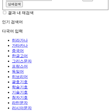
상세검색
결과 내 재검색
인기 검색어
다국어 입력
히라가나
가타카나
중국어
한글고어
그리스문자
프랑스어
독일어
히브리어
괄호기호
학술기호
기술기호
첨자기호
라틴문자
러시아문자