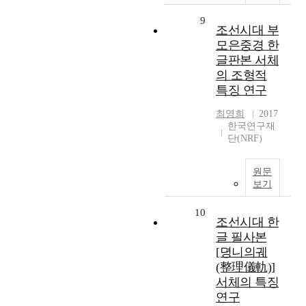
9
조선시대 부
모은중경 한
글판본 서체
의 조형적
특징 연구
최영희
2017
한국연구재
단(NRF)
원문
보기
10
조선시대 한
글 필사본
[뎡니의궤
(整理儀軌)]
서체의 특징
연구