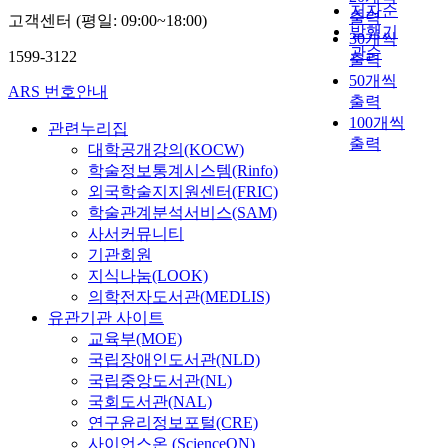
저자순
출력
고객센터 (평일: 09:00~18:00)
발행기
30개씩
관순
1599-3122
출력
50개씩
ARS 번호안내
출력
100개씩
관련누리집
출력
대학공개강의(KOCW)
학술정보통계시스템(Rinfo)
외국학술지지원센터(FRIC)
학술관계분석서비스(SAM)
사서커뮤니티
기관회원
지식나눔(LOOK)
의학전자도서관(MEDLIS)
유관기관 사이트
교육부(MOE)
국립장애인도서관(NLD)
국립중앙도서관(NL)
국회도서관(NAL)
연구윤리정보포털(CRE)
사이언스온 (ScienceON)