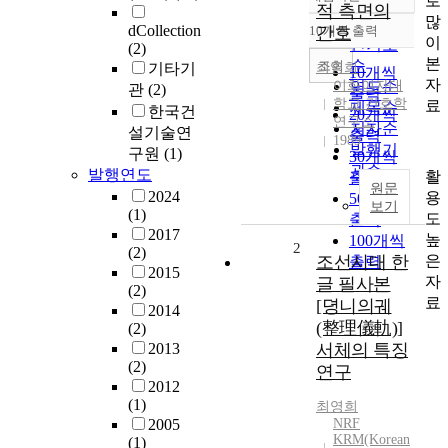
로
정확도
적 측면의
많
순
dCollection
10개씩 출력
간호
내림차순
이
인기도
(2)
본
순
조회
기타기
최영희
10개씩
자
이화여자대
연도순
관
(2)
출력
학교 간호학
료
제목순
한국건
20개씩
연구소
저자순
설기술연
출력
1989
발행기
구원
(1)
30개씩
관순
발행연도
활
출력
원문
2024
용
50개씩
보기
(1)
도
출력
2017
높
100개씩
2
(2)
은
조선시대 한
출력
2015
자
글 필사본
(2)
료
[뎡니의궤
2014
(整理儀軌)]
(2)
2013
서체의 특징
(2)
연구
2012
(1)
최영희
2005
NRF
KRM(Korean
(1)