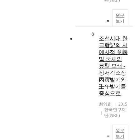
단(NRF)
원문
보기
8
조선시대 한
글發記의 서
예사적 意義
및 궁체의
典型 모색 -
장서각소장
丙寅발기와
壬午발기를
중심으로-
최영희
2015
한국연구재
단(NRF)
원문
보기