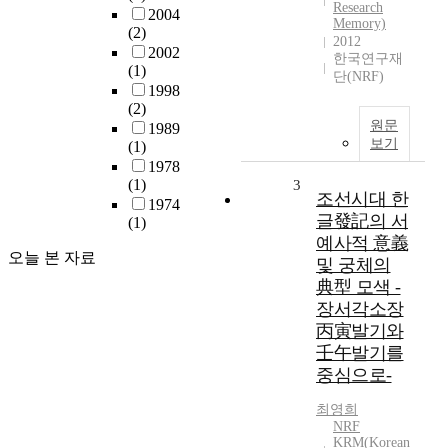
Research
2004
Memory)
(2)
2012
2002
한국연구재
(1)
단(NRF)
1998
(2)
원문
1989
보기
(1)
1978
(1)
3
조선시대 한
1974
글發記의 서
(1)
예사적 意義
오늘 본 자료
및 궁체의
典型 모색 -
장서각소장
丙寅발기와
壬午발기를
중심으로-
최영희
NRF
KRM(Korean