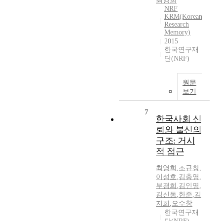
최영희
NRF
KRM(Korean
Research
Memory)
2015
한국연구재
단(NRF)
원문
보기
7
한국사회 신
뢰와 불신의
구조: 거시
적 접근
최영희
,
조규창
,
이성호
,
김충영
,
부경희
,
김인영
,
김신동
,
한준
,
김
지희
,
오수창
한국연구재