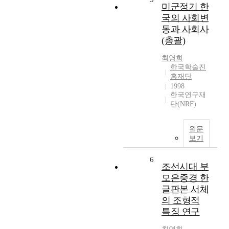
미군정기 한
국의 사회변
동과 사회사
(총괄)
최영희
한국학술진
흥재단
1998
한국연구재
단(NRF)
원문
보기
6
조선시대 부
모은중경 한
글판본 서체
의 조형적
특징 연구