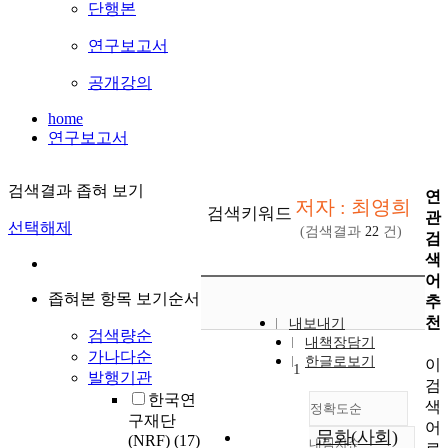
단행본
연구보고서
공개강의
home
연구보고서
검색결과 좁혀 보기
연
저자 : 최영희
검색키워드
관
선택해제
(검색결과
22
건)
검
색
어
좁혀본 항목 보기순서
추
천
내보내기
검색량순
내책장담기
가나다순
한글로보기
이
1
발행기관
검
한국연
색
정확도순
구재단
어
문화(사회)
(NRF)
(17)
내림차순