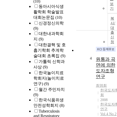
(10)
보
Inventory
동아시아식생
기
(STAI-State),
활학회 학술발표
Spielberg Trait
대회논문집
(10)
복
Anxiety
신경정신의학
사/
Inventory
대
(9)
(STAI-Trait),
출
대한내과학회
Body Sensatio
신
지
(9)
Questionnaire
청
대한결핵 및 호
(BSQ),
흡기학회 추계학
Agoraphobic
술대회 초록집
(9)
Cognition
4
원통과 곡
가톨릭 신학과
Questionnaire
면에 의한
사상
(9)
(ACQ), Anxiet
도자조형
한국놀이치료
Sensitivity
연구
Index (ASI),
학회지(놀이치료
Panic Belief
연구)
(9)
최영희
Questionnaire
월간 주민자치
한국도자
(PBQ). These
(9)
회
patients were
한국식품위생
2008
assessed at 3
한국도자
안전성학회지
(8)
months, 6
연구
Tuberculosis
Vol.4 No.2
months, 12
and Respiratory