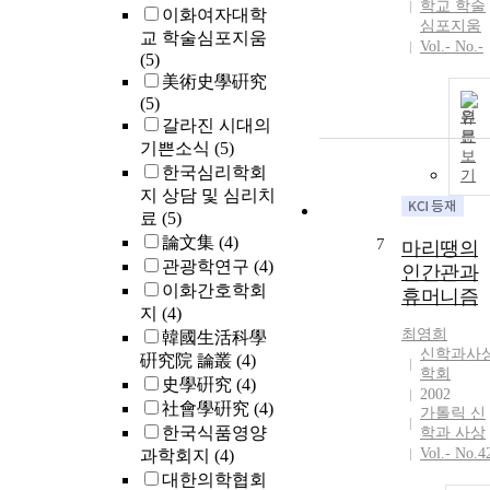
학교 학술
이화여자대학
rate of
심포지움
교 학술심포지움
discontinuing
Vol.- No.-
(5)
medication wa
美術史學硏究
significantly
(5)
higher for the
원
갈라진 시대의
patients using
문
benzodiazepin
기쁜소식
(5)
보
s alone (86.3%
한국심리학회
기
than patients
지 상담 및 심리치
using
료
(5)
combination o
論文集
(4)
7
마리땡의
benzodiazepin
관광학연구
(4)
인간관과
s and
이화간호학회
휴머니즘
antidepressant
지
(4)
(56.3%).
최영희
韓國生活科學
Conclusion :
신학과사
硏究院 論叢
(4)
These findings
학회
史學硏究
(4)
support
2002
社會學硏究
(4)
cognitive
가톨릭 신
behavioral
한국식품영양
학과 사상
therapy can
Vol.- No.4
과학회지
(4)
replace
대한의학협회