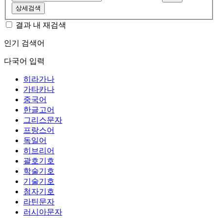
상세검색
결과 내 재검색
인기 검색어
다국어 입력
히라가나
가타카나
중국어
한글고어
그리스문자
프랑스어
독일어
히브리어
괄호기호
학술기호
기술기호
첨자기호
라틴문자
러시아문자