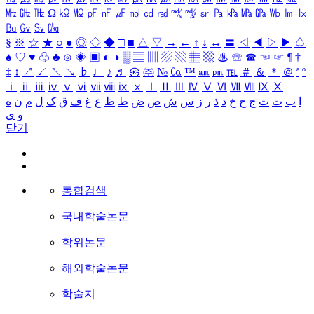
㎒
㎓
㎔
Ω
㏀
㏁
㎊
㎋
㎌
㏖
㏅
㎭
㎮
㎯
㏛
㎩
㎪
㎫
㎬
㏝
㏐
㏓
㏃
㏉
㏜
㏆
§
※
☆
★
○
●
◎
◇
◆
□
■
△
▽
→
←
↑
↓
↔
〓
◁
◀
▷
▶
♤
♠
♡
♥
♧
♣
⊙
◈
▣
◐
◑
▒
▤
▥
▨
▧
▦
▩
♨
☏
☎
☜
☞
¶
†
‡
↕
↗
↙
↖
↘
♭
♩
♪
♬
㉿
㈜
№
㏇
™
㏂
㏘
℡
＃
＆
＊
＠
ª
º
ⅰ
ⅱ
ⅲ
ⅳ
ⅴ
ⅵ
ⅶ
ⅷ
ⅸ
ⅹ
Ⅰ
Ⅱ
Ⅲ
Ⅳ
Ⅴ
Ⅵ
Ⅶ
Ⅷ
Ⅸ
Ⅹ
ا
ب
ت
ث
ج
ح
خ
د
ذ
ر
ز
س
ش
ص
ض
ط
ظ
ع
غ
ف
ق
ک
ل
م
ن
ه
و
ی
닫기
통합검색
국내학술논문
학위논문
해외학술논문
학술지