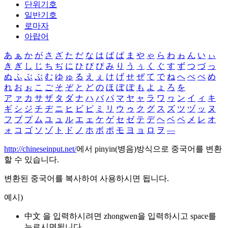
단위기호
일반기호
로마자
아랍어
あ
ぁ
か
が
さ
ざ
た
だ
な
は
ば
ぱ
ま
や
ゃ
ら
わ
ゎ
ん
い
ぃ
き
ぎ
し
じ
ち
ぢ
に
ひ
び
ぴ
み
り
う
ぅ
く
ぐ
す
ず
つ
づ
っ
ぬ
ふ
ぶ
ぷ
む
ゆ
ゅ
る
え
ぇ
け
げ
せ
ぜ
て
で
ね
へ
べ
ぺ
め
れ
お
ぉ
こ
ご
そ
ぞ
と
ど
の
ほ
ぼ
ぽ
も
よ
ょ
ろ
を
ア
ァ
カ
サ
ザ
タ
ダ
ナ
ハ
バ
パ
マ
ヤ
ャ
ラ
ワ
ヮ
ン
イ
ィ
キ
ギ
シ
ジ
チ
ヂ
ニ
ヒ
ビ
ピ
ミ
リ
ウ
ゥ
ク
グ
ス
ズ
ツ
ヅ
ッ
ヌ
フ
ブ
プ
ム
ユ
ュ
ル
エ
ェ
ケ
ゲ
セ
ゼ
テ
デ
ヘ
ベ
ペ
メ
レ
オ
ォ
コ
ゴ
ソ
ゾ
ト
ド
ノ
ホ
ボ
ポ
モ
ヨ
ョ
ロ
ヲ
―
http://chineseinput.net/
에서 pinyin(병음)방식으로 중국어를 변환
할 수 있습니다.
변환된 중국어를 복사하여 사용하시면 됩니다.
예시)
中文 을 입력하시려면
zhongwen
을 입력하시고 space를
누르시면됩니다.