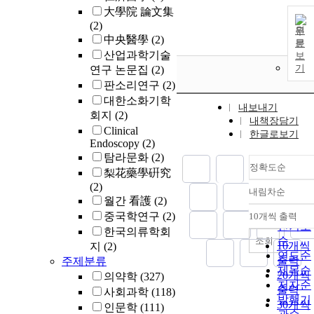
여부와 최종상
大學院 論文集
태기능(End-
(2)
State
원
中央醫學
(2)
Fungtioning)
문
산업과학기술
보
평가하여 분석
기
연구 논문집
(2)
하였고, 12개
판소리연구
(2)
추적조사기간
동안 약물 복
대한소화기학
내보내기
양 변화와 약
회지
(2)
내책장담기
군별 차이, 최
Clinical
한글로보기
상태기능 사이
Endoscopy
(2)
의 관계를 분
탐라문화
(2)
정확도순
하였다. 결 과:
梨花藥學硏究
인지행동치료
(2)
내림차순
정확도
전 사용 약물
월간 看護
(2)
순
종류와 상관없
중국학연구
(2)
10개씩 출력
내림차
이, 인지행동
인기도
한국의류학회
료 이후 모든 
순
조회
10개씩
지
(2)
상 변인이 통
연도순
출력
주제분류
적으로 유의미
제목순
20개씩
의약학
(327)
하게 향상되었
저자순
출력
사회과학
(118)
다. 인지행동
발행기
30개씩
인문학
(111)
료 직후, 대상