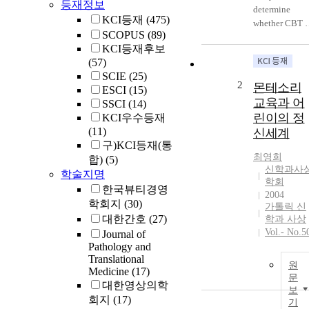
등재정보
determine
KCI등재
(475)
whether CBT i
SCOPUS
(89)
effective in
KCI등재후보
tapering or
(57)
discontinuing
SCIE
(25)
medication
2
몬테소리
ESCI
(15)
regardless of t
교육과 어
SSCI
(14)
type of
린이의 정
KCI우수등재
medication an
(11)
신세계
its maintenanc
구)KCI등재(통
effects after
최영희
합)
(5)
long-term
신학과사
학술지명
follow up.
학회
한국뷰티경영
Method : 224
2004
patients meet
학회지
(30)
가톨릭 신
DSM-IV criteri
대한간호
(27)
학과 사상
for panic
Vol.- No.5
Journal of
disorder with o
Pathology and
without
Translational
원
Medicine
(17)
agoraphobia
문
대한영상의학
completed 12
보
회지
(17)
weekly session
기