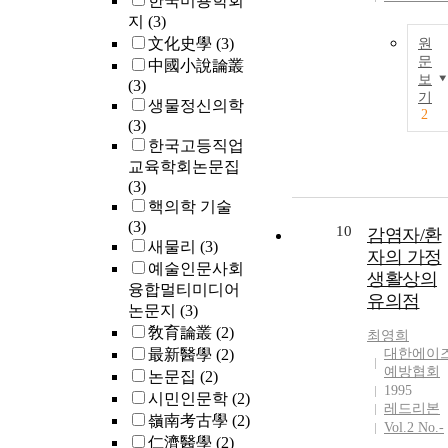
한국미용학회
-State),
지
(3)
Spielberg Trait
文化史學
(3)
원
Anxiety
문
中國小說論叢
Inventory(STA
보
(3)
Trait), Body
기
생물정신의학
Sensation
2
(3)
Questionnaire
한국고등직업
SQ), Agora-
교육학회논문집
phobic
(3)
Cognition
핵의학 기술
Questionnaire
(3)
CQ), Anxiety
10
감염자/환
새물리
(3)
Sen -sitivity
자의 가정
예술인문사회
Index(ASI),
생활상의
융합멀티미디어
Panic Belief
유의점
논문지
(3)
Questionaire(
Q)의 결과를 
敎育論叢
(2)
최영희
석하였다. 또한
最新醫學
(2)
대한에이
3개월, 6개월 1
예방협회
논문집
(2)
개월 추적조사
1995
시민인문학
(2)
레드리본
를 통해 각 약
嶺南考古學
(2)
Vol.2 No.-
군별 약물복용
仁濟醫學
(2)