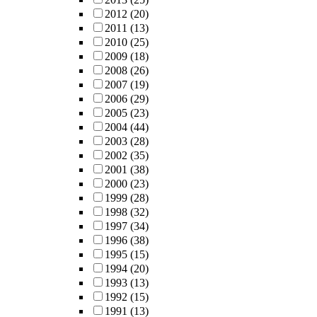
68%의 환자가
2012
(20)
약물 복용을 
2011
(13)
단하였고 이들
2010
(25)
역시 약 70%
2009
(18)
서 상위최종상
2008
(26)
태를 유지하고
2007
(19)
있었다. 벤조
2006
(29)
이아제핀 단독
2005
(23)
투여군의 경우
2004
(44)
86.3%의 환자
2003
(28)
가 인지행동치
2002
(35)
료 이후 약물
2001
(38)
용을 중단하여
2000
(23)
이후 추가적인
1999
(28)
약물복용이 필
1998
(32)
요하지 않았으
1997
(34)
며 이들의 약
1996
(38)
70%는 약물 
1995
(15)
용 없이 상위
1994
(20)
종상태를 유지
1993
(13)
하고 있었고,
1992
(15)
2.7%만이 약
1991
(13)
감량 이후 재