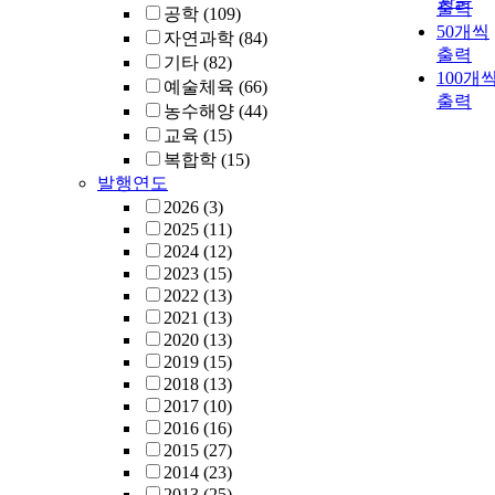
관순
출력
공학
(109)
의 54%의 환
50개씩
자연과학
(84)
들이 약물을 
출력
었고 이들 중
기타
(82)
100개
90.9%가 상위
예술체육
(66)
출력
최종 상태를 
농수해양
(44)
지되고 있었으
교육
(15)
며, 3개월, 6개
복합학
(15)
월, 12개월 추
발행연도
조사에서 이들
2026
(3)
의 약 70%는 
2025
(11)
전히 상위최종
2024
(12)
상태를 유지하
2023
(15)
고 있었다. 또
2022
(13)
약물 복용을 
2021
(13)
단하지 못한 
2020
(13)
자들도 지속적
2019
(15)
으로 약물 복
2018
(13)
을 감량하여 3
2017
(10)
개월 뒤에는 
2016
(16)
6%, 6개월 및
2015
(27)
12개월 추적
2014
(23)
사 시에는 약
2013
(25)