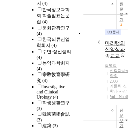
medication an
지
(4)
원
these effects
한국정보과학
문
seem to last
보
회 학술발표논문
long. 목 적:공
기
집
(4)
황장애 환자들
2
문화관광연구
에 대한 인지
(4)
동치료가 치료
한국의류산업
약물의 종류와
8
마리탱의
학회지
(4)
무관하게 약물
신앙심과
수면·정신생리
을 중단하는데
종교교육
(4)
도움을 주며, 
농약과학회지
기간에 걸쳐 
최영희
(4)
전 상태를 유
신학과사
宗敎敎育學硏
할 수 있는지 
학회
究
(4)
2003
부를 검증하기
가톨릭 신
Investigative
위해 이 연구
학과 사상
and Clinical
시행하였다. 
Urology
(4)
Vol.- No.4
법:DSM-Ⅳ 진
학생생활연구
단에 따라 공
(3)
장애로 진단 
원
韓國菌學會誌
문
고 약물치료중
(3)
보
인 24명의 환
建築
(3)
기
를 대상으로 1