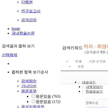
단행본
연구보고서
공개강의
home
국내학술논문
저자 : 최영
검색결과 좁혀 보기
검색키워드
(검색결과
935
선택해제
무료
기관 내 무료
유료
좁혀본 항목 보기순서
검색량순
내보내기
가나다순
내책장담기
원문유무
한글로보기
원문있음
(763)
원문없음
(172)
정확도순
음성지원유무