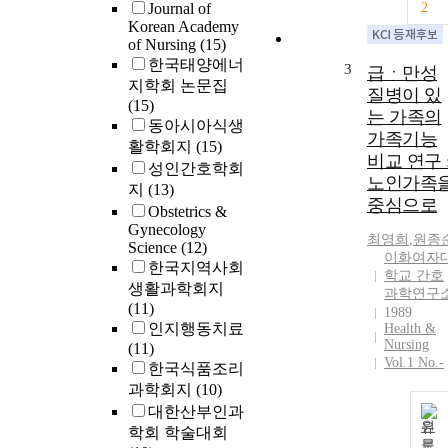
of Panic Contr
Journal of
2
Korean Academy
Therapy (PCT;
of Nursing
(15)
Barlow et al.).
한국태양에너
80 patients wh
3
급ㆍ만성
지학회 논문집
were using
질병이 있
(15)
benzodiazepin
는 가족의
동아시아식생
s alone and 14
가족기능
활학회지
(15)
patients who
비교 연구 
were using
성인간호학회
노인가족
benzodiazepin
지
(13)
중심으로
s and
Obstetrics &
Antidepressant
Gynecology
최영희
,
원종
were measured
Science
(12)
이화여자
with several
한국지역사회
학교 간호
screening scal
생활과학회지
과학연구
at the pre- and
(11)
1989
post-treatment.
인지행동치료
Health &
Nursing
The scales wer
(11)
Vol.1 No.-
Beck
한국식품조리
Depression
과학회지
(10)
Inventory (BDI
대한산부인과
Spielberg Stat
원
학회 학술대회
문
Anxiety