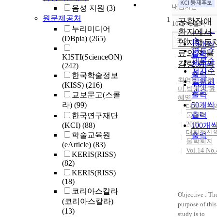
내림차순
음성 지원
(3)
정확도
원문제공처
1
순
공황장애
10개씩 출력
내림차
누리미디어
인기도
환자에서
(DBpia)
(265)
순
조회
인지행동
10개씩
연도순
료의 약물
출력
KISTI(ScienceON)
제목순
감량 효과
20개씩
(242)
저자순
출력
한국학술정보
최영희
,
김경
발행기
30개씩
(KISS)
(216)
미
,
박기환
,
윤
관순
교보문고(스콜
출력
혜영
라)
(99)
50개씩
대한정신
출력
한국연구재단
물학회
2003
(KCI)
(88)
100개
대한정신
학술교육원
출력
물학회지
(eArticle)
(83)
Vol.14 No.
KERIS(RISS)
(82)
KERIS(RISS)
(18)
코리아스칼라
Objective : Th
(코리아스칼라)
purpose of this
(13)
study is to