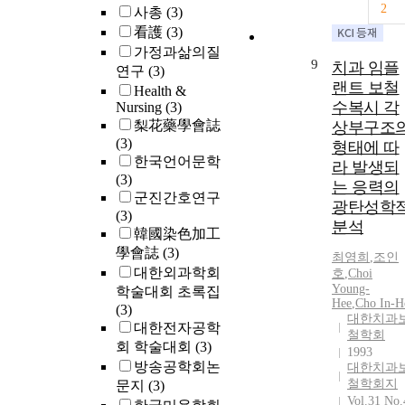
2
사총
(3)
회기 집단 인
看護
(3)
행동치료를 실
가정과삶의질
시하였다. 인
9
치과 임플
연구
(3)
행동치료 전 
랜트 보철
용 약물을 벤
Health &
수복시 각
Nursing
(3)
다이아제핀계
梨花藥學會誌
약물 복용 군 8
상부구조
(3)
명과 벤조다이
형태에 따
한국언어문학
아최영희 등
라 발생되
(3)
375 제핀과 항
는 응력의
군진간호연구
우울제 병합요
광탄성학
(3)
법군 144명의
분석
韓國染色加工
환자군으로 나
누어, 치료 전
學會誌
(3)
최영희
,
조인
후에 시행한
대한외과학회
호
,
Choi
Beck
Young-
학술대회 초록집
Hee
,
Cho In-H
Depression
(3)
대한치과
Inven -
대한전자공학
철학회
tory(BDI),
회 학술대회
(3)
1993
Spielberg Stat
방송공학회논
대한치과
Anxiety
철학회지
문지
(3)
Inventory(STA
Vol.31 No.