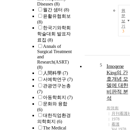
months of
Diseases
(8)
follow up and
월간 샘터
(8)
원
they were also
윤활유협회보
문
assessed for
보
(8)
their
기
한국기와학회
3
medications,
학술대회 발표자
panic frequenc
료집
(8)
and End-State
Annals of
Functioning.
Surgical Treatment
Results : After
and
the completio
Research(ASRT)
5
Imoqene
of PCP, both
(8)
King의 간
benzodiazepin
人間科學
(7)
s alone group
호개념 모
서예학연구
(7)
and
델에 대한
관광연구논총
benzodiazepin
비판적 분
(7)
s and
아동학회지
(7)
석
antidepressant
문화와 융합
combination
최영희
(6)
group showed
月刊看護
대한직업환경
significant
1978
의학회지
(6)
看護
improvement
The Medical
Vol.1978