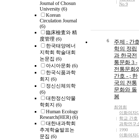
(P<0.001) in al
Journal of Chosun
No.9
the results of 7
University
(6)
self reported
Korean
questionnaires
Circulation Journal
54% of patient
(6)
discontinued
臨床檢査와 精
their medicati
度管理
(6)
6
주제 : 간
and 90.9% of
한국태양에너
학의 정립
patients were i
지학회 학술대회
과 한국전
HES at post-
논문집
(6)
통문화 3 -
treatment. 70 
아시아문화
(6)
전통문화
of patients wer
한국식품과학
in HES at 3
간호 - ; 한
회지
(6)
month, 6 mont
국의 전통
정신신체의학
and 12 month
문화와 돌
(6)
follow up. The
봄
대한정신약물
patients who
학회지
(6)
could not
최영희
Human Ecology
discontinue
이화여자
Research(HER)
(6)
medication als
학교 간호
대한내과학회
과학연구
tapered their
추계학술발표논
1990
medication
이화여자
문집
(6)
afterwards. Th