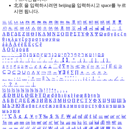
北京 을 입력하시려면
beijing
을 입력하시고 space를 누르
시면 됩니다.
ㅥ
ㅦ
ㅧ
ㅨ
ㅩ
ㅪ
ㅫ
ㅬ
ㅭ
ㅮ
ㅯ
ㅰ
ㅱ
ㅲ
ㅳ
ㅴ
ㅵ
ㅶ
ㅷ
ㅸ
ㅹ
ㅺ
ㅻ
ㅼ
ㅽ
ㅾ
ㅿ
ㆀ
ㆁ
ㆂ
ㆃ
ㆄ
ㆅ
ㆆ
ㆇ
ㆈ
ㆉ
ㆊ
ㆋ
ㆌ
ㆍ
ㆎ
Α
Β
Γ
Δ
Ε
Ζ
Η
Θ
Ι
Κ
Λ
Μ
Ν
Ξ
Ο
Π
Ρ
Σ
Τ
Υ
Φ
Χ
Ψ
Ω
α
β
γ
δ
ε
ζ
η
θ
ι
κ
λ
μ
ν
ξ
ο
π
ρ
σ
τ
υ
φ
χ
ψ
ω
á
à
Á
À
é
è
É
È
ç
Ç
ê
Ä
Ö
Ü
ä
ö
ü
ß
ְ
ֳ
ֲ
ֱ
ָ
ַ
ֵ
ֶ
ִ
ֹ
ּ
ֻ
ׂ
ׁ
ּ
ב
ה
נ
מ
צ
ת
ץ
ש
ד
ג
כ
ע
י
ח
ל
ך
ף
ק
ר
א
ט
ו
ן
ם
פ
‘
’
“
”
〔
〕
〈
〉
「
」
『
』
【
】
＂
（
）
［
］
｛
｝
±
×
÷
≠
≤
≥
∞
∴
♂
♀
∠
⊥
⌒
∂
∇
≡
≒
≪
≫
√
∽
∝
∵
∫
∬
∈
∋
⊆
⊇
⊂
⊃
∪
∩
∧
∨
￢
⇒
⇔
∀
∃
∮
∑
∏
＋
－
＜
＝
＞
、
。
·
‥
…
¨
〃
―
∥
＼
∼
´
～
ˇ
˘
˝
˚
˙
¸
˛
¡
¿
ː
！
＇
，
．
／
：
；
？
＾
＿
｀
｜
½
⅓
⅔
¼
¾
⅛
⅜
⅝
⅞
¹
²
³
⁴
ⁿ
₁
₂
₃
₄
Æ
Ð
Ħ
Ĳ
Ł
Ø
Œ
Þ
Ŧ
Ŋ
æ
đ
ð
ħ
ı
ĳ
ĸ
ŀ
ł
ø
œ
ß
þ
ŧ
ŋ
ŉ
А
Б
В
Г
Д
Е
Ё
Ж
З
И
Й
К
Л
М
Н
О
П
Р
С
Т
У
Ф
Х
Ц
Ч
Ш
Щ
Ъ
Ы
Ь
Э
Ю
Я
а
б
в
г
д
е
ё
ж
з
и
й
к
л
м
н
о
п
р
с
т
у
ф
х
ц
ч
ш
щ
ъ
ы
ь
э
ю
я
′
″
℃
Å
￠
￡
￥
¤
℉
‰
＄
％
Ｆ
￦
㎕
㎖
㎗
ℓ
㎘
㏄
㎣
㎤
㎥
㎦
㎙
㎚
㎛
㎜
㎝
㎞
㎟
㎠
㎡
㎢
㏊
㎍
㎎
㎏
㏏
㎈
㎉
㏈
㎧
㎨
㎰
㎱
㎲
㎳
㎴
㎵
㎶
㎷
㎸
㎹
㎀
㎁
㎂
㎃
㎄
㎺
㎻
㎽
㎾
㎿
㎐
㎑