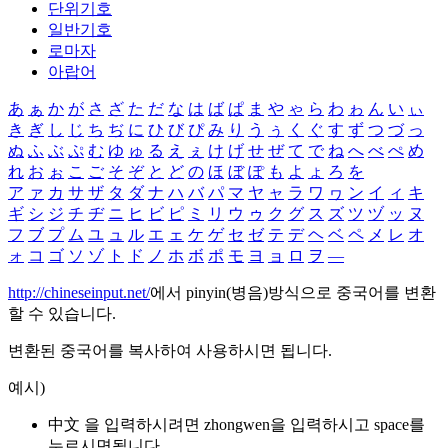
단위기호
일반기호
로마자
아랍어
あ
ぁ
か
が
さ
ざ
た
だ
な
は
ば
ぱ
ま
や
ゃ
ら
わ
ゎ
ん
い
ぃ
き
ぎ
し
じ
ち
ぢ
に
ひ
び
ぴ
み
り
う
ぅ
く
ぐ
す
ず
つ
づ
っ
ぬ
ふ
ぶ
ぷ
む
ゆ
ゅ
る
え
ぇ
け
げ
せ
ぜ
て
で
ね
へ
べ
ぺ
め
れ
お
ぉ
こ
ご
そ
ぞ
と
ど
の
ほ
ぼ
ぽ
も
よ
ょ
ろ
を
ア
ァ
カ
サ
ザ
タ
ダ
ナ
ハ
バ
パ
マ
ヤ
ャ
ラ
ワ
ヮ
ン
イ
ィ
キ
ギ
シ
ジ
チ
ヂ
ニ
ヒ
ビ
ピ
ミ
リ
ウ
ゥ
ク
グ
ス
ズ
ツ
ヅ
ッ
ヌ
フ
ブ
プ
ム
ユ
ュ
ル
エ
ェ
ケ
ゲ
セ
ゼ
テ
デ
ヘ
ベ
ペ
メ
レ
オ
ォ
コ
ゴ
ソ
ゾ
ト
ド
ノ
ホ
ボ
ポ
モ
ヨ
ョ
ロ
ヲ
―
http://chineseinput.net/
에서 pinyin(병음)방식으로 중국어를 변환
할 수 있습니다.
변환된 중국어를 복사하여 사용하시면 됩니다.
예시)
中文 을 입력하시려면
zhongwen
을 입력하시고 space를
누르시면됩니다.