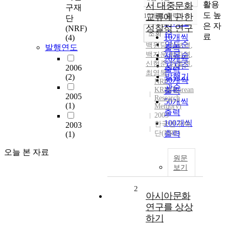
정확도
활용
서 대중문화
구재
순
도 높
10개씩 출력
교류에 관한
단
내림차순
인기도
은 자
성찰적 연구
(NRF)
순
조회
료
10개씩
(4)
연도순
백원담
,
이보경
,
발행연도
출력
백지운
제목순
,
박자영
,
20개씩
신현준
,
이동연
,
저자순
2006
출력
최영묵
발행기
(2)
30개씩
NRF
관순
KRM(Korean
출력
2005
Research
50개씩
(1)
Memory)
출력
2003
100개씩
한국연구재
2003
단(NRF)
출력
(1)
오늘 본 자료
원문
보기
2
아시아문화
연구를 상상
하기