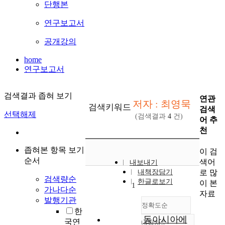
단행본
연구보고서
공개강의
home
연구보고서
검색결과 좁혀 보기
연관
저자 : 최영묵
검색키워드
검색
선택해제
(검색결과
4
건)
어 추
천
좁혀본 항목 보기
이 검
순서
색어
내보내기
로 많
내책장담기
검색량순
한글로보기
이 본
1
가나다순
자료
발행기관
정확도순
한
동아시아에
국연
내림차순