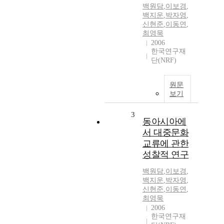
백원담
,
이보경
,
백지운
,
박자영
,
신현준
,
이동연
,
최영묵
2006
한국연구재
단(NRF)
원문
보기
3
동아시아에
서 대중문화
교류에 관한
성찰적 연구
백원담
,
이보경
,
백지운
,
박자영
,
신현준
,
이동연
,
최영묵
2006
한국연구재