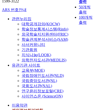
관순
1599-3122
출력
50개씩
ARS 번호안내
출력
100개씩
관련누리집
출력
대학공개강의(KOCW)
학술정보통계시스템(Rinfo)
외국학술지지원센터(FRIC)
학술관계분석서비스(SAM)
사서커뮤니티
기관회원
지식나눔(LOOK)
의학전자도서관(MEDLIS)
유관기관 사이트
교육부(MOE)
국립장애인도서관(NLD)
국립중앙도서관(NL)
국회도서관(NAL)
연구윤리정보포털(CRE)
사이언스온 (ScienceON)
이용약관