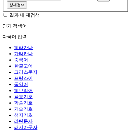
상세검색
결과 내 재검색
인기 검색어
다국어 입력
히라가나
가타카나
중국어
한글고어
그리스문자
프랑스어
독일어
히브리어
괄호기호
학술기호
기술기호
첨자기호
라틴문자
러시아문자