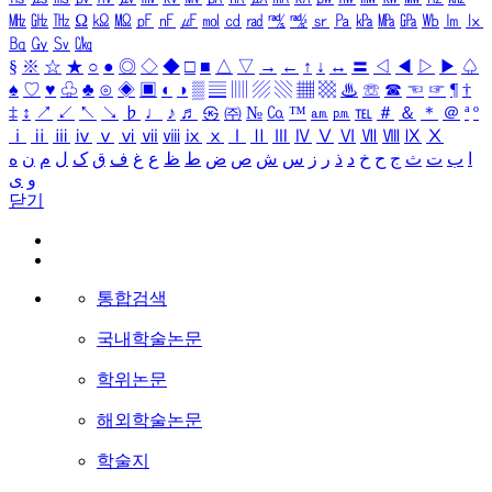
㎒
㎓
㎔
Ω
㏀
㏁
㎊
㎋
㎌
㏖
㏅
㎭
㎮
㎯
㏛
㎩
㎪
㎫
㎬
㏝
㏐
㏓
㏃
㏉
㏜
㏆
§
※
☆
★
○
●
◎
◇
◆
□
■
△
▽
→
←
↑
↓
↔
〓
◁
◀
▷
▶
♤
♠
♡
♥
♧
♣
⊙
◈
▣
◐
◑
▒
▤
▥
▨
▧
▦
▩
♨
☏
☎
☜
☞
¶
†
‡
↕
↗
↙
↖
↘
♭
♩
♪
♬
㉿
㈜
№
㏇
™
㏂
㏘
℡
＃
＆
＊
＠
ª
º
ⅰ
ⅱ
ⅲ
ⅳ
ⅴ
ⅵ
ⅶ
ⅷ
ⅸ
ⅹ
Ⅰ
Ⅱ
Ⅲ
Ⅳ
Ⅴ
Ⅵ
Ⅶ
Ⅷ
Ⅸ
Ⅹ
ا
ب
ت
ث
ج
ح
خ
د
ذ
ر
ز
س
ش
ص
ض
ط
ظ
ع
غ
ف
ق
ک
ل
م
ن
ه
و
ی
닫기
통합검색
국내학술논문
학위논문
해외학술논문
학술지