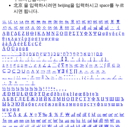
北京 을 입력하시려면
beijing
을 입력하시고 space를 누르
시면 됩니다.
ㅥ
ㅦ
ㅧ
ㅨ
ㅩ
ㅪ
ㅫ
ㅬ
ㅭ
ㅮ
ㅯ
ㅰ
ㅱ
ㅲ
ㅳ
ㅴ
ㅵ
ㅶ
ㅷ
ㅸ
ㅹ
ㅺ
ㅻ
ㅼ
ㅽ
ㅾ
ㅿ
ㆀ
ㆁ
ㆂ
ㆃ
ㆄ
ㆅ
ㆆ
ㆇ
ㆈ
ㆉ
ㆊ
ㆋ
ㆌ
ㆍ
ㆎ
Α
Β
Γ
Δ
Ε
Ζ
Η
Θ
Ι
Κ
Λ
Μ
Ν
Ξ
Ο
Π
Ρ
Σ
Τ
Υ
Φ
Χ
Ψ
Ω
α
β
γ
δ
ε
ζ
η
θ
ι
κ
λ
μ
ν
ξ
ο
π
ρ
σ
τ
υ
φ
χ
ψ
ω
á
à
Á
À
é
è
É
È
ç
Ç
ê
Ä
Ö
Ü
ä
ö
ü
ß
ְ
ֳ
ֲ
ֱ
ָ
ַ
ֵ
ֶ
ִ
ֹ
ּ
ֻ
ׂ
ׁ
ּ
ב
ה
נ
מ
צ
ת
ץ
ש
ד
ג
כ
ע
י
ח
ל
ך
ף
ק
ר
א
ט
ו
ן
ם
פ
‘
’
“
”
〔
〕
〈
〉
「
」
『
』
【
】
＂
（
）
［
］
｛
｝
±
×
÷
≠
≤
≥
∞
∴
♂
♀
∠
⊥
⌒
∂
∇
≡
≒
≪
≫
√
∽
∝
∵
∫
∬
∈
∋
⊆
⊇
⊂
⊃
∪
∩
∧
∨
￢
⇒
⇔
∀
∃
∮
∑
∏
＋
－
＜
＝
＞
、
。
·
‥
…
¨
〃
―
∥
＼
∼
´
～
ˇ
˘
˝
˚
˙
¸
˛
¡
¿
ː
！
＇
，
．
／
：
；
？
＾
＿
｀
｜
½
⅓
⅔
¼
¾
⅛
⅜
⅝
⅞
¹
²
³
⁴
ⁿ
₁
₂
₃
₄
Æ
Ð
Ħ
Ĳ
Ł
Ø
Œ
Þ
Ŧ
Ŋ
æ
đ
ð
ħ
ı
ĳ
ĸ
ŀ
ł
ø
œ
ß
þ
ŧ
ŋ
ŉ
А
Б
В
Г
Д
Е
Ё
Ж
З
И
Й
К
Л
М
Н
О
П
Р
С
Т
У
Ф
Х
Ц
Ч
Ш
Щ
Ъ
Ы
Ь
Э
Ю
Я
а
б
в
г
д
е
ё
ж
з
и
й
к
л
м
н
о
п
р
с
т
у
ф
х
ц
ч
ш
щ
ъ
ы
ь
э
ю
я
′
″
℃
Å
￠
￡
￥
¤
℉
‰
＄
％
Ｆ
￦
㎕
㎖
㎗
ℓ
㎘
㏄
㎣
㎤
㎥
㎦
㎙
㎚
㎛
㎜
㎝
㎞
㎟
㎠
㎡
㎢
㏊
㎍
㎎
㎏
㏏
㎈
㎉
㏈
㎧
㎨
㎰
㎱
㎲
㎳
㎴
㎵
㎶
㎷
㎸
㎹
㎀
㎁
㎂
㎃
㎄
㎺
㎻
㎽
㎾
㎿
㎐
㎑