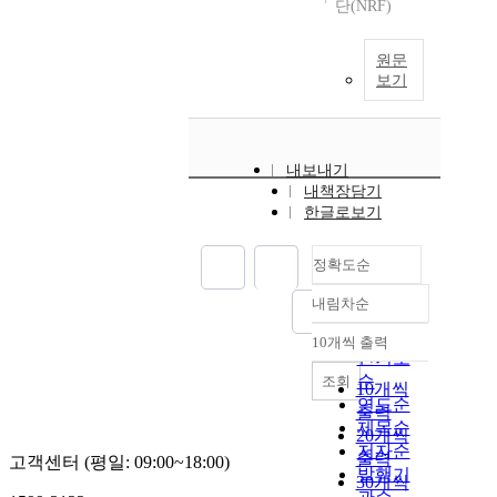
단(NRF)
원문
보기
내보내기
내책장담기
한글로보기
정확도순
내림차순
정확도
순
10개씩 출력
내림차순
인기도
순
조회
10개씩
연도순
출력
제목순
20개씩
저자순
출력
고객센터 (평일: 09:00~18:00)
발행기
30개씩