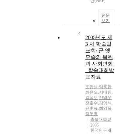
단(NRF)
원문
보기
4
2005년도 제
3 차 학술발
표회: 군 옛
모습의 복원
과 사회변화
_학술대회발
표자료
조항범
,
임용한
,
최윤오
,
서태원
,
김성보
,
신영우
,
전호수
,
김양식
,
윤훈표
,
최영묵
,
정두영
충북대학교
2005
한국연구재