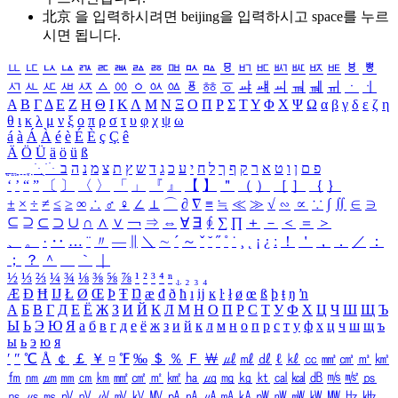
北京 을 입력하시려면
beijing
을 입력하시고 space를 누르
시면 됩니다.
ㅥ
ㅦ
ㅧ
ㅨ
ㅩ
ㅪ
ㅫ
ㅬ
ㅭ
ㅮ
ㅯ
ㅰ
ㅱ
ㅲ
ㅳ
ㅴ
ㅵ
ㅶ
ㅷ
ㅸ
ㅹ
ㅺ
ㅻ
ㅼ
ㅽ
ㅾ
ㅿ
ㆀ
ㆁ
ㆂ
ㆃ
ㆄ
ㆅ
ㆆ
ㆇ
ㆈ
ㆉ
ㆊ
ㆋ
ㆌ
ㆍ
ㆎ
Α
Β
Γ
Δ
Ε
Ζ
Η
Θ
Ι
Κ
Λ
Μ
Ν
Ξ
Ο
Π
Ρ
Σ
Τ
Υ
Φ
Χ
Ψ
Ω
α
β
γ
δ
ε
ζ
η
θ
ι
κ
λ
μ
ν
ξ
ο
π
ρ
σ
τ
υ
φ
χ
ψ
ω
á
à
Á
À
é
è
É
È
ç
Ç
ê
Ä
Ö
Ü
ä
ö
ü
ß
ְ
ֳ
ֲ
ֱ
ָ
ַ
ֵ
ֶ
ִ
ֹ
ּ
ֻ
ׂ
ׁ
ּ
ב
ה
נ
מ
צ
ת
ץ
ש
ד
ג
כ
ע
י
ח
ל
ך
ף
ק
ר
א
ט
ו
ן
ם
פ
‘
’
“
”
〔
〕
〈
〉
「
」
『
』
【
】
＂
（
）
［
］
｛
｝
±
×
÷
≠
≤
≥
∞
∴
♂
♀
∠
⊥
⌒
∂
∇
≡
≒
≪
≫
√
∽
∝
∵
∫
∬
∈
∋
⊆
⊇
⊂
⊃
∪
∩
∧
∨
￢
⇒
⇔
∀
∃
∮
∑
∏
＋
－
＜
＝
＞
、
。
·
‥
…
¨
〃
―
∥
＼
∼
´
～
ˇ
˘
˝
˚
˙
¸
˛
¡
¿
ː
！
＇
，
．
／
：
；
？
＾
＿
｀
｜
½
⅓
⅔
¼
¾
⅛
⅜
⅝
⅞
¹
²
³
⁴
ⁿ
₁
₂
₃
₄
Æ
Ð
Ħ
Ĳ
Ł
Ø
Œ
Þ
Ŧ
Ŋ
æ
đ
ð
ħ
ı
ĳ
ĸ
ŀ
ł
ø
œ
ß
þ
ŧ
ŋ
ŉ
А
Б
В
Г
Д
Е
Ё
Ж
З
И
Й
К
Л
М
Н
О
П
Р
С
Т
У
Ф
Х
Ц
Ч
Ш
Щ
Ъ
Ы
Ь
Э
Ю
Я
а
б
в
г
д
е
ё
ж
з
и
й
к
л
м
н
о
п
р
с
т
у
ф
х
ц
ч
ш
щ
ъ
ы
ь
э
ю
я
′
″
℃
Å
￠
￡
￥
¤
℉
‰
＄
％
Ｆ
￦
㎕
㎖
㎗
ℓ
㎘
㏄
㎣
㎤
㎥
㎦
㎙
㎚
㎛
㎜
㎝
㎞
㎟
㎠
㎡
㎢
㏊
㎍
㎎
㎏
㏏
㎈
㎉
㏈
㎧
㎨
㎰
㎱
㎲
㎳
㎴
㎵
㎶
㎷
㎸
㎹
㎀
㎁
㎂
㎃
㎄
㎺
㎻
㎽
㎾
㎿
㎐
㎑