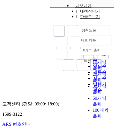
내보내기
내책장담기
한글로보기
정확도순
내림차순
정확도
순
10개씩 출력
내림차순
인기도
순
조회
10개씩
연도순
출력
제목순
20개씩
저자순
출력
발행기
30개씩
관순
출력
50개씩
고객센터 (평일: 09:00~18:00)
출력
100개씩
1599-3122
출력
ARS 번호안내