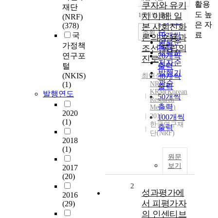
정확도
활용
쿠자와 유키
재단
순
도 높
10개씩 출력
치 이해: 일
(NRF)
내림차순
인기도
은 자
(378)
본 사회진화
순
조회
료
국
10개씩
론의 수용과
연도순
가정책
출력
조선 독립의
제목순
연구포
20개씩
진로
저자순
털
출력
발행기
(NKIS)
최연식
30개씩
관순
(1)
NRF
출력
KRM(Korean
발행연도
50개씩
Research
출력
Memory)
2020
2011
100개씩
(1)
한국연구재
출력
단(NRF)
2018
(1)
원문
보기
2017
(20)
2
성과평가에
2016
서 피평가자
(29)
의 인센티브