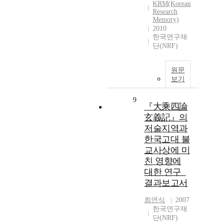
KRM(Korean
Research
Memory)
2010
한국연구재
단(NRF)
원문
보기
9
『大乘四論
玄義記』의
저술지역과
한국고대 불
교사상에 미
친 영향에
대한 연구_
결과보고서
최연식
2007
한국연구재
단(NRF)