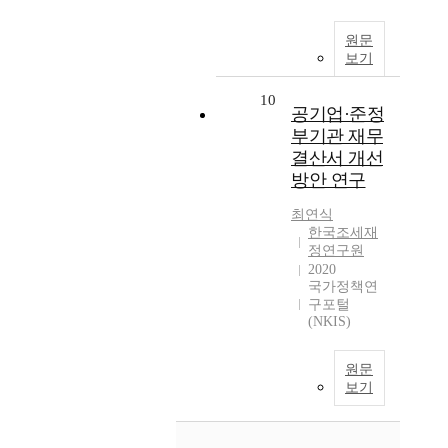
원문
보기
10
공기업·준정
부기관 재무
결산서 개선
방안 연구
최연식
한국조세재
정연구원
2020
국가정책연
구포털
(NKIS)
원문
보기