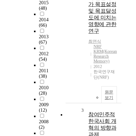
2015
가 목표설정
(48)
및 목표달성
도에 미치는
2014
영향에 관한
(66)
연구
2013
최연식
(67)
NRF
KRM(Korean
2012
Research
(54)
Memory)
2012
2011
한국연구재
(38)
단(NRF)
2010
원문
(28)
보기
2009
(12)
3
참여민주적
한국사회 개
2008
(2)
혁의 방향과
과제