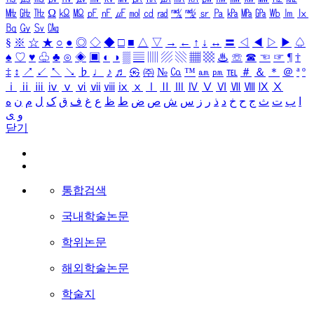
㎒
㎓
㎔
Ω
㏀
㏁
㎊
㎋
㎌
㏖
㏅
㎭
㎮
㎯
㏛
㎩
㎪
㎫
㎬
㏝
㏐
㏓
㏃
㏉
㏜
㏆
§
※
☆
★
○
●
◎
◇
◆
□
■
△
▽
→
←
↑
↓
↔
〓
◁
◀
▷
▶
♤
♠
♡
♥
♧
♣
⊙
◈
▣
◐
◑
▒
▤
▥
▨
▧
▦
▩
♨
☏
☎
☜
☞
¶
†
‡
↕
↗
↙
↖
↘
♭
♩
♪
♬
㉿
㈜
№
㏇
™
㏂
㏘
℡
＃
＆
＊
＠
ª
º
ⅰ
ⅱ
ⅲ
ⅳ
ⅴ
ⅵ
ⅶ
ⅷ
ⅸ
ⅹ
Ⅰ
Ⅱ
Ⅲ
Ⅳ
Ⅴ
Ⅵ
Ⅶ
Ⅷ
Ⅸ
Ⅹ
ا
ب
ت
ث
ج
ح
خ
د
ذ
ر
ز
س
ش
ص
ض
ط
ظ
ع
غ
ف
ق
ک
ل
م
ن
ه
و
ی
닫기
통합검색
국내학술논문
학위논문
해외학술논문
학술지