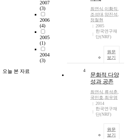
2007
(3)
최연식
,
이황직
,
조성대
,
양진석
,
2006
정철현
(4)
2005
한국연구재
단(NRF)
2005
(1)
원문
2004
보기
(3)
4
오늘 본 자료
문화적 다양
성과 공존
최연식
,
류석춘
,
국민호
,
최우영
2014
한국연구재
단(NRF)
원문
보기