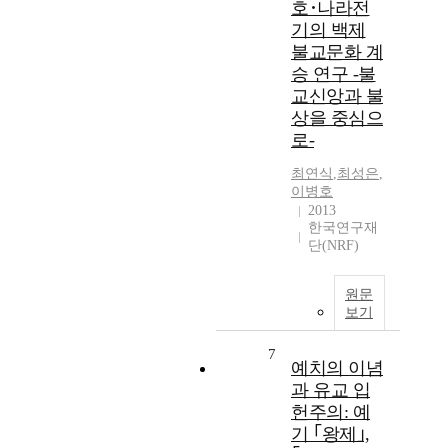
호･나라전
기의 백제
불교문화 계
승 연구 -불
교신앙과 불
상을 중심으
로-
최연식
,
최성은
,
이병호
2013
한국연구재
단(NRF)
원문
보기
7
예치의 이념
과 유교 입
헌주의: 예
기 ｢왕제｣,