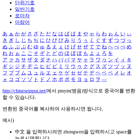
단위기호
일반기호
로마자
아랍어
あ
ぁ
か
が
さ
ざ
た
だ
な
は
ば
ぱ
ま
や
ゃ
ら
わ
ゎ
ん
い
ぃ
き
ぎ
し
じ
ち
ぢ
に
ひ
び
ぴ
み
り
う
ぅ
く
ぐ
す
ず
つ
づ
っ
ぬ
ふ
ぶ
ぷ
む
ゆ
ゅ
る
え
ぇ
け
げ
せ
ぜ
て
で
ね
へ
べ
ぺ
め
れ
お
ぉ
こ
ご
そ
ぞ
と
ど
の
ほ
ぼ
ぽ
も
よ
ょ
ろ
を
ア
ァ
カ
サ
ザ
タ
ダ
ナ
ハ
バ
パ
マ
ヤ
ャ
ラ
ワ
ヮ
ン
イ
ィ
キ
ギ
シ
ジ
チ
ヂ
ニ
ヒ
ビ
ピ
ミ
リ
ウ
ゥ
ク
グ
ス
ズ
ツ
ヅ
ッ
ヌ
フ
ブ
プ
ム
ユ
ュ
ル
エ
ェ
ケ
ゲ
セ
ゼ
テ
デ
ヘ
ベ
ペ
メ
レ
オ
ォ
コ
ゴ
ソ
ゾ
ト
ド
ノ
ホ
ボ
ポ
モ
ヨ
ョ
ロ
ヲ
―
http://chineseinput.net/
에서 pinyin(병음)방식으로 중국어를 변환
할 수 있습니다.
변환된 중국어를 복사하여 사용하시면 됩니다.
예시)
中文 을 입력하시려면
zhongwen
을 입력하시고 space를
누르시면됩니다.