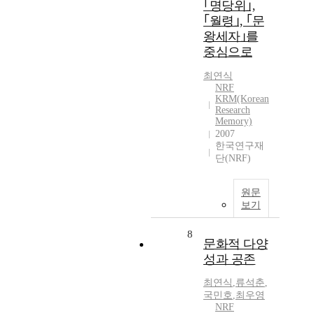
｢명당위｣,
｢월령｣, ｢문
왕세자｣를
중심으로
최연식
NRF
KRM(Korean
Research
Memory)
2007
한국연구재
단(NRF)
원문
보기
8
문화적 다양
성과 공존
최연식
,
류석춘
,
국민호
,
최우영
NRF