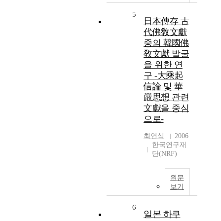
5
日本傳存 古
代佛敎文獻
중의 韓國佛
敎文獻 발굴
을 위한 연
구 -大乘起
信論 및 華
嚴思想 관련
文獻을 중심
으로-
최연식
2006
한국연구재
단(NRF)
원문
보기
6
일본 하쿠