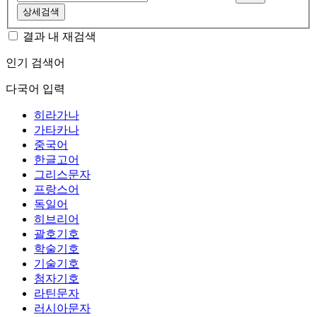
상세검색
결과 내 재검색
인기 검색어
다국어 입력
히라가나
가타카나
중국어
한글고어
그리스문자
프랑스어
독일어
히브리어
괄호기호
학술기호
기술기호
첨자기호
라틴문자
러시아문자