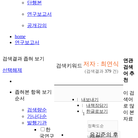
단행본
연구보고서
공개강의
home
연구보고서
검색결과 좁혀 보기
연관
저자 : 최연식
검색키워드
검색
선택해제
(검색결과
379
건)
어 추
천
좁혀본 항목 보기
이 검
순서
색어
내보내기
로 많
내책장담기
검색량순
한글로보기
이 본
1
가나다순
자료
발행기관
정확도순
한
유길준의 후
국연구
내림차순