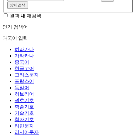
상세검색
결과 내 재검색
인기 검색어
다국어 입력
히라가나
가타카나
중국어
한글고어
그리스문자
프랑스어
독일어
히브리어
괄호기호
학술기호
기술기호
첨자기호
라틴문자
러시아문자