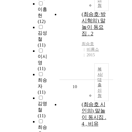
신
청
이흥
(최승호·방
헌
시혁의) 말
(12)
놀이 동요
김성
집 . 2
철
최승호
(11)
비룡소
2015
이시
영
(11)
복
사/
최승
대
출
자
10
신
(11)
청
김명
(최승호 시
철
인의) 말놀
(11)
이 동시집 .
4 , 비유
최승