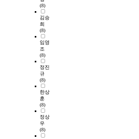
(8)
김승
희
(8)
임영
조
(8)
정진
규
(8)
한상
훈
(8)
정상
우
(8)