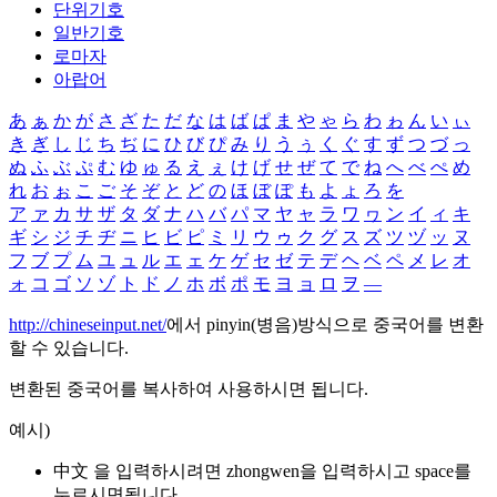
단위기호
일반기호
로마자
아랍어
あ
ぁ
か
が
さ
ざ
た
だ
な
は
ば
ぱ
ま
や
ゃ
ら
わ
ゎ
ん
い
ぃ
き
ぎ
し
じ
ち
ぢ
に
ひ
び
ぴ
み
り
う
ぅ
く
ぐ
す
ず
つ
づ
っ
ぬ
ふ
ぶ
ぷ
む
ゆ
ゅ
る
え
ぇ
け
げ
せ
ぜ
て
で
ね
へ
べ
ぺ
め
れ
お
ぉ
こ
ご
そ
ぞ
と
ど
の
ほ
ぼ
ぽ
も
よ
ょ
ろ
を
ア
ァ
カ
サ
ザ
タ
ダ
ナ
ハ
バ
パ
マ
ヤ
ャ
ラ
ワ
ヮ
ン
イ
ィ
キ
ギ
シ
ジ
チ
ヂ
ニ
ヒ
ビ
ピ
ミ
リ
ウ
ゥ
ク
グ
ス
ズ
ツ
ヅ
ッ
ヌ
フ
ブ
プ
ム
ユ
ュ
ル
エ
ェ
ケ
ゲ
セ
ゼ
テ
デ
ヘ
ベ
ペ
メ
レ
オ
ォ
コ
ゴ
ソ
ゾ
ト
ド
ノ
ホ
ボ
ポ
モ
ヨ
ョ
ロ
ヲ
―
http://chineseinput.net/
에서 pinyin(병음)방식으로 중국어를 변환
할 수 있습니다.
변환된 중국어를 복사하여 사용하시면 됩니다.
예시)
中文 을 입력하시려면
zhongwen
을 입력하시고 space를
누르시면됩니다.