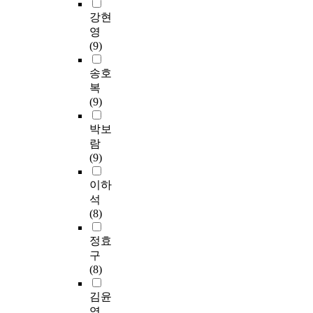
강현
영
(9)
송호
복
(9)
박보
람
(9)
이하
석
(8)
정효
구
(8)
김윤
영