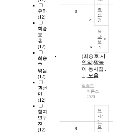
대
출
유하
8
신
(12)
청
최승
목
호
차
著
보
(12)
기
(최승호 시
최승
인의)말놀
호
이 동시집 .
엮음
1 , 모음
(12)
최승호
권선
비룡소
만
2020
(12)
복
참여
사/
연구
대
진
출
9
(12)