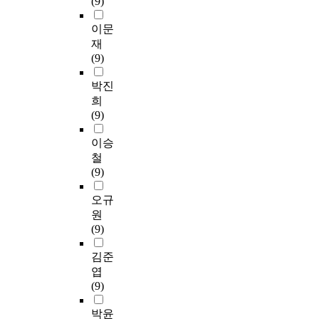
(9)
이문
재
(9)
박진
희
(9)
이승
철
(9)
오규
원
(9)
김준
엽
(9)
박윤