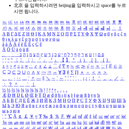
北京 을 입력하시려면
beijing
을 입력하시고 space를 누르
시면 됩니다.
ㅥ
ㅦ
ㅧ
ㅨ
ㅩ
ㅪ
ㅫ
ㅬ
ㅭ
ㅮ
ㅯ
ㅰ
ㅱ
ㅲ
ㅳ
ㅴ
ㅵ
ㅶ
ㅷ
ㅸ
ㅹ
ㅺ
ㅻ
ㅼ
ㅽ
ㅾ
ㅿ
ㆀ
ㆁ
ㆂ
ㆃ
ㆄ
ㆅ
ㆆ
ㆇ
ㆈ
ㆉ
ㆊ
ㆋ
ㆌ
ㆍ
ㆎ
Α
Β
Γ
Δ
Ε
Ζ
Η
Θ
Ι
Κ
Λ
Μ
Ν
Ξ
Ο
Π
Ρ
Σ
Τ
Υ
Φ
Χ
Ψ
Ω
α
β
γ
δ
ε
ζ
η
θ
ι
κ
λ
μ
ν
ξ
ο
π
ρ
σ
τ
υ
φ
χ
ψ
ω
á
à
Á
À
é
è
É
È
ç
Ç
ê
Ä
Ö
Ü
ä
ö
ü
ß
ְ
ֳ
ֲ
ֱ
ָ
ַ
ֵ
ֶ
ִ
ֹ
ּ
ֻ
ׂ
ׁ
ּ
ב
ה
נ
מ
צ
ת
ץ
ש
ד
ג
כ
ע
י
ח
ל
ך
ף
ק
ר
א
ט
ו
ן
ם
פ
‘
’
“
”
〔
〕
〈
〉
「
」
『
』
【
】
＂
（
）
［
］
｛
｝
±
×
÷
≠
≤
≥
∞
∴
♂
♀
∠
⊥
⌒
∂
∇
≡
≒
≪
≫
√
∽
∝
∵
∫
∬
∈
∋
⊆
⊇
⊂
⊃
∪
∩
∧
∨
￢
⇒
⇔
∀
∃
∮
∑
∏
＋
－
＜
＝
＞
、
。
·
‥
…
¨
〃
―
∥
＼
∼
´
～
ˇ
˘
˝
˚
˙
¸
˛
¡
¿
ː
！
＇
，
．
／
：
；
？
＾
＿
｀
｜
½
⅓
⅔
¼
¾
⅛
⅜
⅝
⅞
¹
²
³
⁴
ⁿ
₁
₂
₃
₄
Æ
Ð
Ħ
Ĳ
Ł
Ø
Œ
Þ
Ŧ
Ŋ
æ
đ
ð
ħ
ı
ĳ
ĸ
ŀ
ł
ø
œ
ß
þ
ŧ
ŋ
ŉ
А
Б
В
Г
Д
Е
Ё
Ж
З
И
Й
К
Л
М
Н
О
П
Р
С
Т
У
Ф
Х
Ц
Ч
Ш
Щ
Ъ
Ы
Ь
Э
Ю
Я
а
б
в
г
д
е
ё
ж
з
и
й
к
л
м
н
о
п
р
с
т
у
ф
х
ц
ч
ш
щ
ъ
ы
ь
э
ю
я
′
″
℃
Å
￠
￡
￥
¤
℉
‰
＄
％
Ｆ
￦
㎕
㎖
㎗
ℓ
㎘
㏄
㎣
㎤
㎥
㎦
㎙
㎚
㎛
㎜
㎝
㎞
㎟
㎠
㎡
㎢
㏊
㎍
㎎
㎏
㏏
㎈
㎉
㏈
㎧
㎨
㎰
㎱
㎲
㎳
㎴
㎵
㎶
㎷
㎸
㎹
㎀
㎁
㎂
㎃
㎄
㎺
㎻
㎽
㎾
㎿
㎐
㎑