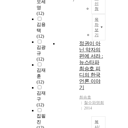
7
오세
신
영
청
(12)
목
김용
차
보
택
기
(12)
정권이 아
김광
닌 약자의
규
편에 서라 :
(12)
뉴스타파
최승호 피
김재
디의 한국
훈
언론 이야
(12)
기
김재
최승호
구
철수와영희
(12)
2014
집필
진
복
사/
(12)