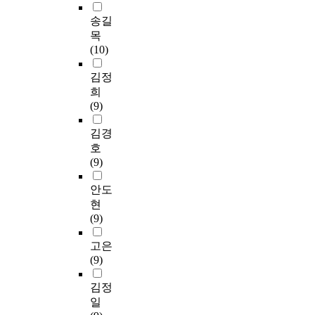
송길
목
(10)
김정
희
(9)
김경
호
(9)
안도
현
(9)
고은
(9)
김정
일