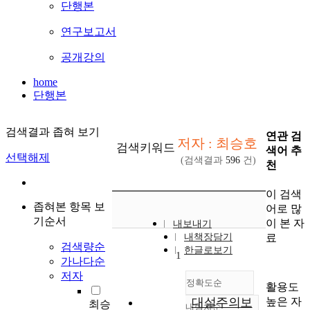
단행본
연구보고서
공개강의
home
단행본
검색결과 좁혀 보기
연관 검
저자 : 최승호
검색키워드
색어 추
선택해제
(검색결과
596
건)
천
이 검색
좁혀본 항목 보
어로 많
기순서
이 본 자
내보내기
료
내책장담기
검색량순
한글로보기
1
가나다순
저자
정확도순
활용도
높은 자
대설주의보
최승
내림차순