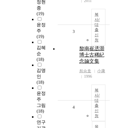
2011
정현
종
(19)
복
사/
윤정
대
출
주
3
신
(19)
청
김혜
黎南崔丞灝
순
博士古稀紀
(18)
念論文集
김명
최승호
小康
인
1996
(18)
복
윤정
사/
주
대
그림
출
4
(18)
신
청
연구
목