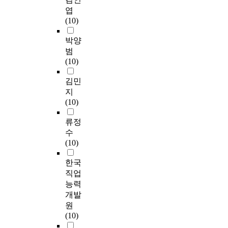
엽
(10)
박양
범
(10)
김민
지
(10)
류정
수
(10)
한국
직업
능력
개발
원
(10)