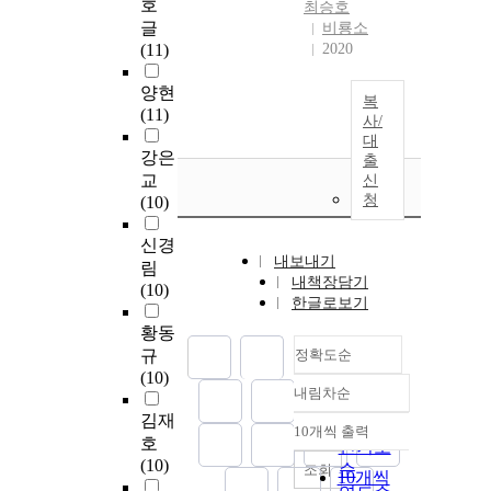
호
최승호
글
비룡소
(11)
2020
양현
복
(11)
사/
대
강은
출
교
신
청
(10)
신경
내보내기
림
내책장담기
(10)
한글로보기
황동
규
정확도순
(10)
내림차순
정확도
김재
순
10개씩 출력
내림차순
호
인기도
(10)
순
조회
10개씩