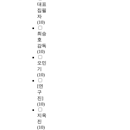
대표
집필
자
(10)
최승
호
감독
(10)
오민
기
(10)
[연
구
진]
(10)
지옥
진
(10)