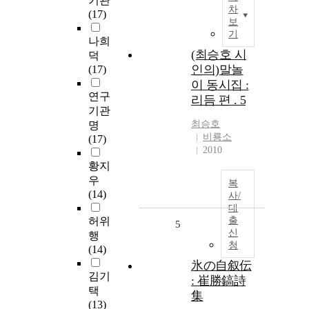
기관
차
(17)
보
기
나희
(최승호 시
덕
인의)말놀
(17)
이 동시집 :
연구
리듬 편 . 5
기관
최승호
명
비룡소
(17)
2010
황지
우
복
(14)
사/
대
허위
출
5
신
행
청
(14)
氷の自叙伝
김기
: 崔勝鎬詩
택
集
(13)