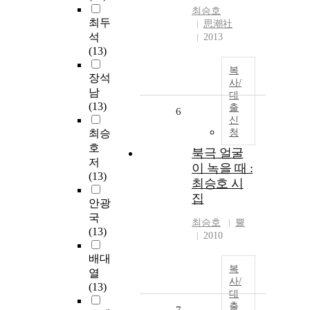
최승호
최두
思潮社
석
2013
(13)
복
장석
사/
남
대
(13)
출
6
신
최승
청
호
북극 얼굴
저
이 녹을 때 :
(13)
최승호 시
집
안광
국
최승호
뿔
(13)
2010
배대
복
열
사/
(13)
대
출