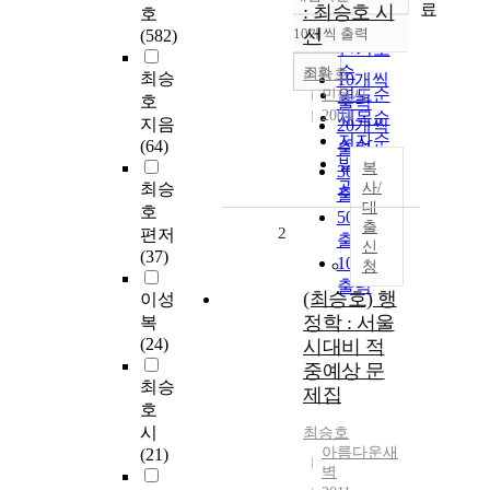
정확도
료
: 최승호 시
호
순
10개씩 출력
선
(582)
내림차순
인기도
순
조회
최승호
최승
10개씩
연도순
민음사
호
출력
2004
제목순
지음
20개씩
저자순
(64)
출력
발행기
복
30개씩
관순
최승
사/
출력
대
호
50개씩
출
2
편저
출력
신
(37)
100개씩
청
출력
(최승호) 행
이성
정학 : 서울
복
(24)
시대비 적
중예상 문
최승
제집
호
시
최승호
아름다운새
(21)
벽