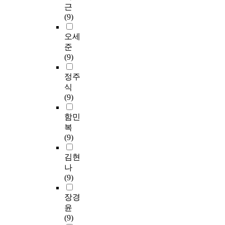
근
(9)
오세
준
(9)
정주
식
(9)
함민
복
(9)
김현
나
(9)
장경
윤
(9)