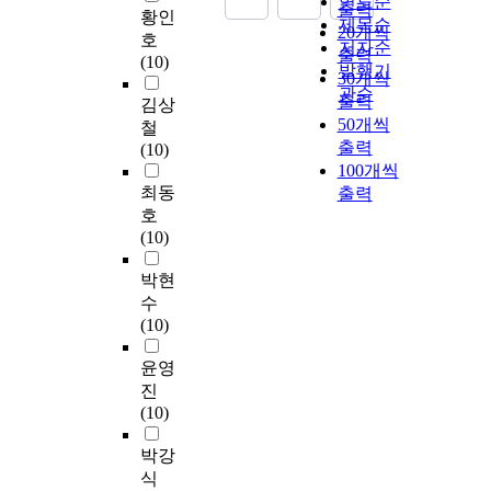
연도순
출력
황인
제목순
20개씩
호
저자순
출력
(10)
발행기
30개씩
관순
출력
김상
50개씩
철
출력
(10)
100개씩
최동
출력
호
(10)
박현
수
(10)
윤영
진
(10)
박강
식