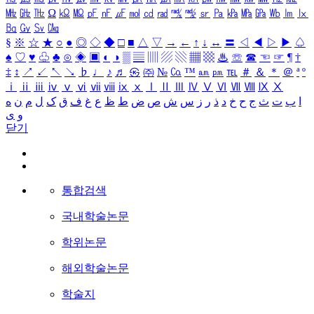
㎒
㎓
㎔
Ω
㏀
㏁
㎊
㎋
㎌
㏖
㏅
㎭
㎮
㎯
㏛
㎩
㎪
㎫
㎬
㏝
㏐
㏓
㏃
㏉
㏜
㏆
§
※
☆
★
○
●
◎
◇
◆
□
■
△
▽
→
←
↑
↓
↔
〓
◁
◀
▷
▶
♤
♠
♡
♥
♧
♣
⊙
◈
▣
◐
◑
▒
▤
▥
▨
▧
▦
▩
♨
☏
☎
☜
☞
¶
†
‡
↕
↗
↙
↖
↘
♭
♩
♪
♬
㉿
㈜
№
㏇
™
㏂
㏘
℡
＃
＆
＊
＠
ª
º
ⅰ
ⅱ
ⅲ
ⅳ
ⅴ
ⅵ
ⅶ
ⅷ
ⅸ
ⅹ
Ⅰ
Ⅱ
Ⅲ
Ⅳ
Ⅴ
Ⅵ
Ⅶ
Ⅷ
Ⅸ
Ⅹ
ا
ب
ت
ث
ج
ح
خ
د
ذ
ر
ز
س
ش
ص
ض
ط
ظ
ع
غ
ف
ق
ک
ل
م
ن
ه
و
ی
닫기
통합검색
국내학술논문
학위논문
해외학술논문
학술지