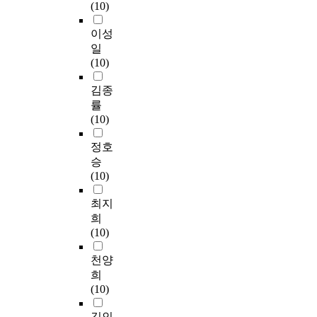
(10)
이성
일
(10)
김종
률
(10)
정호
승
(10)
최지
희
(10)
천양
희
(10)
김인