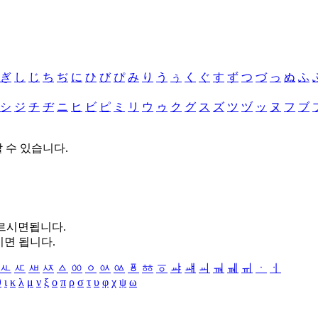
ぎ
し
じ
ち
ぢ
に
ひ
び
ぴ
み
り
う
ぅ
く
ぐ
す
ず
つ
づ
っ
ぬ
ふ
シ
ジ
チ
ヂ
ニ
ヒ
ビ
ピ
ミ
リ
ウ
ゥ
ク
グ
ス
ズ
ツ
ヅ
ッ
ヌ
フ
ブ
할 수 있습니다.
누르시면됩니다.
시면 됩니다.
ㅻ
ㅼ
ㅽ
ㅾ
ㅿ
ㆀ
ㆁ
ㆂ
ㆃ
ㆄ
ㆅ
ㆆ
ㆇ
ㆈ
ㆉ
ㆊ
ㆋ
ㆌ
ㆍ
ㆎ
θ
ι
κ
λ
μ
ν
ξ
ο
π
ρ
σ
τ
υ
φ
χ
ψ
ω