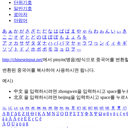
단위기호
일반기호
로마자
아랍어
あ
ぁ
か
が
さ
ざ
た
だ
な
は
ば
ぱ
ま
や
ゃ
ら
わ
ゎ
ん
い
ぃ
き
こ
ご
そ
ぞ
と
ど
の
ほ
ぼ
ぽ
も
よ
ょ
ろ
を
ア
ァ
カ
サ
ザ
タ
ダ
ナ
ハ
バ
パ
マ
ヤ
ャ
ラ
ワ
ヮ
ン
イ
ィ
キ
ギ
ソ
ゾ
ト
ド
ノ
ホ
ボ
ポ
モ
ヨ
ョ
ロ
ヲ
―
http://chineseinput.net/
에서 pinyin(병음)방식으로 중국어를 변환
변환된 중국어를 복사하여 사용하시면 됩니다.
예시)
中文 을 입력하시려면
zhongwen
을 입력하시고 space를
北京 을 입력하시려면
beijing
을 입력하시고 space를 누르
ㅥ
ㅦ
ㅧ
ㅨ
ㅩ
ㅪ
ㅫ
ㅬ
ㅭ
ㅮ
ㅯ
ㅰ
ㅱ
ㅲ
ㅳ
ㅴ
ㅵ
ㅶ
ㅷ
ㅸ
ㅹ
ㅺ
Α
Β
Γ
Δ
Ε
Ζ
Η
Θ
Ι
Κ
Λ
Μ
Ν
Ξ
Ο
Π
Ρ
Σ
Τ
Υ
Φ
Χ
Ψ
Ω
α
β
γ
δ
ε
ζ
η
á
à
Á
À
é
è
É
È
ç
Ç
ê
Ä
Ö
Ü
ä
ö
ü
ß