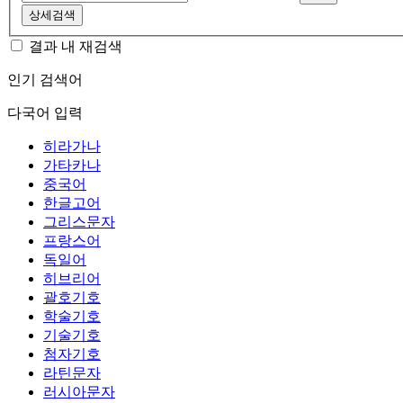
상세검색
결과 내 재검색
인기 검색어
다국어 입력
히라가나
가타카나
중국어
한글고어
그리스문자
프랑스어
독일어
히브리어
괄호기호
학술기호
기술기호
첨자기호
라틴문자
러시아문자