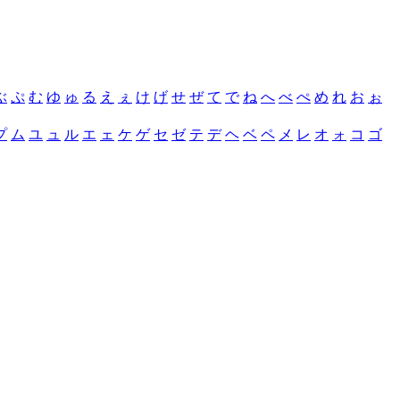
ぶ
ぷ
む
ゆ
ゅ
る
え
ぇ
け
げ
せ
ぜ
て
で
ね
へ
べ
ぺ
め
れ
お
ぉ
プ
ム
ユ
ュ
ル
エ
ェ
ケ
ゲ
セ
ゼ
テ
デ
ヘ
ベ
ペ
メ
レ
オ
ォ
コ
ゴ