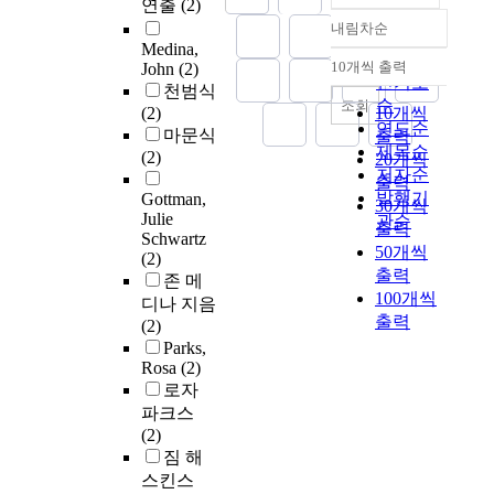
연출
(2)
내림차순
정확도
Medina,
순
10개씩 출력
John
(2)
내림차순
인기도
천범식
순
조회
(2)
10개씩
연도순
마문식
출력
제목순
(2)
20개씩
저자순
출력
발행기
Gottman,
30개씩
Julie
관순
출력
Schwartz
50개씩
(2)
출력
존 메
100개씩
디나 지음
출력
(2)
Parks,
Rosa
(2)
로자
파크스
(2)
짐 해
스킨스