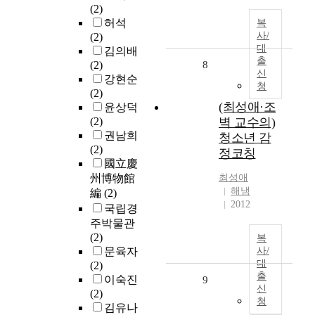
(2)
허석
복
사/
(2)
대
김의배
출
(2)
8
신
강현순
청
(2)
(최성애·조
윤상덕
(2)
벽 교수의)
권남희
청소년 감
(2)
정코칭
國立慶
州博物館
최성애
해냄
編
(2)
2012
국립경
주박물관
(2)
복
문육자
사/
대
(2)
출
이숙진
9
신
(2)
청
김유나