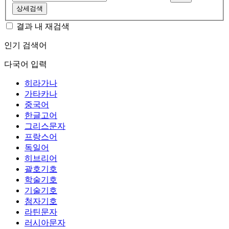
상세검색
결과 내 재검색
인기 검색어
다국어 입력
히라가나
가타카나
중국어
한글고어
그리스문자
프랑스어
독일어
히브리어
괄호기호
학술기호
기술기호
첨자기호
라틴문자
러시아문자