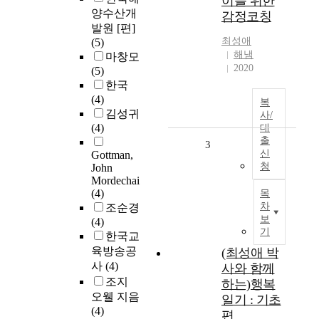
이를 위한
양수산개
감정코칭
발원 [편]
최성애
(5)
해냄
마창모
2020
(5)
한국
(4)
복
김성귀
사/
(4)
대
출
3
신
Gottman,
청
John
Mordechai
(4)
목
차
조순경
보
(4)
기
한국교
육방송공
(최성애 박
사
(4)
사와 함께
조지
하는)행복
오웰 지음
일기 : 기초
(4)
편