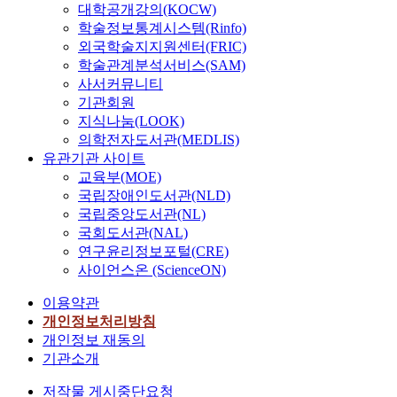
대학공개강의(KOCW)
학술정보통계시스템(Rinfo)
외국학술지지원센터(FRIC)
학술관계분석서비스(SAM)
사서커뮤니티
기관회원
지식나눔(LOOK)
의학전자도서관(MEDLIS)
유관기관 사이트
교육부(MOE)
국립장애인도서관(NLD)
국립중앙도서관(NL)
국회도서관(NAL)
연구윤리정보포털(CRE)
사이언스온 (ScienceON)
이용약관
개인정보처리방침
개인정보 재동의
기관소개
저작물 게시중단요청