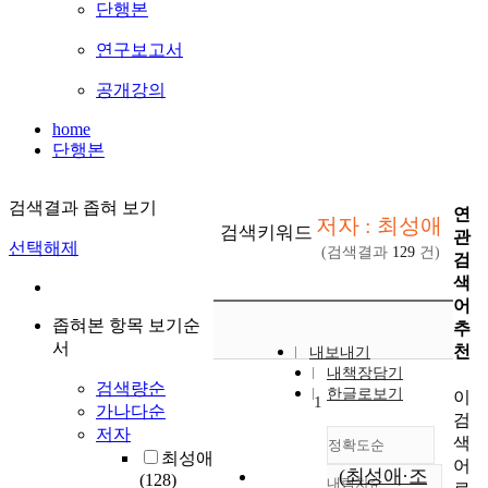
단행본
연구보고서
공개강의
home
단행본
검색결과 좁혀 보기
연
저자 : 최성애
검색키워드
관
선택해제
(검색결과
129
건)
검
색
어
좁혀본 항목 보기순
추
서
천
내보내기
내책장담기
검색량순
한글로보기
이
1
가나다순
검
저자
색
정확도순
최성애
어
(최성애·조
(128)
내림차순