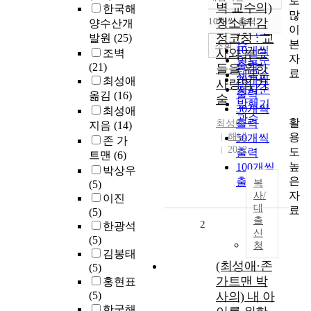
로
정확도
벽 교수의)
한국해
많
순
10개씩 출력
청소년 감
양수산개
내림차순
이
인기도
정코칭 : 교
발원
(25)
본
순
조회
10개씩
사와 부모
조벽
자
연도순
출력
(21)
들을 위한
료
제목순
20개씩
최성애
사랑의 기
저자순
출력
옮김
(16)
술
발행기
30개씩
최성애
관순
활
출력
최성애
지음
(14)
용
해냄
50개씩
존 가
2012
도
출력
트맨
(6)
높
100개씩
박상우
은
출력
복
(5)
자
사/
이진
대
료
(5)
출
2
한광석
신
(5)
청
김봉태
(최성애·존
(5)
가트맨 박
홍현표
(5)
사의) 내 아
한국해