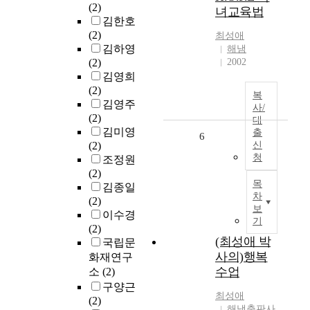
(2)
녀교육법
김한호
(2)
최성애
김하영
해냄
(2)
2002
김영희
(2)
복
김영주
사/
(2)
대
김미영
출
6
(2)
신
청
조정원
(2)
목
김종일
차
(2)
보
이수경
기
(2)
(최성애 박
국립문
사의)행복
화재연구
수업
소
(2)
구양근
최성애
(2)
해냄출판사