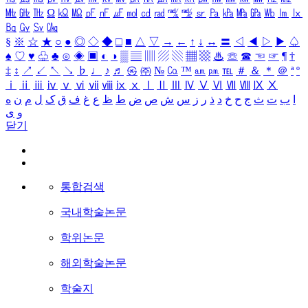
㎒
㎓
㎔
Ω
㏀
㏁
㎊
㎋
㎌
㏖
㏅
㎭
㎮
㎯
㏛
㎩
㎪
㎫
㎬
㏝
㏐
㏓
㏃
㏉
㏜
㏆
§
※
☆
★
○
●
◎
◇
◆
□
■
△
▽
→
←
↑
↓
↔
〓
◁
◀
▷
▶
♤
♠
♡
♥
♧
♣
⊙
◈
▣
◐
◑
▒
▤
▥
▨
▧
▦
▩
♨
☏
☎
☜
☞
¶
†
‡
↕
↗
↙
↖
↘
♭
♩
♪
♬
㉿
㈜
№
㏇
™
㏂
㏘
℡
＃
＆
＊
＠
ª
º
ⅰ
ⅱ
ⅲ
ⅳ
ⅴ
ⅵ
ⅶ
ⅷ
ⅸ
ⅹ
Ⅰ
Ⅱ
Ⅲ
Ⅳ
Ⅴ
Ⅵ
Ⅶ
Ⅷ
Ⅸ
Ⅹ
ا
ب
ت
ث
ج
ح
خ
د
ذ
ر
ز
س
ش
ص
ض
ط
ظ
ع
غ
ف
ق
ک
ل
م
ن
ه
و
ی
닫기
통합검색
국내학술논문
학위논문
해외학술논문
학술지