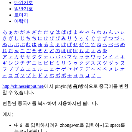
단위기호
일반기호
로마자
아랍어
あ
ぁ
か
が
さ
ざ
た
だ
な
は
ば
ぱ
ま
や
ゃ
ら
わ
ゎ
ん
い
ぃ
き
ぎ
し
じ
ち
ぢ
に
ひ
び
ぴ
み
り
う
ぅ
く
ぐ
す
ず
つ
づ
っ
ぬ
ふ
ぶ
ぷ
む
ゆ
ゅ
る
え
ぇ
け
げ
せ
ぜ
て
で
ね
へ
べ
ぺ
め
れ
お
ぉ
こ
ご
そ
ぞ
と
ど
の
ほ
ぼ
ぽ
も
よ
ょ
ろ
を
ア
ァ
カ
サ
ザ
タ
ダ
ナ
ハ
バ
パ
マ
ヤ
ャ
ラ
ワ
ヮ
ン
イ
ィ
キ
ギ
シ
ジ
チ
ヂ
ニ
ヒ
ビ
ピ
ミ
リ
ウ
ゥ
ク
グ
ス
ズ
ツ
ヅ
ッ
ヌ
フ
ブ
プ
ム
ユ
ュ
ル
エ
ェ
ケ
ゲ
セ
ゼ
テ
デ
ヘ
ベ
ペ
メ
レ
オ
ォ
コ
ゴ
ソ
ゾ
ト
ド
ノ
ホ
ボ
ポ
モ
ヨ
ョ
ロ
ヲ
―
http://chineseinput.net/
에서 pinyin(병음)방식으로 중국어를 변환
할 수 있습니다.
변환된 중국어를 복사하여 사용하시면 됩니다.
예시)
中文 을 입력하시려면
zhongwen
을 입력하시고 space를
누르시면됩니다.