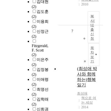
김대현
2010
(2)
김도훈
(2)
복
사/
이용희
대
(2)
출
7
신정근
신
(2)
청
Fitzgerald,
목
F. Scott
차
(2)
보
이은주
기
(2)
(최성애 박
김정봉
사와 함께
(2)
하는)행복
이애령
(2)
일기
최명선
최성애
(2)
책으로 여
김학래
는 세상
(2)
2014
신희권