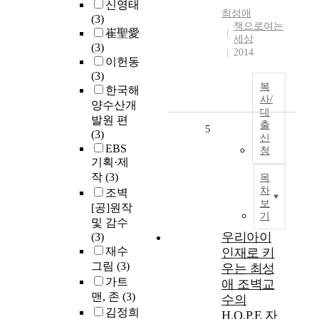
신영태
최성애
(3)
책으로여는
崔聖愛
세상
(3)
2014
이헌동
(3)
복
한국해
사/
양수산개
대
발원 편
출
5
(3)
신
EBS
청
기획·제
작
(3)
목
차
조벽
보
[공]원작
기
및 감수
우리아이
(3)
재수
인재로 키
그림
(3)
우는 최성
가트
애 조벽교
맨, 존
(3)
수의
김정희
H.O.P.E 자