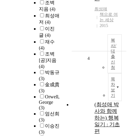
조벽
지음
(4)
최성애
책으로 여
최성애
는 세상
저
(4)
2015
이진
글
(4)
복
재수
사/
(4)
대
조벽
출
4
[공]지음
신
(4)
청
박동규
(3)
목
金成貴
차
보
(3)
기
Orwell,
George
(최성애 박
(3)
사와 함께
엄선희
하는) 행복
(3)
일기 : 기초
이승진
편
(3)