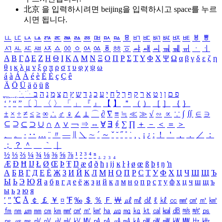
北京 을 입력하시려면
beijing
을 입력하시고 space를 누르
시면 됩니다.
ㅥ
ㅦ
ㅧ
ㅨ
ㅩ
ㅪ
ㅫ
ㅬ
ㅭ
ㅮ
ㅯ
ㅰ
ㅱ
ㅲ
ㅳ
ㅴ
ㅵ
ㅶ
ㅷ
ㅸ
ㅹ
ㅺ
ㅻ
ㅼ
ㅽ
ㅾ
ㅿ
ㆀ
ㆁ
ㆂ
ㆃ
ㆄ
ㆅ
ㆆ
ㆇ
ㆈ
ㆉ
ㆊ
ㆋ
ㆌ
ㆍ
ㆎ
Α
Β
Γ
Δ
Ε
Ζ
Η
Θ
Ι
Κ
Λ
Μ
Ν
Ξ
Ο
Π
Ρ
Σ
Τ
Υ
Φ
Χ
Ψ
Ω
α
β
γ
δ
ε
ζ
η
θ
ι
κ
λ
μ
ν
ξ
ο
π
ρ
σ
τ
υ
φ
χ
ψ
ω
á
à
Á
À
é
è
É
È
ç
Ç
ê
Ä
Ö
Ü
ä
ö
ü
ß
ְ
ֳ
ֲ
ֱ
ָ
ַ
ֵ
ֶ
ִ
ֹ
ּ
ֻ
ׂ
ׁ
ּ
ב
ה
נ
מ
צ
ת
ץ
ש
ד
ג
כ
ע
י
ח
ל
ך
ף
ק
ר
א
ט
ו
ן
ם
פ
‘
’
“
”
〔
〕
〈
〉
「
」
『
』
【
】
＂
（
）
［
］
｛
｝
±
×
÷
≠
≤
≥
∞
∴
♂
♀
∠
⊥
⌒
∂
∇
≡
≒
≪
≫
√
∽
∝
∵
∫
∬
∈
∋
⊆
⊇
⊂
⊃
∪
∩
∧
∨
￢
⇒
⇔
∀
∃
∮
∑
∏
＋
－
＜
＝
＞
、
。
·
‥
…
¨
〃
―
∥
＼
∼
´
～
ˇ
˘
˝
˚
˙
¸
˛
¡
¿
ː
！
＇
，
．
／
：
；
？
＾
＿
｀
｜
½
⅓
⅔
¼
¾
⅛
⅜
⅝
⅞
¹
²
³
⁴
ⁿ
₁
₂
₃
₄
Æ
Ð
Ħ
Ĳ
Ł
Ø
Œ
Þ
Ŧ
Ŋ
æ
đ
ð
ħ
ı
ĳ
ĸ
ŀ
ł
ø
œ
ß
þ
ŧ
ŋ
ŉ
А
Б
В
Г
Д
Е
Ё
Ж
З
И
Й
К
Л
М
Н
О
П
Р
С
Т
У
Ф
Х
Ц
Ч
Ш
Щ
Ъ
Ы
Ь
Э
Ю
Я
а
б
в
г
д
е
ё
ж
з
и
й
к
л
м
н
о
п
р
с
т
у
ф
х
ц
ч
ш
щ
ъ
ы
ь
э
ю
я
′
″
℃
Å
￠
￡
￥
¤
℉
‰
＄
％
Ｆ
￦
㎕
㎖
㎗
ℓ
㎘
㏄
㎣
㎤
㎥
㎦
㎙
㎚
㎛
㎜
㎝
㎞
㎟
㎠
㎡
㎢
㏊
㎍
㎎
㎏
㏏
㎈
㎉
㏈
㎧
㎨
㎰
㎱
㎲
㎳
㎴
㎵
㎶
㎷
㎸
㎹
㎀
㎁
㎂
㎃
㎄
㎺
㎻
㎽
㎾
㎿
㎐
㎑