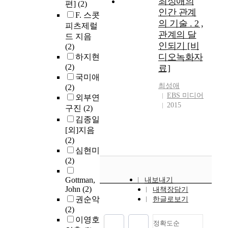
최성애의
편]
(2)
인간 관계
F. 스콧
의 기술 . 2 ,
피츠제럴
관계의 달
드 지음
인되기 [비
(2)
디오녹화자
하지현
(2)
료]
국미애
최성애
(2)
EBS 미디어
외부연
2015
구진
(2)
김종일
[외]지음
(2)
심현미
(2)
Gottman,
내보내기
John
(2)
내책장담기
권순악
한글로보기
(2)
이영호
정확도순