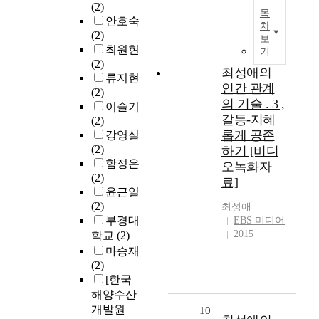
(2)
목
안호숙
차
(2)
보
최원현
기
(2)
최성애의
류지현
인간 관계
(2)
의 기술 . 3 ,
이슬기
갈등-지혜
(2)
롭게 공존
강영실
(2)
하기 [비디
함정은
오녹화자
(2)
료]
윤근일
(2)
최성애
부경대
EBS 미디어
2015
학교
(2)
마승재
(2)
[한국
해양수산
개발원
10