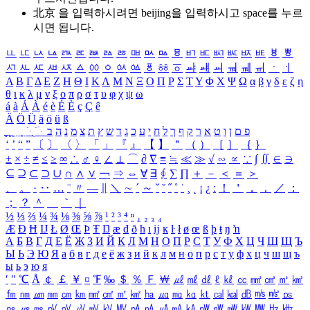
北京 을 입력하시려면
beijing
을 입력하시고 space를 누르
시면 됩니다.
ㅥ
ㅦ
ㅧ
ㅨ
ㅩ
ㅪ
ㅫ
ㅬ
ㅭ
ㅮ
ㅯ
ㅰ
ㅱ
ㅲ
ㅳ
ㅴ
ㅵ
ㅶ
ㅷ
ㅸ
ㅹ
ㅺ
ㅻ
ㅼ
ㅽ
ㅾ
ㅿ
ㆀ
ㆁ
ㆂ
ㆃ
ㆄ
ㆅ
ㆆ
ㆇ
ㆈ
ㆉ
ㆊ
ㆋ
ㆌ
ㆍ
ㆎ
Α
Β
Γ
Δ
Ε
Ζ
Η
Θ
Ι
Κ
Λ
Μ
Ν
Ξ
Ο
Π
Ρ
Σ
Τ
Υ
Φ
Χ
Ψ
Ω
α
β
γ
δ
ε
ζ
η
θ
ι
κ
λ
μ
ν
ξ
ο
π
ρ
σ
τ
υ
φ
χ
ψ
ω
á
à
Á
À
é
è
É
È
ç
Ç
ê
Ä
Ö
Ü
ä
ö
ü
ß
ְ
ֳ
ֲ
ֱ
ָ
ַ
ֵ
ֶ
ִ
ֹ
ּ
ֻ
ׂ
ׁ
ּ
ב
ה
נ
מ
צ
ת
ץ
ש
ד
ג
כ
ע
י
ח
ל
ך
ף
ק
ר
א
ט
ו
ן
ם
פ
‘
’
“
”
〔
〕
〈
〉
「
」
『
』
【
】
＂
（
）
［
］
｛
｝
±
×
÷
≠
≤
≥
∞
∴
♂
♀
∠
⊥
⌒
∂
∇
≡
≒
≪
≫
√
∽
∝
∵
∫
∬
∈
∋
⊆
⊇
⊂
⊃
∪
∩
∧
∨
￢
⇒
⇔
∀
∃
∮
∑
∏
＋
－
＜
＝
＞
、
。
·
‥
…
¨
〃
―
∥
＼
∼
´
～
ˇ
˘
˝
˚
˙
¸
˛
¡
¿
ː
！
＇
，
．
／
：
；
？
＾
＿
｀
｜
½
⅓
⅔
¼
¾
⅛
⅜
⅝
⅞
¹
²
³
⁴
ⁿ
₁
₂
₃
₄
Æ
Ð
Ħ
Ĳ
Ł
Ø
Œ
Þ
Ŧ
Ŋ
æ
đ
ð
ħ
ı
ĳ
ĸ
ŀ
ł
ø
œ
ß
þ
ŧ
ŋ
ŉ
А
Б
В
Г
Д
Е
Ё
Ж
З
И
Й
К
Л
М
Н
О
П
Р
С
Т
У
Ф
Х
Ц
Ч
Ш
Щ
Ъ
Ы
Ь
Э
Ю
Я
а
б
в
г
д
е
ё
ж
з
и
й
к
л
м
н
о
п
р
с
т
у
ф
х
ц
ч
ш
щ
ъ
ы
ь
э
ю
я
′
″
℃
Å
￠
￡
￥
¤
℉
‰
＄
％
Ｆ
￦
㎕
㎖
㎗
ℓ
㎘
㏄
㎣
㎤
㎥
㎦
㎙
㎚
㎛
㎜
㎝
㎞
㎟
㎠
㎡
㎢
㏊
㎍
㎎
㎏
㏏
㎈
㎉
㏈
㎧
㎨
㎰
㎱
㎲
㎳
㎴
㎵
㎶
㎷
㎸
㎹
㎀
㎁
㎂
㎃
㎄
㎺
㎻
㎽
㎾
㎿
㎐
㎑