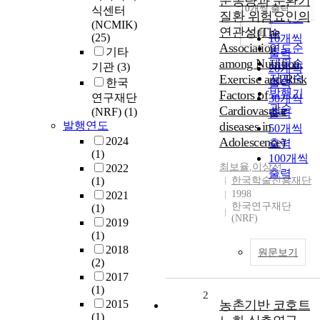
운동량과 순환기
순
10개씩 출력
식센터
내림차순
질환 위험요인의
인기도
(NCMIK)
연관성(The
순
조회
(25)
10개씩
Association
연도순
기타
출력
among Nutrition,
제목순
기관
(3)
20개씩
Exercise and Risk
저자순
한국
출력
발행기
Factors of
연구재단
30개씩
관순
Cardiovasular
(NRF)
(1)
출력
발행연도
diseases in
50개씩
2024
Adolescence)
출력
(1)
100개씩
최보율
,
이상선
2022
출력
(1)
한국학술진흥재단
1998
2021
한국연구재단
(1)
(NRF)
2019
(1)
2018
원문보기
(2)
2017
(1)
2
2015
농촌기반 코호트
(1)