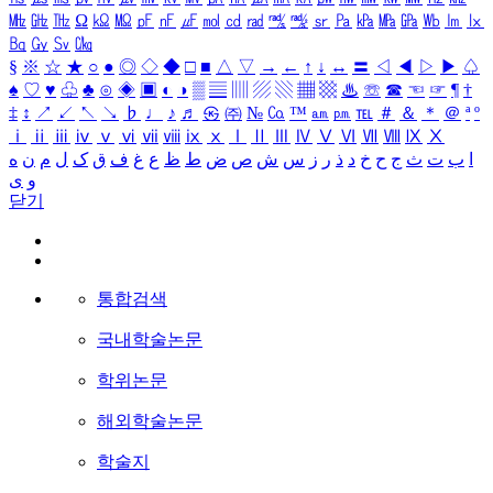
㎒
㎓
㎔
Ω
㏀
㏁
㎊
㎋
㎌
㏖
㏅
㎭
㎮
㎯
㏛
㎩
㎪
㎫
㎬
㏝
㏐
㏓
㏃
㏉
㏜
㏆
§
※
☆
★
○
●
◎
◇
◆
□
■
△
▽
→
←
↑
↓
↔
〓
◁
◀
▷
▶
♤
♠
♡
♥
♧
♣
⊙
◈
▣
◐
◑
▒
▤
▥
▨
▧
▦
▩
♨
☏
☎
☜
☞
¶
†
‡
↕
↗
↙
↖
↘
♭
♩
♪
♬
㉿
㈜
№
㏇
™
㏂
㏘
℡
＃
＆
＊
＠
ª
º
ⅰ
ⅱ
ⅲ
ⅳ
ⅴ
ⅵ
ⅶ
ⅷ
ⅸ
ⅹ
Ⅰ
Ⅱ
Ⅲ
Ⅳ
Ⅴ
Ⅵ
Ⅶ
Ⅷ
Ⅸ
Ⅹ
ا
ب
ت
ث
ج
ح
خ
د
ذ
ر
ز
س
ش
ص
ض
ط
ظ
ع
غ
ف
ق
ک
ل
م
ن
ه
و
ی
닫기
통합검색
국내학술논문
학위논문
해외학술논문
학술지