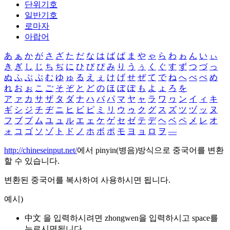
단위기호
일반기호
로마자
아랍어
あ
ぁ
か
が
さ
ざ
た
だ
な
は
ば
ぱ
ま
や
ゃ
ら
わ
ゎ
ん
い
ぃ
き
ぎ
し
じ
ち
ぢ
に
ひ
び
ぴ
み
り
う
ぅ
く
ぐ
す
ず
つ
づ
っ
ぬ
ふ
ぶ
ぷ
む
ゆ
ゅ
る
え
ぇ
け
げ
せ
ぜ
て
で
ね
へ
べ
ぺ
め
れ
お
ぉ
こ
ご
そ
ぞ
と
ど
の
ほ
ぼ
ぽ
も
よ
ょ
ろ
を
ア
ァ
カ
サ
ザ
タ
ダ
ナ
ハ
バ
パ
マ
ヤ
ャ
ラ
ワ
ヮ
ン
イ
ィ
キ
ギ
シ
ジ
チ
ヂ
ニ
ヒ
ビ
ピ
ミ
リ
ウ
ゥ
ク
グ
ス
ズ
ツ
ヅ
ッ
ヌ
フ
ブ
プ
ム
ユ
ュ
ル
エ
ェ
ケ
ゲ
セ
ゼ
テ
デ
ヘ
ベ
ペ
メ
レ
オ
ォ
コ
ゴ
ソ
ゾ
ト
ド
ノ
ホ
ボ
ポ
モ
ヨ
ョ
ロ
ヲ
―
http://chineseinput.net/
에서 pinyin(병음)방식으로 중국어를 변환
할 수 있습니다.
변환된 중국어를 복사하여 사용하시면 됩니다.
예시)
中文 을 입력하시려면
zhongwen
을 입력하시고 space를
누르시면됩니다.