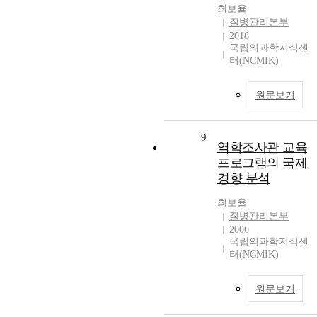
최보율
질병관리본부
2018
국립의과학지식센
터(NCMIK)
원문보기
9
역학조사관 교육
프로그램의 국제
경향 분석
최보율
질병관리본부
2006
국립의과학지식센
터(NCMIK)
원문보기