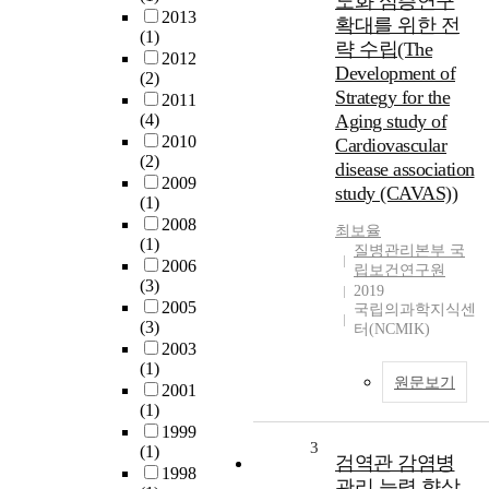
노화 심층연구
2013
확대를 위한 전
(1)
략 수립(The
2012
Development of
(2)
Strategy for the
2011
(4)
Aging study of
2010
Cardiovascular
(2)
disease association
2009
study (CAVAS))
(1)
2008
최보율
(1)
질병관리본부 국
2006
립보건연구원
(3)
2019
2005
국립의과학지식센
(3)
터(NCMIK)
2003
(1)
원문보기
2001
(1)
1999
3
(1)
검역관 감염병
1998
관리 능력 향상