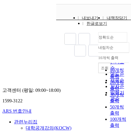
내보내기
내책장담기
한글로보기
정확도순
내림차순
정확도
순
10개씩 출력
내림차순
인기도
순
조회
10개씩
연도순
출력
제목순
20개씩
저자순
출력
고객센터 (평일: 09:00~18:00)
발행기
30개씩
관순
1599-3122
출력
50개씩
ARS 번호안내
출력
100개씩
관련누리집
출력
대학공개강의(KOCW)