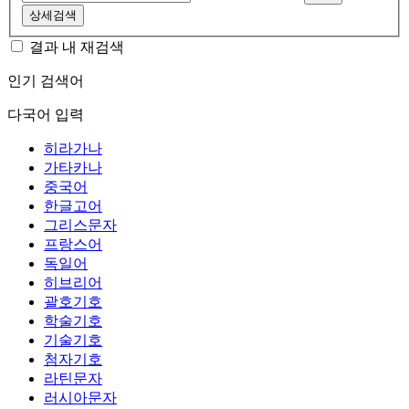
상세검색
결과 내 재검색
인기 검색어
다국어 입력
히라가나
가타카나
중국어
한글고어
그리스문자
프랑스어
독일어
히브리어
괄호기호
학술기호
기술기호
첨자기호
라틴문자
러시아문자