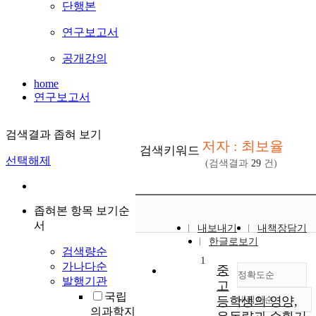
단행본
연구보고서
공개강의
home
연구보고서
검색결과 좁혀 보기
저자 : 최보율
검색키워드
선택해제
(검색결과
29
건)
좁혀본 항목 보기순
서
내보내기
내책장담기
한글로보기
검색량순
1
가나다순
중
정확도순
발행기관
고
국립
등학생의 영양,
내림차순
정확도
의과학지