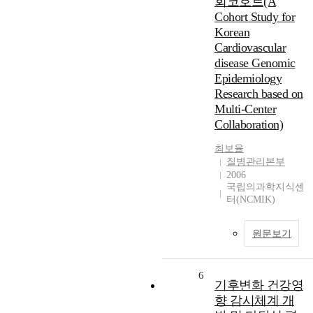
회코호트(A
Cohort Study for
Korean
Cardiovascular
disease Genomic
Epidemiology
Research based on
Multi-Center
Collaboration)
최보율
질병관리본부
2006
국립의과학지식센
터(NCMIK)
원문보기
6
기후변화 건강영
향 감시체계 개