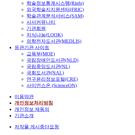
학술정보통계시스템(Rinfo)
외국학술지지원센터(FRIC)
학술관계분석서비스(SAM)
사서커뮤니티
기관회원
지식나눔(LOOK)
의학전자도서관(MEDLIS)
유관기관 사이트
교육부(MOE)
국립장애인도서관(NLD)
국립중앙도서관(NL)
국회도서관(NAL)
연구윤리정보포털(CRE)
사이언스온 (ScienceON)
이용약관
개인정보처리방침
개인정보 재동의
기관소개
저작물 게시중단요청