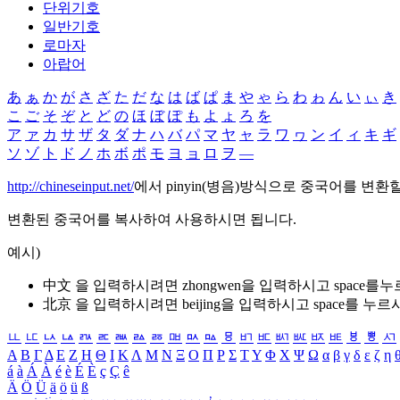
단위기호
일반기호
로마자
아랍어
あ
ぁ
か
が
さ
ざ
た
だ
な
は
ば
ぱ
ま
や
ゃ
ら
わ
ゎ
ん
い
ぃ
き
こ
ご
そ
ぞ
と
ど
の
ほ
ぼ
ぽ
も
よ
ょ
ろ
を
ア
ァ
カ
サ
ザ
タ
ダ
ナ
ハ
バ
パ
マ
ヤ
ャ
ラ
ワ
ヮ
ン
イ
ィ
キ
ギ
ソ
ゾ
ト
ド
ノ
ホ
ボ
ポ
モ
ヨ
ョ
ロ
ヲ
―
http://chineseinput.net/
에서 pinyin(병음)방식으로 중국어를 변환
변환된 중국어를 복사하여 사용하시면 됩니다.
예시)
中文 을 입력하시려면
zhongwen
을 입력하시고 space를
北京 을 입력하시려면
beijing
을 입력하시고 space를 누르
ㅥ
ㅦ
ㅧ
ㅨ
ㅩ
ㅪ
ㅫ
ㅬ
ㅭ
ㅮ
ㅯ
ㅰ
ㅱ
ㅲ
ㅳ
ㅴ
ㅵ
ㅶ
ㅷ
ㅸ
ㅹ
ㅺ
Α
Β
Γ
Δ
Ε
Ζ
Η
Θ
Ι
Κ
Λ
Μ
Ν
Ξ
Ο
Π
Ρ
Σ
Τ
Υ
Φ
Χ
Ψ
Ω
α
β
γ
δ
ε
ζ
η
á
à
Á
À
é
è
É
È
ç
Ç
ê
Ä
Ö
Ü
ä
ö
ü
ß