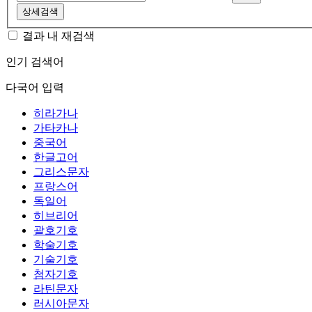
상세검색
결과 내 재검색
인기 검색어
다국어 입력
히라가나
가타카나
중국어
한글고어
그리스문자
프랑스어
독일어
히브리어
괄호기호
학술기호
기술기호
첨자기호
라틴문자
러시아문자