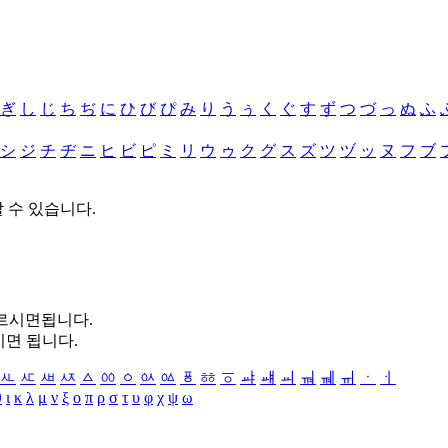
ぎ
し
じ
ち
ぢ
に
ひ
び
ぴ
み
り
う
ぅ
く
ぐ
す
ず
つ
づ
っ
ぬ
ふ
シ
ジ
チ
ヂ
ニ
ヒ
ビ
ピ
ミ
リ
ウ
ゥ
ク
グ
ス
ズ
ツ
ヅ
ッ
ヌ
フ
ブ
할 수 있습니다.
누르시면됩니다.
시면 됩니다.
ㅻ
ㅼ
ㅽ
ㅾ
ㅿ
ㆀ
ㆁ
ㆂ
ㆃ
ㆄ
ㆅ
ㆆ
ㆇ
ㆈ
ㆉ
ㆊ
ㆋ
ㆌ
ㆍ
ㆎ
θ
ι
κ
λ
μ
ν
ξ
ο
π
ρ
σ
τ
υ
φ
χ
ψ
ω