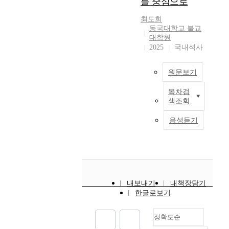
를 중심으로
교
였다. 이상의 결과에서
사
r
들
특
phenylephrine에 의해
나
o
F
최도희
색
나타나는 알파-1 수용
염
l
동국대학교 불교
G
프
체 탈감작 현상은 수용
색
대학원
e
F
로
체에 직접적으로 영향
체
2025
국내석사
s
F
그
을 미친다기보다는 수
안
a
a
램
용체 이후의 작용 단
정
t
m
원문보기
의
계, 특히 세포 내
성
v
i
운
calcium의 농도나 수
에
a
l
목차검
영
A
축기관에 대한
영
r
y
색조회
목
c
calcium의 반응성에
향
i
단
적
c
영향을 끼쳐 나타남을
을
o
음성듣기
백
과
o
시사한다 하겠다. We
미
u
질
편
r
evaluated alpha 1
치
s
들
제
d
adrenergic receptor
는
s
은
,
i
desensitization and
유
t
H
운
n
decreased contractility
전
e
e
영
g
in isolated rat aorta. 4
자
p
p
내보내기
내책장담기
실
t
hour exposure to 10^-5
를
s
a
한글로보기
태
o
M of
찾
i
r
,
v
phenylephrine(phenyl
는
n
i
정확도순
담
a
ephrine exposure)
과
h
n
당
r
decreased