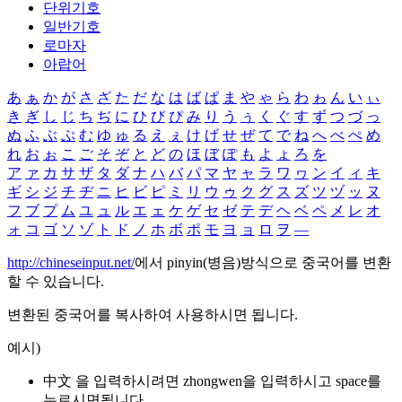
단위기호
일반기호
로마자
아랍어
あ
ぁ
か
が
さ
ざ
た
だ
な
は
ば
ぱ
ま
や
ゃ
ら
わ
ゎ
ん
い
ぃ
き
ぎ
し
じ
ち
ぢ
に
ひ
び
ぴ
み
り
う
ぅ
く
ぐ
す
ず
つ
づ
っ
ぬ
ふ
ぶ
ぷ
む
ゆ
ゅ
る
え
ぇ
け
げ
せ
ぜ
て
で
ね
へ
べ
ぺ
め
れ
お
ぉ
こ
ご
そ
ぞ
と
ど
の
ほ
ぼ
ぽ
も
よ
ょ
ろ
を
ア
ァ
カ
サ
ザ
タ
ダ
ナ
ハ
バ
パ
マ
ヤ
ャ
ラ
ワ
ヮ
ン
イ
ィ
キ
ギ
シ
ジ
チ
ヂ
ニ
ヒ
ビ
ピ
ミ
リ
ウ
ゥ
ク
グ
ス
ズ
ツ
ヅ
ッ
ヌ
フ
ブ
プ
ム
ユ
ュ
ル
エ
ェ
ケ
ゲ
セ
ゼ
テ
デ
ヘ
ベ
ペ
メ
レ
オ
ォ
コ
ゴ
ソ
ゾ
ト
ド
ノ
ホ
ボ
ポ
モ
ヨ
ョ
ロ
ヲ
―
http://chineseinput.net/
에서 pinyin(병음)방식으로 중국어를 변환
할 수 있습니다.
변환된 중국어를 복사하여 사용하시면 됩니다.
예시)
中文 을 입력하시려면
zhongwen
을 입력하시고 space를
누르시면됩니다.