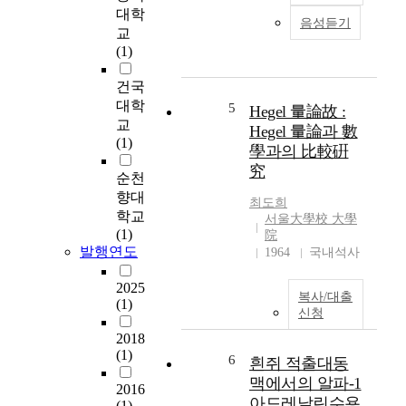
t
대학
D
a
h
음성듣기
1
교
n
F
(
(1)
u
a
Y
m
c
건국
P
b
t
L
대학
5
e
Hegel 量論故 :
o
0
교
r
r
Hegel 量論과 數
3
(1)
o
는
學과의 比較硏
3
f
2
究
C
순천
c
2
)
향대
o
개
최도희
은
학교
n
의
서울大學校 大學
S
(1)
s
院
F
c
발행연도
1964
국내석사
e
G
c
r
F
h
2025
v
F
복사/대출
(1)
a
e
a
신청
r
d
m
2018
o
p
i
(1)
m
6
흰쥐 적출대동
r
l
y
o
맥에서의 알파-1
y
2016
c
t
중
아드레날린수용
(1)