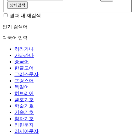
상세검색
결과 내 재검색
인기 검색어
다국어 입력
히라가나
가타카나
중국어
한글고어
그리스문자
프랑스어
독일어
히브리어
괄호기호
학술기호
기술기호
첨자기호
라틴문자
러시아문자