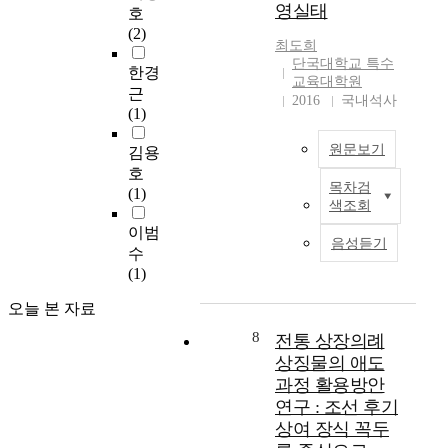
c
K
영실태
호
phenylephrine 처치전
S
a
D
(2)
에 비하여 감소되었다.
i
s
a
최도희
EDRF를 유리시키는
n
e
단국대학교 특수
의
한경
acetylcholine과
d
교육대학원
s
단
근
histamine에 의한 이완
u
2016
국내석사
,
백
(1)
반응은 phenylephrine
c
w
질
처치로서 변화를 볼 수
t
h
로
원문보기
김용
없었으나 sodium
i
i
h
호
nitroprusside에 의한
o
c
F
목차검
(1)
본
이완은 phenylephrine
n
h
G
색조회
연
처치에 의해 항진되었
a
p
F
이범
구
다. Phenylephrine의
s
l
음성듣기
1
수
는
탈감작 현상은
s
a
이
(1)
중
LNMMA와 methylene
a
y
라
·
blue 존재로서 영향을
y
m
고
오늘 본 자료
고
받지 아니하였다. KCl
를
u
명
등
에 의한 수축은
8
전통 상장의례
통
l
명
학
phenylephrine 처치로
해
상징물의 애도
t
되
교
억제되었으나 phorbol
D
과정 활용방안
i
었
특
ester에 의한 수축은
N
p
연구 : 조선 후기
다
수
phenylephrine 처치로
A
l
.
상여 장식 꼭두
학
서 영향을 받지 아니하
대
e
이