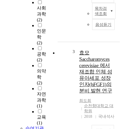
사회
목차검
A
과학
색조회
b
(2)
s
음성듣기
t
인문
r
학
a
(2)
c
t
3
효모
공학
M
Saccharomyces
(2)
a
cerevisiae 에서
i
의약
재조합 인체 섬
n
학
유아세포 성장
t
(2)
인자(hFGF1)의
e
분비 발현 연구
n
자연
a
과학
최도희
n
(1)
순천향대학교 대
c
학원
e
2018
국내석사
교육
o
(1)
f
수여기관