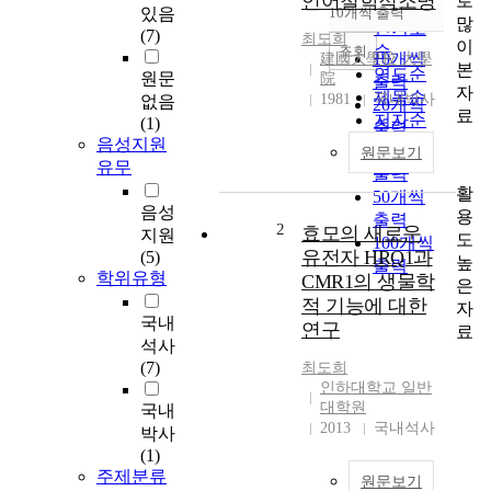
언어철학적조명
로
순
있음
10개씩 출력
내림차순
많
인기도
(7)
최도희
이
순
조회
10개씩
建國大學校 大學
본
연도순
원문
院
출력
자
제목순
1981
국내박사
없음
20개씩
료
저자순
(1)
출력
발행기
음성지원
30개씩
원문보기
관순
유무
출력
활
50개씩
음성
용
출력
2
효모의 새로운
지원
도
100개씩
유전자 HRQ1과
(5)
높
출력
학위유형
CMR1의 생물학
은
적 기능에 대한
자
국내
연구
료
석사
(7)
최도희
인하대학교 일반
대학원
국내
2013
국내석사
박사
(1)
주제분류
원문보기