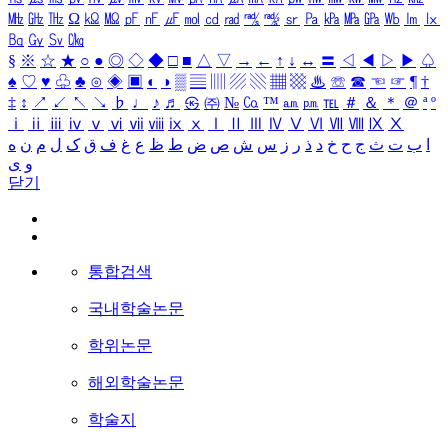
㎒
㎓
㎔
Ω
㏀
㏁
㎊
㎋
㎌
㏖
㏅
㎭
㎮
㎯
㏛
㎩
㎪
㎫
㎬
㏝
㏐
㏓
㏃
㏉
㏜
㏆
§
※
☆
★
○
●
◎
◇
◆
□
■
△
▽
→
←
↑
↓
↔
〓
◁
◀
▷
▶
♤
♠
♡
♥
♧
♣
⊙
◈
▣
◐
◑
▒
▤
▥
▨
▧
▦
▩
♨
☏
☎
☜
☞
¶
†
‡
↕
↗
↙
↖
↘
♭
♩
♪
♬
㉿
㈜
№
㏇
™
㏂
㏘
℡
＃
＆
＊
＠
ª
º
ⅰ
ⅱ
ⅲ
ⅳ
ⅴ
ⅵ
ⅶ
ⅷ
ⅸ
ⅹ
Ⅰ
Ⅱ
Ⅲ
Ⅳ
Ⅴ
Ⅵ
Ⅶ
Ⅷ
Ⅸ
Ⅹ
ا
ب
ت
ث
ج
ح
خ
د
ذ
ر
ز
س
ش
ص
ض
ط
ظ
ع
غ
ف
ق
ک
ل
م
ن
ه
و
ی
닫기
통합검색
국내학술논문
학위논문
해외학술논문
학술지