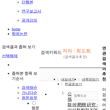
단행본
연구보고서
공개강의
home
학위논문
검색결과 좁혀 보기
연
저자 : 최도희
검색키워드
관
선택해제
(검색결과
8
건)
검
색
어
좁혀본 항목 보
추
기순서
천
내보내기
내책장담기
한글로보기
검색량순
이
가나다순
1
公
검
정확도순
원문유무
孫
색
龍의 思想 硏究 :
내림차순
어
정확도
원문