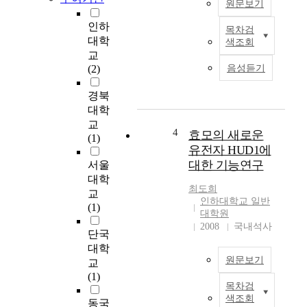
원문보기
g
e
인하
목차검
n
A
대학
색조회
o
c
교
m
i
(2)
음성듣기
e
d
i
i
경북
n
c
대학
t
F
교
e
i
4
효모의 새로운
(1)
g
b
유전자 HUD1에
r
r
대한 기능연구
서울
i
o
대학
t
b
최도희
교
y
l
인하대학교 일반
(1)
i
a
대학원
n
s
2008
국내석사
단국
v
t
대학
o
G
원문보기
교
l
r
(1)
v
o
목차검
H
e
w
색조회
동국
U
s