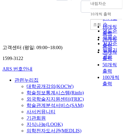
정
o
에
내림차순
교
i
정확도
phenylephrine(10^-10
에
m
특
사
o
to 10^-5 M)-induced
순
서
10개씩 출력
o
이
내림차순
의
u
contractility.
인기도
발
l
적
특
s
Phenylephrine
순
조회
견
o
10개씩
으
색
a
exposure had no effect
연도순
되
g
출력
로
프
r
on the relaxation by
제목순
었
o
결
20개씩
로
c
NO releasing agents,
다
저자순
u
합
출력
고객센터 (평일: 09:00~18:00)
그
h
such as
.
발행기
s
하
30개씩
램
a
acetylcholine(10^-9 to
본
관순
r
는
1599-3122
출력
에
e
l0^-5 M) and
연
e
성
50개씩
대
o
histamine(10^-8 to
구
c
ARS 번호안내
질
출력
한
l
10^-4 M), but
에
o
을
100개씩
운
o
enhanced
서
관련누리집
m
가
출력
영
g
nitroprusside(10^-10
는
대학공개강의(KOCW)
b
지
실
i
to 10^-6 M)-induced
t
학술정보통계시스템(Rinfo)
i
고
태
c
relaxation.
a
n
외국학술지지원센터(FRIC)
있
와
a
Phenylephrine-
n
a
학술관계분석서비스(SAM)
으
개
l
induced
d
t
며
사서커뮤니티
선
f
desensitization was not
e
i
특
기관회원
방
i
altered by the presence
m
o
히
지식나눔(LOOK)
안
n
of methylene blue and
a
n
h
의학전자도서관(MEDLIS)
을
d
N-monomethyl-L-
f
a