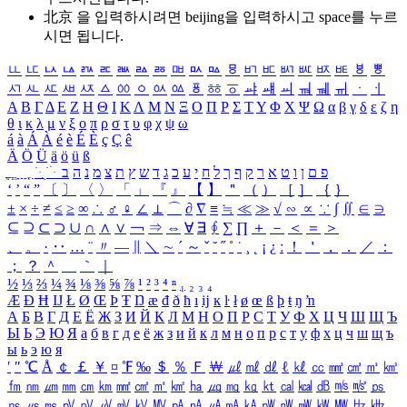
北京 을 입력하시려면
beijing
을 입력하시고 space를 누르
시면 됩니다.
ㅥ
ㅦ
ㅧ
ㅨ
ㅩ
ㅪ
ㅫ
ㅬ
ㅭ
ㅮ
ㅯ
ㅰ
ㅱ
ㅲ
ㅳ
ㅴ
ㅵ
ㅶ
ㅷ
ㅸ
ㅹ
ㅺ
ㅻ
ㅼ
ㅽ
ㅾ
ㅿ
ㆀ
ㆁ
ㆂ
ㆃ
ㆄ
ㆅ
ㆆ
ㆇ
ㆈ
ㆉ
ㆊ
ㆋ
ㆌ
ㆍ
ㆎ
Α
Β
Γ
Δ
Ε
Ζ
Η
Θ
Ι
Κ
Λ
Μ
Ν
Ξ
Ο
Π
Ρ
Σ
Τ
Υ
Φ
Χ
Ψ
Ω
α
β
γ
δ
ε
ζ
η
θ
ι
κ
λ
μ
ν
ξ
ο
π
ρ
σ
τ
υ
φ
χ
ψ
ω
á
à
Á
À
é
è
É
È
ç
Ç
ê
Ä
Ö
Ü
ä
ö
ü
ß
ְ
ֳ
ֲ
ֱ
ָ
ַ
ֵ
ֶ
ִ
ֹ
ּ
ֻ
ׂ
ׁ
ּ
ב
ה
נ
מ
צ
ת
ץ
ש
ד
ג
כ
ע
י
ח
ל
ך
ף
ק
ר
א
ט
ו
ן
ם
פ
‘
’
“
”
〔
〕
〈
〉
「
」
『
』
【
】
＂
（
）
［
］
｛
｝
±
×
÷
≠
≤
≥
∞
∴
♂
♀
∠
⊥
⌒
∂
∇
≡
≒
≪
≫
√
∽
∝
∵
∫
∬
∈
∋
⊆
⊇
⊂
⊃
∪
∩
∧
∨
￢
⇒
⇔
∀
∃
∮
∑
∏
＋
－
＜
＝
＞
、
。
·
‥
…
¨
〃
―
∥
＼
∼
´
～
ˇ
˘
˝
˚
˙
¸
˛
¡
¿
ː
！
＇
，
．
／
：
；
？
＾
＿
｀
｜
½
⅓
⅔
¼
¾
⅛
⅜
⅝
⅞
¹
²
³
⁴
ⁿ
₁
₂
₃
₄
Æ
Ð
Ħ
Ĳ
Ł
Ø
Œ
Þ
Ŧ
Ŋ
æ
đ
ð
ħ
ı
ĳ
ĸ
ŀ
ł
ø
œ
ß
þ
ŧ
ŋ
ŉ
А
Б
В
Г
Д
Е
Ё
Ж
З
И
Й
К
Л
М
Н
О
П
Р
С
Т
У
Ф
Х
Ц
Ч
Ш
Щ
Ъ
Ы
Ь
Э
Ю
Я
а
б
в
г
д
е
ё
ж
з
и
й
к
л
м
н
о
п
р
с
т
у
ф
х
ц
ч
ш
щ
ъ
ы
ь
э
ю
я
′
″
℃
Å
￠
￡
￥
¤
℉
‰
＄
％
Ｆ
￦
㎕
㎖
㎗
ℓ
㎘
㏄
㎣
㎤
㎥
㎦
㎙
㎚
㎛
㎜
㎝
㎞
㎟
㎠
㎡
㎢
㏊
㎍
㎎
㎏
㏏
㎈
㎉
㏈
㎧
㎨
㎰
㎱
㎲
㎳
㎴
㎵
㎶
㎷
㎸
㎹
㎀
㎁
㎂
㎃
㎄
㎺
㎻
㎽
㎾
㎿
㎐
㎑