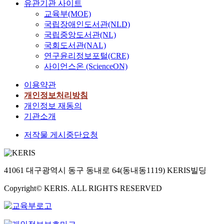
F
유관기관 사이트
조
i
arginine. After
f
n
G
교육부(MOE)
사
n
phenylephrine
i
d
F
국립장애인도서관(NLD)
한
g
exposure KCI-induced
n
D
1
국립중앙도서관(NL)
연
s
contractility was
i
N
은
구
,
국회도서관(NAL)
decreased but phorbol
t
A
다
로
h
연구윤리정보포털(CRE)
ester-induced
y
r
양
반
u
contractility was not
사이언스온 (ScienceON)
p
e
한
구
m
changed. From these
u
p
세
이용약관
조
a
results we can assume
r
a
포
화
n
개인정보처리방침
that prolonged
i
i
의
된
s
개인정보 재동의
phenylephrine
f
r
분
면
h
exposure alter calcium-
기관소개
i
p
열
담
a
dependent contraction
c
a
을
저작물 게시중단요청
을
v
mechanism and
a
t
촉
통
e
involve in alpha 1
t
h
진
해
p
adrenergic receptor
i
w
한
중
e
desensitization-
o
a
41061 대구광역시 동구 동내로 64(동내동1119) KERIS빌딩
다
·
r
mediated decrease in
n
y
.
고
f
contractility.
방
Copyright© KERIS. ALL RIGHTS RESERVED
s
F
등
o
법
.
G
학
r
을
S
F
교
m
이
g
는