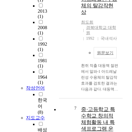
e
e
에
체의 탈감작현
s
i
서
2013
상
c
n
최
(1)
e
s
초
최도희
r
,
2008
로
경북대학교 대학
e
(1)
i
원
발
v
1992
국내석사
n
견
i
1992
c
된
(1)
s
l
인
원문보기
i
u
체
1981
a
d
F
(1)
흰쥐 적출 대동맥 절편
e
i
G
에서 알파-1 아드레날
의
n
F
1964
린성 수용체의 탈감작
유
g
로
(1)
효과를 검토한 결과는
전
R
서
작성언어
다음과 같다. 대동맥을
자
e
분
알파-1 아드레날린성
중
c
자
한국
수용체에 선택적인
대
Q
량
어
phenylephrine 에 4 시
7
장
중·고등학교 특
h
1
(8)
간 동안 노출시켰을 때
균
수학교 창의적
e
5
지도교수
(이하 phenylephrine
의
l
체험활동 내 특
.
처치) phenylephrine에
S
i
8
색프로그램 운
배성
의한 수축력은
O