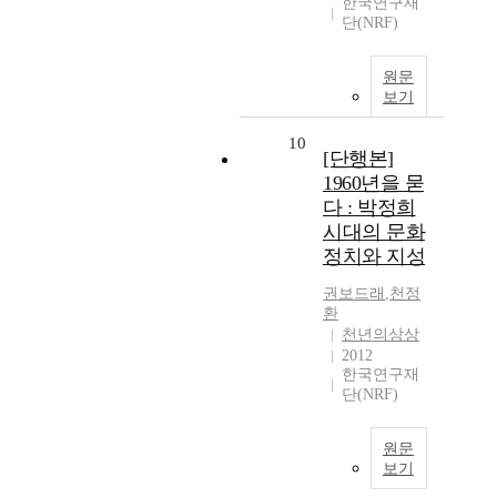
한국연구재
단(NRF)
원문
보기
10
[단행본]
1960년을 묻
다 : 박정희
시대의 문화
정치와 지성
권보드래
,
천정
환
천년의상상
2012
한국연구재
단(NRF)
원문
보기