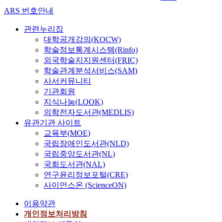
ARS 번호안내
관련누리집
대학공개강의(KOCW)
학술정보통계시스템(Rinfo)
외국학술지지원센터(FRIC)
학술관계분석서비스(SAM)
사서커뮤니티
기관회원
지식나눔(LOOK)
의학전자도서관(MEDLIS)
유관기관 사이트
교육부(MOE)
국립장애인도서관(NLD)
국립중앙도서관(NL)
국회도서관(NAL)
연구윤리정보포털(CRE)
사이언스온 (ScienceON)
이용약관
개인정보처리방침