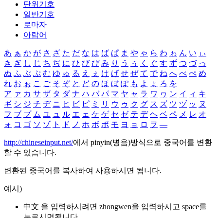
단위기호
일반기호
로마자
아랍어
あ
ぁ
か
が
さ
ざ
た
だ
な
は
ば
ぱ
ま
や
ゃ
ら
わ
ゎ
ん
い
ぃ
き
ぎ
し
じ
ち
ぢ
に
ひ
び
ぴ
み
り
う
ぅ
く
ぐ
す
ず
つ
づ
っ
ぬ
ふ
ぶ
ぷ
む
ゆ
ゅ
る
え
ぇ
け
げ
せ
ぜ
て
で
ね
へ
べ
ぺ
め
れ
お
ぉ
こ
ご
そ
ぞ
と
ど
の
ほ
ぼ
ぽ
も
よ
ょ
ろ
を
ア
ァ
カ
サ
ザ
タ
ダ
ナ
ハ
バ
パ
マ
ヤ
ャ
ラ
ワ
ヮ
ン
イ
ィ
キ
ギ
シ
ジ
チ
ヂ
ニ
ヒ
ビ
ピ
ミ
リ
ウ
ゥ
ク
グ
ス
ズ
ツ
ヅ
ッ
ヌ
フ
ブ
プ
ム
ユ
ュ
ル
エ
ェ
ケ
ゲ
セ
ゼ
テ
デ
ヘ
ベ
ペ
メ
レ
オ
ォ
コ
ゴ
ソ
ゾ
ト
ド
ノ
ホ
ボ
ポ
モ
ヨ
ョ
ロ
ヲ
―
http://chineseinput.net/
에서 pinyin(병음)방식으로 중국어를 변환
할 수 있습니다.
변환된 중국어를 복사하여 사용하시면 됩니다.
예시)
中文 을 입력하시려면
zhongwen
을 입력하시고 space를
누르시면됩니다.