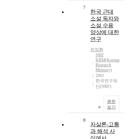
7
한국 근대
소설 독자와
소설 수용
양상에 대한
연구
천정환
NRF
KRM(Korean
Research
Memory)
2001
한국연구재
단(NRF)
원문
보기
8
자살론-고통
과 해석 사
이에서