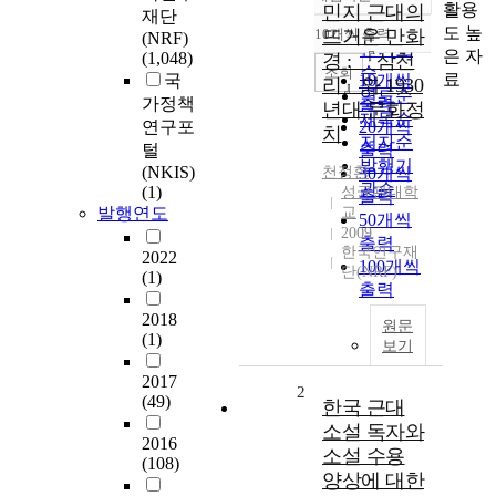
정확도
활용
민지 근대의
재단
순
도 높
10개씩 출력
뜨거운 만화
(NRF)
내림차순
인기도
은 자
(1,048)
경 : 『삼천
순
조회
료
국
10개씩
리』와 1930
연도순
가정책
출력
년대 문화정
제목순
연구포
20개씩
치
저자순
털
출력
발행기
(NKIS)
천정환
30개씩
관순
(1)
성균관대학
출력
발행연도
교
50개씩
2009
출력
한국연구재
2022
100개씩
단(NRF)
(1)
출력
2018
원문
(1)
보기
2017
2
(49)
한국 근대
소설 독자와
2016
소설 수용
(108)
양상에 대한