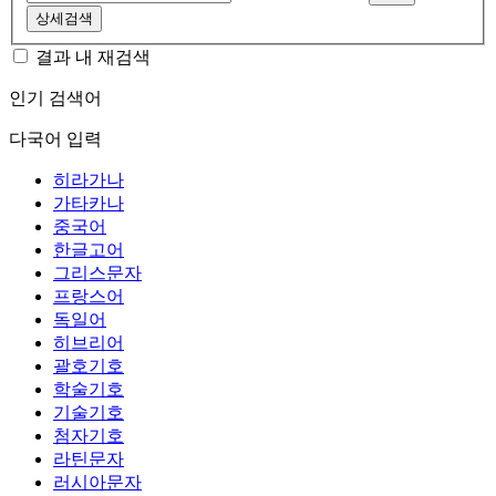
상세검색
결과 내 재검색
인기 검색어
다국어 입력
히라가나
가타카나
중국어
한글고어
그리스문자
프랑스어
독일어
히브리어
괄호기호
학술기호
기술기호
첨자기호
라틴문자
러시아문자