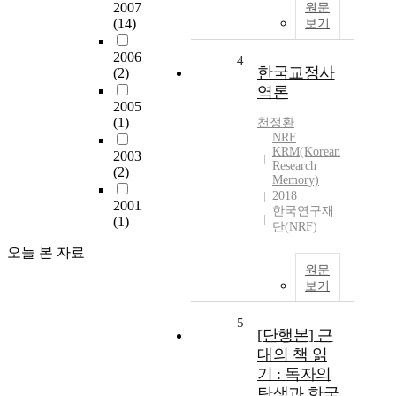
2007
원문
(14)
보기
2006
4
한국교정사
(2)
역론
2005
(1)
천정환
NRF
KRM(Korean
2003
Research
(2)
Memory)
2018
2001
한국연구재
(1)
단(NRF)
오늘 본 자료
원문
보기
5
[단행본] 근
대의 책 읽
기 : 독자의
탄생과 한국