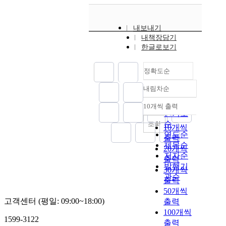
내보내기
내책장담기
한글로보기
정확도순
내림차순
정확도
순
10개씩 출력
내림차순
인기도
순
조회
10개씩
연도순
출력
제목순
20개씩
저자순
출력
발행기
30개씩
관순
출력
50개씩
고객센터 (평일: 09:00~18:00)
출력
100개씩
1599-3122
출력