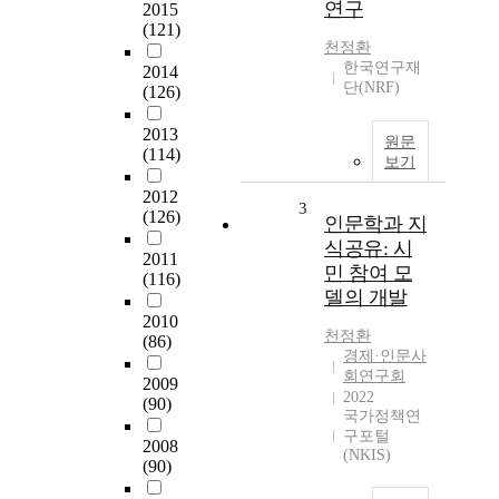
연구
2015
(121)
천정환
한국연구재
2014
단(NRF)
(126)
2013
원문
(114)
보기
2012
3
(126)
인문학과 지
식공유: 시
2011
민 참여 모
(116)
델의 개발
2010
천정환
(86)
경제·인문사
회연구회
2009
2022
(90)
국가정책연
구포털
2008
(NKIS)
(90)