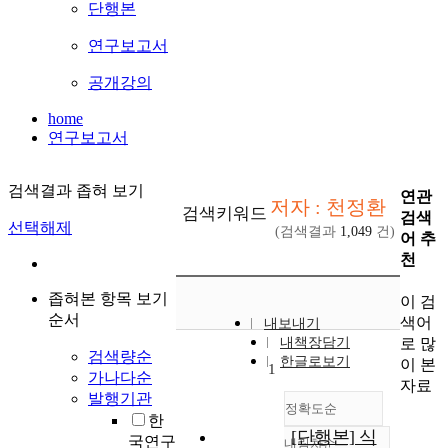
단행본
연구보고서
공개강의
home
연구보고서
검색결과 좁혀 보기
연관
저자 : 천정환
검색키워드
검색
선택해제
(검색결과
1,049
건)
어 추
천
좁혀본 항목 보기
이 검
순서
색어
내보내기
로 많
내책장담기
검색량순
한글로보기
이 본
1
가나다순
자료
발행기관
정확도순
한
[단행본] 식
국연구
내림차순