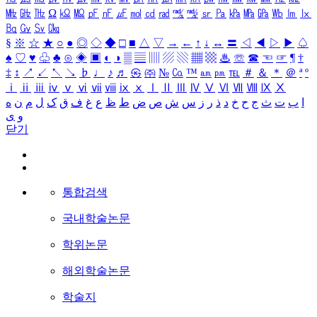
㎒
㎓
㎔
Ω
㏀
㏁
㎊
㎋
㎌
㏖
㏅
㎭
㎮
㎯
㏛
㎩
㎪
㎫
㎬
㏝
㏐
㏓
㏃
㏉
㏜
㏆
§
※
☆
★
○
●
◎
◇
◆
□
■
△
▽
→
←
↑
↓
↔
〓
◁
◀
▷
▶
♤
♠
♡
♥
♧
♣
⊙
◈
▣
◐
◑
▒
▤
▥
▨
▧
▦
▩
♨
☏
☎
☜
☞
¶
†
‡
↕
↗
↙
↖
↘
♭
♩
♪
♬
㉿
㈜
№
㏇
™
㏂
㏘
℡
＃
＆
＊
＠
ª
º
ⅰ
ⅱ
ⅲ
ⅳ
ⅴ
ⅵ
ⅶ
ⅷ
ⅸ
ⅹ
Ⅰ
Ⅱ
Ⅲ
Ⅳ
Ⅴ
Ⅵ
Ⅶ
Ⅷ
Ⅸ
Ⅹ
ا
ب
ت
ث
ج
ح
خ
د
ذ
ر
ز
س
ش
ص
ض
ط
ظ
ع
غ
ف
ق
ک
ل
م
ن
ه
و
ی
닫기
통합검색
국내학술논문
학위논문
해외학술논문
학술지