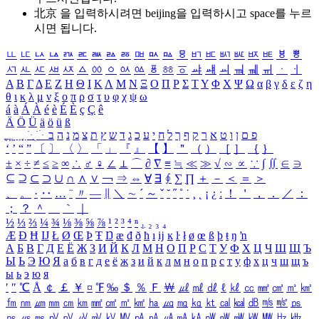
北京 을 입력하시려면
beijing
을 입력하시고 space를 누르
시면 됩니다.
ㅥ
ㅦ
ㅧ
ㅨ
ㅩ
ㅪ
ㅫ
ㅬ
ㅭ
ㅮ
ㅯ
ㅰ
ㅱ
ㅲ
ㅳ
ㅴ
ㅵ
ㅶ
ㅷ
ㅸ
ㅹ
ㅺ
ㅻ
ㅼ
ㅽ
ㅾ
ㅿ
ㆀ
ㆁ
ㆂ
ㆃ
ㆄ
ㆅ
ㆆ
ㆇ
ㆈ
ㆉ
ㆊ
ㆋ
ㆌ
ㆍ
ㆎ
Α
Β
Γ
Δ
Ε
Ζ
Η
Θ
Ι
Κ
Λ
Μ
Ν
Ξ
Ο
Π
Ρ
Σ
Τ
Υ
Φ
Χ
Ψ
Ω
α
β
γ
δ
ε
ζ
η
θ
ι
κ
λ
μ
ν
ξ
ο
π
ρ
σ
τ
υ
φ
χ
ψ
ω
á
à
Á
À
é
è
É
È
ç
Ç
ê
Ä
Ö
Ü
ä
ö
ü
ß
ְ
ֳ
ֲ
ֱ
ָ
ַ
ֵ
ֶ
ִ
ֹ
ּ
ֻ
ׂ
ׁ
ּ
ב
ה
נ
מ
צ
ת
ץ
ש
ד
ג
כ
ע
י
ח
ל
ך
ף
ק
ר
א
ט
ו
ן
ם
פ
‘
’
“
”
〔
〕
〈
〉
「
」
『
』
【
】
＂
（
）
［
］
｛
｝
±
×
÷
≠
≤
≥
∞
∴
♂
♀
∠
⊥
⌒
∂
∇
≡
≒
≪
≫
√
∽
∝
∵
∫
∬
∈
∋
⊆
⊇
⊂
⊃
∪
∩
∧
∨
￢
⇒
⇔
∀
∃
∮
∑
∏
＋
－
＜
＝
＞
、
。
·
‥
…
¨
〃
―
∥
＼
∼
´
～
ˇ
˘
˝
˚
˙
¸
˛
¡
¿
ː
！
＇
，
．
／
：
；
？
＾
＿
｀
｜
½
⅓
⅔
¼
¾
⅛
⅜
⅝
⅞
¹
²
³
⁴
ⁿ
₁
₂
₃
₄
Æ
Ð
Ħ
Ĳ
Ł
Ø
Œ
Þ
Ŧ
Ŋ
æ
đ
ð
ħ
ı
ĳ
ĸ
ŀ
ł
ø
œ
ß
þ
ŧ
ŋ
ŉ
А
Б
В
Г
Д
Е
Ё
Ж
З
И
Й
К
Л
М
Н
О
П
Р
С
Т
У
Ф
Х
Ц
Ч
Ш
Щ
Ъ
Ы
Ь
Э
Ю
Я
а
б
в
г
д
е
ё
ж
з
и
й
к
л
м
н
о
п
р
с
т
у
ф
х
ц
ч
ш
щ
ъ
ы
ь
э
ю
я
′
″
℃
Å
￠
￡
￥
¤
℉
‰
＄
％
Ｆ
￦
㎕
㎖
㎗
ℓ
㎘
㏄
㎣
㎤
㎥
㎦
㎙
㎚
㎛
㎜
㎝
㎞
㎟
㎠
㎡
㎢
㏊
㎍
㎎
㎏
㏏
㎈
㎉
㏈
㎧
㎨
㎰
㎱
㎲
㎳
㎴
㎵
㎶
㎷
㎸
㎹
㎀
㎁
㎂
㎃
㎄
㎺
㎻
㎽
㎾
㎿
㎐
㎑