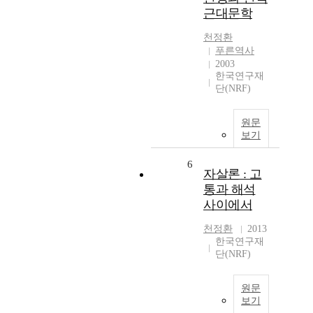
근대문학
천정환
푸른역사
2003
한국연구재
단(NRF)
원문
보기
6
자살론 : 고
통과 해석
사이에서
천정환
2013
한국연구재
단(NRF)
원문
보기