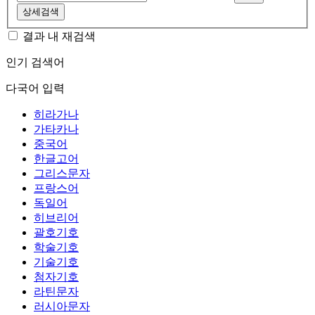
상세검색
결과 내 재검색
인기 검색어
다국어 입력
히라가나
가타카나
중국어
한글고어
그리스문자
프랑스어
독일어
히브리어
괄호기호
학술기호
기술기호
첨자기호
라틴문자
러시아문자