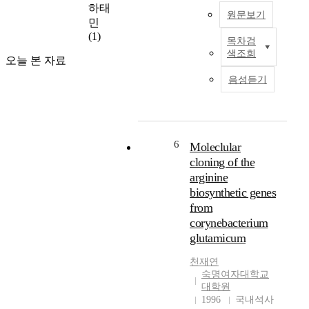
하태
산
따
로 명명된 recombinant
원문보기
민
에
라
DNA를 여러 가지
(1)
유
H
restriction enzyme들로
목차검
본
용
e
색조회
제한효소지도를 작성
연
오늘 본 자료
한
a
하였다. 각 유전자들의
구
음성듣기
균
v
위치를 결정하는 데 있
는
주
e
어서 DNA fargment를
중
이
,
subcloning하고
증
다
P
transformation하여 각
우
.
i
유전자의 순서는
울
6
Moleclular
C
t
ArgCEBDF로 결정하
증
cloning of the
.
c
였다. 여기서 argB의
을
arginine
g
h
염기서열을 결정하였
경
biosynthetic genes
l
등
고, enzyme assay 방법
험
u
여
from
을 통해 argB 유전자가
한
t
러
N-acetylglutamate
corynebacterium
중
a
형
kinase를 암호화함을
glutamicum
년
m
태
알 수 있었다. 이미 보
여
i
의
고된 ArgB protein의
천재연
성
c
운
숙명여자대학교
아미노산 서열과
이
대학원
u
동
homology를 조사한
미
1996
국내석사
m
이
결과 B.
술