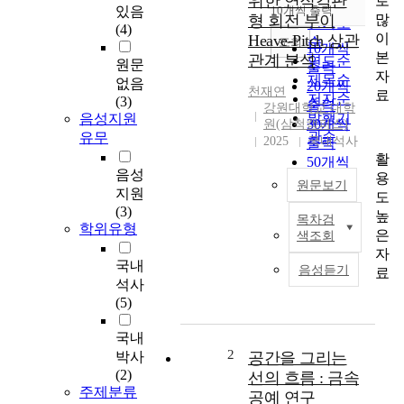
위한 연직각판
로
순
있음
10개씩 출력
내림차순
많
형 회전 부이
인기도
(4)
이
Heave-Pitch 상관
순
조회
10개씩
본
관계 분석
연도순
원문
출력
자
제목순
없음
20개씩
천재연
료
저자순
(3)
출력
강원대학교 대학
발행기
음성지원
30개씩
원(삼척캠퍼스)
관순
유무
2025
국내석사
출력
활
50개씩
음성
용
출력
원문보기
지원
도
100개씩
(3)
높
출력
목차검
파
학위유형
은
색조회
랑
자
에
국내
음성듣기
료
너
석사
지
(5)
는
해
국내
양
2
박사
공간을 그리는
에
(2)
선의 흐름 : 금속
서
주제분류
공예 연구