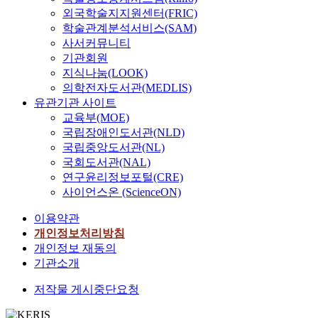
경
u
하
complementation
외국학술지지원센터(FRIC)
험
t
다
analysis, we located
학술관계분석서비스(SAM)
이
a
.
the arg genes in the
사서커뮤니티
연
m
특
order of ACEBDF on
기관회원
구
i
히
the restriction map. I
참
지식나눔(LOOK)
c
회
also determined the
여
의학전자도서관(MEDLIS)
u
전
DNA nucleotide
자
유관기관 사이트
m
형
sequence of the
에
교육부(MOE)
g
부
fragment and report
게
국립장애인도서관(NLD)
e
이
here the sequence of
어
국립중앙도서관(NL)
n
의
the argB gene. When
떠
국회도서관(NAL)
o
구
compared to that with
한
연구윤리정보포털(CRE)
m
조
the mutant strain,
의
사이언스온 (ScienceON)
i
는
higher enzyme activity
미
c
두
of N-acetylglutamate
를
이용약관
l
가
kinase was detected in
가
개인정보처리방침
i
지
the extract of the
지
개인정보 재동의
b
운
mutant carrying the
는
기관소개
r
동
plasmid containing the
지
a
이
putative argB gene,
에
저작물 게시중단요청
r
복
indicating that the
대
y
합
plasmid contains a
해