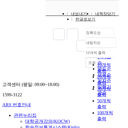
화
파
recombinant plasmid
떻
하
랑
containing 6.7 kb and
게
는
에
4.8 kb fragment
내보내기
내책장담기
풀
h
너
complementing the E.
한글로보기
어
i
지
coli argB mutant was
나
s
변
also able to
가
정확도순
유
환
complement the E. coli
는
전
시
argC, E, A, D, and F
지
내림차순
정확도
자
스
mutants, indicating the
알
순
들
템
clustered organization
10개씩 출력
아
내림차순
인기도
을
의
of the genes within the
보
순
조회
p
응
DNA fragment. The
10개씩
고
연도순
M
답
insert DNA fragments
출력
,
제목순
T
특
in the recombinant
20개씩
미
1
성
저자순
plasmids, named pRB1
출력
술
고객센터 (평일: 09:00~18:00)
에
을
발행기
and pRB2, were
치
30개씩
삽
파
physically mapped
관순
료
1599-3122
출력
입
악
with several restriction
를
50개씩
된
하
enzymes. By further
ARS 번호안내
통
출력
C
는
subcloning the entire
해
100개씩
.
데
관련누리집
DNA fagment
얻
출력
g
중
대학공개강의(KOCW)
containing the
은
l
요
functions and by
학술정보통계시스템(Rinfo)