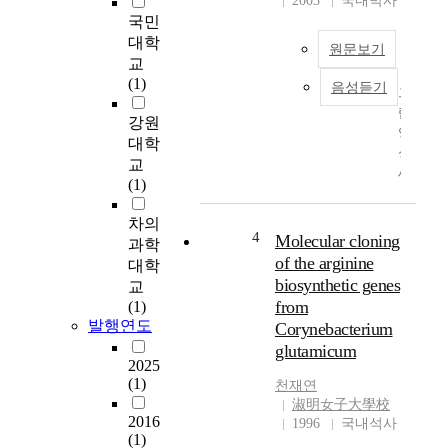
2003
국내박사
으
국민
로
대학
원문보기
,
교
다
(1)
음성듣기
그
양
람
한
강원
양
구
대학
성
조
교
세
물
(1)
균
형
인
태
차의
C
를
4
Molecular cloning
과학
o
통
of the arginine
대학
r
해
biosynthetic genes
교
y
에
from
(1)
n
너
발행연도
Corynebacterium
r
지
glutamicum
b
를
2025
a
변
(1)
천재연
c
환
淑明女子大學校
t
할
2016
1996
국내석사
e
수
(1)