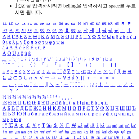
北京 을 입력하시려면
beijing
을 입력하시고 space를 누르
시면 됩니다.
ㅥ
ㅦ
ㅧ
ㅨ
ㅩ
ㅪ
ㅫ
ㅬ
ㅭ
ㅮ
ㅯ
ㅰ
ㅱ
ㅲ
ㅳ
ㅴ
ㅵ
ㅶ
ㅷ
ㅸ
ㅹ
ㅺ
ㅻ
ㅼ
ㅽ
ㅾ
ㅿ
ㆀ
ㆁ
ㆂ
ㆃ
ㆄ
ㆅ
ㆆ
ㆇ
ㆈ
ㆉ
ㆊ
ㆋ
ㆌ
ㆍ
ㆎ
Α
Β
Γ
Δ
Ε
Ζ
Η
Θ
Ι
Κ
Λ
Μ
Ν
Ξ
Ο
Π
Ρ
Σ
Τ
Υ
Φ
Χ
Ψ
Ω
α
β
γ
δ
ε
ζ
η
θ
ι
κ
λ
μ
ν
ξ
ο
π
ρ
σ
τ
υ
φ
χ
ψ
ω
á
à
Á
À
é
è
É
È
ç
Ç
ê
Ä
Ö
Ü
ä
ö
ü
ß
ְ
ֳ
ֲ
ֱ
ָ
ַ
ֵ
ֶ
ִ
ֹ
ּ
ֻ
ׂ
ׁ
ּ
ב
ה
נ
מ
צ
ת
ץ
ש
ד
ג
כ
ע
י
ח
ל
ך
ף
ק
ר
א
ט
ו
ן
ם
פ
‘
’
“
”
〔
〕
〈
〉
「
」
『
』
【
】
＂
（
）
［
］
｛
｝
±
×
÷
≠
≤
≥
∞
∴
♂
♀
∠
⊥
⌒
∂
∇
≡
≒
≪
≫
√
∽
∝
∵
∫
∬
∈
∋
⊆
⊇
⊂
⊃
∪
∩
∧
∨
￢
⇒
⇔
∀
∃
∮
∑
∏
＋
－
＜
＝
＞
、
。
·
‥
…
¨
〃
―
∥
＼
∼
´
～
ˇ
˘
˝
˚
˙
¸
˛
¡
¿
ː
！
＇
，
．
／
：
；
？
＾
＿
｀
｜
½
⅓
⅔
¼
¾
⅛
⅜
⅝
⅞
¹
²
³
⁴
ⁿ
₁
₂
₃
₄
Æ
Ð
Ħ
Ĳ
Ł
Ø
Œ
Þ
Ŧ
Ŋ
æ
đ
ð
ħ
ı
ĳ
ĸ
ŀ
ł
ø
œ
ß
þ
ŧ
ŋ
ŉ
А
Б
В
Г
Д
Е
Ё
Ж
З
И
Й
К
Л
М
Н
О
П
Р
С
Т
У
Ф
Х
Ц
Ч
Ш
Щ
Ъ
Ы
Ь
Э
Ю
Я
а
б
в
г
д
е
ё
ж
з
и
й
к
л
м
н
о
п
р
с
т
у
ф
х
ц
ч
ш
щ
ъ
ы
ь
э
ю
я
′
″
℃
Å
￠
￡
￥
¤
℉
‰
＄
％
Ｆ
￦
㎕
㎖
㎗
ℓ
㎘
㏄
㎣
㎤
㎥
㎦
㎙
㎚
㎛
㎜
㎝
㎞
㎟
㎠
㎡
㎢
㏊
㎍
㎎
㎏
㏏
㎈
㎉
㏈
㎧
㎨
㎰
㎱
㎲
㎳
㎴
㎵
㎶
㎷
㎸
㎹
㎀
㎁
㎂
㎃
㎄
㎺
㎻
㎽
㎾
㎿
㎐
㎑