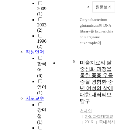
r
있
원문보기
i
다
2009
u
.
(1)
m
구
Corynebacterium
2003
g
조
glutamicum의 DNA
(2)
l
물
library를 Escherichia
u
에
coli arginine
1996
t
작
auxotrophs에
(2)
a
용
transformation하여
작성언어
m
하
argC, E, D, F, A 유전자
i
는
를 complementation
5
미술치료의 탈
한국
c
파
cloning하였다. E. coli
중심화 과정을
어
u
랑
argB mutant에
통한 중증 우울
(6)
m
하
complementation하는
증을 경험한 중
은
중
6.7kb 와 4.8kb
영어
년 여성의 삶에
아
은
fragment를 포함하는
(1)
대한 내러티브
미
형
recombinant DNA가 E.
지도교수
노
상
탐구
coli argC, E, A, D 와 F
산
과
에 역시
강민
천재연
의
파
complementation 하였
철
차의과학대학교
대
주
고, gene들이 cluster를
(1)
2016
국내석사
량
기
이루고 있음을 알 수
생
에
있었다. pRBl 와 pRB2