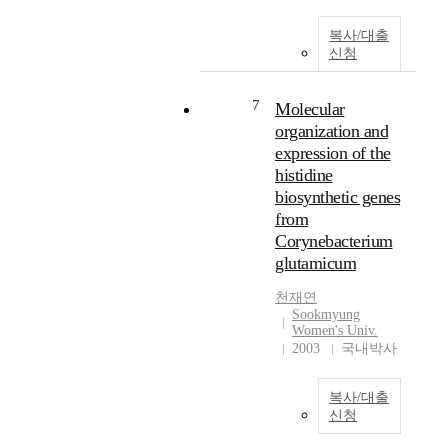
로
발
stearothermophilus와
치
부
생
B.substilus의 ArgB
복사/대출
료
터
하
protein과 각각 45%,
신청
의
H
며
38%의 높은 homology
탈
i
,
를 보여 주었고, E. coli
중
7
Molecular
s
이
와는 25%의 homology
심
organization and
t
러
를 보였다. 본 연구의
화
i
한
expression of the
최종목표는 C.
과
d
응
glutamicum의 유전자
histidine
정
i
답
조작을 통해 arginine
biosynthetic genes
을
n
을
을 더 많이 생산하는데
from
통
e
정
있다.
해
Corynebacterium
생
량
Complementation
자
glutamicum
합
적
cloning of the argC, E,
신
성
으
B, D, F, and A genes in
의
천재연
유
로
Corynebacterium
Sookmyung
삶
전
분
Women's Univ.
glutamicum was done
의
2003
국내박사
자
석
by transforming DNA
이
들
하
library into the
야
을
는
corresponding arginine
기
복사/대출
암
것
auxotrophs of
신청
를
호
은
Escherichia coli. The
어