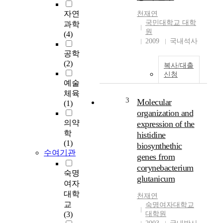
발
생
자연
천재연
하
국민대학교 대학
과학
는
원
(4)
파
2009
국내석사
도
공학
의
(2)
복사/대출
운
신청
동
예술
에
체육
3
너
Molecular
(1)
지
organization and
를
의약
expression of the
활
학
histidine
용
(1)
biosynthethic
하
수여기관
genes from
는
corynebacterium
재
숙명
glutanicum
생
여자
에
대학
천재연
너
교
숙명여자대학교
지
(3)
대학원
원