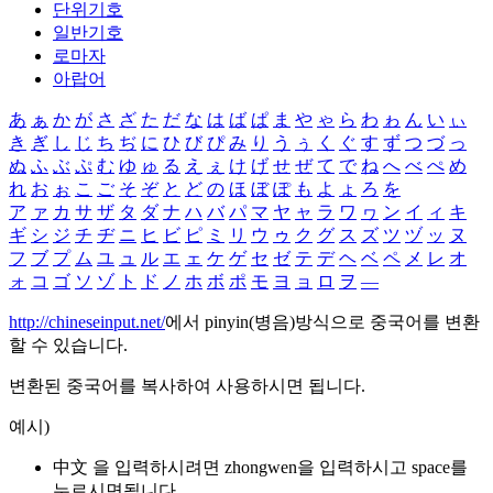
단위기호
일반기호
로마자
아랍어
あ
ぁ
か
が
さ
ざ
た
だ
な
は
ば
ぱ
ま
や
ゃ
ら
わ
ゎ
ん
い
ぃ
き
ぎ
し
じ
ち
ぢ
に
ひ
び
ぴ
み
り
う
ぅ
く
ぐ
す
ず
つ
づ
っ
ぬ
ふ
ぶ
ぷ
む
ゆ
ゅ
る
え
ぇ
け
げ
せ
ぜ
て
で
ね
へ
べ
ぺ
め
れ
お
ぉ
こ
ご
そ
ぞ
と
ど
の
ほ
ぼ
ぽ
も
よ
ょ
ろ
を
ア
ァ
カ
サ
ザ
タ
ダ
ナ
ハ
バ
パ
マ
ヤ
ャ
ラ
ワ
ヮ
ン
イ
ィ
キ
ギ
シ
ジ
チ
ヂ
ニ
ヒ
ビ
ピ
ミ
リ
ウ
ゥ
ク
グ
ス
ズ
ツ
ヅ
ッ
ヌ
フ
ブ
プ
ム
ユ
ュ
ル
エ
ェ
ケ
ゲ
セ
ゼ
テ
デ
ヘ
ベ
ペ
メ
レ
オ
ォ
コ
ゴ
ソ
ゾ
ト
ド
ノ
ホ
ボ
ポ
モ
ヨ
ョ
ロ
ヲ
―
http://chineseinput.net/
에서 pinyin(병음)방식으로 중국어를 변환
할 수 있습니다.
변환된 중국어를 복사하여 사용하시면 됩니다.
예시)
中文 을 입력하시려면
zhongwen
을 입력하시고 space를
누르시면됩니다.