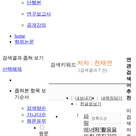
단행본
연구보고서
공개강의
home
학위논문
검색결과 좁혀 보기
연
저자 : 천재연
검색키워드
관
선택해제
(검색결과
7
건)
검
색
어
좁혀본 항목 보
추
기순서
천
내보내기
내책장담기
한글로보기
검색량순
이
가나다순
1
파
검
정확도순
원문유무
랑
색
에너지 활용을
내림차순
어
정확도
원문