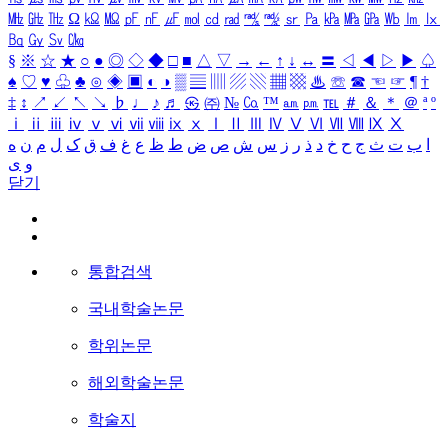
㎒
㎓
㎔
Ω
㏀
㏁
㎊
㎋
㎌
㏖
㏅
㎭
㎮
㎯
㏛
㎩
㎪
㎫
㎬
㏝
㏐
㏓
㏃
㏉
㏜
㏆
§
※
☆
★
○
●
◎
◇
◆
□
■
△
▽
→
←
↑
↓
↔
〓
◁
◀
▷
▶
♤
♠
♡
♥
♧
♣
⊙
◈
▣
◐
◑
▒
▤
▥
▨
▧
▦
▩
♨
☏
☎
☜
☞
¶
†
‡
↕
↗
↙
↖
↘
♭
♩
♪
♬
㉿
㈜
№
㏇
™
㏂
㏘
℡
＃
＆
＊
＠
ª
º
ⅰ
ⅱ
ⅲ
ⅳ
ⅴ
ⅵ
ⅶ
ⅷ
ⅸ
ⅹ
Ⅰ
Ⅱ
Ⅲ
Ⅳ
Ⅴ
Ⅵ
Ⅶ
Ⅷ
Ⅸ
Ⅹ
ا
ب
ت
ث
ج
ح
خ
د
ذ
ر
ز
س
ش
ص
ض
ط
ظ
ع
غ
ف
ق
ک
ل
م
ن
ه
و
ی
닫기
통합검색
국내학술논문
학위논문
해외학술논문
학술지