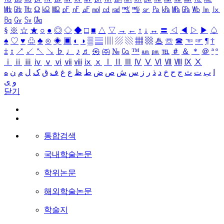
㎒
㎓
㎔
Ω
㏀
㏁
㎊
㎋
㎌
㏖
㏅
㎭
㎮
㎯
㏛
㎩
㎪
㎫
㎬
㏝
㏐
㏓
㏃
㏉
㏜
㏆
§
※
☆
★
○
●
◎
◇
◆
□
■
△
▽
→
←
↑
↓
↔
〓
◁
◀
▷
▶
♤
♠
♡
♥
♧
♣
⊙
◈
▣
◐
◑
▒
▤
▥
▨
▧
▦
▩
♨
☏
☎
☜
☞
¶
†
‡
↕
↗
↙
↖
↘
♭
♩
♪
♬
㉿
㈜
№
㏇
™
㏂
㏘
℡
＃
＆
＊
＠
ª
º
ⅰ
ⅱ
ⅲ
ⅳ
ⅴ
ⅵ
ⅶ
ⅷ
ⅸ
ⅹ
Ⅰ
Ⅱ
Ⅲ
Ⅳ
Ⅴ
Ⅵ
Ⅶ
Ⅷ
Ⅸ
Ⅹ
ا
ب
ت
ث
ج
ح
خ
د
ذ
ر
ز
س
ش
ص
ض
ط
ظ
ع
غ
ف
ق
ک
ل
م
ن
ه
و
ی
닫기
통합검색
국내학술논문
학위논문
해외학술논문
학술지