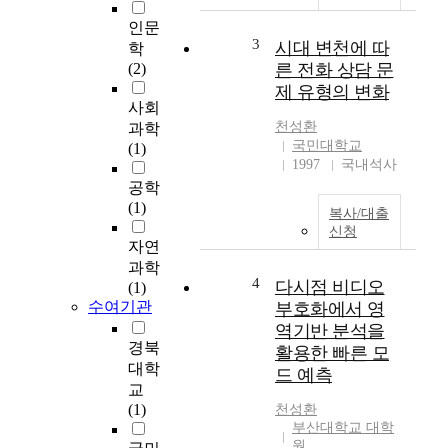
인문
3
시대 변천에 따
학
(2)
른 전화 상담 문
제 유형의 변화
사회
천성환
과학
국민대학교
(1)
1997
국내석사
공학
(1)
복사/대출
신청
자연
과학
4
다시점 비디오
(1)
수여기관
부호화에서 영
역기반 분석을
경북
활용한 빠른 모
대학
드 예측
교
(1)
천성환
부산대학교 대학
원