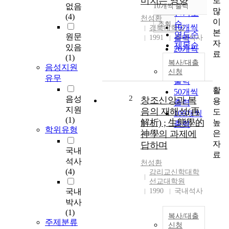
미치는 영향
로
순
없음
10개씩 출력
내림차순
많
인기도
(4)
천성환
이
순
조회
10개씩
경북대학교
본
연도순
원문
1991
출력
국내석사
자
제목순
있음
20개씩
료
저자순
(1)
출력
복사/대출
발행기
음성지원
30개씩
신청
관순
유무
출력
활
50개씩
2
음성
창조신앙과 복
용
출력
지원
음의 재해석(再
도
100개씩
(1)
解析) ; 生態學的
높
출력
학위유형
은
神學의 과제에
자
답하며
국내
료
석사
천성환
(4)
감리교신학대학
선교대학원
국내
1990
국내석사
박사
(1)
복사/대출
주제분류
신청