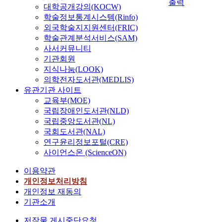
출력
대학공개강의(KOCW)
e
v
학술정보통계시스템(Rinfo)
e
외국학술지지원센터(FRIC)
l
학술관계분석서비스(SAM)
o
사서커뮤니티
p
기관회원
e
지식나눔(LOOK)
d
의학전자도서관(MEDLIS)
t
유관기관 사이트
o
교육부(MOE)
i
국립장애인도서관(NLD)
m
국립중앙도서관(NL)
p
국회도서관(NAL)
r
연구윤리정보포털(CRE)
o
사이언스온 (ScienceON)
v
e
이용약관
t
개인정보처리방침
h
개인정보 재동의
e
기관소개
c
o
저작물 게시중단요청