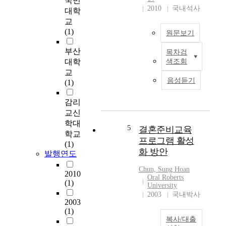
국민
2010
국내석사
대학
교
(1)
원문보기
부산
목차검
A
대학
색조회
M
교
u
음성듣기
(1)
l
t
감리
i
교신
-
학대
v
5
결혼준비교육
학교
i
프로그램 활성
(1)
e
화 방안
발행연도
w
v
Chun, Sung Hoan
2010
i
Oral Roberts
(1)
University
d
2003
국내박사
e
2003
o
(1)
c
복사/대출