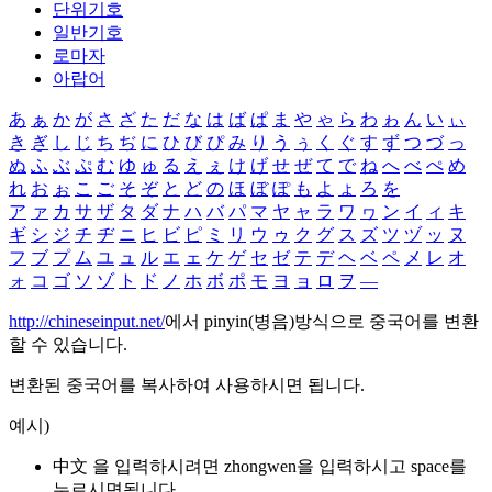
단위기호
일반기호
로마자
아랍어
あ
ぁ
か
が
さ
ざ
た
だ
な
は
ば
ぱ
ま
や
ゃ
ら
わ
ゎ
ん
い
ぃ
き
ぎ
し
じ
ち
ぢ
に
ひ
び
ぴ
み
り
う
ぅ
く
ぐ
す
ず
つ
づ
っ
ぬ
ふ
ぶ
ぷ
む
ゆ
ゅ
る
え
ぇ
け
げ
せ
ぜ
て
で
ね
へ
べ
ぺ
め
れ
お
ぉ
こ
ご
そ
ぞ
と
ど
の
ほ
ぼ
ぽ
も
よ
ょ
ろ
を
ア
ァ
カ
サ
ザ
タ
ダ
ナ
ハ
バ
パ
マ
ヤ
ャ
ラ
ワ
ヮ
ン
イ
ィ
キ
ギ
シ
ジ
チ
ヂ
ニ
ヒ
ビ
ピ
ミ
リ
ウ
ゥ
ク
グ
ス
ズ
ツ
ヅ
ッ
ヌ
フ
ブ
プ
ム
ユ
ュ
ル
エ
ェ
ケ
ゲ
セ
ゼ
テ
デ
ヘ
ベ
ペ
メ
レ
オ
ォ
コ
ゴ
ソ
ゾ
ト
ド
ノ
ホ
ボ
ポ
モ
ヨ
ョ
ロ
ヲ
―
http://chineseinput.net/
에서 pinyin(병음)방식으로 중국어를 변환
할 수 있습니다.
변환된 중국어를 복사하여 사용하시면 됩니다.
예시)
中文 을 입력하시려면
zhongwen
을 입력하시고 space를
누르시면됩니다.