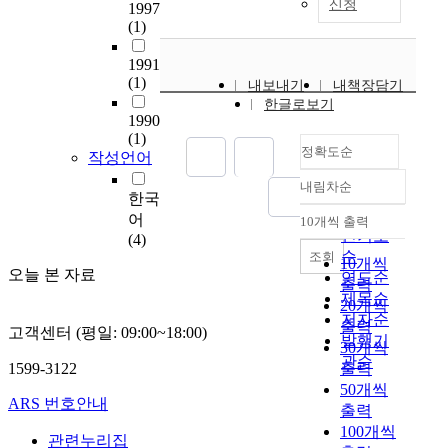
o
신청
1997
d
(1)
i
n
1991
g
(1)
내보내기
내책장담기
(
한글로보기
1990
M
(1)
V
정확도순
작성언어
C
)
내림차순
정확도
한국
w
순
어
h
10개씩 출력
내림차순
인기도
(4)
i
순
조회
c
10개씩
오늘 본 자료
연도순
h
출력
제목순
h
20개씩
저자순
a
출력
고객센터 (평일: 09:00~18:00)
발행기
s
30개씩
관순
b
1599-3122
출력
e
50개씩
e
ARS 번호안내
출력
n
100개씩
관련누리집
d