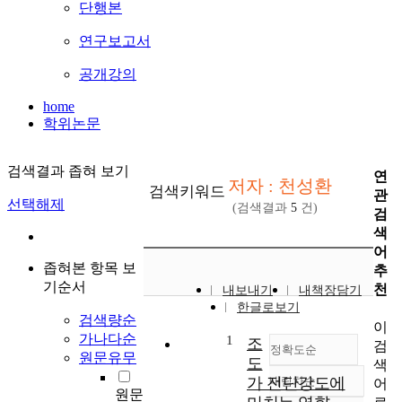
단행본
연구보고서
공개강의
home
학위논문
검색결과 좁혀 보기
연
저자 : 천성환
검색키워드
관
선택해제
(검색결과
5
건)
검
색
어
좁혀본 항목 보
추
기순서
천
내보내기
내책장담기
한글로보기
검색량순
이
가나다순
1
조
검
정확도순
원문유무
도
색
가 전단강도에
내림차순
어
정확도
원문