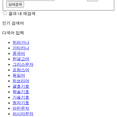
상세검색
결과 내 재검색
인기 검색어
다국어 입력
히라가나
가타카나
중국어
한글고어
그리스문자
프랑스어
독일어
히브리어
괄호기호
학술기호
기술기호
첨자기호
라틴문자
러시아문자