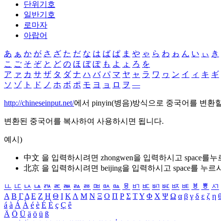
단위기호
일반기호
로마자
아랍어
あ
ぁ
か
が
さ
ざ
た
だ
な
は
ば
ぱ
ま
や
ゃ
ら
わ
ゎ
ん
い
ぃ
き
こ
ご
そ
ぞ
と
ど
の
ほ
ぼ
ぽ
も
よ
ょ
ろ
を
ア
ァ
カ
サ
ザ
タ
ダ
ナ
ハ
バ
パ
マ
ヤ
ャ
ラ
ワ
ヮ
ン
イ
ィ
キ
ギ
ソ
ゾ
ト
ド
ノ
ホ
ボ
ポ
モ
ヨ
ョ
ロ
ヲ
―
http://chineseinput.net/
에서 pinyin(병음)방식으로 중국어를 변환
변환된 중국어를 복사하여 사용하시면 됩니다.
예시)
中文 을 입력하시려면
zhongwen
을 입력하시고 space를
北京 을 입력하시려면
beijing
을 입력하시고 space를 누르
ㅥ
ㅦ
ㅧ
ㅨ
ㅩ
ㅪ
ㅫ
ㅬ
ㅭ
ㅮ
ㅯ
ㅰ
ㅱ
ㅲ
ㅳ
ㅴ
ㅵ
ㅶ
ㅷ
ㅸ
ㅹ
ㅺ
Α
Β
Γ
Δ
Ε
Ζ
Η
Θ
Ι
Κ
Λ
Μ
Ν
Ξ
Ο
Π
Ρ
Σ
Τ
Υ
Φ
Χ
Ψ
Ω
α
β
γ
δ
ε
ζ
η
á
à
Á
À
é
è
É
È
ç
Ç
ê
Ä
Ö
Ü
ä
ö
ü
ß