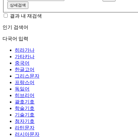
상세검색
결과 내 재검색
인기 검색어
다국어 입력
히라가나
가타카나
중국어
한글고어
그리스문자
프랑스어
독일어
히브리어
괄호기호
학술기호
기술기호
첨자기호
라틴문자
러시아문자