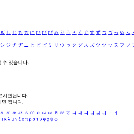
ぎ
し
じ
ち
ぢ
に
ひ
び
ぴ
み
り
う
ぅ
く
ぐ
す
ず
つ
づ
っ
ぬ
ふ
シ
ジ
チ
ヂ
ニ
ヒ
ビ
ピ
ミ
リ
ウ
ゥ
ク
グ
ス
ズ
ツ
ヅ
ッ
ヌ
フ
ブ
할 수 있습니다.
누르시면됩니다.
시면 됩니다.
ㅻ
ㅼ
ㅽ
ㅾ
ㅿ
ㆀ
ㆁ
ㆂ
ㆃ
ㆄ
ㆅ
ㆆ
ㆇ
ㆈ
ㆉ
ㆊ
ㆋ
ㆌ
ㆍ
ㆎ
θ
ι
κ
λ
μ
ν
ξ
ο
π
ρ
σ
τ
υ
φ
χ
ψ
ω