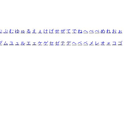
ぶ
ぷ
む
ゆ
ゅ
る
え
ぇ
け
げ
せ
ぜ
て
で
ね
へ
べ
ぺ
め
れ
お
ぉ
プ
ム
ユ
ュ
ル
エ
ェ
ケ
ゲ
セ
ゼ
テ
デ
ヘ
ベ
ペ
メ
レ
オ
ォ
コ
ゴ