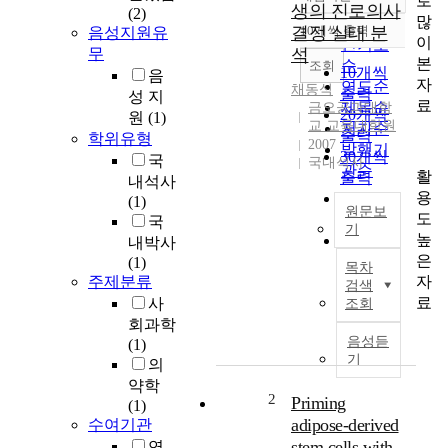
로
정확도
생의 진로의사
(2)
많
순
결정 실태 분
10개씩 출력
음성지원유
내림차순
이
인기도
무
석
본
순
조회
10개씩
음
자
연도순
채동식
출력
성 지
료
제목순
금오공과대학
20개씩
원
(1)
교 교육대학원
저자순
출력
학위유형
2007
발행기
30개씩
국
국내석사
관순
활
출력
내석사
용
50개씩
(1)
원문보
도
출력
국
기
높
100개씩
내박사
인
은
출력
(1)
목차
문
자
주제분류
검색
계
료
사
조회
고
회과학
등
음성듣
(1)
학
기
의
생
약학
의
2
Priming
(1)
진
adipose-derived
수여기관
로
stem cells with
연