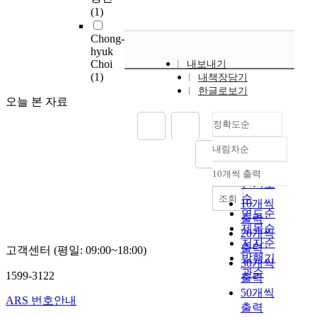
(1)
을
c
재
t
Chong-
생
u
hyuk
하
a
Choi
내보내기
기
l
(1)
내책장담기
위
C
한글로보기
해
o
오늘 본 자료
줄
n
정확도순
기
d
세
i
내림차순
정확도
포
t
치
순
i
10개씩 출력
내림차순
료
인기도
o
법
n
순
조회
10개씩
은
i
연도순
출력
다
n
제목순
20개씩
양
t
저자순
출력
고객센터 (평일: 09:00~18:00)
한
h
발행기
30개씩
기
e
관순
1599-3122
출력
원
C
50개씩
의
a
ARS 번호안내
출력
줄
r