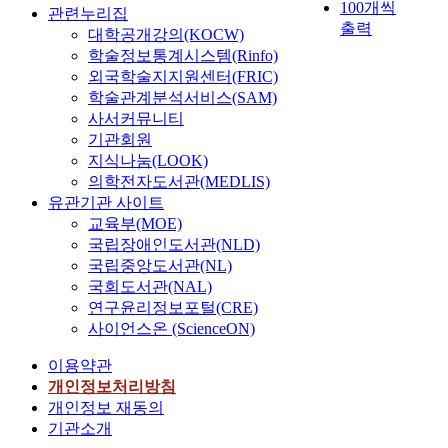
100개씩
기
e
관련누리집
출력
세
e
대학공개강의(KOCW)
포
r
학술정보통계시스템(Rinfo)
를
D
외국학술지지원센터(FRIC)
사
e
학술관계분석서비스(SAM)
용
c
사서커뮤니티
한
i
기관회원
다
s
지식나눔(LOOK)
.
i
의학전자도서관(MEDLIS)
그
o
유관기관 사이트
중
n
교육부(MOE)
지
o
국립장애인도서관(NLD)
방
f
국립중앙도서관(NL)
유
t
국회도서관(NAL)
래
h
연구윤리정보포털(CRE)
줄
e
사이언스온 (ScienceON)
기
G
세
e
이용약관
포
n
개인정보처리방침
(
e
개인정보 재동의
A
r
기관소개
D
a