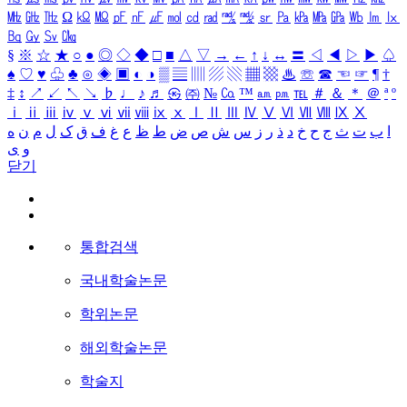
㎒
㎓
㎔
Ω
㏀
㏁
㎊
㎋
㎌
㏖
㏅
㎭
㎮
㎯
㏛
㎩
㎪
㎫
㎬
㏝
㏐
㏓
㏃
㏉
㏜
㏆
§
※
☆
★
○
●
◎
◇
◆
□
■
△
▽
→
←
↑
↓
↔
〓
◁
◀
▷
▶
♤
♠
♡
♥
♧
♣
⊙
◈
▣
◐
◑
▒
▤
▥
▨
▧
▦
▩
♨
☏
☎
☜
☞
¶
†
‡
↕
↗
↙
↖
↘
♭
♩
♪
♬
㉿
㈜
№
㏇
™
㏂
㏘
℡
＃
＆
＊
＠
ª
º
ⅰ
ⅱ
ⅲ
ⅳ
ⅴ
ⅵ
ⅶ
ⅷ
ⅸ
ⅹ
Ⅰ
Ⅱ
Ⅲ
Ⅳ
Ⅴ
Ⅵ
Ⅶ
Ⅷ
Ⅸ
Ⅹ
ا
ب
ت
ث
ج
ح
خ
د
ذ
ر
ز
س
ش
ص
ض
ط
ظ
ع
غ
ف
ق
ک
ل
م
ن
ه
و
ی
닫기
통합검색
국내학술논문
학위논문
해외학술논문
학술지