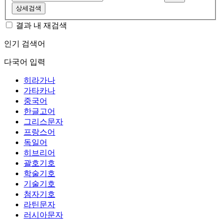
상세검색
결과 내 재검색
인기 검색어
다국어 입력
히라가나
가타카나
중국어
한글고어
그리스문자
프랑스어
독일어
히브리어
괄호기호
학술기호
기술기호
첨자기호
라틴문자
러시아문자