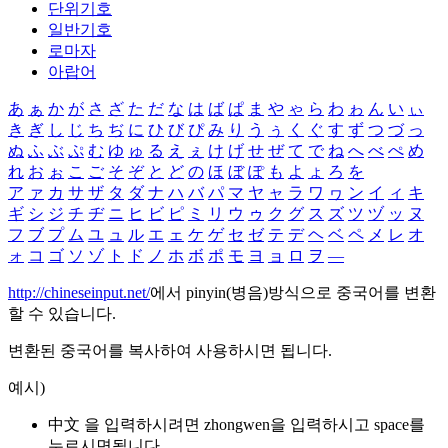
단위기호
일반기호
로마자
아랍어
あ
ぁ
か
が
さ
ざ
た
だ
な
は
ば
ぱ
ま
や
ゃ
ら
わ
ゎ
ん
い
ぃ
き
ぎ
し
じ
ち
ぢ
に
ひ
び
ぴ
み
り
う
ぅ
く
ぐ
す
ず
つ
づ
っ
ぬ
ふ
ぶ
ぷ
む
ゆ
ゅ
る
え
ぇ
け
げ
せ
ぜ
て
で
ね
へ
べ
ぺ
め
れ
お
ぉ
こ
ご
そ
ぞ
と
ど
の
ほ
ぼ
ぽ
も
よ
ょ
ろ
を
ア
ァ
カ
サ
ザ
タ
ダ
ナ
ハ
バ
パ
マ
ヤ
ャ
ラ
ワ
ヮ
ン
イ
ィ
キ
ギ
シ
ジ
チ
ヂ
ニ
ヒ
ビ
ピ
ミ
リ
ウ
ゥ
ク
グ
ス
ズ
ツ
ヅ
ッ
ヌ
フ
ブ
プ
ム
ユ
ュ
ル
エ
ェ
ケ
ゲ
セ
ゼ
テ
デ
ヘ
ベ
ペ
メ
レ
オ
ォ
コ
ゴ
ソ
ゾ
ト
ド
ノ
ホ
ボ
ポ
モ
ヨ
ョ
ロ
ヲ
―
http://chineseinput.net/
에서 pinyin(병음)방식으로 중국어를 변환
할 수 있습니다.
변환된 중국어를 복사하여 사용하시면 됩니다.
예시)
中文 을 입력하시려면
zhongwen
을 입력하시고 space를
누르시면됩니다.