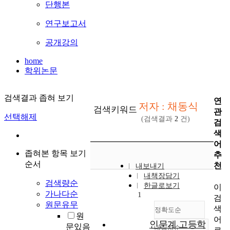
단행본
연구보고서
공개강의
home
학위논문
검색결과 좁혀 보기
연
저자 : 채동식
검색키워드
관
선택해제
(검색결과
2
건)
검
색
어
좁혀본 항목 보기
추
순서
천
내보내기
내책장담기
검색량순
한글로보기
이
가나다순
1
검
원문유무
색
정확도순
원
어
인문계 고등학
문있음
내림차순