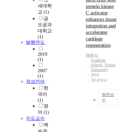
의
세대학
protein kinase
사
교
(1)
C activator
결
금
enhances tissue
정
오공과
integration and
실
대학교
accelerates
태
(1)
분
cartilage
발행연도
석
regeneration
(
2019
A
채동식
(1)
Graduate
n
School, Yonsei
a
University
2007
l
2019
(1)
y
국내박사
작성언어
s
한
i
국어
원문보
s
(1)
기
o
영
손
f
어
(1)
상
t
지도교수
된
h
백
연
e
승관
골
A