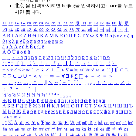
北京 을 입력하시려면
beijing
을 입력하시고 space를 누르
시면 됩니다.
ㅥ
ㅦ
ㅧ
ㅨ
ㅩ
ㅪ
ㅫ
ㅬ
ㅭ
ㅮ
ㅯ
ㅰ
ㅱ
ㅲ
ㅳ
ㅴ
ㅵ
ㅶ
ㅷ
ㅸ
ㅹ
ㅺ
ㅻ
ㅼ
ㅽ
ㅾ
ㅿ
ㆀ
ㆁ
ㆂ
ㆃ
ㆄ
ㆅ
ㆆ
ㆇ
ㆈ
ㆉ
ㆊ
ㆋ
ㆌ
ㆍ
ㆎ
Α
Β
Γ
Δ
Ε
Ζ
Η
Θ
Ι
Κ
Λ
Μ
Ν
Ξ
Ο
Π
Ρ
Σ
Τ
Υ
Φ
Χ
Ψ
Ω
α
β
γ
δ
ε
ζ
η
θ
ι
κ
λ
μ
ν
ξ
ο
π
ρ
σ
τ
υ
φ
χ
ψ
ω
á
à
Á
À
é
è
É
È
ç
Ç
ê
Ä
Ö
Ü
ä
ö
ü
ß
ְ
ֳ
ֲ
ֱ
ָ
ַ
ֵ
ֶ
ִ
ֹ
ּ
ֻ
ׂ
ׁ
ּ
ב
ה
נ
מ
צ
ת
ץ
ש
ד
ג
כ
ע
י
ח
ל
ך
ף
ק
ר
א
ט
ו
ן
ם
פ
‘
’
“
”
〔
〕
〈
〉
「
」
『
』
【
】
＂
（
）
［
］
｛
｝
±
×
÷
≠
≤
≥
∞
∴
♂
♀
∠
⊥
⌒
∂
∇
≡
≒
≪
≫
√
∽
∝
∵
∫
∬
∈
∋
⊆
⊇
⊂
⊃
∪
∩
∧
∨
￢
⇒
⇔
∀
∃
∮
∑
∏
＋
－
＜
＝
＞
、
。
·
‥
…
¨
〃
―
∥
＼
∼
´
～
ˇ
˘
˝
˚
˙
¸
˛
¡
¿
ː
！
＇
，
．
／
：
；
？
＾
＿
｀
｜
½
⅓
⅔
¼
¾
⅛
⅜
⅝
⅞
¹
²
³
⁴
ⁿ
₁
₂
₃
₄
Æ
Ð
Ħ
Ĳ
Ł
Ø
Œ
Þ
Ŧ
Ŋ
æ
đ
ð
ħ
ı
ĳ
ĸ
ŀ
ł
ø
œ
ß
þ
ŧ
ŋ
ŉ
А
Б
В
Г
Д
Е
Ё
Ж
З
И
Й
К
Л
М
Н
О
П
Р
С
Т
У
Ф
Х
Ц
Ч
Ш
Щ
Ъ
Ы
Ь
Э
Ю
Я
а
б
в
г
д
е
ё
ж
з
и
й
к
л
м
н
о
п
р
с
т
у
ф
х
ц
ч
ш
щ
ъ
ы
ь
э
ю
я
′
″
℃
Å
￠
￡
￥
¤
℉
‰
＄
％
Ｆ
￦
㎕
㎖
㎗
ℓ
㎘
㏄
㎣
㎤
㎥
㎦
㎙
㎚
㎛
㎜
㎝
㎞
㎟
㎠
㎡
㎢
㏊
㎍
㎎
㎏
㏏
㎈
㎉
㏈
㎧
㎨
㎰
㎱
㎲
㎳
㎴
㎵
㎶
㎷
㎸
㎹
㎀
㎁
㎂
㎃
㎄
㎺
㎻
㎽
㎾
㎿
㎐
㎑