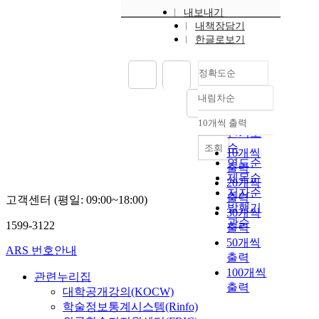
내보내기
내책장담기
한글로보기
정확도순
내림차순
정확도
순
10개씩 출력
내림차순
인기도
순
조회
10개씩
연도순
출력
제목순
20개씩
저자순
출력
고객센터 (평일: 09:00~18:00)
발행기
30개씩
관순
1599-3122
출력
50개씩
ARS 번호안내
출력
100개씩
관련누리집
출력
대학공개강의(KOCW)
학술정보통계시스템(Rinfo)