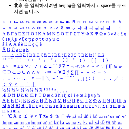
北京 을 입력하시려면
beijing
을 입력하시고 space를 누르
시면 됩니다.
ㅥ
ㅦ
ㅧ
ㅨ
ㅩ
ㅪ
ㅫ
ㅬ
ㅭ
ㅮ
ㅯ
ㅰ
ㅱ
ㅲ
ㅳ
ㅴ
ㅵ
ㅶ
ㅷ
ㅸ
ㅹ
ㅺ
ㅻ
ㅼ
ㅽ
ㅾ
ㅿ
ㆀ
ㆁ
ㆂ
ㆃ
ㆄ
ㆅ
ㆆ
ㆇ
ㆈ
ㆉ
ㆊ
ㆋ
ㆌ
ㆍ
ㆎ
Α
Β
Γ
Δ
Ε
Ζ
Η
Θ
Ι
Κ
Λ
Μ
Ν
Ξ
Ο
Π
Ρ
Σ
Τ
Υ
Φ
Χ
Ψ
Ω
α
β
γ
δ
ε
ζ
η
θ
ι
κ
λ
μ
ν
ξ
ο
π
ρ
σ
τ
υ
φ
χ
ψ
ω
á
à
Á
À
é
è
É
È
ç
Ç
ê
Ä
Ö
Ü
ä
ö
ü
ß
ְ
ֳ
ֲ
ֱ
ָ
ַ
ֵ
ֶ
ִ
ֹ
ּ
ֻ
ׂ
ׁ
ּ
ב
ה
נ
מ
צ
ת
ץ
ש
ד
ג
כ
ע
י
ח
ל
ך
ף
ק
ר
א
ט
ו
ן
ם
פ
‘
’
“
”
〔
〕
〈
〉
「
」
『
』
【
】
＂
（
）
［
］
｛
｝
±
×
÷
≠
≤
≥
∞
∴
♂
♀
∠
⊥
⌒
∂
∇
≡
≒
≪
≫
√
∽
∝
∵
∫
∬
∈
∋
⊆
⊇
⊂
⊃
∪
∩
∧
∨
￢
⇒
⇔
∀
∃
∮
∑
∏
＋
－
＜
＝
＞
、
。
·
‥
…
¨
〃
―
∥
＼
∼
´
～
ˇ
˘
˝
˚
˙
¸
˛
¡
¿
ː
！
＇
，
．
／
：
；
？
＾
＿
｀
｜
½
⅓
⅔
¼
¾
⅛
⅜
⅝
⅞
¹
²
³
⁴
ⁿ
₁
₂
₃
₄
Æ
Ð
Ħ
Ĳ
Ł
Ø
Œ
Þ
Ŧ
Ŋ
æ
đ
ð
ħ
ı
ĳ
ĸ
ŀ
ł
ø
œ
ß
þ
ŧ
ŋ
ŉ
А
Б
В
Г
Д
Е
Ё
Ж
З
И
Й
К
Л
М
Н
О
П
Р
С
Т
У
Ф
Х
Ц
Ч
Ш
Щ
Ъ
Ы
Ь
Э
Ю
Я
а
б
в
г
д
е
ё
ж
з
и
й
к
л
м
н
о
п
р
с
т
у
ф
х
ц
ч
ш
щ
ъ
ы
ь
э
ю
я
′
″
℃
Å
￠
￡
￥
¤
℉
‰
＄
％
Ｆ
￦
㎕
㎖
㎗
ℓ
㎘
㏄
㎣
㎤
㎥
㎦
㎙
㎚
㎛
㎜
㎝
㎞
㎟
㎠
㎡
㎢
㏊
㎍
㎎
㎏
㏏
㎈
㎉
㏈
㎧
㎨
㎰
㎱
㎲
㎳
㎴
㎵
㎶
㎷
㎸
㎹
㎀
㎁
㎂
㎃
㎄
㎺
㎻
㎽
㎾
㎿
㎐
㎑