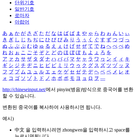
단위기호
일반기호
로마자
아랍어
あ
ぁ
か
が
さ
ざ
た
だ
な
は
ば
ぱ
ま
や
ゃ
ら
わ
ゎ
ん
い
ぃ
き
ぎ
し
じ
ち
ぢ
に
ひ
び
ぴ
み
り
う
ぅ
く
ぐ
す
ず
つ
づ
っ
ぬ
ふ
ぶ
ぷ
む
ゆ
ゅ
る
え
ぇ
け
げ
せ
ぜ
て
で
ね
へ
べ
ぺ
め
れ
お
ぉ
こ
ご
そ
ぞ
と
ど
の
ほ
ぼ
ぽ
も
よ
ょ
ろ
を
ア
ァ
カ
サ
ザ
タ
ダ
ナ
ハ
バ
パ
マ
ヤ
ャ
ラ
ワ
ヮ
ン
イ
ィ
キ
ギ
シ
ジ
チ
ヂ
ニ
ヒ
ビ
ピ
ミ
リ
ウ
ゥ
ク
グ
ス
ズ
ツ
ヅ
ッ
ヌ
フ
ブ
プ
ム
ユ
ュ
ル
エ
ェ
ケ
ゲ
セ
ゼ
テ
デ
ヘ
ベ
ペ
メ
レ
オ
ォ
コ
ゴ
ソ
ゾ
ト
ド
ノ
ホ
ボ
ポ
モ
ヨ
ョ
ロ
ヲ
―
http://chineseinput.net/
에서 pinyin(병음)방식으로 중국어를 변환
할 수 있습니다.
변환된 중국어를 복사하여 사용하시면 됩니다.
예시)
中文 을 입력하시려면
zhongwen
을 입력하시고 space를
누르시면됩니다.