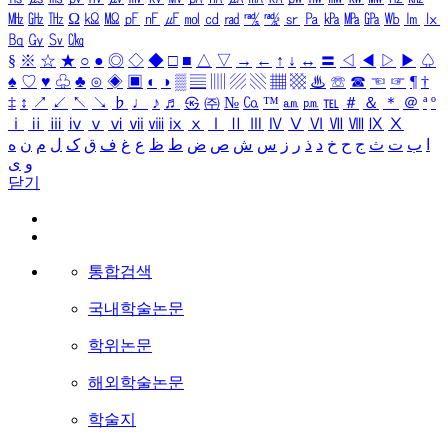
㎒
㎓
㎔
Ω
㏀
㏁
㎊
㎋
㎌
㏖
㏅
㎭
㎮
㎯
㏛
㎩
㎪
㎫
㎬
㏝
㏐
㏓
㏃
㏉
㏜
㏆
§
※
☆
★
○
●
◎
◇
◆
□
■
△
▽
→
←
↑
↓
↔
〓
◁
◀
▷
▶
♤
♠
♡
♥
♧
♣
⊙
◈
▣
◐
◑
▒
▤
▥
▨
▧
▦
▩
♨
☏
☎
☜
☞
¶
†
‡
↕
↗
↙
↖
↘
♭
♩
♪
♬
㉿
㈜
№
㏇
™
㏂
㏘
℡
＃
＆
＊
＠
ª
º
ⅰ
ⅱ
ⅲ
ⅳ
ⅴ
ⅵ
ⅶ
ⅷ
ⅸ
ⅹ
Ⅰ
Ⅱ
Ⅲ
Ⅳ
Ⅴ
Ⅵ
Ⅶ
Ⅷ
Ⅸ
Ⅹ
ا
ب
ت
ث
ج
ح
خ
د
ذ
ر
ز
س
ش
ص
ض
ط
ظ
ع
غ
ف
ق
ک
ل
م
ن
ه
و
ی
닫기
통합검색
국내학술논문
학위논문
해외학술논문
학술지