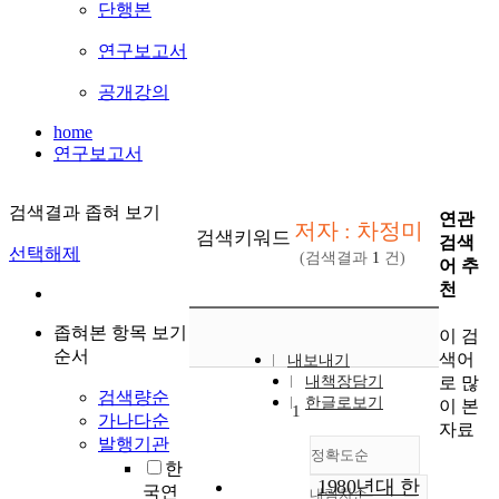
단행본
연구보고서
공개강의
home
연구보고서
검색결과 좁혀 보기
연관
저자 : 차정미
검색키워드
검색
선택해제
(검색결과
1
건)
어 추
천
좁혀본 항목 보기
이 검
순서
색어
내보내기
로 많
내책장담기
검색량순
한글로보기
이 본
1
가나다순
자료
발행기관
정확도순
한
1980년대 한
국연
내림차순