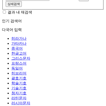
상세검색
결과 내 재검색
인기 검색어
다국어 입력
히라가나
가타카나
중국어
한글고어
그리스문자
프랑스어
독일어
히브리어
괄호기호
학술기호
기술기호
첨자기호
라틴문자
러시아문자