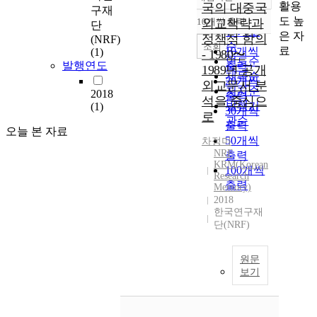
정확도
활용
국의 대중국
구재
순
도 높
10개씩 출력
외교책략과
단
내림차순
인기도
은 자
정책적 함의
(NRF)
순
조회
료
10개씩
(1)
- 1980〜
연도순
발행연도
출력
1989년 공개
제목순
20개씩
외교문서 분
저자순
2018
출력
석을 중심으
발행기
(1)
30개씩
로
관순
출력
오늘 본 자료
50개씩
차정미
NRF
출력
KRM(Korean
100개씩
Research
출력
Memory)
2018
한국연구재
단(NRF)
원문
보기