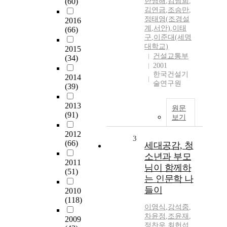
(60)
한영해
,
김남희
,
김연금
,
조승만
,
정태영(조경설
2016
계
,
서안)
,
이태
(66)
구
,
이준대(세명
대학교)
2015
건설교통부
(34)
2001
한국건설기
2014
술연구원
(39)
2013
원문
(91)
보기
2012
3
(66)
세대공감, 청
소년과 부모
2011
님이 함께하
(51)
는 인문학 나
들이
2010
(118)
이영식
,
강석중
,
차윤정
,
조윤재
,
2009
정찬우
,
최헌섭
,