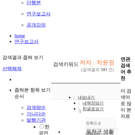
단행본
연구보고서
공개강의
home
연구보고서
검색결과 좁혀 보기
연관
저자 : 차윤정
검색키워드
검색
선택해제
(검색결과
593
건)
어 추
천
좁혀본 항목 보기
이 검
순서
색어
내보내기
로 많
내책장담기
검색량순
한글로보기
이 본
1
가나다순
자료
발행기관
정확도순
한
옥천군 생활
국연
내림차순