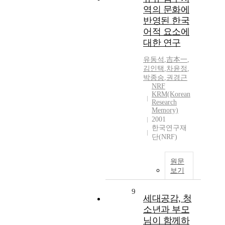
역의 문화에
반영된 한국
어적 요소에
대한 연구
유동석
,
吉本一
,
김인택
,
차윤정
,
박종승
,
권경근
NRF
KRM(Korean
Research
Memory)
2001
한국연구재
단(NRF)
원문
보기
9
세대공감, 청
소년과 부모
님이 함께하