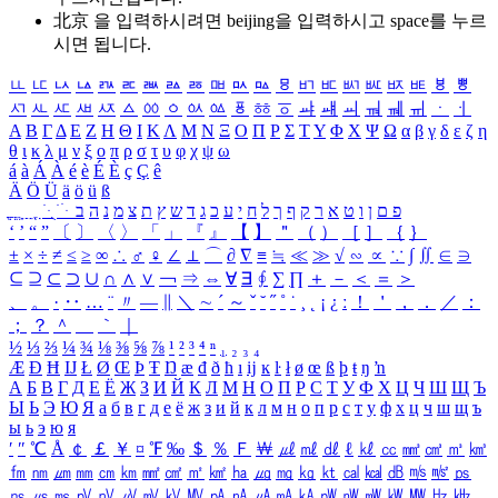
北京 을 입력하시려면
beijing
을 입력하시고 space를 누르
시면 됩니다.
ㅥ
ㅦ
ㅧ
ㅨ
ㅩ
ㅪ
ㅫ
ㅬ
ㅭ
ㅮ
ㅯ
ㅰ
ㅱ
ㅲ
ㅳ
ㅴ
ㅵ
ㅶ
ㅷ
ㅸ
ㅹ
ㅺ
ㅻ
ㅼ
ㅽ
ㅾ
ㅿ
ㆀ
ㆁ
ㆂ
ㆃ
ㆄ
ㆅ
ㆆ
ㆇ
ㆈ
ㆉ
ㆊ
ㆋ
ㆌ
ㆍ
ㆎ
Α
Β
Γ
Δ
Ε
Ζ
Η
Θ
Ι
Κ
Λ
Μ
Ν
Ξ
Ο
Π
Ρ
Σ
Τ
Υ
Φ
Χ
Ψ
Ω
α
β
γ
δ
ε
ζ
η
θ
ι
κ
λ
μ
ν
ξ
ο
π
ρ
σ
τ
υ
φ
χ
ψ
ω
á
à
Á
À
é
è
É
È
ç
Ç
ê
Ä
Ö
Ü
ä
ö
ü
ß
ְ
ֳ
ֲ
ֱ
ָ
ַ
ֵ
ֶ
ִ
ֹ
ּ
ֻ
ׂ
ׁ
ּ
ב
ה
נ
מ
צ
ת
ץ
ש
ד
ג
כ
ע
י
ח
ל
ך
ף
ק
ר
א
ט
ו
ן
ם
פ
‘
’
“
”
〔
〕
〈
〉
「
」
『
』
【
】
＂
（
）
［
］
｛
｝
±
×
÷
≠
≤
≥
∞
∴
♂
♀
∠
⊥
⌒
∂
∇
≡
≒
≪
≫
√
∽
∝
∵
∫
∬
∈
∋
⊆
⊇
⊂
⊃
∪
∩
∧
∨
￢
⇒
⇔
∀
∃
∮
∑
∏
＋
－
＜
＝
＞
、
。
·
‥
…
¨
〃
―
∥
＼
∼
´
～
ˇ
˘
˝
˚
˙
¸
˛
¡
¿
ː
！
＇
，
．
／
：
；
？
＾
＿
｀
｜
½
⅓
⅔
¼
¾
⅛
⅜
⅝
⅞
¹
²
³
⁴
ⁿ
₁
₂
₃
₄
Æ
Ð
Ħ
Ĳ
Ł
Ø
Œ
Þ
Ŧ
Ŋ
æ
đ
ð
ħ
ı
ĳ
ĸ
ŀ
ł
ø
œ
ß
þ
ŧ
ŋ
ŉ
А
Б
В
Г
Д
Е
Ё
Ж
З
И
Й
К
Л
М
Н
О
П
Р
С
Т
У
Ф
Х
Ц
Ч
Ш
Щ
Ъ
Ы
Ь
Э
Ю
Я
а
б
в
г
д
е
ё
ж
з
и
й
к
л
м
н
о
п
р
с
т
у
ф
х
ц
ч
ш
щ
ъ
ы
ь
э
ю
я
′
″
℃
Å
￠
￡
￥
¤
℉
‰
＄
％
Ｆ
￦
㎕
㎖
㎗
ℓ
㎘
㏄
㎣
㎤
㎥
㎦
㎙
㎚
㎛
㎜
㎝
㎞
㎟
㎠
㎡
㎢
㏊
㎍
㎎
㎏
㏏
㎈
㎉
㏈
㎧
㎨
㎰
㎱
㎲
㎳
㎴
㎵
㎶
㎷
㎸
㎹
㎀
㎁
㎂
㎃
㎄
㎺
㎻
㎽
㎾
㎿
㎐
㎑