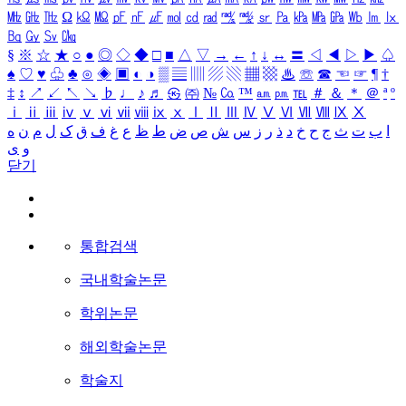
㎒
㎓
㎔
Ω
㏀
㏁
㎊
㎋
㎌
㏖
㏅
㎭
㎮
㎯
㏛
㎩
㎪
㎫
㎬
㏝
㏐
㏓
㏃
㏉
㏜
㏆
§
※
☆
★
○
●
◎
◇
◆
□
■
△
▽
→
←
↑
↓
↔
〓
◁
◀
▷
▶
♤
♠
♡
♥
♧
♣
⊙
◈
▣
◐
◑
▒
▤
▥
▨
▧
▦
▩
♨
☏
☎
☜
☞
¶
†
‡
↕
↗
↙
↖
↘
♭
♩
♪
♬
㉿
㈜
№
㏇
™
㏂
㏘
℡
＃
＆
＊
＠
ª
º
ⅰ
ⅱ
ⅲ
ⅳ
ⅴ
ⅵ
ⅶ
ⅷ
ⅸ
ⅹ
Ⅰ
Ⅱ
Ⅲ
Ⅳ
Ⅴ
Ⅵ
Ⅶ
Ⅷ
Ⅸ
Ⅹ
ا
ب
ت
ث
ج
ح
خ
د
ذ
ر
ز
س
ش
ص
ض
ط
ظ
ع
غ
ف
ق
ک
ل
م
ن
ه
و
ی
닫기
통합검색
국내학술논문
학위논문
해외학술논문
학술지