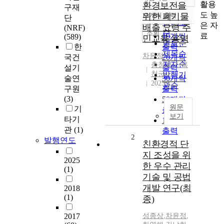
정확도
활용
환경보전을
구재
순
도 높
10개씩 출력
위한 폐기물
단
내림차순
인기도
은 자
배출 요령 주
(NRF)
순
조회
료
10개씩
(589)
민교육 용역
연도순
한
출력
제목순
차윤정
국건
20개씩
저자순
충청북도 옥
설기
출력
천군
발행기
술연
30개씩
2025
관순
구원
출력
(3)
50개씩
원문
기
출력
보기
타기
100개씩
관
(1)
출력
2
발행연도
친환경적 단
지 조성을 위
2025
한 우수 관리
(1)
기술 및 공법
개발 연구(최
2018
(1)
종)
2017
성종상
,
차윤정
,