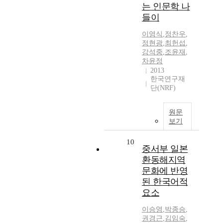
는 인문학 나
들이
이영식
,
정찬우
,
정현광
,
최헌섭
,
강석중
,
조윤재
,
차윤정
2013
한국연구재
단(NRF)
원문
보기
10
중서부 일본
환동해지역
문화에 반영
된 한국어적
요소
이승영
,
박종승
,
권경근
,
김임숙
,