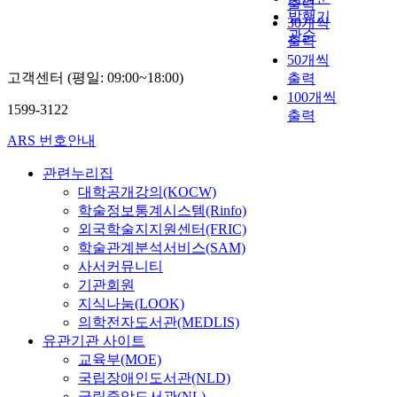
출력
발행기
30개씩
관순
출력
50개씩
고객센터 (평일: 09:00~18:00)
출력
100개씩
1599-3122
출력
ARS 번호안내
관련누리집
대학공개강의(KOCW)
학술정보통계시스템(Rinfo)
외국학술지지원센터(FRIC)
학술관계분석서비스(SAM)
사서커뮤니티
기관회원
지식나눔(LOOK)
의학전자도서관(MEDLIS)
유관기관 사이트
교육부(MOE)
국립장애인도서관(NLD)
국립중앙도서관(NL)