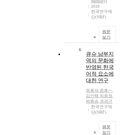
Memory)
2018
한국연구재
단(NRF)
원문
보기
6
큐슈 남부지
역의 문화에
반영된 한국
어적 요소에
대한 연구
유동석
,
吉本一
,
김인택
,
차윤정
,
박종승
,
권경근
한국연구재
단(NRF)
원문
보기