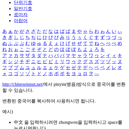
단위기호
일반기호
로마자
아랍어
あ
ぁ
か
が
さ
ざ
た
だ
な
は
ば
ぱ
ま
や
ゃ
ら
わ
ゎ
ん
い
ぃ
き
ぎ
し
じ
ち
ぢ
に
ひ
び
ぴ
み
り
う
ぅ
く
ぐ
す
ず
つ
づ
っ
ぬ
ふ
ぶ
ぷ
む
ゆ
ゅ
る
え
ぇ
け
げ
せ
ぜ
て
で
ね
へ
べ
ぺ
め
れ
お
ぉ
こ
ご
そ
ぞ
と
ど
の
ほ
ぼ
ぽ
も
よ
ょ
ろ
を
ア
ァ
カ
サ
ザ
タ
ダ
ナ
ハ
バ
パ
マ
ヤ
ャ
ラ
ワ
ヮ
ン
イ
ィ
キ
ギ
シ
ジ
チ
ヂ
ニ
ヒ
ビ
ピ
ミ
リ
ウ
ゥ
ク
グ
ス
ズ
ツ
ヅ
ッ
ヌ
フ
ブ
プ
ム
ユ
ュ
ル
エ
ェ
ケ
ゲ
セ
ゼ
テ
デ
ヘ
ベ
ペ
メ
レ
オ
ォ
コ
ゴ
ソ
ゾ
ト
ド
ノ
ホ
ボ
ポ
モ
ヨ
ョ
ロ
ヲ
―
http://chineseinput.net/
에서 pinyin(병음)방식으로 중국어를 변환
할 수 있습니다.
변환된 중국어를 복사하여 사용하시면 됩니다.
예시)
中文 을 입력하시려면
zhongwen
을 입력하시고 space를
누르시면됩니다.