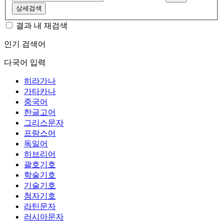
상세검색
결과 내 재검색
인기 검색어
다국어 입력
히라가나
가타카나
중국어
한글고어
그리스문자
프랑스어
독일어
히브리어
괄호기호
학술기호
기술기호
첨자기호
라틴문자
러시아문자