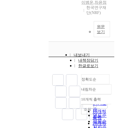
이병운
,
차윤정
한국연구재
단(NRF)
원문
보기
내보내기
내책장담기
한글로보기
정확도순
내림차순
정확도
순
10개씩 출력
내림차순
인기도
순
조회
10개씩
연도순
출력
제목순
20개씩
저자순