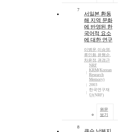
7
서일본 환동
해 지역 문화
에 반영된 한
국어적 요소
에 대한 연구
이병운
,
이승영
,
류민화
,
윤행순
,
차윤정
,
권경근
NRF
KRM(Korean
Research
Memory)
2003
한국연구재
단(NRF)
원문
보기
8
큐슈 남부지