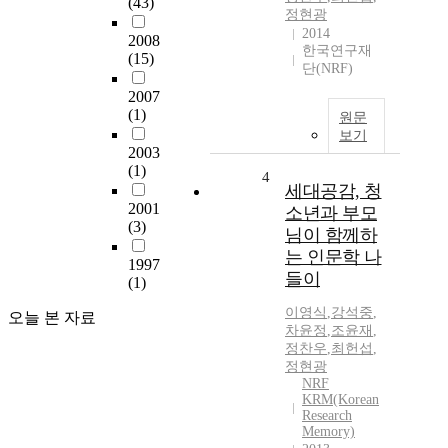
(43)
정현광
2014
2008
한국연구재
(15)
단(NRF)
2007
(1)
원문
보기
2003
(1)
4
세대공감, 청
2001
소년과 부모
(3)
님이 함께하
는 인문학 나
1997
들이
(1)
이영식
,
강석중
,
오늘 본 자료
차윤정
,
조윤재
,
정찬우
,
최헌섭
,
정현광
NRF
KRM(Korean
Research
Memory)