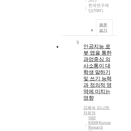
2013
한국연구재
단(NRF)
원문
보기
5
인공지능 로
봇 앱을 통한
과업중심 의
사소통이 대
학생 말하기
및 쓰기 능력
과 정의적 영
역에 미치는
영향
김혜숙
,
김나영
,
차윤정
NRF
KRM(Korean
Research