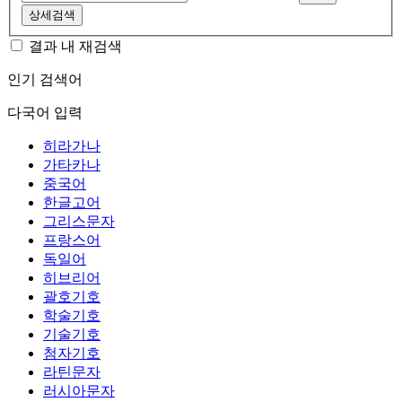
상세검색
결과 내 재검색
인기 검색어
다국어 입력
히라가나
가타카나
중국어
한글고어
그리스문자
프랑스어
독일어
히브리어
괄호기호
학술기호
기술기호
첨자기호
라틴문자
러시아문자