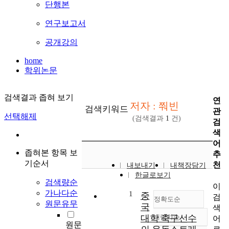
단행본
연구보고서
공개강의
home
학위논문
검색결과 좁혀 보기
연
저자 : 쭤빈
검색키워드
관
선택해제
(검색결과
1
건)
검
색
어
좁혀본 항목 보
추
기순서
천
내보내기
내책장담기
한글로보기
검색량순
이
가나다순
1
중
검
정확도순
원문유무
국
색
대학 축구선수
내림차순
어
정확도
원문