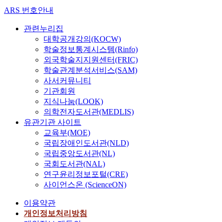
w
ARS 번호안내
t
h
관련누리집
i
대학공개강의(KOCW)
n
학술정보통계시스템(Rinfo)
a
외국학술지지원센터(FRIC)
s
학술관계분석서비스(SAM)
h
사서커뮤니티
o
기관회원
r
지식나눔(LOOK)
t
의학전자도서관(MEDLIS)
p
유관기관 사이트
e
교육부(MOE)
r
국립장애인도서관(NLD)
i
국립중앙도서관(NL)
o
d
국회도서관(NAL)
o
연구윤리정보포털(CRE)
f
사이언스온 (ScienceON)
t
이용약관
i
m
개인정보처리방침