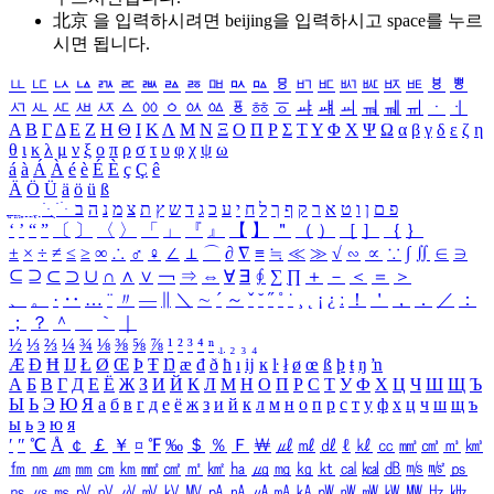
北京 을 입력하시려면
beijing
을 입력하시고 space를 누르
시면 됩니다.
ㅥ
ㅦ
ㅧ
ㅨ
ㅩ
ㅪ
ㅫ
ㅬ
ㅭ
ㅮ
ㅯ
ㅰ
ㅱ
ㅲ
ㅳ
ㅴ
ㅵ
ㅶ
ㅷ
ㅸ
ㅹ
ㅺ
ㅻ
ㅼ
ㅽ
ㅾ
ㅿ
ㆀ
ㆁ
ㆂ
ㆃ
ㆄ
ㆅ
ㆆ
ㆇ
ㆈ
ㆉ
ㆊ
ㆋ
ㆌ
ㆍ
ㆎ
Α
Β
Γ
Δ
Ε
Ζ
Η
Θ
Ι
Κ
Λ
Μ
Ν
Ξ
Ο
Π
Ρ
Σ
Τ
Υ
Φ
Χ
Ψ
Ω
α
β
γ
δ
ε
ζ
η
θ
ι
κ
λ
μ
ν
ξ
ο
π
ρ
σ
τ
υ
φ
χ
ψ
ω
á
à
Á
À
é
è
É
È
ç
Ç
ê
Ä
Ö
Ü
ä
ö
ü
ß
ְ
ֳ
ֲ
ֱ
ָ
ַ
ֵ
ֶ
ִ
ֹ
ּ
ֻ
ׂ
ׁ
ּ
ב
ה
נ
מ
צ
ת
ץ
ש
ד
ג
כ
ע
י
ח
ל
ך
ף
ק
ר
א
ט
ו
ן
ם
פ
‘
’
“
”
〔
〕
〈
〉
「
」
『
』
【
】
＂
（
）
［
］
｛
｝
±
×
÷
≠
≤
≥
∞
∴
♂
♀
∠
⊥
⌒
∂
∇
≡
≒
≪
≫
√
∽
∝
∵
∫
∬
∈
∋
⊆
⊇
⊂
⊃
∪
∩
∧
∨
￢
⇒
⇔
∀
∃
∮
∑
∏
＋
－
＜
＝
＞
、
。
·
‥
…
¨
〃
―
∥
＼
∼
´
～
ˇ
˘
˝
˚
˙
¸
˛
¡
¿
ː
！
＇
，
．
／
：
；
？
＾
＿
｀
｜
½
⅓
⅔
¼
¾
⅛
⅜
⅝
⅞
¹
²
³
⁴
ⁿ
₁
₂
₃
₄
Æ
Ð
Ħ
Ĳ
Ł
Ø
Œ
Þ
Ŧ
Ŋ
æ
đ
ð
ħ
ı
ĳ
ĸ
ŀ
ł
ø
œ
ß
þ
ŧ
ŋ
ŉ
А
Б
В
Г
Д
Е
Ё
Ж
З
И
Й
К
Л
М
Н
О
П
Р
С
Т
У
Ф
Х
Ц
Ч
Ш
Щ
Ъ
Ы
Ь
Э
Ю
Я
а
б
в
г
д
е
ё
ж
з
и
й
к
л
м
н
о
п
р
с
т
у
ф
х
ц
ч
ш
щ
ъ
ы
ь
э
ю
я
′
″
℃
Å
￠
￡
￥
¤
℉
‰
＄
％
Ｆ
￦
㎕
㎖
㎗
ℓ
㎘
㏄
㎣
㎤
㎥
㎦
㎙
㎚
㎛
㎜
㎝
㎞
㎟
㎠
㎡
㎢
㏊
㎍
㎎
㎏
㏏
㎈
㎉
㏈
㎧
㎨
㎰
㎱
㎲
㎳
㎴
㎵
㎶
㎷
㎸
㎹
㎀
㎁
㎂
㎃
㎄
㎺
㎻
㎽
㎾
㎿
㎐
㎑