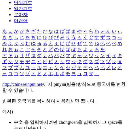
단위기호
일반기호
로마자
아랍어
あ
ぁ
か
が
さ
ざ
た
だ
な
は
ば
ぱ
ま
や
ゃ
ら
わ
ゎ
ん
い
ぃ
き
ぎ
し
じ
ち
ぢ
に
ひ
び
ぴ
み
り
う
ぅ
く
ぐ
す
ず
つ
づ
っ
ぬ
ふ
ぶ
ぷ
む
ゆ
ゅ
る
え
ぇ
け
げ
せ
ぜ
て
で
ね
へ
べ
ぺ
め
れ
お
ぉ
こ
ご
そ
ぞ
と
ど
の
ほ
ぼ
ぽ
も
よ
ょ
ろ
を
ア
ァ
カ
サ
ザ
タ
ダ
ナ
ハ
バ
パ
マ
ヤ
ャ
ラ
ワ
ヮ
ン
イ
ィ
キ
ギ
シ
ジ
チ
ヂ
ニ
ヒ
ビ
ピ
ミ
リ
ウ
ゥ
ク
グ
ス
ズ
ツ
ヅ
ッ
ヌ
フ
ブ
プ
ム
ユ
ュ
ル
エ
ェ
ケ
ゲ
セ
ゼ
テ
デ
ヘ
ベ
ペ
メ
レ
オ
ォ
コ
ゴ
ソ
ゾ
ト
ド
ノ
ホ
ボ
ポ
モ
ヨ
ョ
ロ
ヲ
―
http://chineseinput.net/
에서 pinyin(병음)방식으로 중국어를 변환
할 수 있습니다.
변환된 중국어를 복사하여 사용하시면 됩니다.
예시)
中文 을 입력하시려면
zhongwen
을 입력하시고 space를
누르시면됩니다.