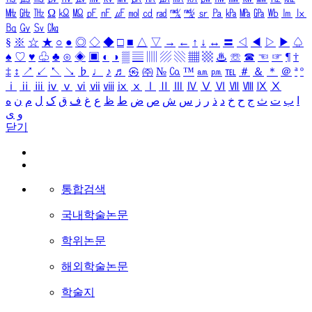
㎒
㎓
㎔
Ω
㏀
㏁
㎊
㎋
㎌
㏖
㏅
㎭
㎮
㎯
㏛
㎩
㎪
㎫
㎬
㏝
㏐
㏓
㏃
㏉
㏜
㏆
§
※
☆
★
○
●
◎
◇
◆
□
■
△
▽
→
←
↑
↓
↔
〓
◁
◀
▷
▶
♤
♠
♡
♥
♧
♣
⊙
◈
▣
◐
◑
▒
▤
▥
▨
▧
▦
▩
♨
☏
☎
☜
☞
¶
†
‡
↕
↗
↙
↖
↘
♭
♩
♪
♬
㉿
㈜
№
㏇
™
㏂
㏘
℡
＃
＆
＊
＠
ª
º
ⅰ
ⅱ
ⅲ
ⅳ
ⅴ
ⅵ
ⅶ
ⅷ
ⅸ
ⅹ
Ⅰ
Ⅱ
Ⅲ
Ⅳ
Ⅴ
Ⅵ
Ⅶ
Ⅷ
Ⅸ
Ⅹ
ا
ب
ت
ث
ج
ح
خ
د
ذ
ر
ز
س
ش
ص
ض
ط
ظ
ع
غ
ف
ق
ک
ل
م
ن
ه
و
ی
닫기
통합검색
국내학술논문
학위논문
해외학술논문
학술지