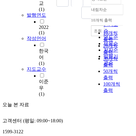
교
h
(1)
내림차순
a
정확도
발행연도
s
순
10개씩 출력
내림차순
e
인기도
2022
x
순
조회
(1)
10개씩
p
연도순
작성언어
출력
e
제목순
20개씩
r
저자순
한국
출력
i
발행기
어
30개씩
e
관순
(1)
출력
n
지도교수
50개씩
c
출력
e
이준
100개씩
d
우
출력
r
(1)
a
p
오늘 본 자료
i
d
고객센터 (평일: 09:00~18:00)
g
r
1599-3122
o