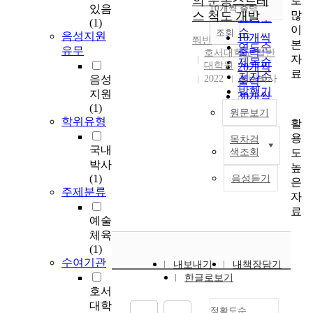
의 운동스트레
로
순
있음
10개씩 출력
내림차순
많
스 척도 개발
인기도
(1)
이
순
조회
음성지원
10개씩
쭤빈
본
연도순
유무
출력
호서대학교 일반
자
제목순
대학원
20개씩
료
저자순
음성
2022
국내박사
출력
발행기
지원
30개씩
관순
(1)
출력
원문보기
학위유형
활
50개씩
용
목차검
출력
C
국내
도
색조회
100개씩
h
박사
높
출력
i
(1)
음성듣기
은
n
주제분류
자
a
료
'
예술
s
체육
s
(1)
o
수여기관
내보내기
내책장담기
c
한글로보기
c
호서
e
대학
정확도순
r