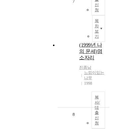
7
신
청
목
차
보
기
(1999년 나
의 운세)염
소자리
진종남
느낌이있는
나무
1998
복
사/
대
출
8
신
청