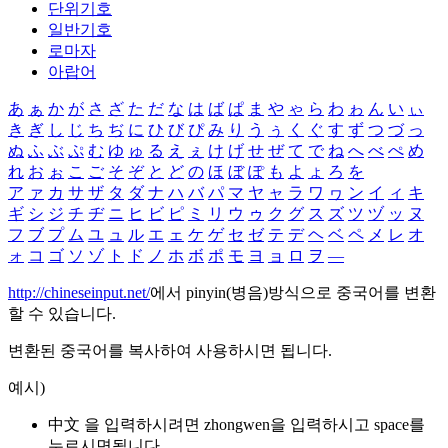
단위기호
일반기호
로마자
아랍어
あ
ぁ
か
が
さ
ざ
た
だ
な
は
ば
ぱ
ま
や
ゃ
ら
わ
ゎ
ん
い
ぃ
き
ぎ
し
じ
ち
ぢ
に
ひ
び
ぴ
み
り
う
ぅ
く
ぐ
す
ず
つ
づ
っ
ぬ
ふ
ぶ
ぷ
む
ゆ
ゅ
る
え
ぇ
け
げ
せ
ぜ
て
で
ね
へ
べ
ぺ
め
れ
お
ぉ
こ
ご
そ
ぞ
と
ど
の
ほ
ぼ
ぽ
も
よ
ょ
ろ
を
ア
ァ
カ
サ
ザ
タ
ダ
ナ
ハ
バ
パ
マ
ヤ
ャ
ラ
ワ
ヮ
ン
イ
ィ
キ
ギ
シ
ジ
チ
ヂ
ニ
ヒ
ビ
ピ
ミ
リ
ウ
ゥ
ク
グ
ス
ズ
ツ
ヅ
ッ
ヌ
フ
ブ
プ
ム
ユ
ュ
ル
エ
ェ
ケ
ゲ
セ
ゼ
テ
デ
ヘ
ベ
ペ
メ
レ
オ
ォ
コ
ゴ
ソ
ゾ
ト
ド
ノ
ホ
ボ
ポ
モ
ヨ
ョ
ロ
ヲ
―
http://chineseinput.net/
에서 pinyin(병음)방식으로 중국어를 변환
할 수 있습니다.
변환된 중국어를 복사하여 사용하시면 됩니다.
예시)
中文 을 입력하시려면
zhongwen
을 입력하시고 space를
누르시면됩니다.