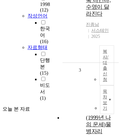
쭉 나간다,
1998
수영이 달
(12)
라진다
작성언어
진종남
한국
서스테인
어
2025
(16)
자료형태
복
사/
단행
대
본
출
3
(15)
신
청
비도
서
목
차
(1)
보
기
오늘 본 자료
(1999년 나
의 운세)물
병자리