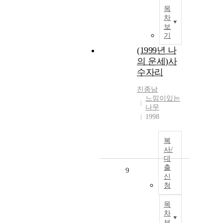
목
차
보
기
(1999년 나
의 운세)사
수자리
진종남
느낌이있는
나무
1998
복
사/
대
출
9
신
청
목
차
보