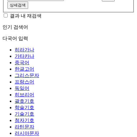
상세검색
결과 내 재검색
인기 검색어
다국어 입력
히라가나
가타카나
중국어
한글고어
그리스문자
프랑스어
독일어
히브리어
괄호기호
학술기호
기술기호
첨자기호
라틴문자
러시아문자