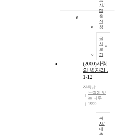
사/
대
출
6
신
청
목
차
보
기
(2000)사랑
의 별자리 .
1-12
진종남
느낌이 있
는 나무
1999
복
사/
대
출