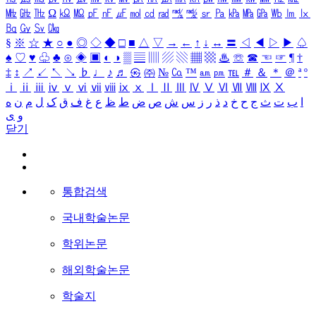
㎒
㎓
㎔
Ω
㏀
㏁
㎊
㎋
㎌
㏖
㏅
㎭
㎮
㎯
㏛
㎩
㎪
㎫
㎬
㏝
㏐
㏓
㏃
㏉
㏜
㏆
§
※
☆
★
○
●
◎
◇
◆
□
■
△
▽
→
←
↑
↓
↔
〓
◁
◀
▷
▶
♤
♠
♡
♥
♧
♣
⊙
◈
▣
◐
◑
▒
▤
▥
▨
▧
▦
▩
♨
☏
☎
☜
☞
¶
†
‡
↕
↗
↙
↖
↘
♭
♩
♪
♬
㉿
㈜
№
㏇
™
㏂
㏘
℡
＃
＆
＊
＠
ª
º
ⅰ
ⅱ
ⅲ
ⅳ
ⅴ
ⅵ
ⅶ
ⅷ
ⅸ
ⅹ
Ⅰ
Ⅱ
Ⅲ
Ⅳ
Ⅴ
Ⅵ
Ⅶ
Ⅷ
Ⅸ
Ⅹ
ا
ب
ت
ث
ج
ح
خ
د
ذ
ر
ز
س
ش
ص
ض
ط
ظ
ع
غ
ف
ق
ک
ل
م
ن
ه
و
ی
닫기
통합검색
국내학술논문
학위논문
해외학술논문
학술지