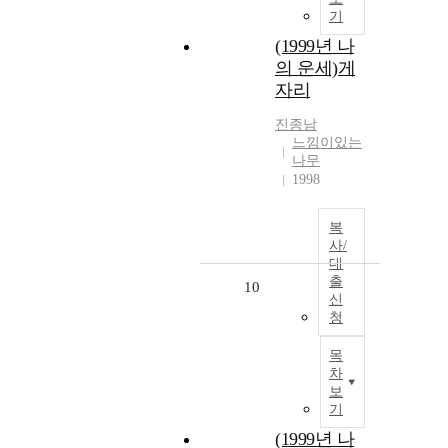
기
(1999년 나
의 운세)게
자리
진종남
느낌이있는
나무
1998
복
사/
대
출
10
신
청
목
차
보
기
(1999년 나