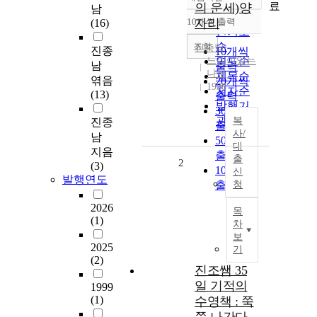
정확도
료
의 운세)양
남
순
10개씩 출력
자리
(16)
내림차순
인기도
순
조회
진종남
진종
10개씩
느낌이있는
연도순
남
출력
나무
제목순
엮음
20개씩
1998
저자순
(13)
출력
발행기
30개씩
관순
복
진종
출력
사/
남
50개씩
대
지음
출력
출
2
(3)
100개씩
신
발행연도
출력
청
2026
목
(1)
차
보
2025
기
(2)
진조쌤 35
일 기적의
1999
(1)
수영책 : 쭉