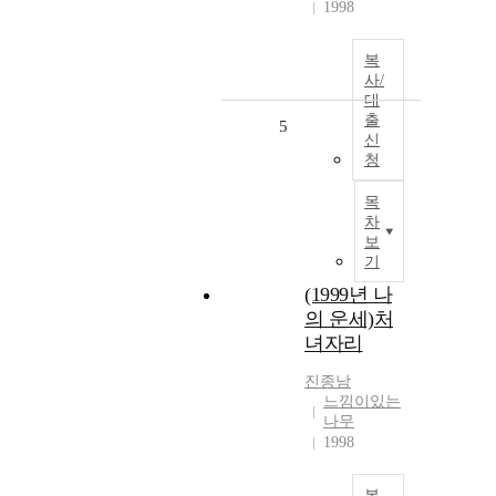
1998
복
사/
대
출
5
신
청
목
차
보
기
(1999년 나
의 운세)처
녀자리
진종남
느낌이있는
나무
1998
복