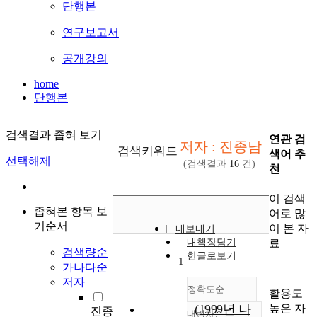
단행본
연구보고서
공개강의
home
단행본
검색결과 좁혀 보기
연관 검
저자 : 진종남
검색키워드
색어 추
선택해제
(검색결과
16
건)
천
이 검색
좁혀본 항목 보
어로 많
기순서
이 본 자
내보내기
료
내책장담기
검색량순
한글로보기
1
가나다순
저자
정확도순
활용도
높은 자
(1999년 나
진종
내림차순