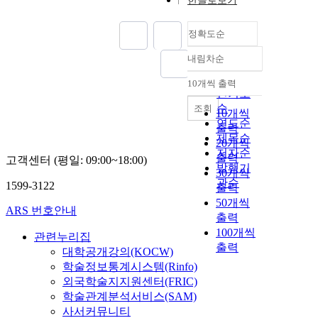
한글로보기
정확도순
내림차순
정확도
순
10개씩 출력
내림차순
인기도
순
조회
10개씩
연도순
출력
제목순
20개씩
저자순
출력
고객센터 (평일: 09:00~18:00)
발행기
30개씩
관순
1599-3122
출력
50개씩
ARS 번호안내
출력
100개씩
관련누리집
출력
대학공개강의(KOCW)
학술정보통계시스템(Rinfo)
외국학술지지원센터(FRIC)
학술관계분석서비스(SAM)
사서커뮤니티