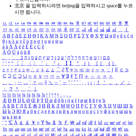
北京 을 입력하시려면
beijing
을 입력하시고 space를 누르
시면 됩니다.
ㅥ
ㅦ
ㅧ
ㅨ
ㅩ
ㅪ
ㅫ
ㅬ
ㅭ
ㅮ
ㅯ
ㅰ
ㅱ
ㅲ
ㅳ
ㅴ
ㅵ
ㅶ
ㅷ
ㅸ
ㅹ
ㅺ
ㅻ
ㅼ
ㅽ
ㅾ
ㅿ
ㆀ
ㆁ
ㆂ
ㆃ
ㆄ
ㆅ
ㆆ
ㆇ
ㆈ
ㆉ
ㆊ
ㆋ
ㆌ
ㆍ
ㆎ
Α
Β
Γ
Δ
Ε
Ζ
Η
Θ
Ι
Κ
Λ
Μ
Ν
Ξ
Ο
Π
Ρ
Σ
Τ
Υ
Φ
Χ
Ψ
Ω
α
β
γ
δ
ε
ζ
η
θ
ι
κ
λ
μ
ν
ξ
ο
π
ρ
σ
τ
υ
φ
χ
ψ
ω
á
à
Á
À
é
è
É
È
ç
Ç
ê
Ä
Ö
Ü
ä
ö
ü
ß
ְ
ֳ
ֲ
ֱ
ָ
ַ
ֵ
ֶ
ִ
ֹ
ּ
ֻ
ׂ
ׁ
ּ
ב
ה
נ
מ
צ
ת
ץ
ש
ד
ג
כ
ע
י
ח
ל
ך
ף
ק
ר
א
ט
ו
ן
ם
פ
‘
’
“
”
〔
〕
〈
〉
「
」
『
』
【
】
＂
（
）
［
］
｛
｝
±
×
÷
≠
≤
≥
∞
∴
♂
♀
∠
⊥
⌒
∂
∇
≡
≒
≪
≫
√
∽
∝
∵
∫
∬
∈
∋
⊆
⊇
⊂
⊃
∪
∩
∧
∨
￢
⇒
⇔
∀
∃
∮
∑
∏
＋
－
＜
＝
＞
、
。
·
‥
…
¨
〃
―
∥
＼
∼
´
～
ˇ
˘
˝
˚
˙
¸
˛
¡
¿
ː
！
＇
，
．
／
：
；
？
＾
＿
｀
｜
½
⅓
⅔
¼
¾
⅛
⅜
⅝
⅞
¹
²
³
⁴
ⁿ
₁
₂
₃
₄
Æ
Ð
Ħ
Ĳ
Ł
Ø
Œ
Þ
Ŧ
Ŋ
æ
đ
ð
ħ
ı
ĳ
ĸ
ŀ
ł
ø
œ
ß
þ
ŧ
ŋ
ŉ
А
Б
В
Г
Д
Е
Ё
Ж
З
И
Й
К
Л
М
Н
О
П
Р
С
Т
У
Ф
Х
Ц
Ч
Ш
Щ
Ъ
Ы
Ь
Э
Ю
Я
а
б
в
г
д
е
ё
ж
з
и
й
к
л
м
н
о
п
р
с
т
у
ф
х
ц
ч
ш
щ
ъ
ы
ь
э
ю
я
′
″
℃
Å
￠
￡
￥
¤
℉
‰
＄
％
Ｆ
￦
㎕
㎖
㎗
ℓ
㎘
㏄
㎣
㎤
㎥
㎦
㎙
㎚
㎛
㎜
㎝
㎞
㎟
㎠
㎡
㎢
㏊
㎍
㎎
㎏
㏏
㎈
㎉
㏈
㎧
㎨
㎰
㎱
㎲
㎳
㎴
㎵
㎶
㎷
㎸
㎹
㎀
㎁
㎂
㎃
㎄
㎺
㎻
㎽
㎾
㎿
㎐
㎑