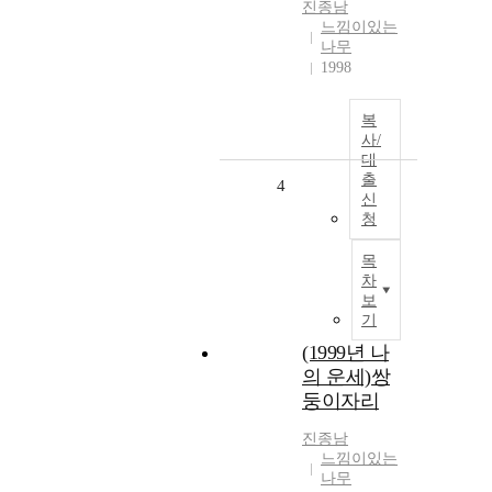
진종남
느낌이있는
나무
1998
복
사/
대
출
4
신
청
목
차
보
기
(1999년 나
의 운세)쌍
둥이자리
진종남
느낌이있는
나무