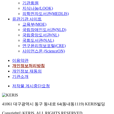
기관회원
지식나눔(LOOK)
의학전자도서관(MEDLIS)
유관기관 사이트
교육부(MOE)
국립장애인도서관(NLD)
국립중앙도서관(NL)
국회도서관(NAL)
연구윤리정보포털(CRE)
사이언스온 (ScienceON)
이용약관
개인정보처리방침
개인정보 재동의
기관소개
저작물 게시중단요청
41061 대구광역시 동구 동내로 64(동내동1119) KERIS빌딩
Copyright© KERIS. ALL RIGHTS RESERVED