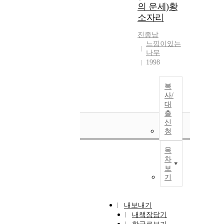
의 운세)황
소자리
진종남
느낌이있는
나무
1998
복
사/
대
출
신
청
목
차
보
기
내보내기
내책장담기