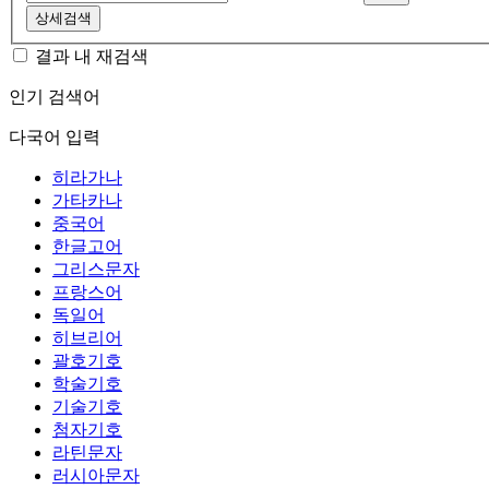
상세검색
결과 내 재검색
인기 검색어
다국어 입력
히라가나
가타카나
중국어
한글고어
그리스문자
프랑스어
독일어
히브리어
괄호기호
학술기호
기술기호
첨자기호
라틴문자
러시아문자