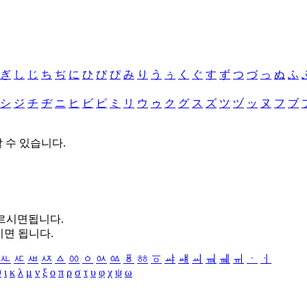
ぎ
し
じ
ち
ぢ
に
ひ
び
ぴ
み
り
う
ぅ
く
ぐ
す
ず
つ
づ
っ
ぬ
ふ
シ
ジ
チ
ヂ
ニ
ヒ
ビ
ピ
ミ
リ
ウ
ゥ
ク
グ
ス
ズ
ツ
ヅ
ッ
ヌ
フ
ブ
할 수 있습니다.
누르시면됩니다.
시면 됩니다.
ㅻ
ㅼ
ㅽ
ㅾ
ㅿ
ㆀ
ㆁ
ㆂ
ㆃ
ㆄ
ㆅ
ㆆ
ㆇ
ㆈ
ㆉ
ㆊ
ㆋ
ㆌ
ㆍ
ㆎ
θ
ι
κ
λ
μ
ν
ξ
ο
π
ρ
σ
τ
υ
φ
χ
ψ
ω