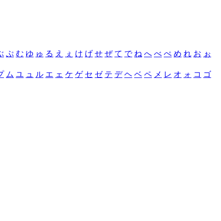
ぶ
ぷ
む
ゆ
ゅ
る
え
ぇ
け
げ
せ
ぜ
て
で
ね
へ
べ
ぺ
め
れ
お
ぉ
プ
ム
ユ
ュ
ル
エ
ェ
ケ
ゲ
セ
ゼ
テ
デ
ヘ
ベ
ペ
メ
レ
オ
ォ
コ
ゴ