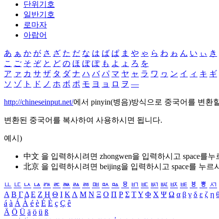
단위기호
일반기호
로마자
아랍어
あ
ぁ
か
が
さ
ざ
た
だ
な
は
ば
ぱ
ま
や
ゃ
ら
わ
ゎ
ん
い
ぃ
き
こ
ご
そ
ぞ
と
ど
の
ほ
ぼ
ぽ
も
よ
ょ
ろ
を
ア
ァ
カ
サ
ザ
タ
ダ
ナ
ハ
バ
パ
マ
ヤ
ャ
ラ
ワ
ヮ
ン
イ
ィ
キ
ギ
ソ
ゾ
ト
ド
ノ
ホ
ボ
ポ
モ
ヨ
ョ
ロ
ヲ
―
http://chineseinput.net/
에서 pinyin(병음)방식으로 중국어를 변환
변환된 중국어를 복사하여 사용하시면 됩니다.
예시)
中文 을 입력하시려면
zhongwen
을 입력하시고 space를
北京 을 입력하시려면
beijing
을 입력하시고 space를 누르
ㅥ
ㅦ
ㅧ
ㅨ
ㅩ
ㅪ
ㅫ
ㅬ
ㅭ
ㅮ
ㅯ
ㅰ
ㅱ
ㅲ
ㅳ
ㅴ
ㅵ
ㅶ
ㅷ
ㅸ
ㅹ
ㅺ
Α
Β
Γ
Δ
Ε
Ζ
Η
Θ
Ι
Κ
Λ
Μ
Ν
Ξ
Ο
Π
Ρ
Σ
Τ
Υ
Φ
Χ
Ψ
Ω
α
β
γ
δ
ε
ζ
η
á
à
Á
À
é
è
É
È
ç
Ç
ê
Ä
Ö
Ü
ä
ö
ü
ß