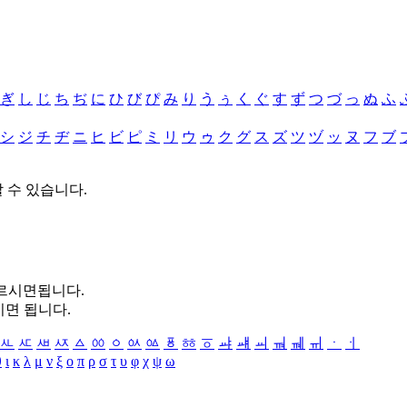
ぎ
し
じ
ち
ぢ
に
ひ
び
ぴ
み
り
う
ぅ
く
ぐ
す
ず
つ
づ
っ
ぬ
ふ
シ
ジ
チ
ヂ
ニ
ヒ
ビ
ピ
ミ
リ
ウ
ゥ
ク
グ
ス
ズ
ツ
ヅ
ッ
ヌ
フ
ブ
할 수 있습니다.
누르시면됩니다.
시면 됩니다.
ㅻ
ㅼ
ㅽ
ㅾ
ㅿ
ㆀ
ㆁ
ㆂ
ㆃ
ㆄ
ㆅ
ㆆ
ㆇ
ㆈ
ㆉ
ㆊ
ㆋ
ㆌ
ㆍ
ㆎ
θ
ι
κ
λ
μ
ν
ξ
ο
π
ρ
σ
τ
υ
φ
χ
ψ
ω