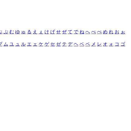
ぶ
ぷ
む
ゆ
ゅ
る
え
ぇ
け
げ
せ
ぜ
て
で
ね
へ
べ
ぺ
め
れ
お
ぉ
プ
ム
ユ
ュ
ル
エ
ェ
ケ
ゲ
セ
ゼ
テ
デ
ヘ
ベ
ペ
メ
レ
オ
ォ
コ
ゴ