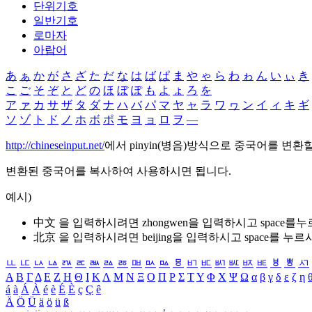
단위기호
일반기호
로마자
아랍어
あ
ぁ
か
が
さ
ざ
た
だ
な
は
ば
ぱ
ま
や
ゃ
ら
わ
ゎ
ん
い
ぃ
き
こ
ご
そ
ぞ
と
ど
の
ほ
ぼ
ぽ
も
よ
ょ
ろ
を
ア
ァ
カ
サ
ザ
タ
ダ
ナ
ハ
バ
パ
マ
ヤ
ャ
ラ
ワ
ヮ
ン
イ
ィ
キ
ギ
ソ
ゾ
ト
ド
ノ
ホ
ボ
ポ
モ
ヨ
ョ
ロ
ヲ
―
http://chineseinput.net/
에서 pinyin(병음)방식으로 중국어를 변환
변환된 중국어를 복사하여 사용하시면 됩니다.
예시)
中文 을 입력하시려면
zhongwen
을 입력하시고 space를
北京 을 입력하시려면
beijing
을 입력하시고 space를 누르
ㅥ
ㅦ
ㅧ
ㅨ
ㅩ
ㅪ
ㅫ
ㅬ
ㅭ
ㅮ
ㅯ
ㅰ
ㅱ
ㅲ
ㅳ
ㅴ
ㅵ
ㅶ
ㅷ
ㅸ
ㅹ
ㅺ
Α
Β
Γ
Δ
Ε
Ζ
Η
Θ
Ι
Κ
Λ
Μ
Ν
Ξ
Ο
Π
Ρ
Σ
Τ
Υ
Φ
Χ
Ψ
Ω
α
β
γ
δ
ε
ζ
η
á
à
Á
À
é
è
É
È
ç
Ç
ê
Ä
Ö
Ü
ä
ö
ü
ß