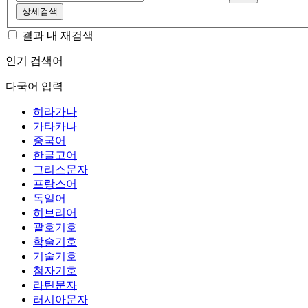
상세검색
결과 내 재검색
인기 검색어
다국어 입력
히라가나
가타카나
중국어
한글고어
그리스문자
프랑스어
독일어
히브리어
괄호기호
학술기호
기술기호
첨자기호
라틴문자
러시아문자