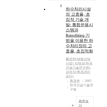
6
하수처리시설
의 고효율, 초
집적 기술 개
발: 통합운용시
스템과
Retrofitting 기
법을 이용한 하
수처리장의 고
효율, 초집적화
황정한(태화강재
산업)
,
지재성(한국
건설기술연구원)
,
김덕지(환경관리
공단)
환경부
2005
한국건설기술연
구원
원문보
기