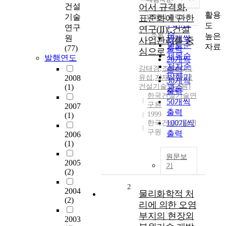
정확도
건설
어서 규격화,
순
활용
기술
표준화에 관한
10개씩 출력
내림차순
인기도
도
연구
연구(II): 건설
순
조회
높은
원
10개씩
사업관리를 중
연도순
자료
(77)
출력
심으로
제목순
발행연도
20개씩
저자순
강태경
,
조훈희
,
이
출력
발행기
2008
유섭
,
지재성(한국
30개씩
(1)
건설기술연구원)
관순
출력
한국건설기술연
50개씩
구원
2007
출력
1999
(1)
100개씩
한국건설기술연
구원
출력
2006
(1)
원문보
2005
기
(2)
2
2004
물리화학적 처
(2)
리에 의한 오염
부지의 현장외
2003