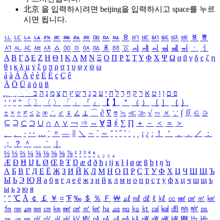
北京 을 입력하시려면
beijing
을 입력하시고 space를 누르
시면 됩니다.
ㅥ
ㅦ
ㅧ
ㅨ
ㅩ
ㅪ
ㅫ
ㅬ
ㅭ
ㅮ
ㅯ
ㅰ
ㅱ
ㅲ
ㅳ
ㅴ
ㅵ
ㅶ
ㅷ
ㅸ
ㅹ
ㅺ
ㅻ
ㅼ
ㅽ
ㅾ
ㅿ
ㆀ
ㆁ
ㆂ
ㆃ
ㆄ
ㆅ
ㆆ
ㆇ
ㆈ
ㆉ
ㆊ
ㆋ
ㆌ
ㆍ
ㆎ
Α
Β
Γ
Δ
Ε
Ζ
Η
Θ
Ι
Κ
Λ
Μ
Ν
Ξ
Ο
Π
Ρ
Σ
Τ
Υ
Φ
Χ
Ψ
Ω
α
β
γ
δ
ε
ζ
η
θ
ι
κ
λ
μ
ν
ξ
ο
π
ρ
σ
τ
υ
φ
χ
ψ
ω
á
à
Á
À
é
è
É
È
ç
Ç
ê
Ä
Ö
Ü
ä
ö
ü
ß
ְ
ֳ
ֲ
ֱ
ָ
ַ
ֵ
ֶ
ִ
ֹ
ּ
ֻ
ׂ
ׁ
ּ
ב
ה
נ
מ
צ
ת
ץ
ש
ד
ג
כ
ע
י
ח
ל
ך
ף
ק
ר
א
ט
ו
ן
ם
פ
‘
’
“
”
〔
〕
〈
〉
「
」
『
』
【
】
＂
（
）
［
］
｛
｝
±
×
÷
≠
≤
≥
∞
∴
♂
♀
∠
⊥
⌒
∂
∇
≡
≒
≪
≫
√
∽
∝
∵
∫
∬
∈
∋
⊆
⊇
⊂
⊃
∪
∩
∧
∨
￢
⇒
⇔
∀
∃
∮
∑
∏
＋
－
＜
＝
＞
、
。
·
‥
…
¨
〃
―
∥
＼
∼
´
～
ˇ
˘
˝
˚
˙
¸
˛
¡
¿
ː
！
＇
，
．
／
：
；
？
＾
＿
｀
｜
½
⅓
⅔
¼
¾
⅛
⅜
⅝
⅞
¹
²
³
⁴
ⁿ
₁
₂
₃
₄
Æ
Ð
Ħ
Ĳ
Ł
Ø
Œ
Þ
Ŧ
Ŋ
æ
đ
ð
ħ
ı
ĳ
ĸ
ŀ
ł
ø
œ
ß
þ
ŧ
ŋ
ŉ
А
Б
В
Г
Д
Е
Ё
Ж
З
И
Й
К
Л
М
Н
О
П
Р
С
Т
У
Ф
Х
Ц
Ч
Ш
Щ
Ъ
Ы
Ь
Э
Ю
Я
а
б
в
г
д
е
ё
ж
з
и
й
к
л
м
н
о
п
р
с
т
у
ф
х
ц
ч
ш
щ
ъ
ы
ь
э
ю
я
′
″
℃
Å
￠
￡
￥
¤
℉
‰
＄
％
Ｆ
￦
㎕
㎖
㎗
ℓ
㎘
㏄
㎣
㎤
㎥
㎦
㎙
㎚
㎛
㎜
㎝
㎞
㎟
㎠
㎡
㎢
㏊
㎍
㎎
㎏
㏏
㎈
㎉
㏈
㎧
㎨
㎰
㎱
㎲
㎳
㎴
㎵
㎶
㎷
㎸
㎹
㎀
㎁
㎂
㎃
㎄
㎺
㎻
㎽
㎾
㎿
㎐
㎑