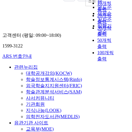
순
조회
10개씩
연도순
출력
제목순
20개씩
저자순
출력
발행기
30개씩
관순
출력
고객센터 (평일: 09:00~18:00)
50개씩
1599-3122
출력
100개씩
ARS 번호안내
출력
관련누리집
대학공개강의(KOCW)
학술정보통계시스템(Rinfo)
외국학술지지원센터(FRIC)
학술관계분석서비스(SAM)
사서커뮤니티
기관회원
지식나눔(LOOK)
의학전자도서관(MEDLIS)
유관기관 사이트
교육부(MOE)