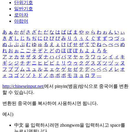
단위기호
일반기호
로마자
아랍어
あ
ぁ
か
が
さ
ざ
た
だ
な
は
ば
ぱ
ま
や
ゃ
ら
わ
ゎ
ん
い
ぃ
き
ぎ
し
じ
ち
ぢ
に
ひ
び
ぴ
み
り
う
ぅ
く
ぐ
す
ず
つ
づ
っ
ぬ
ふ
ぶ
ぷ
む
ゆ
ゅ
る
え
ぇ
け
げ
せ
ぜ
て
で
ね
へ
べ
ぺ
め
れ
お
ぉ
こ
ご
そ
ぞ
と
ど
の
ほ
ぼ
ぽ
も
よ
ょ
ろ
を
ア
ァ
カ
サ
ザ
タ
ダ
ナ
ハ
バ
パ
マ
ヤ
ャ
ラ
ワ
ヮ
ン
イ
ィ
キ
ギ
シ
ジ
チ
ヂ
ニ
ヒ
ビ
ピ
ミ
リ
ウ
ゥ
ク
グ
ス
ズ
ツ
ヅ
ッ
ヌ
フ
ブ
プ
ム
ユ
ュ
ル
エ
ェ
ケ
ゲ
セ
ゼ
テ
デ
ヘ
ベ
ペ
メ
レ
オ
ォ
コ
ゴ
ソ
ゾ
ト
ド
ノ
ホ
ボ
ポ
モ
ヨ
ョ
ロ
ヲ
―
http://chineseinput.net/
에서 pinyin(병음)방식으로 중국어를 변환
할 수 있습니다.
변환된 중국어를 복사하여 사용하시면 됩니다.
예시)
中文 을 입력하시려면
zhongwen
을 입력하시고 space를
누르시면됩니다.