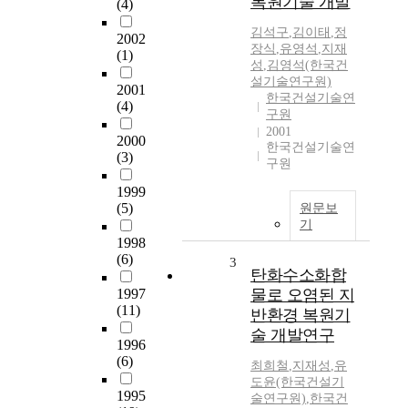
복원기술 개발
(4)
김석구
,
김이태
,
정
2002
장식
,
유영석
,
지재
(1)
성
,
김영석(한국건
설기술연구원)
2001
한국건설기술연
(4)
구원
2001
2000
한국건설기술연
(3)
구원
1999
(5)
원문보
기
1998
(6)
3
탄화수소화합
1997
물로 오염된 지
(11)
반환경 복원기
술 개발연구
1996
(6)
최희철
,
지재성
,
유
도윤(한국건설기
1995
술연구원)
,
한국건