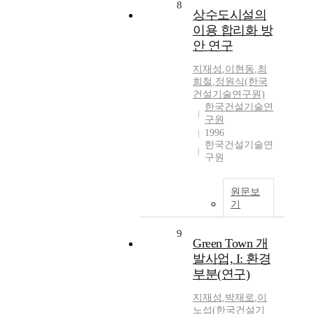
8
상수도시설의
이용 합리화 방
안 연구
지재성
,
이현동
,
최
희철
,
정원식(한국
건설기술연구원)
한국건설기술연
구원
1996
한국건설기술연
구원
원문보
기
9
Green Town 개
발사업, I: 환경
부분(연구)
지재성
,
박재로
,
이
노섭(한국건설기