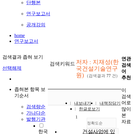
단행본
연구보고서
공개강의
home
연구보고서
검색결과 좁혀 보기
연관
저자 : 지재성(한
검색키워드
검색
국건설기술연구
선택해제
어
원)
(검색결과
77
건)
추천
좁혀본 항목 보
이
기순서
검색
어로
내보내기
내책장담기
검색량순
많이
한글로보기
가나다순
본
1
발행기관
자료
정확도순
건설사업에 있
한국
내림차순