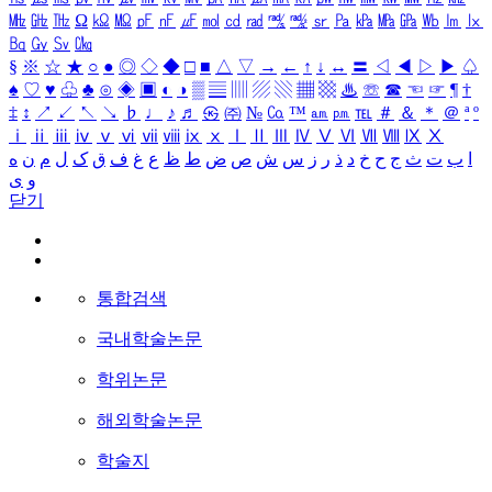
㎒
㎓
㎔
Ω
㏀
㏁
㎊
㎋
㎌
㏖
㏅
㎭
㎮
㎯
㏛
㎩
㎪
㎫
㎬
㏝
㏐
㏓
㏃
㏉
㏜
㏆
§
※
☆
★
○
●
◎
◇
◆
□
■
△
▽
→
←
↑
↓
↔
〓
◁
◀
▷
▶
♤
♠
♡
♥
♧
♣
⊙
◈
▣
◐
◑
▒
▤
▥
▨
▧
▦
▩
♨
☏
☎
☜
☞
¶
†
‡
↕
↗
↙
↖
↘
♭
♩
♪
♬
㉿
㈜
№
㏇
™
㏂
㏘
℡
＃
＆
＊
＠
ª
º
ⅰ
ⅱ
ⅲ
ⅳ
ⅴ
ⅵ
ⅶ
ⅷ
ⅸ
ⅹ
Ⅰ
Ⅱ
Ⅲ
Ⅳ
Ⅴ
Ⅵ
Ⅶ
Ⅷ
Ⅸ
Ⅹ
ا
ب
ت
ث
ج
ح
خ
د
ذ
ر
ز
س
ش
ص
ض
ط
ظ
ع
غ
ف
ق
ک
ل
م
ن
ه
و
ی
닫기
통합검색
국내학술논문
학위논문
해외학술논문
학술지