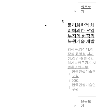
원문보
기
5
물리화학적 처
리에의한 오염
부지의 현장외
복원기술 개발
김석구
,
김이태
,
정
장식
,
유영석
,
지재
성
,
김영석(한국건
설기술연구원
,
수자
원환경연구부)
한국건설기술연
구원
2002
한국건설기술연
구원
원문보
기