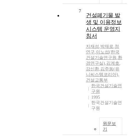
7
건설폐기물 발
생 및 이용정보
시스템 운영지
침서
지재성
,
박재로
,
정
연구
,
이노섭(한국
건설기술연구원
,
환
경연구실)
,
김계호
,
강신환
,
김주동(유
니씨스템코리아)
,
건설교통부
한국건설기술연
구원
1995
한국건설기술연
구원
원문보
기