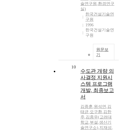
술연구원
,
환경연구
실)
한국건설기술연
구원
1996
한국건설기술연
구원
원문보
기
10
수도관 개량 의
사결정 지원시
스템 프로그램
개발, 최종보고
서
김중훈
,
원석연
,
김
태균
,
오구환
,
김한
주
,
김종우(고려대
학교
,
부설
,
생산기
술연구소)
,
지재성
,