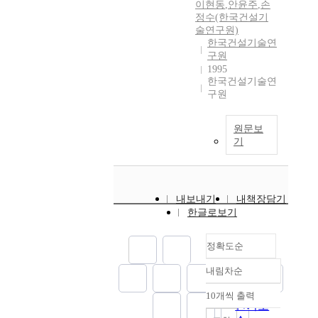
이현동
,
안윤주
,
손
정수(한국건설기
술연구원)
한국건설기술연
구원
1995
한국건설기술연
구원
원문보
기
내보내기
내책장담기
한글로보기
정확도순
내림차순
정확도
순
10개씩 출력
내림차순
인기도