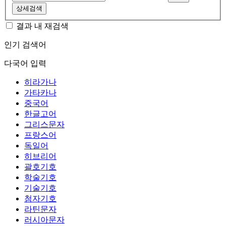
상세검색
결과 내 재검색
인기 검색어
다국어 입력
히라가나
가타카나
중국어
한글고어
그리스문자
프랑스어
독일어
히브리어
괄호기호
학술기호
기술기호
첨자기호
라틴문자
러시아문자