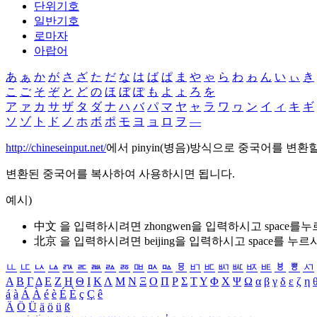
단위기호
일반기호
로마자
아랍어
あ
ぁ
か
が
さ
ざ
た
だ
な
は
ば
ぱ
ま
や
ゃ
ら
わ
ゎ
ん
い
ぃ
き
こ
ご
そ
ぞ
と
ど
の
ほ
ぼ
ぽ
も
よ
ょ
ろ
を
ア
ァ
カ
サ
ザ
タ
ダ
ナ
ハ
バ
パ
マ
ヤ
ャ
ラ
ワ
ヮ
ン
イ
ィ
キ
ギ
ソ
ゾ
ト
ド
ノ
ホ
ボ
ポ
モ
ヨ
ョ
ロ
ヲ
―
http://chineseinput.net/
에서 pinyin(병음)방식으로 중국어를 변환
변환된 중국어를 복사하여 사용하시면 됩니다.
예시)
中文 을 입력하시려면
zhongwen
을 입력하시고 space를
北京 을 입력하시려면
beijing
을 입력하시고 space를 누르
ㅥ
ㅦ
ㅧ
ㅨ
ㅩ
ㅪ
ㅫ
ㅬ
ㅭ
ㅮ
ㅯ
ㅰ
ㅱ
ㅲ
ㅳ
ㅴ
ㅵ
ㅶ
ㅷ
ㅸ
ㅹ
ㅺ
Α
Β
Γ
Δ
Ε
Ζ
Η
Θ
Ι
Κ
Λ
Μ
Ν
Ξ
Ο
Π
Ρ
Σ
Τ
Υ
Φ
Χ
Ψ
Ω
α
β
γ
δ
ε
ζ
η
á
à
Á
À
é
è
É
È
ç
Ç
ê
Ä
Ö
Ü
ä
ö
ü
ß