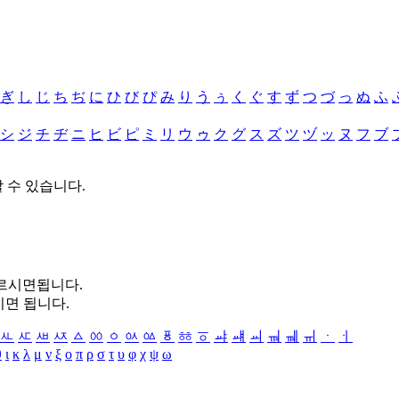
ぎ
し
じ
ち
ぢ
に
ひ
び
ぴ
み
り
う
ぅ
く
ぐ
す
ず
つ
づ
っ
ぬ
ふ
シ
ジ
チ
ヂ
ニ
ヒ
ビ
ピ
ミ
リ
ウ
ゥ
ク
グ
ス
ズ
ツ
ヅ
ッ
ヌ
フ
ブ
할 수 있습니다.
누르시면됩니다.
시면 됩니다.
ㅻ
ㅼ
ㅽ
ㅾ
ㅿ
ㆀ
ㆁ
ㆂ
ㆃ
ㆄ
ㆅ
ㆆ
ㆇ
ㆈ
ㆉ
ㆊ
ㆋ
ㆌ
ㆍ
ㆎ
θ
ι
κ
λ
μ
ν
ξ
ο
π
ρ
σ
τ
υ
φ
χ
ψ
ω