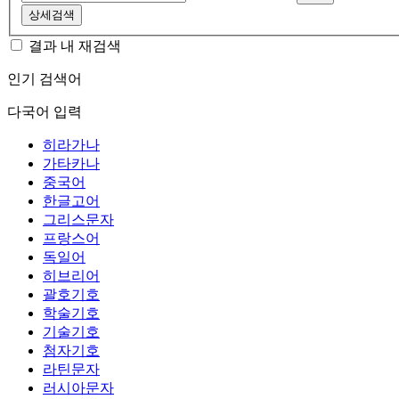
상세검색
결과 내 재검색
인기 검색어
다국어 입력
히라가나
가타카나
중국어
한글고어
그리스문자
프랑스어
독일어
히브리어
괄호기호
학술기호
기술기호
첨자기호
라틴문자
러시아문자