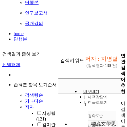
단행본
연구보고서
공개강의
home
단행본
검색결과 좁혀 보기
연
저자 : 지명렬
검색키워드
관
선택해제
(검색결과
130
건)
검
색
어
좁혀본 항목 보기순서
추
천
내보내기
검색량순
내책장담기
가나다순
한글로보기
이
1
저자
검
지명렬
색
정확도순
(121)
어
獨逸文學思
김미란
내림차순