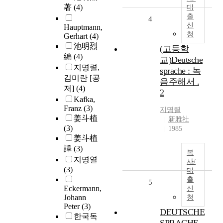
著
(4)
대
출
4
신
Hauptmann,
청
Gerhart
(4)
池明烈
(고등학
編
(4)
교)Deutsche
지명렬,
sprache : 녹
김미란 [공
음주해서 .
저]
(4)
2
Kafka,
Franz
(3)
지명렬
姜斗植
新雅社
(3)
1985
姜斗植
譯
(3)
복
지명열
사/
(3)
대
출
5
Eckermann,
신
Johann
청
Peter
(3)
DEUTSCHE
한국독