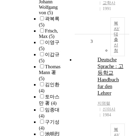
Johann
교학사
Wolfgang
1991
von
(5)
곽복록
복
(5)
사/
Frisch,
대
Max
(5)
출
3
이영구
신
(5)
청
이갑규
Deutsche
(5)
Sprache : 고
Thomas
Mann 著
등학교
(5)
Handbuch
김인환
fur den
(4)
Lehrer
토마스
만 著
(4)
지명렬
신아사
임종대
1984
(4)
구기성
(4)
복
池明烈
사/