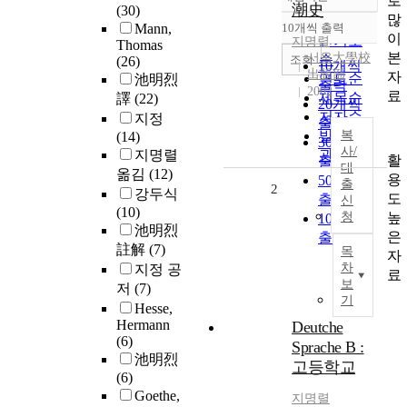
로
정확도
潮史
(30)
많
순
Mann,
10개씩 출력
내림차순
이
인기도
지명렬
Thomas
본
서울大學校
순
조회
(26)
10개씩
出版部
자
연도순
池明烈
출력
2002
료
제목순
譯
(22)
20개씩
저자순
지정
출력
발행기
복
(14)
30개씩
사/
지명렬
관순
활
출력
대
옮김
(12)
용
50개씩
출
2
강두식
도
출력
신
(10)
높
청
100개씩
池明烈
은
출력
註解
(7)
목
자
차
지정 공
료
보
저
(7)
기
Hesse,
Hermann
Deutche
(6)
Sprache B :
池明烈
고등학교
(6)
Goethe,
지명렬