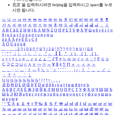
北京 을 입력하시려면
beijing
을 입력하시고 space를 누르
시면 됩니다.
ㅥ
ㅦ
ㅧ
ㅨ
ㅩ
ㅪ
ㅫ
ㅬ
ㅭ
ㅮ
ㅯ
ㅰ
ㅱ
ㅲ
ㅳ
ㅴ
ㅵ
ㅶ
ㅷ
ㅸ
ㅹ
ㅺ
ㅻ
ㅼ
ㅽ
ㅾ
ㅿ
ㆀ
ㆁ
ㆂ
ㆃ
ㆄ
ㆅ
ㆆ
ㆇ
ㆈ
ㆉ
ㆊ
ㆋ
ㆌ
ㆍ
ㆎ
Α
Β
Γ
Δ
Ε
Ζ
Η
Θ
Ι
Κ
Λ
Μ
Ν
Ξ
Ο
Π
Ρ
Σ
Τ
Υ
Φ
Χ
Ψ
Ω
α
β
γ
δ
ε
ζ
η
θ
ι
κ
λ
μ
ν
ξ
ο
π
ρ
σ
τ
υ
φ
χ
ψ
ω
á
à
Á
À
é
è
É
È
ç
Ç
ê
Ä
Ö
Ü
ä
ö
ü
ß
ְ
ֳ
ֲ
ֱ
ָ
ַ
ֵ
ֶ
ִ
ֹ
ּ
ֻ
ׂ
ׁ
ּ
ב
ה
נ
מ
צ
ת
ץ
ש
ד
ג
כ
ע
י
ח
ל
ך
ף
ק
ר
א
ט
ו
ן
ם
פ
‘
’
“
”
〔
〕
〈
〉
「
」
『
』
【
】
＂
（
）
［
］
｛
｝
±
×
÷
≠
≤
≥
∞
∴
♂
♀
∠
⊥
⌒
∂
∇
≡
≒
≪
≫
√
∽
∝
∵
∫
∬
∈
∋
⊆
⊇
⊂
⊃
∪
∩
∧
∨
￢
⇒
⇔
∀
∃
∮
∑
∏
＋
－
＜
＝
＞
、
。
·
‥
…
¨
〃
―
∥
＼
∼
´
～
ˇ
˘
˝
˚
˙
¸
˛
¡
¿
ː
！
＇
，
．
／
：
；
？
＾
＿
｀
｜
½
⅓
⅔
¼
¾
⅛
⅜
⅝
⅞
¹
²
³
⁴
ⁿ
₁
₂
₃
₄
Æ
Ð
Ħ
Ĳ
Ł
Ø
Œ
Þ
Ŧ
Ŋ
æ
đ
ð
ħ
ı
ĳ
ĸ
ŀ
ł
ø
œ
ß
þ
ŧ
ŋ
ŉ
А
Б
В
Г
Д
Е
Ё
Ж
З
И
Й
К
Л
М
Н
О
П
Р
С
Т
У
Ф
Х
Ц
Ч
Ш
Щ
Ъ
Ы
Ь
Э
Ю
Я
а
б
в
г
д
е
ё
ж
з
и
й
к
л
м
н
о
п
р
с
т
у
ф
х
ц
ч
ш
щ
ъ
ы
ь
э
ю
я
′
″
℃
Å
￠
￡
￥
¤
℉
‰
＄
％
Ｆ
￦
㎕
㎖
㎗
ℓ
㎘
㏄
㎣
㎤
㎥
㎦
㎙
㎚
㎛
㎜
㎝
㎞
㎟
㎠
㎡
㎢
㏊
㎍
㎎
㎏
㏏
㎈
㎉
㏈
㎧
㎨
㎰
㎱
㎲
㎳
㎴
㎵
㎶
㎷
㎸
㎹
㎀
㎁
㎂
㎃
㎄
㎺
㎻
㎽
㎾
㎿
㎐
㎑