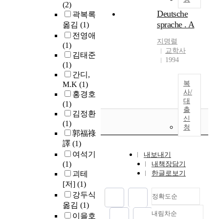
(2)
Deutsche
곽복록
sprache . A
옮김
(1)
전영애
지명렬
(1)
교학사
김태준
1994
(1)
간디,
복
M.K
(1)
사/
홍경호
대
(1)
출
김정환
신
(1)
청
郭福祿
譯
(1)
여석기
내보내기
(1)
내책장담기
괴테
한글로보기
[저]
(1)
강두식
정확도순
옮김
(1)
내림차순
이을호
정확도