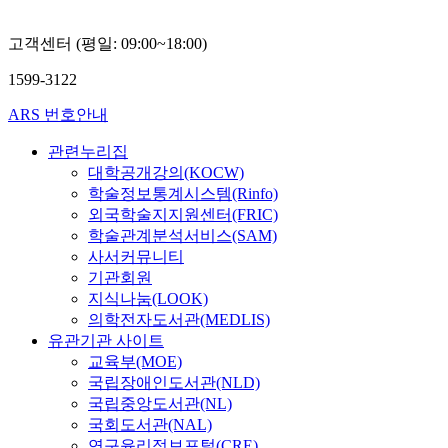
고객센터 (평일: 09:00~18:00)
1599-3122
ARS 번호안내
관련누리집
대학공개강의(KOCW)
학술정보통계시스템(Rinfo)
외국학술지지원센터(FRIC)
학술관계분석서비스(SAM)
사서커뮤니티
기관회원
지식나눔(LOOK)
의학전자도서관(MEDLIS)
유관기관 사이트
교육부(MOE)
국립장애인도서관(NLD)
국립중앙도서관(NL)
국회도서관(NAL)
연구윤리정보포털(CRE)