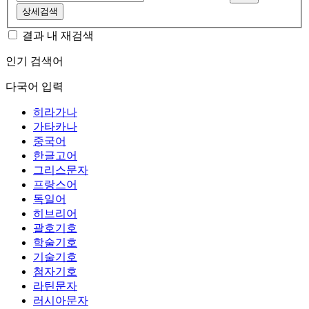
상세검색
결과 내 재검색
인기 검색어
다국어 입력
히라가나
가타카나
중국어
한글고어
그리스문자
프랑스어
독일어
히브리어
괄호기호
학술기호
기술기호
첨자기호
라틴문자
러시아문자