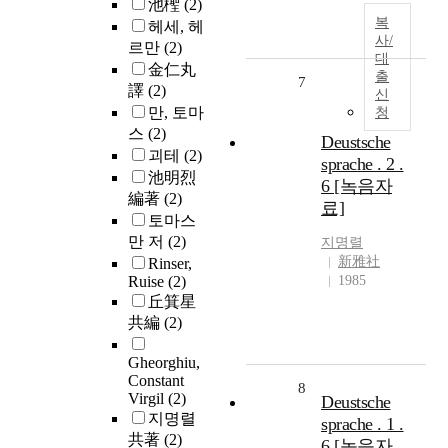
池檉
(2)
복
헤세, 헤
사/
르만
(2)
대
金仁丸
출
7
譯
(2)
신
만, 토마
청
스
(2)
Deustsche
괴테
(2)
sprache . 2 .
池明烈
6 [녹음자
編著
(2)
료]
토마스
만 저
(2)
지명렬
新雅社
Rinser,
Ruise
(2)
1985
丘箕星
共編
(2)
Gheorghiu,
Constant
8
Virgil
(2)
Deustsche
지명렬
sprache . 1 .
共著
(2)
6 [녹음자