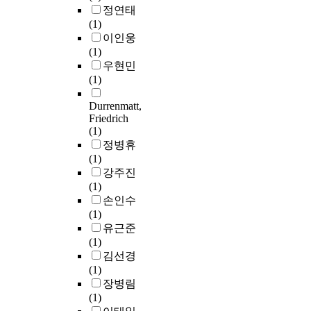
정연태
(1)
이인웅
(1)
우현민
(1)
Durrenmatt,
Friedrich
(1)
정병휴
(1)
강주진
(1)
손인수
(1)
유근준
(1)
김선경
(1)
장병림
(1)