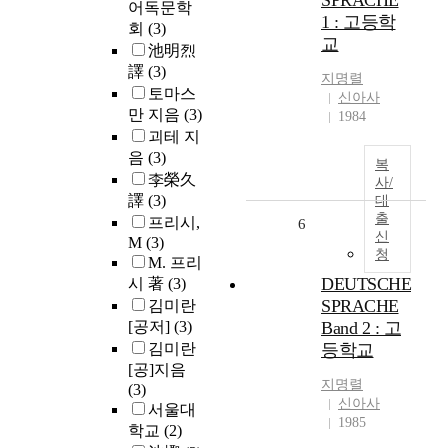
SPRACHE
어독문학
1 : 고등학
회
(3)
교
池明烈
譯
(3)
지명렬
토마스
신아사
만 지음
(3)
1984
괴테 지
음
(3)
복
李榮久
사/
譯
(3)
대
출
프리시,
6
신
M
(3)
청
M. 프리
DEUTSCHE
시 著
(3)
SPRACHE
김미란
[공저]
(3)
Band 2 : 고
김미란
등학교
[공]지음
지명렬
(3)
신아사
서울대
1985
학교
(2)