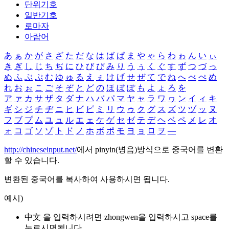
단위기호
일반기호
로마자
아랍어
あ
ぁ
か
が
さ
ざ
た
だ
な
は
ば
ぱ
ま
や
ゃ
ら
わ
ゎ
ん
い
ぃ
き
ぎ
し
じ
ち
ぢ
に
ひ
び
ぴ
み
り
う
ぅ
く
ぐ
す
ず
つ
づ
っ
ぬ
ふ
ぶ
ぷ
む
ゆ
ゅ
る
え
ぇ
け
げ
せ
ぜ
て
で
ね
へ
べ
ぺ
め
れ
お
ぉ
こ
ご
そ
ぞ
と
ど
の
ほ
ぼ
ぽ
も
よ
ょ
ろ
を
ア
ァ
カ
サ
ザ
タ
ダ
ナ
ハ
バ
パ
マ
ヤ
ャ
ラ
ワ
ヮ
ン
イ
ィ
キ
ギ
シ
ジ
チ
ヂ
ニ
ヒ
ビ
ピ
ミ
リ
ウ
ゥ
ク
グ
ス
ズ
ツ
ヅ
ッ
ヌ
フ
ブ
プ
ム
ユ
ュ
ル
エ
ェ
ケ
ゲ
セ
ゼ
テ
デ
ヘ
ベ
ペ
メ
レ
オ
ォ
コ
ゴ
ソ
ゾ
ト
ド
ノ
ホ
ボ
ポ
モ
ヨ
ョ
ロ
ヲ
―
http://chineseinput.net/
에서 pinyin(병음)방식으로 중국어를 변환
할 수 있습니다.
변환된 중국어를 복사하여 사용하시면 됩니다.
예시)
中文 을 입력하시려면
zhongwen
을 입력하시고 space를
누르시면됩니다.