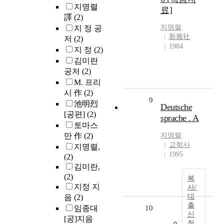
지명렬
료]
譯
(2)
지명렬
지 정 공
新雅社
저
(2)
1984
지 정
(2)
김미란
공저
(2)
M. 프리
시 作
(2)
9
池明烈
Deutsche
[공편]
(2)
sprache . A
토마스
만 作
(2)
지명렬
교학사
지명렬,
1995
(2)
김미란,
(2)
복
지정 지
사/
대
음
(2)
출
임종대
10
신
[공]지음
청