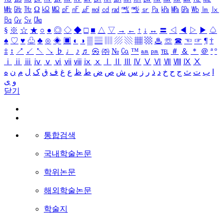
㎒
㎓
㎔
Ω
㏀
㏁
㎊
㎋
㎌
㏖
㏅
㎭
㎮
㎯
㏛
㎩
㎪
㎫
㎬
㏝
㏐
㏓
㏃
㏉
㏜
㏆
§
※
☆
★
○
●
◎
◇
◆
□
■
△
▽
→
←
↑
↓
↔
〓
◁
◀
▷
▶
♤
♠
♡
♥
♧
♣
⊙
◈
▣
◐
◑
▒
▤
▥
▨
▧
▦
▩
♨
☏
☎
☜
☞
¶
†
‡
↕
↗
↙
↖
↘
♭
♩
♪
♬
㉿
㈜
№
㏇
™
㏂
㏘
℡
＃
＆
＊
＠
ª
º
ⅰ
ⅱ
ⅲ
ⅳ
ⅴ
ⅵ
ⅶ
ⅷ
ⅸ
ⅹ
Ⅰ
Ⅱ
Ⅲ
Ⅳ
Ⅴ
Ⅵ
Ⅶ
Ⅷ
Ⅸ
Ⅹ
ا
ب
ت
ث
ج
ح
خ
د
ذ
ر
ز
س
ش
ص
ض
ط
ظ
ع
غ
ف
ق
ک
ل
م
ن
ه
و
ی
닫기
통합검색
국내학술논문
학위논문
해외학술논문
학술지