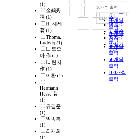
(1)
순
10개씩 출력
내림차순
金鶴秀
인기도
譯
(1)
순
조회
10개씩
H. 헤세
연도순
출력
著
(1)
제목순
20개씩
Thoma,
저자순
출력
Ludwiq
(1)
발행기
30개씩
L. 토오
관순
출력
마 作
(1)
50개씩
L. 린저
출력
作
(1)
100개씩
이환
(1)
출력
Hermann
Hesse 著
(1)
유길준
(1)
박종홍
(1)
최재희
(1)