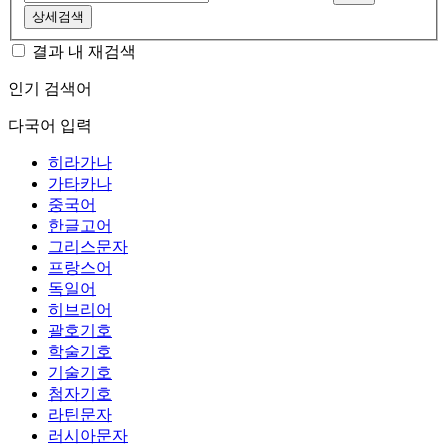
상세검색
결과 내 재검색
인기 검색어
다국어 입력
히라가나
가타카나
중국어
한글고어
그리스문자
프랑스어
독일어
히브리어
괄호기호
학술기호
기술기호
첨자기호
라틴문자
러시아문자