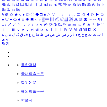
㎒
㎓
㎔
Ω
㏀
㏁
㎊
㎋
㎌
㏖
㏅
㎭
㎮
㎯
㏛
㎩
㎪
㎫
㎬
㏝
㏐
㏓
㏃
㏉
㏜
㏆
§
※
☆
★
○
●
◎
◇
◆
□
■
△
▽
→
←
↑
↓
↔
〓
◁
◀
▷
▶
♤
♠
♡
♥
♧
♣
⊙
◈
▣
◐
◑
▒
▤
▥
▨
▧
▦
▩
♨
☏
☎
☜
☞
¶
†
‡
↕
↗
↙
↖
↘
♭
♩
♪
♬
㉿
㈜
№
㏇
™
㏂
㏘
℡
＃
＆
＊
＠
ª
º
ⅰ
ⅱ
ⅲ
ⅳ
ⅴ
ⅵ
ⅶ
ⅷ
ⅸ
ⅹ
Ⅰ
Ⅱ
Ⅲ
Ⅳ
Ⅴ
Ⅵ
Ⅶ
Ⅷ
Ⅸ
Ⅹ
ا
ب
ت
ث
ج
ح
خ
د
ذ
ر
ز
س
ش
ص
ض
ط
ظ
ع
غ
ف
ق
ک
ل
م
ن
ه
و
ی
닫기
통합검색
국내학술논문
학위논문
해외학술논문
학술지