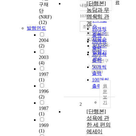
료
[단행본]
구재
내림차순
정확도
농담과 무
단
순
10개씩 출력
의식의 관
(NRF)
내림차순
인기도
(12)
계
순
조회
발행연도
10개씩
연도순
지그문트
,
프
출력
로이트
제목순
2004
20개씩
열린책들;
(2)
저자순
출력
서울
발행기
30개씩
2004
2003
관순
출력
한국연구
(4)
재단
50개씩
(NRF)
출력
1997
(1)
100개씩
출력
원
1996
문
(2)
보
기
2
1987
[단행본]
(1)
성욕에 관
한 세 편의
1969
(1)
에세이