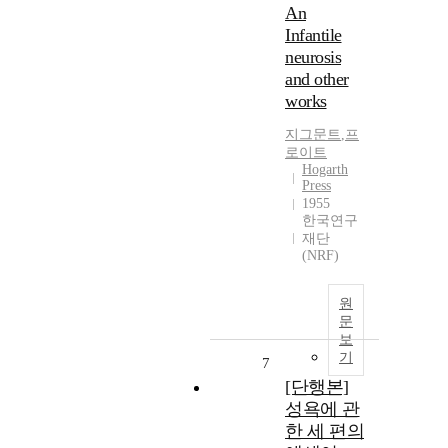
An
Infantile
neurosis
and other
works
지그문트
,
프
로이트
Hogarth
Press
1955
한국연구
재단
(NRF)
원
문
보
기
7
[단행본]
성욕에 관
한 세 편의