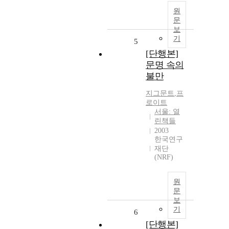
원
문
보
기
5
[단행본]
문명 속의
불만
지그문트
,
프
로이트
서울: 열
린책들
2003
한국연구
재단
(NRF)
원
문
보
기
6
[단행본]