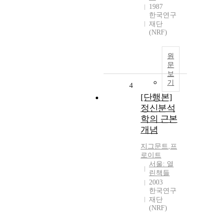
1987
한국연구
재단
(NRF)
원
문
보
기
4
[단행본]
정신분석
학의 근본
개념
지그문트
,
프
로이트
서울: 열
린책들
2003
한국연구
재단
(NRF)