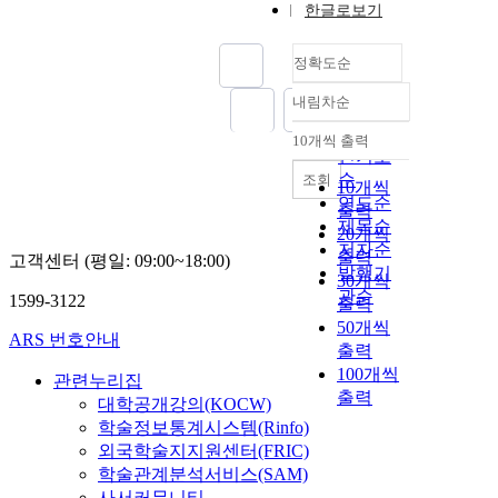
한글로보기
정확도순
내림차순
정확도
순
10개씩 출력
내림차순
인기도
순
조회
10개씩
연도순
출력
제목순
20개씩
저자순
출력
고객센터 (평일: 09:00~18:00)
발행기
30개씩
관순
1599-3122
출력
50개씩
ARS 번호안내
출력
100개씩
관련누리집
출력
대학공개강의(KOCW)
학술정보통계시스템(Rinfo)
외국학술지지원센터(FRIC)
학술관계분석서비스(SAM)
사서커뮤니티