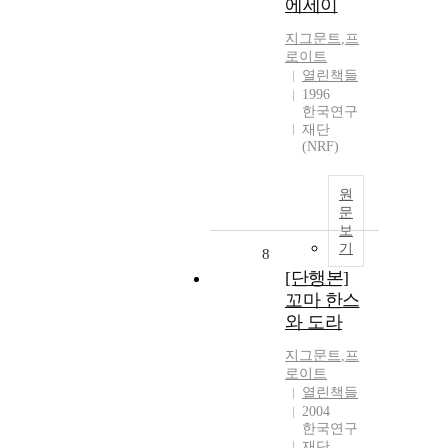
에세이
지그문트
,
프
로이트
열린책들
1996
한국연구
재단
(NRF)
원
문
보
기
8
[단행본]
꼬마 한스
와 도라
지그문트
,
프
로이트
열린책들
2004
한국연구
재단