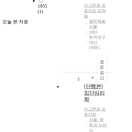
지그문트
,
프
1955
로이트
,
김정
(1)
일
오늘 본 자료
열린책들;
서울
2003
한국연구
재단
(NRF)
원
문
보
기
3
[단행본]
집단심리
학
지그문트
,
프
로이트
서울: 학
문과 사상
사