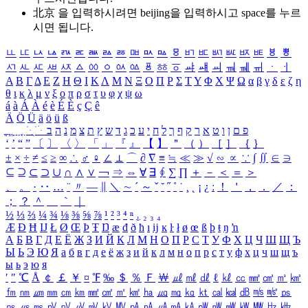
北京 을 입력하시려면
beijing
을 입력하시고 space를 누르
시면 됩니다.
ㅥ
ㅦ
ㅧ
ㅨ
ㅩ
ㅪ
ㅫ
ㅬ
ㅭ
ㅮ
ㅯ
ㅰ
ㅱ
ㅲ
ㅳ
ㅴ
ㅵ
ㅶ
ㅷ
ㅸ
ㅹ
ㅺ
ㅻ
ㅼ
ㅽ
ㅾ
ㅿ
ㆀ
ㆁ
ㆂ
ㆃ
ㆄ
ㆅ
ㆆ
ㆇ
ㆈ
ㆉ
ㆊ
ㆋ
ㆌ
ㆍ
ㆎ
Α
Β
Γ
Δ
Ε
Ζ
Η
Θ
Ι
Κ
Λ
Μ
Ν
Ξ
Ο
Π
Ρ
Σ
Τ
Υ
Φ
Χ
Ψ
Ω
α
β
γ
δ
ε
ζ
η
θ
ι
κ
λ
μ
ν
ξ
ο
π
ρ
σ
τ
υ
φ
χ
ψ
ω
á
à
Á
À
é
è
É
È
ç
Ç
ê
Ä
Ö
Ü
ä
ö
ü
ß
ְ
ֳ
ֲ
ֱ
ָ
ַ
ֵ
ֶ
ִ
ֹ
ּ
ֻ
ׂ
ׁ
ּ
ב
ה
נ
מ
צ
ת
ץ
ש
ד
ג
כ
ע
י
ח
ל
ך
ף
ק
ר
א
ט
ו
ן
ם
פ
‘
’
“
”
〔
〕
〈
〉
「
」
『
』
【
】
＂
（
）
［
］
｛
｝
±
×
÷
≠
≤
≥
∞
∴
♂
♀
∠
⊥
⌒
∂
∇
≡
≒
≪
≫
√
∽
∝
∵
∫
∬
∈
∋
⊆
⊇
⊂
⊃
∪
∩
∧
∨
￢
⇒
⇔
∀
∃
∮
∑
∏
＋
－
＜
＝
＞
、
。
·
‥
…
¨
〃
―
∥
＼
∼
´
～
ˇ
˘
˝
˚
˙
¸
˛
¡
¿
ː
！
＇
，
．
／
：
；
？
＾
＿
｀
｜
½
⅓
⅔
¼
¾
⅛
⅜
⅝
⅞
¹
²
³
⁴
ⁿ
₁
₂
₃
₄
Æ
Ð
Ħ
Ĳ
Ł
Ø
Œ
Þ
Ŧ
Ŋ
æ
đ
ð
ħ
ı
ĳ
ĸ
ŀ
ł
ø
œ
ß
þ
ŧ
ŋ
ŉ
А
Б
В
Г
Д
Е
Ё
Ж
З
И
Й
К
Л
М
Н
О
П
Р
С
Т
У
Ф
Х
Ц
Ч
Ш
Щ
Ъ
Ы
Ь
Э
Ю
Я
а
б
в
г
д
е
ё
ж
з
и
й
к
л
м
н
о
п
р
с
т
у
ф
х
ц
ч
ш
щ
ъ
ы
ь
э
ю
я
′
″
℃
Å
￠
￡
￥
¤
℉
‰
＄
％
Ｆ
￦
㎕
㎖
㎗
ℓ
㎘
㏄
㎣
㎤
㎥
㎦
㎙
㎚
㎛
㎜
㎝
㎞
㎟
㎠
㎡
㎢
㏊
㎍
㎎
㎏
㏏
㎈
㎉
㏈
㎧
㎨
㎰
㎱
㎲
㎳
㎴
㎵
㎶
㎷
㎸
㎹
㎀
㎁
㎂
㎃
㎄
㎺
㎻
㎽
㎾
㎿
㎐
㎑