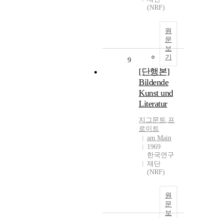
(NRF)
원
문
보
기
9
[단행본]
Bildende
Kunst und
Literatur
지그문트
,
프
로이트
am Main
1969
한국연구
재단
(NRF)
원
문
보