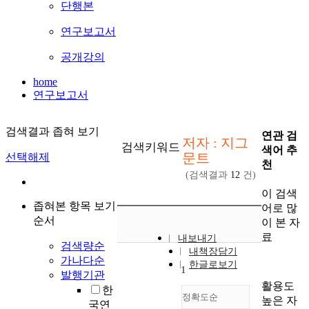
단행본
연구보고서
공개강의
home
연구보고서
검색결과 좁혀 보기
연관 검
저자 : 지그
검색키워드
색어 추
문트
선택해제
천
(검색결과
12
건)
이 검색
좁혀본 항목 보기
어로 많
순서
이 본 자
료
내보내기
검색량순
내책장담기
가나다순
한글로보기
1
발행기관
활용도
한
정확도순
높은 자
국연