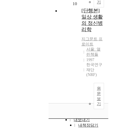
기
10
[단행본]
일상 생활
의 정신병
리학
지그문트
,
프
로이트
서울: 열
린책들
1997
한국연구
재단
(NRF)
원
문
보
기
내보내기
내책장담기