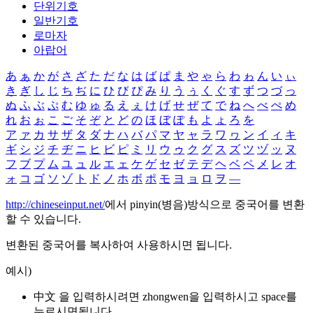
단위기호
일반기호
로마자
아랍어
あ
ぁ
か
が
さ
ざ
た
だ
な
は
ば
ぱ
ま
や
ゃ
ら
わ
ゎ
ん
い
ぃ
き
ぎ
し
じ
ち
ぢ
に
ひ
び
ぴ
み
り
う
ぅ
く
ぐ
す
ず
つ
づ
っ
ぬ
ふ
ぶ
ぷ
む
ゆ
ゅ
る
え
ぇ
け
げ
せ
ぜ
て
で
ね
へ
べ
ぺ
め
れ
お
ぉ
こ
ご
そ
ぞ
と
ど
の
ほ
ぼ
ぽ
も
よ
ょ
ろ
を
ア
ァ
カ
サ
ザ
タ
ダ
ナ
ハ
バ
パ
マ
ヤ
ャ
ラ
ワ
ヮ
ン
イ
ィ
キ
ギ
シ
ジ
チ
ヂ
ニ
ヒ
ビ
ピ
ミ
リ
ウ
ゥ
ク
グ
ス
ズ
ツ
ヅ
ッ
ヌ
フ
ブ
プ
ム
ユ
ュ
ル
エ
ェ
ケ
ゲ
セ
ゼ
テ
デ
ヘ
ベ
ペ
メ
レ
オ
ォ
コ
ゴ
ソ
ゾ
ト
ド
ノ
ホ
ボ
ポ
モ
ヨ
ョ
ロ
ヲ
―
http://chineseinput.net/
에서 pinyin(병음)방식으로 중국어를 변환
할 수 있습니다.
변환된 중국어를 복사하여 사용하시면 됩니다.
예시)
中文 을 입력하시려면
zhongwen
을 입력하시고 space를
누르시면됩니다.