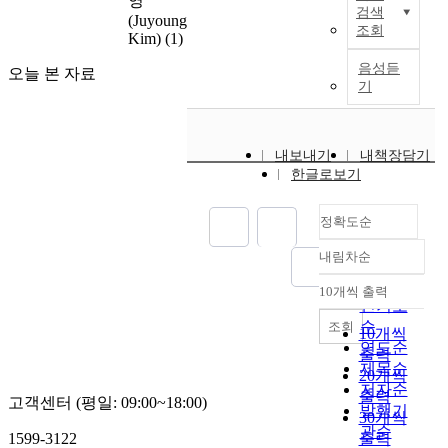
영
X
검색
(Juyoung
e
조회
Kim)
(1)
n
e
음성듣
오늘 본 자료
s
기
,
a
f
내보내기
내책장담기
a
한글로보기
m
i
정확도순
l
y
내림차순
o
정확도
f
순
10개씩 출력
내림차순
t
인기도
w
순
조회
10개씩
o
연도순
출력
-
제목순
20개씩
d
저자순
출력
고객센터 (평일: 09:00~18:00)
i
발행기
30개씩
m
관순
1599-3122
출력
e