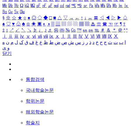
㎒
㎓
㎔
Ω
㏀
㏁
㎊
㎋
㎌
㏖
㏅
㎭
㎮
㎯
㏛
㎩
㎪
㎫
㎬
㏝
㏐
㏓
㏃
㏉
㏜
㏆
§
※
☆
★
○
●
◎
◇
◆
□
■
△
▽
→
←
↑
↓
↔
〓
◁
◀
▷
▶
♤
♠
♡
♥
♧
♣
⊙
◈
▣
◐
◑
▒
▤
▥
▨
▧
▦
▩
♨
☏
☎
☜
☞
¶
†
‡
↕
↗
↙
↖
↘
♭
♩
♪
♬
㉿
㈜
№
㏇
™
㏂
㏘
℡
＃
＆
＊
＠
ª
º
ⅰ
ⅱ
ⅲ
ⅳ
ⅴ
ⅵ
ⅶ
ⅷ
ⅸ
ⅹ
Ⅰ
Ⅱ
Ⅲ
Ⅳ
Ⅴ
Ⅵ
Ⅶ
Ⅷ
Ⅸ
Ⅹ
ا
ب
ت
ث
ج
ح
خ
د
ذ
ر
ز
س
ش
ص
ض
ط
ظ
ع
غ
ف
ق
ک
ل
م
ن
ه
و
ی
닫기
통합검색
국내학술논문
학위논문
해외학술논문
학술지