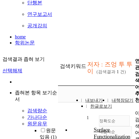
단행본
연구보고서
공개강의
home
학위논문
검색결과 좁혀 보기
저자 : 즈엉 투 투
검색키워드
이
선택해제
(검색결과
1
건)
좁혀본 항목 보기순
서
내보내기
내책장담기
한글로보기
검색량순
가나다순
1
정확도순
원문유무
Surface
원문
내림차순
정확도
Functionalization
있음
(1)