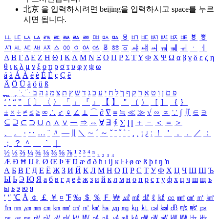
北京 을 입력하시려면
beijing
을 입력하시고 space를 누르
시면 됩니다.
ㅥ
ㅦ
ㅧ
ㅨ
ㅩ
ㅪ
ㅫ
ㅬ
ㅭ
ㅮ
ㅯ
ㅰ
ㅱ
ㅲ
ㅳ
ㅴ
ㅵ
ㅶ
ㅷ
ㅸ
ㅹ
ㅺ
ㅻ
ㅼ
ㅽ
ㅾ
ㅿ
ㆀ
ㆁ
ㆂ
ㆃ
ㆄ
ㆅ
ㆆ
ㆇ
ㆈ
ㆉ
ㆊ
ㆋ
ㆌ
ㆍ
ㆎ
Α
Β
Γ
Δ
Ε
Ζ
Η
Θ
Ι
Κ
Λ
Μ
Ν
Ξ
Ο
Π
Ρ
Σ
Τ
Υ
Φ
Χ
Ψ
Ω
α
β
γ
δ
ε
ζ
η
θ
ι
κ
λ
μ
ν
ξ
ο
π
ρ
σ
τ
υ
φ
χ
ψ
ω
á
à
Á
À
é
è
É
È
ç
Ç
ê
Ä
Ö
Ü
ä
ö
ü
ß
ְ
ֳ
ֲ
ֱ
ָ
ַ
ֵ
ֶ
ִ
ֹ
ּ
ֻ
ׂ
ׁ
ּ
ב
ה
נ
מ
צ
ת
ץ
ש
ד
ג
כ
ע
י
ח
ל
ך
ף
ק
ר
א
ט
ו
ן
ם
פ
‘
’
“
”
〔
〕
〈
〉
「
」
『
』
【
】
＂
（
）
［
］
｛
｝
±
×
÷
≠
≤
≥
∞
∴
♂
♀
∠
⊥
⌒
∂
∇
≡
≒
≪
≫
√
∽
∝
∵
∫
∬
∈
∋
⊆
⊇
⊂
⊃
∪
∩
∧
∨
￢
⇒
⇔
∀
∃
∮
∑
∏
＋
－
＜
＝
＞
、
。
·
‥
…
¨
〃
―
∥
＼
∼
´
～
ˇ
˘
˝
˚
˙
¸
˛
¡
¿
ː
！
＇
，
．
／
：
；
？
＾
＿
｀
｜
½
⅓
⅔
¼
¾
⅛
⅜
⅝
⅞
¹
²
³
⁴
ⁿ
₁
₂
₃
₄
Æ
Ð
Ħ
Ĳ
Ł
Ø
Œ
Þ
Ŧ
Ŋ
æ
đ
ð
ħ
ı
ĳ
ĸ
ŀ
ł
ø
œ
ß
þ
ŧ
ŋ
ŉ
А
Б
В
Г
Д
Е
Ё
Ж
З
И
Й
К
Л
М
Н
О
П
Р
С
Т
У
Ф
Х
Ц
Ч
Ш
Щ
Ъ
Ы
Ь
Э
Ю
Я
а
б
в
г
д
е
ё
ж
з
и
й
к
л
м
н
о
п
р
с
т
у
ф
х
ц
ч
ш
щ
ъ
ы
ь
э
ю
я
′
″
℃
Å
￠
￡
￥
¤
℉
‰
＄
％
Ｆ
￦
㎕
㎖
㎗
ℓ
㎘
㏄
㎣
㎤
㎥
㎦
㎙
㎚
㎛
㎜
㎝
㎞
㎟
㎠
㎡
㎢
㏊
㎍
㎎
㎏
㏏
㎈
㎉
㏈
㎧
㎨
㎰
㎱
㎲
㎳
㎴
㎵
㎶
㎷
㎸
㎹
㎀
㎁
㎂
㎃
㎄
㎺
㎻
㎽
㎾
㎿
㎐
㎑