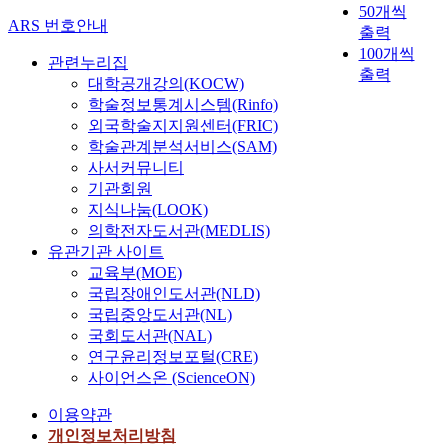
50개씩
n
ARS 번호안내
출력
s
100개씩
i
관련누리집
출력
o
대학공개강의(KOCW)
n
학술정보통계시스템(Rinfo)
a
외국학술지지원센터(FRIC)
l
학술관계분석서비스(SAM)
t
사서커뮤니티
r
기관회원
a
지식나눔(LOOK)
n
의학전자도서관(MEDLIS)
s
유관기관 사이트
i
교육부(MOE)
t
국립장애인도서관(NLD)
i
국립중앙도서관(NL)
o
n
국회도서관(NAL)
m
연구윤리정보포털(CRE)
e
사이언스온 (ScienceON)
t
이용약관
a
l
개인정보처리방침