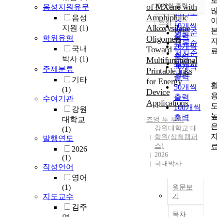
순
of MXene with
10개씩 출력
음성지원유무
내림차순
인기도
Amphiphilic
음성
순
조회
10개씩
Alkoxysilane
지원
(1)
연도순
출력
학위유형
Oligomers
제목순
20개씩
국내
Toward
저자순
출력
박사
(1)
Multifunctional
발행기
30개씩
주제분류
Printable Inks
관순
출력
기타
for Energy
50개씩
(1)
Device
출력
수여기관
Applications
100개씩
강원
출력
대학교
즈엉
투
투이
강원대학교 대
(1)
학원(삼척캠퍼
발행연도
스)
2026
2026
(1)
국내박사
작성언어
영어
(1)
원문보
지도교수
기
김주
M
목차