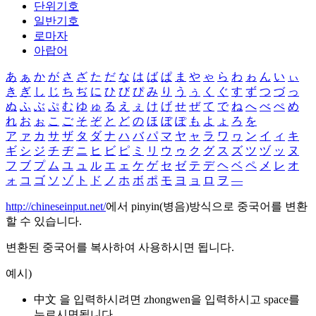
단위기호
일반기호
로마자
아랍어
あ
ぁ
か
が
さ
ざ
た
だ
な
は
ば
ぱ
ま
や
ゃ
ら
わ
ゎ
ん
い
ぃ
き
ぎ
し
じ
ち
ぢ
に
ひ
び
ぴ
み
り
う
ぅ
く
ぐ
す
ず
つ
づ
っ
ぬ
ふ
ぶ
ぷ
む
ゆ
ゅ
る
え
ぇ
け
げ
せ
ぜ
て
で
ね
へ
べ
ぺ
め
れ
お
ぉ
こ
ご
そ
ぞ
と
ど
の
ほ
ぼ
ぽ
も
よ
ょ
ろ
を
ア
ァ
カ
サ
ザ
タ
ダ
ナ
ハ
バ
パ
マ
ヤ
ャ
ラ
ワ
ヮ
ン
イ
ィ
キ
ギ
シ
ジ
チ
ヂ
ニ
ヒ
ビ
ピ
ミ
リ
ウ
ゥ
ク
グ
ス
ズ
ツ
ヅ
ッ
ヌ
フ
ブ
プ
ム
ユ
ュ
ル
エ
ェ
ケ
ゲ
セ
ゼ
テ
デ
ヘ
ベ
ペ
メ
レ
オ
ォ
コ
ゴ
ソ
ゾ
ト
ド
ノ
ホ
ボ
ポ
モ
ヨ
ョ
ロ
ヲ
―
http://chineseinput.net/
에서 pinyin(병음)방식으로 중국어를 변환
할 수 있습니다.
변환된 중국어를 복사하여 사용하시면 됩니다.
예시)
中文 을 입력하시려면
zhongwen
을 입력하시고 space를
누르시면됩니다.