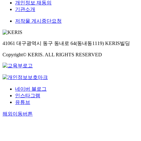
c
개인정보 재동의
a
기관소개
r
저작물 게시중단요청
b
i
d
e
41061 대구광역시 동구 동내로 64(동내동1119) KERIS빌딩
s
a
Copyright© KERIS. ALL RIGHTS RESERVED
n
d
n
i
t
네이버 블로그
r
인스타그램
i
유튜브
d
e
해외이동버튼
s
,
e
x
h