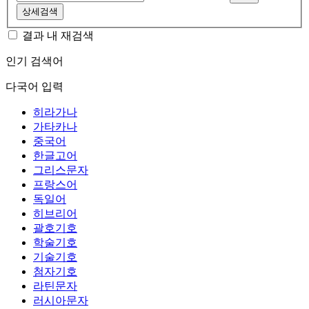
상세검색
결과 내 재검색
인기 검색어
다국어 입력
히라가나
가타카나
중국어
한글고어
그리스문자
프랑스어
독일어
히브리어
괄호기호
학술기호
기술기호
첨자기호
라틴문자
러시아문자