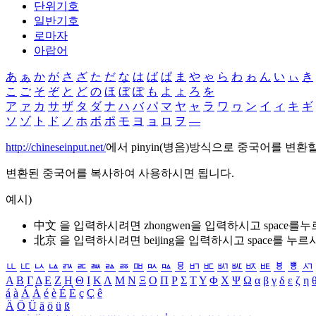
단위기호
일반기호
로마자
아랍어
あ
ぁ
か
が
さ
ざ
た
だ
な
は
ば
ぱ
ま
や
ゃ
ら
わ
ゎ
ん
い
ぃ
き
こ
ご
そ
ぞ
と
ど
の
ほ
ぼ
ぽ
も
よ
ょ
ろ
を
ア
ァ
カ
サ
ザ
タ
ダ
ナ
ハ
バ
パ
マ
ヤ
ャ
ラ
ワ
ヮ
ン
イ
ィ
キ
ギ
ソ
ゾ
ト
ド
ノ
ホ
ボ
ポ
モ
ヨ
ョ
ロ
ヲ
―
http://chineseinput.net/
에서 pinyin(병음)방식으로 중국어를 변환
변환된 중국어를 복사하여 사용하시면 됩니다.
예시)
中文 을 입력하시려면
zhongwen
을 입력하시고 space를
北京 을 입력하시려면
beijing
을 입력하시고 space를 누르
ㅥ
ㅦ
ㅧ
ㅨ
ㅩ
ㅪ
ㅫ
ㅬ
ㅭ
ㅮ
ㅯ
ㅰ
ㅱ
ㅲ
ㅳ
ㅴ
ㅵ
ㅶ
ㅷ
ㅸ
ㅹ
ㅺ
Α
Β
Γ
Δ
Ε
Ζ
Η
Θ
Ι
Κ
Λ
Μ
Ν
Ξ
Ο
Π
Ρ
Σ
Τ
Υ
Φ
Χ
Ψ
Ω
α
β
γ
δ
ε
ζ
η
á
à
Á
À
é
è
É
È
ç
Ç
ê
Ä
Ö
Ü
ä
ö
ü
ß