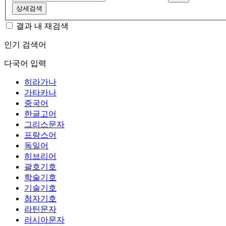
상세검색
결과 내 재검색
인기 검색어
다국어 입력
히라가나
가타카나
중국어
한글고어
그리스문자
프랑스어
독일어
히브리어
괄호기호
학술기호
기술기호
첨자기호
라틴문자
러시아문자