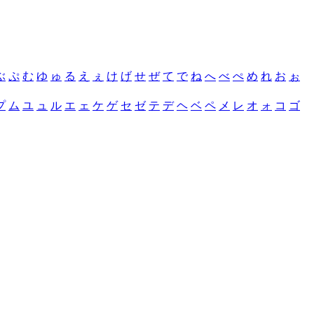
ぶ
ぷ
む
ゆ
ゅ
る
え
ぇ
け
げ
せ
ぜ
て
で
ね
へ
べ
ぺ
め
れ
お
ぉ
プ
ム
ユ
ュ
ル
エ
ェ
ケ
ゲ
セ
ゼ
テ
デ
ヘ
ベ
ペ
メ
レ
オ
ォ
コ
ゴ