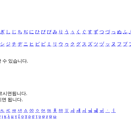
ぎ
し
じ
ち
ぢ
に
ひ
び
ぴ
み
り
う
ぅ
く
ぐ
す
ず
つ
づ
っ
ぬ
ふ
シ
ジ
チ
ヂ
ニ
ヒ
ビ
ピ
ミ
リ
ウ
ゥ
ク
グ
ス
ズ
ツ
ヅ
ッ
ヌ
フ
ブ
할 수 있습니다.
누르시면됩니다.
시면 됩니다.
ㅻ
ㅼ
ㅽ
ㅾ
ㅿ
ㆀ
ㆁ
ㆂ
ㆃ
ㆄ
ㆅ
ㆆ
ㆇ
ㆈ
ㆉ
ㆊ
ㆋ
ㆌ
ㆍ
ㆎ
θ
ι
κ
λ
μ
ν
ξ
ο
π
ρ
σ
τ
υ
φ
χ
ψ
ω