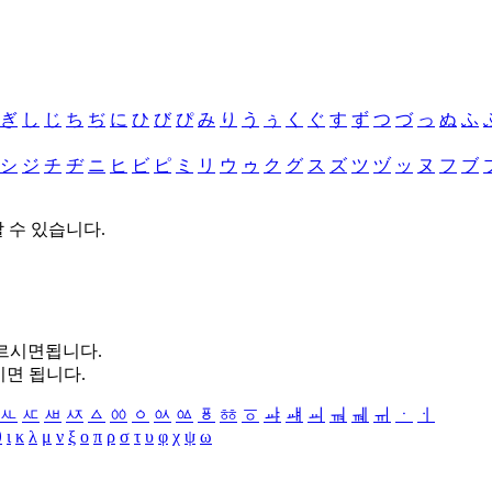
ぎ
し
じ
ち
ぢ
に
ひ
び
ぴ
み
り
う
ぅ
く
ぐ
す
ず
つ
づ
っ
ぬ
ふ
シ
ジ
チ
ヂ
ニ
ヒ
ビ
ピ
ミ
リ
ウ
ゥ
ク
グ
ス
ズ
ツ
ヅ
ッ
ヌ
フ
ブ
할 수 있습니다.
누르시면됩니다.
시면 됩니다.
ㅻ
ㅼ
ㅽ
ㅾ
ㅿ
ㆀ
ㆁ
ㆂ
ㆃ
ㆄ
ㆅ
ㆆ
ㆇ
ㆈ
ㆉ
ㆊ
ㆋ
ㆌ
ㆍ
ㆎ
θ
ι
κ
λ
μ
ν
ξ
ο
π
ρ
σ
τ
υ
φ
χ
ψ
ω