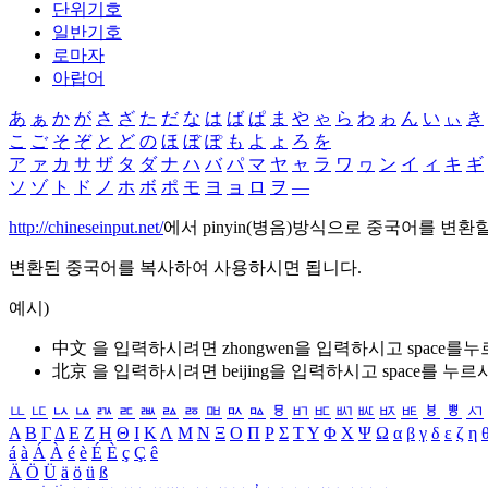
단위기호
일반기호
로마자
아랍어
あ
ぁ
か
が
さ
ざ
た
だ
な
は
ば
ぱ
ま
や
ゃ
ら
わ
ゎ
ん
い
ぃ
き
こ
ご
そ
ぞ
と
ど
の
ほ
ぼ
ぽ
も
よ
ょ
ろ
を
ア
ァ
カ
サ
ザ
タ
ダ
ナ
ハ
バ
パ
マ
ヤ
ャ
ラ
ワ
ヮ
ン
イ
ィ
キ
ギ
ソ
ゾ
ト
ド
ノ
ホ
ボ
ポ
モ
ヨ
ョ
ロ
ヲ
―
http://chineseinput.net/
에서 pinyin(병음)방식으로 중국어를 변환
변환된 중국어를 복사하여 사용하시면 됩니다.
예시)
中文 을 입력하시려면
zhongwen
을 입력하시고 space를
北京 을 입력하시려면
beijing
을 입력하시고 space를 누르
ㅥ
ㅦ
ㅧ
ㅨ
ㅩ
ㅪ
ㅫ
ㅬ
ㅭ
ㅮ
ㅯ
ㅰ
ㅱ
ㅲ
ㅳ
ㅴ
ㅵ
ㅶ
ㅷ
ㅸ
ㅹ
ㅺ
Α
Β
Γ
Δ
Ε
Ζ
Η
Θ
Ι
Κ
Λ
Μ
Ν
Ξ
Ο
Π
Ρ
Σ
Τ
Υ
Φ
Χ
Ψ
Ω
α
β
γ
δ
ε
ζ
η
á
à
Á
À
é
è
É
È
ç
Ç
ê
Ä
Ö
Ü
ä
ö
ü
ß