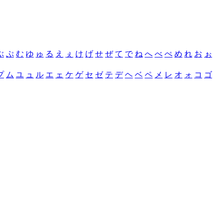
ぶ
ぷ
む
ゆ
ゅ
る
え
ぇ
け
げ
せ
ぜ
て
で
ね
へ
べ
ぺ
め
れ
お
ぉ
プ
ム
ユ
ュ
ル
エ
ェ
ケ
ゲ
セ
ゼ
テ
デ
ヘ
ベ
ペ
メ
レ
オ
ォ
コ
ゴ