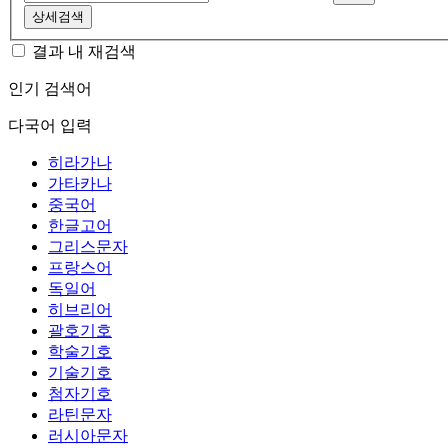
상세검색
결과 내 재검색
인기 검색어
다국어 입력
히라가나
가타카나
중국어
한글고어
그리스문자
프랑스어
독일어
히브리어
괄호기호
학술기호
기술기호
첨자기호
라틴문자
러시아문자