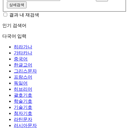
상세검색
결과 내 재검색
인기 검색어
다국어 입력
히라가나
가타카나
중국어
한글고어
그리스문자
프랑스어
독일어
히브리어
괄호기호
학술기호
기술기호
첨자기호
라틴문자
러시아문자