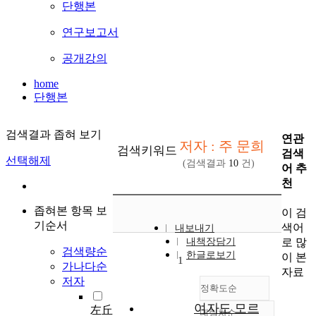
단행본
연구보고서
공개강의
home
단행본
검색결과 좁혀 보기
연관
저자 : 주 문희
검색키워드
검색
선택해제
(검색결과
10
건)
어 추
천
좁혀본 항목 보
이 검
기순서
색어
내보내기
로 많
내책장담기
검색량순
한글로보기
이 본
1
가나다순
자료
저자
정확도순
여자도 모르
左丘
내림차순