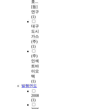
호...
[등]
연구
(1)
대구
도시
가스
(주)
(1)
(주)
인섹
트바
이오
텍
(1)
발행연도
2008
(1)