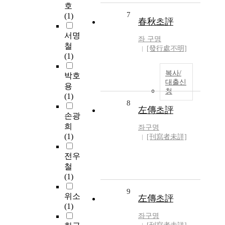
호
7
(1)
春秋초評
서명
좌 구명
철
[發行處不明]
(1)
복사/
박호
대출신
용
청
(1)
8
左傳초評
손광
희
좌구명
(1)
[刊寫者未詳]
전우
철
(1)
9
위소
左傳초評
(1)
좌구명