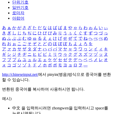
단위기호
일반기호
로마자
아랍어
あ
ぁ
か
が
さ
ざ
た
だ
な
は
ば
ぱ
ま
や
ゃ
ら
わ
ゎ
ん
い
ぃ
き
ぎ
し
じ
ち
ぢ
に
ひ
び
ぴ
み
り
う
ぅ
く
ぐ
す
ず
つ
づ
っ
ぬ
ふ
ぶ
ぷ
む
ゆ
ゅ
る
え
ぇ
け
げ
せ
ぜ
て
で
ね
へ
べ
ぺ
め
れ
お
ぉ
こ
ご
そ
ぞ
と
ど
の
ほ
ぼ
ぽ
も
よ
ょ
ろ
を
ア
ァ
カ
サ
ザ
タ
ダ
ナ
ハ
バ
パ
マ
ヤ
ャ
ラ
ワ
ヮ
ン
イ
ィ
キ
ギ
シ
ジ
チ
ヂ
ニ
ヒ
ビ
ピ
ミ
リ
ウ
ゥ
ク
グ
ス
ズ
ツ
ヅ
ッ
ヌ
フ
ブ
プ
ム
ユ
ュ
ル
エ
ェ
ケ
ゲ
セ
ゼ
テ
デ
ヘ
ベ
ペ
メ
レ
オ
ォ
コ
ゴ
ソ
ゾ
ト
ド
ノ
ホ
ボ
ポ
モ
ヨ
ョ
ロ
ヲ
―
http://chineseinput.net/
에서 pinyin(병음)방식으로 중국어를 변환
할 수 있습니다.
변환된 중국어를 복사하여 사용하시면 됩니다.
예시)
中文 을 입력하시려면
zhongwen
을 입력하시고 space를
누르시면됩니다.