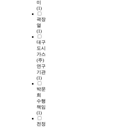
미
(1)
곽장
열
(1)
대구
도시
가스
(주)
연구
기관
(1)
박문
희
수행
책임
(1)
전정