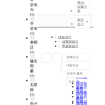
복사/
문희
대출신
저
청
(1)
목차
주
보기
문희
(1)
내보내기
내책장담기
韋昭
한글로보기
註
(1)
정확도순
穆文
내림차순
熙
정확도
纂
순
10개씩 출력
내림차순
(1)
인기도
순
조회
10개씩
石星
연도순
출력
校
제목순
20개씩
(1)
저자순
출력
발행기
30개씩
허선