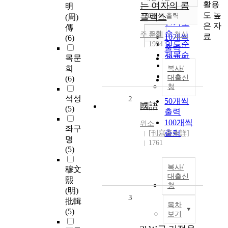
정확도
활용
는 여자의 콤
明
순
도 높
플랙스
10개씩 출력
(周)
내림차순
인기도
은 자
傳
순
조회
주
문희
청심
료
10개씩
(6)
연도순
1994
출력
제목순
목문
20개씩
저자순
희
출력
복사/
발행기
대출신
(6)
30개씩
관순
청
출력
석성
2
50개씩
國語
(5)
출력
100개씩
위소
좌구
출력
[刊寫者未詳]
명
1761
(5)
복사/
穆文
대출신
熙
청
(明)
3
批輯
목차
(5)
보기