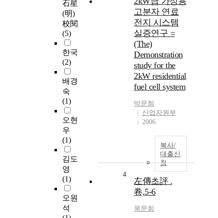
2kW급 가정용
石星
고분자 연료
(明)
전지 시스템
校閱
실증연구 =
(5)
(The)
한국
Demonstration
(2)
study for the
2kW residential
배경
fuel cell system
숙
(1)
박
문희
산업자원부
오현
2006
우
(1)
복사/
대출신
김도
청
영
4
(1)
左傳초評 .
卷,5-6
오원
석
목
문희
(1)