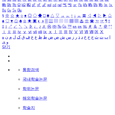
㎒
㎓
㎔
Ω
㏀
㏁
㎊
㎋
㎌
㏖
㏅
㎭
㎮
㎯
㏛
㎩
㎪
㎫
㎬
㏝
㏐
㏓
㏃
㏉
㏜
㏆
§
※
☆
★
○
●
◎
◇
◆
□
■
△
▽
→
←
↑
↓
↔
〓
◁
◀
▷
▶
♤
♠
♡
♥
♧
♣
⊙
◈
▣
◐
◑
▒
▤
▥
▨
▧
▦
▩
♨
☏
☎
☜
☞
¶
†
‡
↕
↗
↙
↖
↘
♭
♩
♪
♬
㉿
㈜
№
㏇
™
㏂
㏘
℡
＃
＆
＊
＠
ª
º
ⅰ
ⅱ
ⅲ
ⅳ
ⅴ
ⅵ
ⅶ
ⅷ
ⅸ
ⅹ
Ⅰ
Ⅱ
Ⅲ
Ⅳ
Ⅴ
Ⅵ
Ⅶ
Ⅷ
Ⅸ
Ⅹ
ا
ب
ت
ث
ج
ح
خ
د
ذ
ر
ز
س
ش
ص
ض
ط
ظ
ع
غ
ف
ق
ک
ل
م
ن
ه
و
ی
닫기
통합검색
국내학술논문
학위논문
해외학술논문
학술지