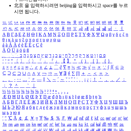
北京 을 입력하시려면
beijing
을 입력하시고 space를 누르
시면 됩니다.
ㅥ
ㅦ
ㅧ
ㅨ
ㅩ
ㅪ
ㅫ
ㅬ
ㅭ
ㅮ
ㅯ
ㅰ
ㅱ
ㅲ
ㅳ
ㅴ
ㅵ
ㅶ
ㅷ
ㅸ
ㅹ
ㅺ
ㅻ
ㅼ
ㅽ
ㅾ
ㅿ
ㆀ
ㆁ
ㆂ
ㆃ
ㆄ
ㆅ
ㆆ
ㆇ
ㆈ
ㆉ
ㆊ
ㆋ
ㆌ
ㆍ
ㆎ
Α
Β
Γ
Δ
Ε
Ζ
Η
Θ
Ι
Κ
Λ
Μ
Ν
Ξ
Ο
Π
Ρ
Σ
Τ
Υ
Φ
Χ
Ψ
Ω
α
β
γ
δ
ε
ζ
η
θ
ι
κ
λ
μ
ν
ξ
ο
π
ρ
σ
τ
υ
φ
χ
ψ
ω
á
à
Á
À
é
è
É
È
ç
Ç
ê
Ä
Ö
Ü
ä
ö
ü
ß
ְ
ֳ
ֲ
ֱ
ָ
ַ
ֵ
ֶ
ִ
ֹ
ּ
ֻ
ׂ
ׁ
ּ
ב
ה
נ
מ
צ
ת
ץ
ש
ד
ג
כ
ע
י
ח
ל
ך
ף
ק
ר
א
ט
ו
ן
ם
פ
‘
’
“
”
〔
〕
〈
〉
「
」
『
』
【
】
＂
（
）
［
］
｛
｝
±
×
÷
≠
≤
≥
∞
∴
♂
♀
∠
⊥
⌒
∂
∇
≡
≒
≪
≫
√
∽
∝
∵
∫
∬
∈
∋
⊆
⊇
⊂
⊃
∪
∩
∧
∨
￢
⇒
⇔
∀
∃
∮
∑
∏
＋
－
＜
＝
＞
、
。
·
‥
…
¨
〃
―
∥
＼
∼
´
～
ˇ
˘
˝
˚
˙
¸
˛
¡
¿
ː
！
＇
，
．
／
：
；
？
＾
＿
｀
｜
½
⅓
⅔
¼
¾
⅛
⅜
⅝
⅞
¹
²
³
⁴
ⁿ
₁
₂
₃
₄
Æ
Ð
Ħ
Ĳ
Ł
Ø
Œ
Þ
Ŧ
Ŋ
æ
đ
ð
ħ
ı
ĳ
ĸ
ŀ
ł
ø
œ
ß
þ
ŧ
ŋ
ŉ
А
Б
В
Г
Д
Е
Ё
Ж
З
И
Й
К
Л
М
Н
О
П
Р
С
Т
У
Ф
Х
Ц
Ч
Ш
Щ
Ъ
Ы
Ь
Э
Ю
Я
а
б
в
г
д
е
ё
ж
з
и
й
к
л
м
н
о
п
р
с
т
у
ф
х
ц
ч
ш
щ
ъ
ы
ь
э
ю
я
′
″
℃
Å
￠
￡
￥
¤
℉
‰
＄
％
Ｆ
￦
㎕
㎖
㎗
ℓ
㎘
㏄
㎣
㎤
㎥
㎦
㎙
㎚
㎛
㎜
㎝
㎞
㎟
㎠
㎡
㎢
㏊
㎍
㎎
㎏
㏏
㎈
㎉
㏈
㎧
㎨
㎰
㎱
㎲
㎳
㎴
㎵
㎶
㎷
㎸
㎹
㎀
㎁
㎂
㎃
㎄
㎺
㎻
㎽
㎾
㎿
㎐
㎑