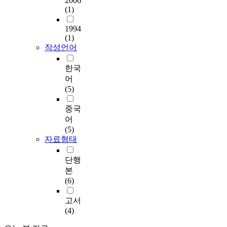
2006
(1)
1994
(1)
작성언어
한국
어
(5)
중국
어
(5)
자료형태
단행
본
(6)
고서
(4)