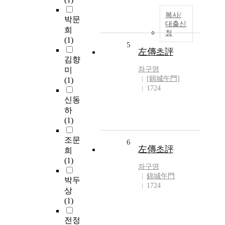
복사/
박문
대출신
희
청
(1)
5
左傳초評
김향
좌구명
미
[錦城午門]
(1)
1724
신동
하
(1)
조문
6
左傳초評
희
(1)
좌구명
錦城午門
박두
1724
상
(1)
전정