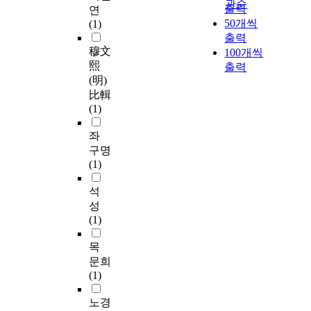
관순
출력
연
50개씩
(1)
출력
穆文
100개씩
熙
출력
(明)
比輯
(1)
좌
구명
(1)
석
성
(1)
목
문희
(1)
노경