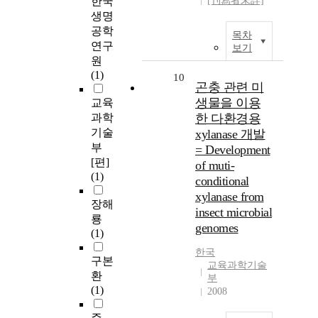
한국
[刊寫者未詳]
생명
공학
목차
연구
보기
원
(1)
10
곤충 관련 미
생물을 이용
교육
과학
한 다환경용
기술
xylanase 개발
부
= Development
[편]
of muti-
(1)
conditional
xylanase from
장해
insect microbial
룡
genomes
(1)
한국
구본
교육과학기술
환
부
(1)
2008
주