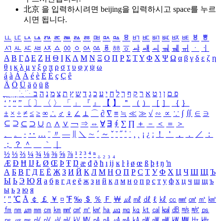
北京 을 입력하시려면
beijing
을 입력하시고 space를 누르
시면 됩니다.
ㅥ
ㅦ
ㅧ
ㅨ
ㅩ
ㅪ
ㅫ
ㅬ
ㅭ
ㅮ
ㅯ
ㅰ
ㅱ
ㅲ
ㅳ
ㅴ
ㅵ
ㅶ
ㅷ
ㅸ
ㅹ
ㅺ
ㅻ
ㅼ
ㅽ
ㅾ
ㅿ
ㆀ
ㆁ
ㆂ
ㆃ
ㆄ
ㆅ
ㆆ
ㆇ
ㆈ
ㆉ
ㆊ
ㆋ
ㆌ
ㆍ
ㆎ
Α
Β
Γ
Δ
Ε
Ζ
Η
Θ
Ι
Κ
Λ
Μ
Ν
Ξ
Ο
Π
Ρ
Σ
Τ
Υ
Φ
Χ
Ψ
Ω
α
β
γ
δ
ε
ζ
η
θ
ι
κ
λ
μ
ν
ξ
ο
π
ρ
σ
τ
υ
φ
χ
ψ
ω
á
à
Á
À
é
è
É
È
ç
Ç
ê
Ä
Ö
Ü
ä
ö
ü
ß
ְ
ֳ
ֲ
ֱ
ָ
ַ
ֵ
ֶ
ִ
ֹ
ּ
ֻ
ׂ
ׁ
ּ
ב
ה
נ
מ
צ
ת
ץ
ש
ד
ג
כ
ע
י
ח
ל
ך
ף
ק
ר
א
ט
ו
ן
ם
פ
‘
’
“
”
〔
〕
〈
〉
「
」
『
』
【
】
＂
（
）
［
］
｛
｝
±
×
÷
≠
≤
≥
∞
∴
♂
♀
∠
⊥
⌒
∂
∇
≡
≒
≪
≫
√
∽
∝
∵
∫
∬
∈
∋
⊆
⊇
⊂
⊃
∪
∩
∧
∨
￢
⇒
⇔
∀
∃
∮
∑
∏
＋
－
＜
＝
＞
、
。
·
‥
…
¨
〃
―
∥
＼
∼
´
～
ˇ
˘
˝
˚
˙
¸
˛
¡
¿
ː
！
＇
，
．
／
：
；
？
＾
＿
｀
｜
½
⅓
⅔
¼
¾
⅛
⅜
⅝
⅞
¹
²
³
⁴
ⁿ
₁
₂
₃
₄
Æ
Ð
Ħ
Ĳ
Ł
Ø
Œ
Þ
Ŧ
Ŋ
æ
đ
ð
ħ
ı
ĳ
ĸ
ŀ
ł
ø
œ
ß
þ
ŧ
ŋ
ŉ
А
Б
В
Г
Д
Е
Ё
Ж
З
И
Й
К
Л
М
Н
О
П
Р
С
Т
У
Ф
Х
Ц
Ч
Ш
Щ
Ъ
Ы
Ь
Э
Ю
Я
а
б
в
г
д
е
ё
ж
з
и
й
к
л
м
н
о
п
р
с
т
у
ф
х
ц
ч
ш
щ
ъ
ы
ь
э
ю
я
′
″
℃
Å
￠
￡
￥
¤
℉
‰
＄
％
Ｆ
￦
㎕
㎖
㎗
ℓ
㎘
㏄
㎣
㎤
㎥
㎦
㎙
㎚
㎛
㎜
㎝
㎞
㎟
㎠
㎡
㎢
㏊
㎍
㎎
㎏
㏏
㎈
㎉
㏈
㎧
㎨
㎰
㎱
㎲
㎳
㎴
㎵
㎶
㎷
㎸
㎹
㎀
㎁
㎂
㎃
㎄
㎺
㎻
㎽
㎾
㎿
㎐
㎑