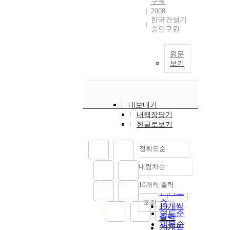
구원
2008
한국건설기
술연구원
원문
보기
내보내기
내책장담기
한글로보기
정확도순
내림차순
정확도
순
10개씩 출력
내림차순
인기도
순
조회
10개씩
연도순
출력
제목순
20개씩