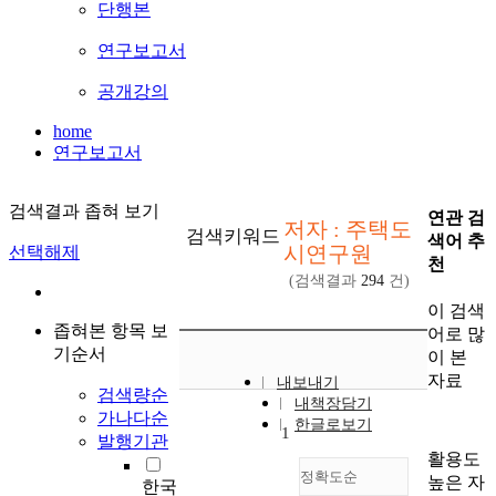
단행본
연구보고서
공개강의
home
연구보고서
검색결과 좁혀 보기
연관 검
저자 : 주택도
검색키워드
색어 추
시연구원
선택해제
천
(검색결과
294
건)
이 검색
좁혀본 항목 보
어로 많
기순서
이 본
자료
내보내기
검색량순
내책장담기
가나다순
한글로보기
1
발행기관
활용도
정확도순
높은 자
한국