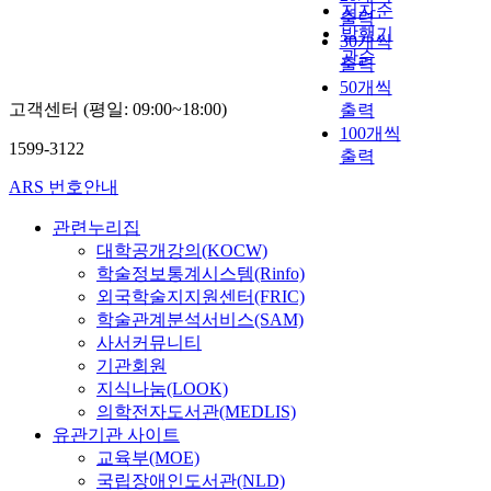
저자순
출력
발행기
30개씩
관순
출력
50개씩
고객센터 (평일: 09:00~18:00)
출력
100개씩
1599-3122
출력
ARS 번호안내
관련누리집
대학공개강의(KOCW)
학술정보통계시스템(Rinfo)
외국학술지지원센터(FRIC)
학술관계분석서비스(SAM)
사서커뮤니티
기관회원
지식나눔(LOOK)
의학전자도서관(MEDLIS)
유관기관 사이트
교육부(MOE)
국립장애인도서관(NLD)