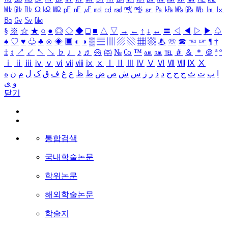
㎒
㎓
㎔
Ω
㏀
㏁
㎊
㎋
㎌
㏖
㏅
㎭
㎮
㎯
㏛
㎩
㎪
㎫
㎬
㏝
㏐
㏓
㏃
㏉
㏜
㏆
§
※
☆
★
○
●
◎
◇
◆
□
■
△
▽
→
←
↑
↓
↔
〓
◁
◀
▷
▶
♤
♠
♡
♥
♧
♣
⊙
◈
▣
◐
◑
▒
▤
▥
▨
▧
▦
▩
♨
☏
☎
☜
☞
¶
†
‡
↕
↗
↙
↖
↘
♭
♩
♪
♬
㉿
㈜
№
㏇
™
㏂
㏘
℡
＃
＆
＊
＠
ª
º
ⅰ
ⅱ
ⅲ
ⅳ
ⅴ
ⅵ
ⅶ
ⅷ
ⅸ
ⅹ
Ⅰ
Ⅱ
Ⅲ
Ⅳ
Ⅴ
Ⅵ
Ⅶ
Ⅷ
Ⅸ
Ⅹ
ا
ب
ت
ث
ج
ح
خ
د
ذ
ر
ز
س
ش
ص
ض
ط
ظ
ع
غ
ف
ق
ک
ل
م
ن
ه
و
ی
닫기
통합검색
국내학술논문
학위논문
해외학술논문
학술지