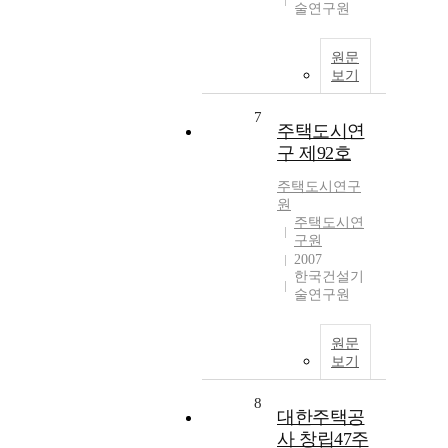
술연구원
원문
보기
7
주택도시연
구 제92호
주택도시연구
원
주택도시연
구원
2007
한국건설기
술연구원
원문
보기
8
대한주택공
사 창립47주