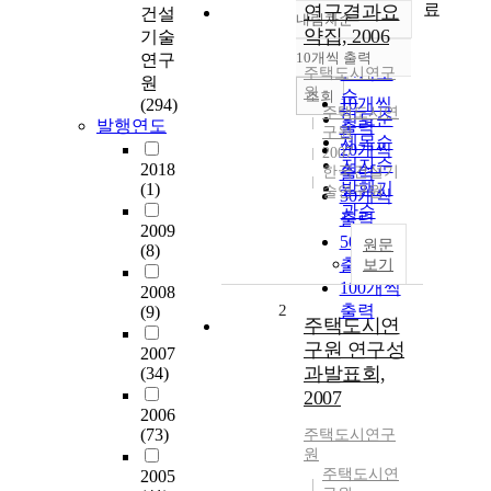
료
연구결과요
건설
내림차순
정확도
약집, 2006
기술
순
10개씩 출력
연구
내림차순
인기도
주택도시연구
원
원
순
조회
10개씩
(294)
주택도시연
연도순
발행연도
출력
구원
제목순
20개씩
2007
저자순
2018
한국건설기
출력
발행기
(1)
술연구원
30개씩
관순
출력
2009
50개씩
원문
(8)
출력
보기
100개씩
2008
2
출력
(9)
주택도시연
구원 연구성
2007
과발표회,
(34)
2007
2006
(73)
주택도시연구
원
주택도시연
2005