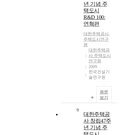
년 기념 주
택도시
R&D 100:
연혁편
대한주택공사
,
주택도시연구
원
대한주택공
사 주택도시
연구원
2009
한국건설기
술연구원
원문
보기
9
대한주택공
사 창립47주
년 기념 주
택도시