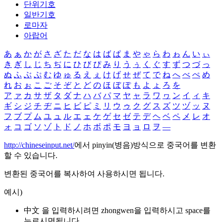
단위기호
일반기호
로마자
아랍어
あ
ぁ
か
が
さ
ざ
た
だ
な
は
ば
ぱ
ま
や
ゃ
ら
わ
ゎ
ん
い
ぃ
き
ぎ
し
じ
ち
ぢ
に
ひ
び
ぴ
み
り
う
ぅ
く
ぐ
す
ず
つ
づ
っ
ぬ
ふ
ぶ
ぷ
む
ゆ
ゅ
る
え
ぇ
け
げ
せ
ぜ
て
で
ね
へ
べ
ぺ
め
れ
お
ぉ
こ
ご
そ
ぞ
と
ど
の
ほ
ぼ
ぽ
も
よ
ょ
ろ
を
ア
ァ
カ
サ
ザ
タ
ダ
ナ
ハ
バ
パ
マ
ヤ
ャ
ラ
ワ
ヮ
ン
イ
ィ
キ
ギ
シ
ジ
チ
ヂ
ニ
ヒ
ビ
ピ
ミ
リ
ウ
ゥ
ク
グ
ス
ズ
ツ
ヅ
ッ
ヌ
フ
ブ
プ
ム
ユ
ュ
ル
エ
ェ
ケ
ゲ
セ
ゼ
テ
デ
ヘ
ベ
ペ
メ
レ
オ
ォ
コ
ゴ
ソ
ゾ
ト
ド
ノ
ホ
ボ
ポ
モ
ヨ
ョ
ロ
ヲ
―
http://chineseinput.net/
에서 pinyin(병음)방식으로 중국어를 변환
할 수 있습니다.
변환된 중국어를 복사하여 사용하시면 됩니다.
예시)
中文 을 입력하시려면
zhongwen
을 입력하시고 space를
누르시면됩니다.