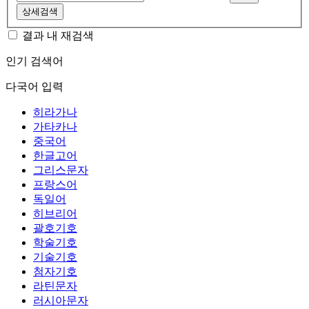
상세검색
결과 내 재검색
인기 검색어
다국어 입력
히라가나
가타카나
중국어
한글고어
그리스문자
프랑스어
독일어
히브리어
괄호기호
학술기호
기술기호
첨자기호
라틴문자
러시아문자