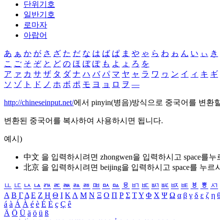
단위기호
일반기호
로마자
아랍어
あ
ぁ
か
が
さ
ざ
た
だ
な
は
ば
ぱ
ま
や
ゃ
ら
わ
ゎ
ん
い
ぃ
き
こ
ご
そ
ぞ
と
ど
の
ほ
ぼ
ぽ
も
よ
ょ
ろ
を
ア
ァ
カ
サ
ザ
タ
ダ
ナ
ハ
バ
パ
マ
ヤ
ャ
ラ
ワ
ヮ
ン
イ
ィ
キ
ギ
ソ
ゾ
ト
ド
ノ
ホ
ボ
ポ
モ
ヨ
ョ
ロ
ヲ
―
http://chineseinput.net/
에서 pinyin(병음)방식으로 중국어를 변환
변환된 중국어를 복사하여 사용하시면 됩니다.
예시)
中文 을 입력하시려면
zhongwen
을 입력하시고 space를
北京 을 입력하시려면
beijing
을 입력하시고 space를 누르
ㅥ
ㅦ
ㅧ
ㅨ
ㅩ
ㅪ
ㅫ
ㅬ
ㅭ
ㅮ
ㅯ
ㅰ
ㅱ
ㅲ
ㅳ
ㅴ
ㅵ
ㅶ
ㅷ
ㅸ
ㅹ
ㅺ
Α
Β
Γ
Δ
Ε
Ζ
Η
Θ
Ι
Κ
Λ
Μ
Ν
Ξ
Ο
Π
Ρ
Σ
Τ
Υ
Φ
Χ
Ψ
Ω
α
β
γ
δ
ε
ζ
η
á
à
Á
À
é
è
É
È
ç
Ç
ê
Ä
Ö
Ü
ä
ö
ü
ß