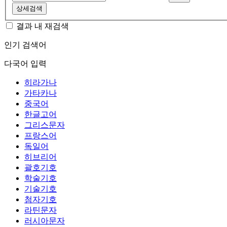
상세검색
결과 내 재검색
인기 검색어
다국어 입력
히라가나
가타카나
중국어
한글고어
그리스문자
프랑스어
독일어
히브리어
괄호기호
학술기호
기술기호
첨자기호
라틴문자
러시아문자