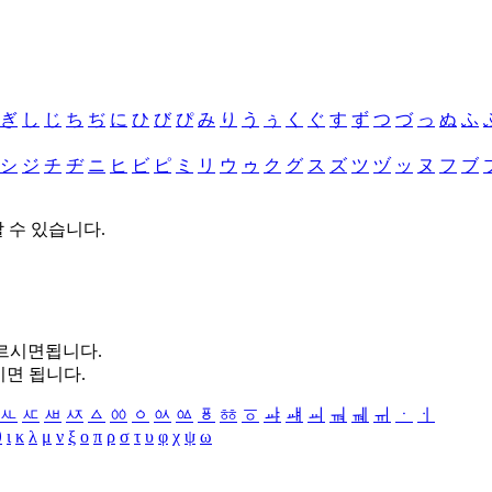
ぎ
し
じ
ち
ぢ
に
ひ
び
ぴ
み
り
う
ぅ
く
ぐ
す
ず
つ
づ
っ
ぬ
ふ
シ
ジ
チ
ヂ
ニ
ヒ
ビ
ピ
ミ
リ
ウ
ゥ
ク
グ
ス
ズ
ツ
ヅ
ッ
ヌ
フ
ブ
할 수 있습니다.
누르시면됩니다.
시면 됩니다.
ㅻ
ㅼ
ㅽ
ㅾ
ㅿ
ㆀ
ㆁ
ㆂ
ㆃ
ㆄ
ㆅ
ㆆ
ㆇ
ㆈ
ㆉ
ㆊ
ㆋ
ㆌ
ㆍ
ㆎ
θ
ι
κ
λ
μ
ν
ξ
ο
π
ρ
σ
τ
υ
φ
χ
ψ
ω