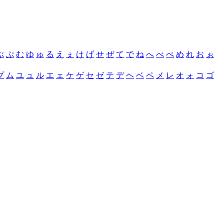
ぶ
ぷ
む
ゆ
ゅ
る
え
ぇ
け
げ
せ
ぜ
て
で
ね
へ
べ
ぺ
め
れ
お
ぉ
プ
ム
ユ
ュ
ル
エ
ェ
ケ
ゲ
セ
ゼ
テ
デ
ヘ
ベ
ペ
メ
レ
オ
ォ
コ
ゴ