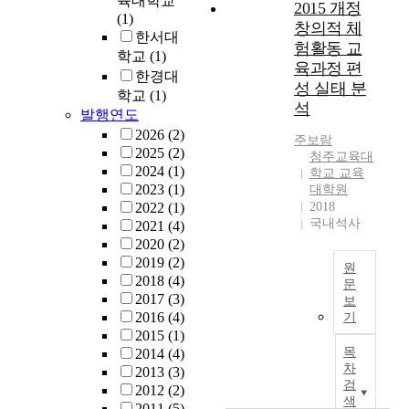
육대학교
n
t
2015 개정
품
c
(1)
t
u
창의적 체
에
h
한서대
o
d
녹
험활동 교
m
학교
(1)
t
y
여
육과정 편
i
h
o
한경대
낸
t
성 실태 분
e
n
학교
(1)
다
d
석
s
F
발행연도
.
e
e
i
2026
(2)
본
주보람
r
l
g
2025
(2)
논
청주교육대
L
f
u
2024
(1)
문
학교 교육
i
-
r
2023
(1)
대학원
은
t
c
e
2022
(1)
2018
코
e
o
P
국내석사
2021
(4)
로
r
n
a
2020
(2)
나
a
c
i
2019
(2)
바
원
t
e
n
2018
(4)
이
문
u
p
t
2017
(3)
러
보
r
논
t
i
2016
(4)
기
스
v
문
a
n
2015
(1)
이
o
요
n
g
목
2014
(4)
후
n
약
d
s
차
2013
(3)
출
B
e
i
검
2012
(2)
간
e
색
g
n
2011
(5)