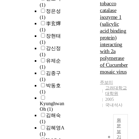
사
i
7
tobacco
t
p
태
(1)
로
용
s
년
o
e
catalase
교
정은성
나
하
t
에
t
n
isozyme 1
는
(1)
1
여
.
2
a
e
근
李玄燁
(salicylic
9
현
I
0
l
d
래
(1)
acid binding
소
미
n
1
i
.
몇
장현태
설
protein)
경
s
5
n
I
년
(1)
(
interacting
으
e
개
o
t
동
강신정
S
로
i
with 2a
정
r
i
안
(1)
o
볼
n
polymerase
창
d
s
태
유제순
i
수
e
의
of Cucumber
e
t
교
(1)
s
있
r
적
mosaic virus
r
h
의
김종구
t
는
L
체
t
e
필
(1)
d
작
i
험
주보
미
o
t
수
박동호
i
은
t
고려대학교
활
t
i
요
(1)
e
물
대학원
e
동
e
m
소
W
2005
체
r
교
s
e
Kyunghwan
가
e
국내석사
를
a
육
t
w
Oh
(1)
되
l
포
t
과
t
h
김해숙
었
t
획
u
정
원
h
e
(1)
고
g
하
r
이
문
e
n
김혜영A
,
e
는
k
보
1
p
t
(1)
2
가
w
O
기
a
∼