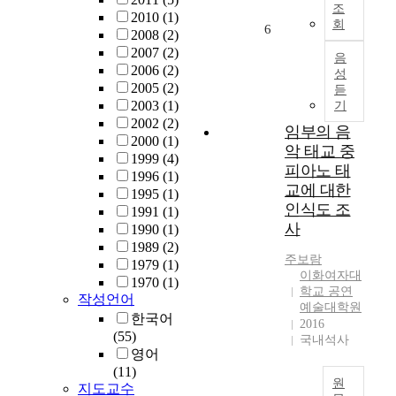
된
r
2
조
o
t
2010
(1)
작
n
회
0
6
-
h
2008
(2)
품
h
1
s
e
2007
(2)
중
음
a
5
t
L
2006
(2)
독
성
r
개
r
a
2005
(2)
일
듣
d
정
e
t
2003
(1)
기
어
S
창
n
e
2002
(2)
권
c
임부의 음
의
g
J
2000
(1)
의
h
악 태교 중
적
t
o
1999
(4)
두
l
체
피아노 태
h
s
1996
(1)
작
i
험
교에 대한
o
e
1995
(1)
품
n
활
f
o
인식도 조
1991
(1)
을
k
동
t
n
사
1990
(1)
다
,
교
h
P
1989
(2)
룬
d
육
e
e
주보람
1979
(1)
다
e
과
이화여자대
p
r
1970
(1)
.
r
정
학교 공연
a
i
작성언어
오
a
예술대학원
편
r
o
한국어
스
l
2016
성
t
d
(55)
트
국내석사
s
실
i
.
영어
리
d
태
c
T
(11)
아
e
분
i
h
원
지도교수
작
u