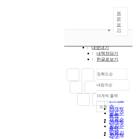
1
e
n
g
p
루
(
되
H
5
p
t
m
o
어
Ü
어
o
개
원
l
h
a
l
졌
b
왔
r
정
문
a
e
j
y
을
e
다
i
보
창
c
c
o
m
뿐
r
.
기
z
의
e
o
r
e
,
M
기
o
적
d
n
c
r
상
e
존
n
체
i
t
o
a
대
n
내보내기
의
t
험
n
e
m
s
적
내책장담기
s
관
u
활
t
m
p
e
으
한글로보기
c
련
n
동
h
p
o
.
로
h
연
t
교
e
o
u
I
노
e
구
e
정확도순
육
e
r
n
t
래
n
에
r
과
x
a
d
p
태
)
내림차순
서
s
정확도
정
p
r
p
l
교
󰡕
는
u
순
의
e
y
a
a
10개씩 출력
법
를
내림차순
B
c
내
인기도
r
p
e
y
이
중
u
h
용
순
조회
i
e
o
s
나
10개씩
심
l
e
을
연도순
m
r
n
a
악
출력
으
k
n
의
제목순
e
i
o
n
기
20개씩
로
o
.
도
n
o
l
저자순
i
태
출력
인
p
D
한
t
d
w
발행기
m
교
류
30개씩
t
i
대
a
,
e
p