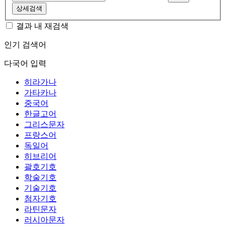
상세검색
결과 내 재검색
인기 검색어
다국어 입력
히라가나
가타카나
중국어
한글고어
그리스문자
프랑스어
독일어
히브리어
괄호기호
학술기호
기술기호
첨자기호
라틴문자
러시아문자