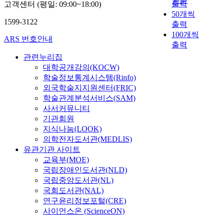
관순
법
세
출력
고객센터 (평일: 09:00~18:00)
i
e
로
l
a
r
o
에
시
50개씩
c
R
반
g
n
e
r
대
1599-3122
대
출력
a
o
영
r
d
i
t
한
의
l
100개씩
m
하
o
w
s
ARS 번호안내
a
연
문
s
a
출력
고
u
h
o
n
구
학
y
n
있
관련누리집
p
e
l
t
는
의
s
e
는
대학공개강의(KOCW)
t
n
a
r
부
역
t
D
지
h
t
t
학술정보통계시스템(Rinfo)
o
족
할
e
e
살
a
h
e
외국학술지지원센터(FRIC)
l
한
,
m
r
펴
t
e
d
e
학술관계분석서비스(SAM)
실
가
을
V
보
p
r
f
i
사서커뮤니티
정
능
구
o
며
a
e
r
n
이
기관회원
성
성
r
편
r
a
o
r
다
지식나눔(LOOK)
그
하
l
성
t
l
m
e
.
의학전자도서관(MEDLIS)
리
여
e
·
i
i
h
p
유관기관 사이트
고
마
s
운
c
s
e
l
따
전
교육부(MOE)
이
e
영
i
t
x
i
라
망
국립장애인도서관(NLD)
크
r
상
p
i
a
c
서
을
국립중앙도서관(NL)
로
,
의
a
c
n
a
본
탐
국회도서관(NAL)
입
D
문
t
d
e
t
연
구
자
연구윤리정보포털(CRE)
i
제
e
e
a
i
구
한
를
e
사이언스온 (ScienceON)
점
d
p
n
o
는
다