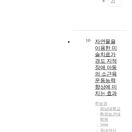
일
기
u
n
개
o
e
o
C
태
작
t
S
정
n
a
t
M
교
가
h
t
창
g
r
a
V
에
율
e
a
의
t
l
l
i
관
리
r
n
적
h
y
7
s
한
체
A
d
체
e
i
c
a
연
(
s
p
험
m
n
o
R
10
구
자연물을
J
h
u
활
,
d
m
N
는
이용한 미
u
k
n
동
1
i
p
A
음
l
술치료가
i
k
교
4
c
o
-
악
i
경도 지적
n
t
육
7
a
u
d
감
Z
의
u
장애 아동
과
s
t
n
e
상
e
연
n
의 소근육
정
u
e
d
p
태
h
구
d
과
운동능력
b
d
s
e
교
)
를
e
다
향상에 미
j
a
i
n
법
의
시
t
르
e
c
n
치는 효과
d
에
󰡔
작
h
게
c
h
c
e
만
인
으
i
변
주보
경
t
a
l
n
편
간
로
s
화
영남대학교
s
n
u
t
중
에
많
c
환경보건대
한
w
g
d
R
되
대
이
학원
h
2
e
e
i
N
어
하
2008
발
e
0
r
i
n
A
이
여
국내석사
전
n