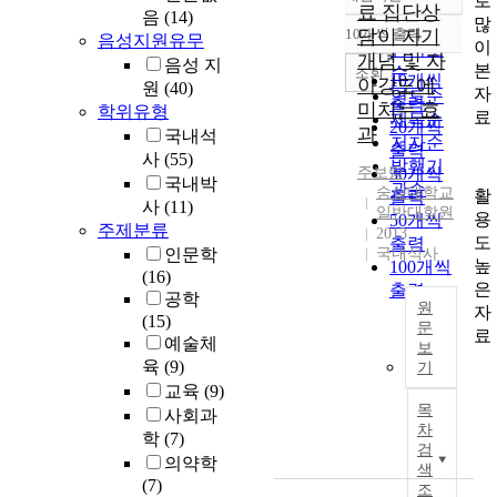
로
정확도
료 집단상
음
(14)
많
순
10개씩 출력
담이 자기
음성지원유무
내림차순
이
인기도
개념 및 자
음성 지
본
순
조회
10개씩
아강도에
원
(40)
자
연도순
출력
미치는 효
학위유형
료
제목순
20개씩
과
국내석
저자순
출력
사
(55)
발행기
주보람
30개씩
국내박
관순
숭실대학교
활
출력
사
(11)
일반대학원
용
50개씩
주제분류
2013
도
출력
인문학
국내석사
높
100개씩
(16)
은
출력
공학
원
자
(15)
문
료
예술체
보
T
육
(9)
기
h
교육
(9)
e
목
사회과
p
차
학
(7)
u
검
의약학
r
색
(7)
p
조