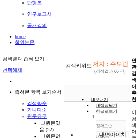
단행본
연구보고서
공개강의
home
학위논문
검색결과 좁혀 보기
연
저자 : 주보람
검색키워드
관
선택해제
(검색결과
66
건)
검
색
어
좁혀본 항목 보기순서
추
천
내보내기
검색량순
내책장담기
가나다순
한글로보기
이
원문유무
1
검
원문있
색
정확도순
음
(52)
어
내면아이치
원문없
내림차순