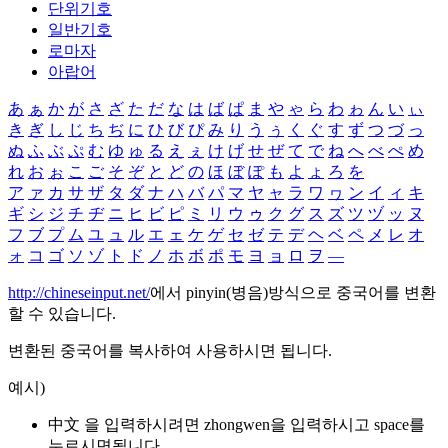
단위기호
일반기호
로마자
아랍어
あ
ぁ
か
が
さ
ざ
た
だ
な
は
ば
ぱ
ま
や
ゃ
ら
わ
ゎ
ん
い
ぃ
き
ぎ
し
じ
ち
ぢ
に
ひ
び
ぴ
み
り
う
ぅ
く
ぐ
す
ず
つ
づ
っ
ぬ
ふ
ぶ
ぷ
む
ゆ
ゅ
る
え
ぇ
け
げ
せ
ぜ
て
で
ね
へ
べ
ぺ
め
れ
お
ぉ
こ
ご
そ
ぞ
と
ど
の
ほ
ぼ
ぽ
も
よ
ょ
ろ
を
ア
ァ
カ
サ
ザ
タ
ダ
ナ
ハ
バ
パ
マ
ヤ
ャ
ラ
ワ
ヮ
ン
イ
ィ
キ
ギ
シ
ジ
チ
ヂ
ニ
ヒ
ビ
ピ
ミ
リ
ウ
ゥ
ク
グ
ス
ズ
ツ
ヅ
ッ
ヌ
フ
ブ
プ
ム
ユ
ュ
ル
エ
ェ
ケ
ゲ
セ
ゼ
テ
デ
ヘ
ベ
ペ
メ
レ
オ
ォ
コ
ゴ
ソ
ゾ
ト
ド
ノ
ホ
ボ
ポ
モ
ヨ
ョ
ロ
ヲ
―
http://chineseinput.net/
에서 pinyin(병음)방식으로 중국어를 변환
할 수 있습니다.
변환된 중국어를 복사하여 사용하시면 됩니다.
예시)
中文 을 입력하시려면
zhongwen
을 입력하시고 space를
누르시면됩니다.