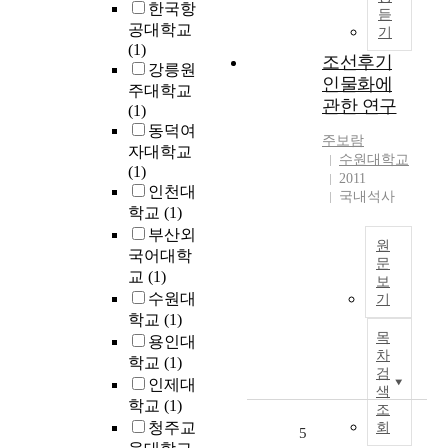
e
한국항
i
듣
한
n
공대학교
e
기
이
d
(1)
s
후
조선후기
e
강릉원
i
작
인물화에
A
n
주대학교
가
r
관한 연구
n
(1)
들
b
e
동덕여
은
주보람
e
r
자대학교
코
수원대학교
i
c
(1)
로
2011
t
h
인천대
국내석사
나
b
i
학교
(1)
바
e
l
부산외
이
s
원
d
국어대학
러
c
문
t
교
(1)
스
보
h
h
T
재
수원대
기
ä
e
h
난
학교
(1)
f
r
i
을
목
용인대
t
a
s
차
자
학교
(1)
i
p
i
검
신
g
인제대
y
s
색
들
t
학교
(1)
,
a
조
의
s
청주교
회
o
s
5
작
i