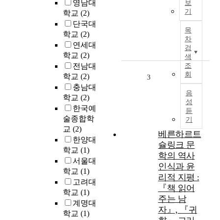
영남대
x
보
본
기
a
학교
(2)
논
m
단국대
문
목
i
학교
(2)
은
차
n
연세대
인
검
e
학교
(2)
류
색
t
세
전남대
조
h
회
시
학교
(2)
3
e
대
충남대
e
음
의
학교
(2)
f
성
코
한국예
f
듣
로
술종합학
기
e
나
교
(2)
c
베른하르트
재
한양대
t
슐링크 문
난
학교
(1)
s
에
학의 역사
o
서울대
대
인식과 윤
f
학교
(1)
한
리적 지평 :
t
고려대
독
『책 읽어
h
학교
(1)
일
주는 남
e
계명대
문
자』, 『귀
g
학
학교
(1)
r