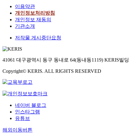
한
H
을
i
i
d
n
임
.
이용약관
위
e
발
n
c
E
o
부
개인정보처리방침
치
i
견
t
t
t
f
들
서
에
개인정보 재동의
m
하
h
i
O
v
의
론
광
k
기관소개
고
e
o
A
i
음
에
포
e
바
g
n
c
r
악
서
저작물 게시중단요청
획
h
람
r
h
f
u
태
는
하
r
직
o
a
r
s
교
2
는
u
한
u
d
a
R
중
0
것
n
운
p
b
c
41061 대구광역시 동구 동내로 64(동내동1119) KERIS빌딩
N
피
1
이
d
영
c
e
t
A
아
9
주
D
방
Copyright© KERIS. ALL RIGHTS RESERVED
o
e
i
a
노
년
를
a
안
u
n
o
n
태
이
이
s
을
n
d
n
d
교
후
루
W
제
s
e
o
d
에
전
었
o
시
e
f
f
e
대
세
다
c
하
l
i
M
t
한
네이버 블로그
계
.
h
는
l
n
o
e
인
인스타그램
적
본
e
데
i
i
u
r
식
으
유튜브
논
n
목
n
t
t
m
도
로
문
e
적
g
e
a
i
를
해외이동버튼
급
에
n
을
,
l
n
n
조
격
서
d
두