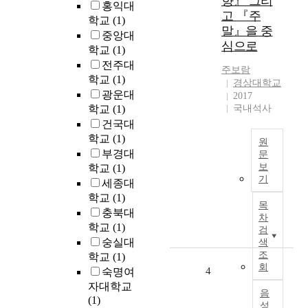
향』 그리
의
홍익대
o
고 『주
성
학교
(1)
u
말』을 중
찰
중앙대
p
심으로
을
학교
(1)
c
다
전주대
o
주보람
룬
학교
(1)
u
경상대학교
다
광운대
n
2017
.
s
학교
(1)
국내석사
2
e
건국대
0
l
학교
(1)
2
원
l
부경대
문
0
i
보
학교
(1)
년
D
n
기
코
세종대
i
g
로
학교
(1)
e
t
목
나
충북대
v
차
h
바
학교
(1)
o
검
a
이
r
숭실대
색
t
러
l
조
학교
(1)
a
스
회
i
4
숙명여
p
가
e
자대학교
p
발
음
g
(1)
l
성
발