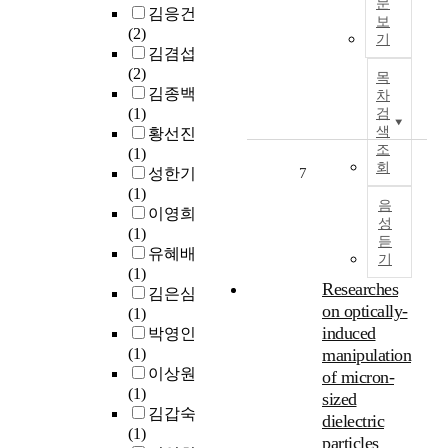
석
문
p
e
김응건
가
t
보
a
l
태
(2)
인
s
기
n
a
교
김겸섭
마
c
주
t
t
는
(2)
를
목
h
보
s
e
옛
김종백
레
차
e
람
.
J
선
(1)
네
검
r
T
o
조
색
황선진
슈
J
h
s
들
조
(1)
트
u
청
e
e
회
의
성한기
7
레
r
주
p
o
지
(1)
루
i
교
a
n
음
혜
이영희
비
s
육
성
r
p
에
(1)
츠
t
대
듣
t
e
서
유혜배
(
u
기
학
i
r
부
(1)
M
n
교
c
i
Researches
터
김은심
a
d
교
i
o
on optically-
현
(1)
r
S
육
p
d
대
induced
박영인
l
c
대
a
w
의
(1)
manipulation
e
h
학
n
a
과
이상원
n
of micron-
r
원
t
s
학
(1)
e
sized
i
교
s
t
적
김갑숙
S
f
dielectric
육
a
h
연
(1)
t
t
particles
방
r
e