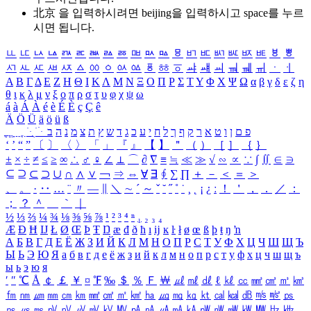
北京 을 입력하시려면
beijing
을 입력하시고 space를 누르
시면 됩니다.
ㅥ
ㅦ
ㅧ
ㅨ
ㅩ
ㅪ
ㅫ
ㅬ
ㅭ
ㅮ
ㅯ
ㅰ
ㅱ
ㅲ
ㅳ
ㅴ
ㅵ
ㅶ
ㅷ
ㅸ
ㅹ
ㅺ
ㅻ
ㅼ
ㅽ
ㅾ
ㅿ
ㆀ
ㆁ
ㆂ
ㆃ
ㆄ
ㆅ
ㆆ
ㆇ
ㆈ
ㆉ
ㆊ
ㆋ
ㆌ
ㆍ
ㆎ
Α
Β
Γ
Δ
Ε
Ζ
Η
Θ
Ι
Κ
Λ
Μ
Ν
Ξ
Ο
Π
Ρ
Σ
Τ
Υ
Φ
Χ
Ψ
Ω
α
β
γ
δ
ε
ζ
η
θ
ι
κ
λ
μ
ν
ξ
ο
π
ρ
σ
τ
υ
φ
χ
ψ
ω
á
à
Á
À
é
è
É
È
ç
Ç
ê
Ä
Ö
Ü
ä
ö
ü
ß
ְ
ֳ
ֲ
ֱ
ָ
ַ
ֵ
ֶ
ִ
ֹ
ּ
ֻ
ׂ
ׁ
ּ
ב
ה
נ
מ
צ
ת
ץ
ש
ד
ג
כ
ע
י
ח
ל
ך
ף
ק
ר
א
ט
ו
ן
ם
פ
‘
’
“
”
〔
〕
〈
〉
「
」
『
』
【
】
＂
（
）
［
］
｛
｝
±
×
÷
≠
≤
≥
∞
∴
♂
♀
∠
⊥
⌒
∂
∇
≡
≒
≪
≫
√
∽
∝
∵
∫
∬
∈
∋
⊆
⊇
⊂
⊃
∪
∩
∧
∨
￢
⇒
⇔
∀
∃
∮
∑
∏
＋
－
＜
＝
＞
、
。
·
‥
…
¨
〃
―
∥
＼
∼
´
～
ˇ
˘
˝
˚
˙
¸
˛
¡
¿
ː
！
＇
，
．
／
：
；
？
＾
＿
｀
｜
½
⅓
⅔
¼
¾
⅛
⅜
⅝
⅞
¹
²
³
⁴
ⁿ
₁
₂
₃
₄
Æ
Ð
Ħ
Ĳ
Ł
Ø
Œ
Þ
Ŧ
Ŋ
æ
đ
ð
ħ
ı
ĳ
ĸ
ŀ
ł
ø
œ
ß
þ
ŧ
ŋ
ŉ
А
Б
В
Г
Д
Е
Ё
Ж
З
И
Й
К
Л
М
Н
О
П
Р
С
Т
У
Ф
Х
Ц
Ч
Ш
Щ
Ъ
Ы
Ь
Э
Ю
Я
а
б
в
г
д
е
ё
ж
з
и
й
к
л
м
н
о
п
р
с
т
у
ф
х
ц
ч
ш
щ
ъ
ы
ь
э
ю
я
′
″
℃
Å
￠
￡
￥
¤
℉
‰
＄
％
Ｆ
￦
㎕
㎖
㎗
ℓ
㎘
㏄
㎣
㎤
㎥
㎦
㎙
㎚
㎛
㎜
㎝
㎞
㎟
㎠
㎡
㎢
㏊
㎍
㎎
㎏
㏏
㎈
㎉
㏈
㎧
㎨
㎰
㎱
㎲
㎳
㎴
㎵
㎶
㎷
㎸
㎹
㎀
㎁
㎂
㎃
㎄
㎺
㎻
㎽
㎾
㎿
㎐
㎑