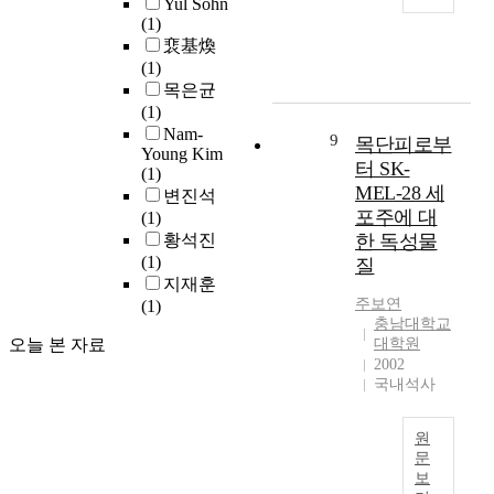
u
h
Yul Sohn
a
장
o
p
n
2
(1)
r
e
p
대
r
t
n
학
裵基煥
p
l
r
표
d
i
m
년
(1)
o
i
o
적
e
c
a
군
목은균
s
t
t
인
n
a
n
에
(1)
e
e
e
태
:
l
s
적
Nam-
o
r
i
교
9
목단피로부
C
t
e
용
Young Kim
f
a
n
방
o
터 SK-
w
i
(1)
되
t
t
e
법
v
MEL-28 세
e
n
변진석
기
h
u
n
으
i
e
e
포주에 대
(1)
때
i
r
c
로
d
z
n
황석진
한 독성물
문
s
e
o
꼽
1
e
h
(1)
에
질
r
a
d
히
9
r
i
지재훈
단
e
n
e
게
R
연
s
주보
연
(1)
위
s
d
d
되
o
구
충남대학교
t
학
e
a
b
었
m
오늘 본 자료
대학원
는
o
교
a
r
y
다
a
2002
1
r
에
r
t
R
.
국내석사
n
9
i
서
c
h
N
그
)
8
s
2
h
a
A
러
󰡕
6
c
0
원
.
d
2
나
과
년
h
문
0
A
c
i
음
독
A
보
e
9
m
l
T
n
악