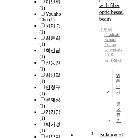
구
이인희
r
s
법
with fiber
e
t
에
(1)
e
t
전
optic bessel
1
i
까
Younho
e
e
공
9
m
beam
지
Cho
(1)
r
l
9
e
이
최미숙
u
l
(
주보람
r
w
르
(1)
w
e
Graduate
지
e
h
러
최윤희
i
School,
r
도
s
e
그
(1)
Yonsei
t
w
교
e
n
University
중
최선남
z
e
수
a
m
2016
요
(1)
)
l
유
국내석사
r
a
성
신동진
의
t
제
c
n
이
(1)
󰡔
w
순
h
y
강
최병일
세
원
e
)
s
c
조
(1)
문
상
i
u
h
돼
보
안창규
이
집
t
b
a
기
왔
(1)
이
광
b
본
j
n
으
류재정
렇
된
e
연
e
g
음
며
(1)
게
레
k
구
성
c
e
,
김경임
되
이
a
는
듣
t
s
그
(1)
었
저
n
기
2
s
h
중
박기성
다
빔
n
0
i
a
음
(1)
:
을
t
8
1
Isolation of
n
p
악
신보미
코