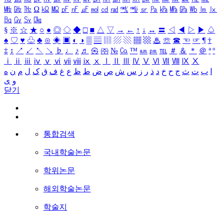
㎒
㎓
㎔
Ω
㏀
㏁
㎊
㎋
㎌
㏖
㏅
㎭
㎮
㎯
㏛
㎩
㎪
㎫
㎬
㏝
㏐
㏓
㏃
㏉
㏜
㏆
§
※
☆
★
○
●
◎
◇
◆
□
■
△
▽
→
←
↑
↓
↔
〓
◁
◀
▷
▶
♤
♠
♡
♥
♧
♣
⊙
◈
▣
◐
◑
▒
▤
▥
▨
▧
▦
▩
♨
☏
☎
☜
☞
¶
†
‡
↕
↗
↙
↖
↘
♭
♩
♪
♬
㉿
㈜
№
㏇
™
㏂
㏘
℡
＃
＆
＊
＠
ª
º
ⅰ
ⅱ
ⅲ
ⅳ
ⅴ
ⅵ
ⅶ
ⅷ
ⅸ
ⅹ
Ⅰ
Ⅱ
Ⅲ
Ⅳ
Ⅴ
Ⅵ
Ⅶ
Ⅷ
Ⅸ
Ⅹ
ا
ب
ت
ث
ج
ح
خ
د
ذ
ر
ز
س
ش
ص
ض
ط
ظ
ع
غ
ف
ق
ک
ل
م
ن
ه
و
ی
닫기
통합검색
국내학술논문
학위논문
해외학술논문
학술지