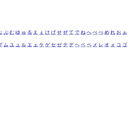
ぶ
ぷ
む
ゆ
ゅ
る
え
ぇ
け
げ
せ
ぜ
て
で
ね
へ
べ
ぺ
め
れ
お
ぉ
プ
ム
ユ
ュ
ル
エ
ェ
ケ
ゲ
セ
ゼ
テ
デ
ヘ
ベ
ペ
メ
レ
オ
ォ
コ
ゴ