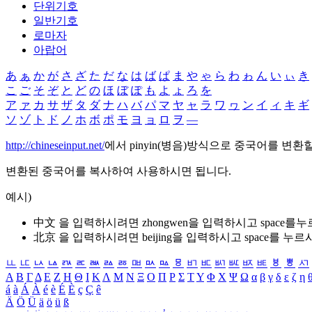
단위기호
일반기호
로마자
아랍어
あ
ぁ
か
が
さ
ざ
た
だ
な
は
ば
ぱ
ま
や
ゃ
ら
わ
ゎ
ん
い
ぃ
き
こ
ご
そ
ぞ
と
ど
の
ほ
ぼ
ぽ
も
よ
ょ
ろ
を
ア
ァ
カ
サ
ザ
タ
ダ
ナ
ハ
バ
パ
マ
ヤ
ャ
ラ
ワ
ヮ
ン
イ
ィ
キ
ギ
ソ
ゾ
ト
ド
ノ
ホ
ボ
ポ
モ
ヨ
ョ
ロ
ヲ
―
http://chineseinput.net/
에서 pinyin(병음)방식으로 중국어를 변환
변환된 중국어를 복사하여 사용하시면 됩니다.
예시)
中文 을 입력하시려면
zhongwen
을 입력하시고 space를
北京 을 입력하시려면
beijing
을 입력하시고 space를 누르
ㅥ
ㅦ
ㅧ
ㅨ
ㅩ
ㅪ
ㅫ
ㅬ
ㅭ
ㅮ
ㅯ
ㅰ
ㅱ
ㅲ
ㅳ
ㅴ
ㅵ
ㅶ
ㅷ
ㅸ
ㅹ
ㅺ
Α
Β
Γ
Δ
Ε
Ζ
Η
Θ
Ι
Κ
Λ
Μ
Ν
Ξ
Ο
Π
Ρ
Σ
Τ
Υ
Φ
Χ
Ψ
Ω
α
β
γ
δ
ε
ζ
η
á
à
Á
À
é
è
É
È
ç
Ç
ê
Ä
Ö
Ü
ä
ö
ü
ß