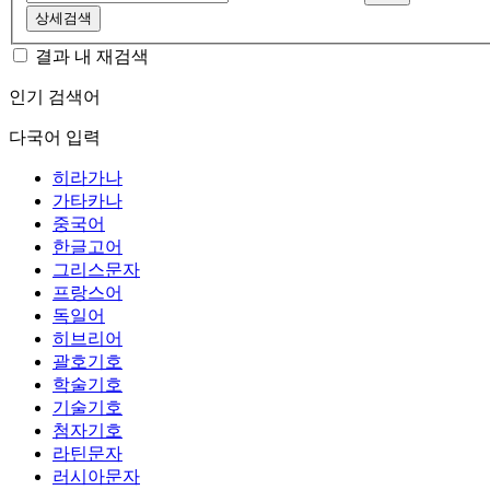
상세검색
결과 내 재검색
인기 검색어
다국어 입력
히라가나
가타카나
중국어
한글고어
그리스문자
프랑스어
독일어
히브리어
괄호기호
학술기호
기술기호
첨자기호
라틴문자
러시아문자