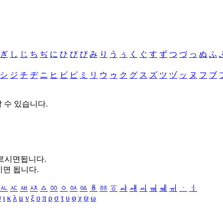
ぎ
し
じ
ち
ぢ
に
ひ
び
ぴ
み
り
う
ぅ
く
ぐ
す
ず
つ
づ
っ
ぬ
ふ
シ
ジ
チ
ヂ
ニ
ヒ
ビ
ピ
ミ
リ
ウ
ゥ
ク
グ
ス
ズ
ツ
ヅ
ッ
ヌ
フ
ブ
할 수 있습니다.
누르시면됩니다.
시면 됩니다.
ㅻ
ㅼ
ㅽ
ㅾ
ㅿ
ㆀ
ㆁ
ㆂ
ㆃ
ㆄ
ㆅ
ㆆ
ㆇ
ㆈ
ㆉ
ㆊ
ㆋ
ㆌ
ㆍ
ㆎ
θ
ι
κ
λ
μ
ν
ξ
ο
π
ρ
σ
τ
υ
φ
χ
ψ
ω