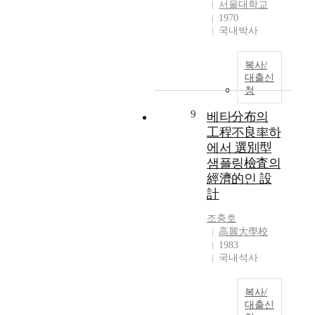
u
서울대학교
團
를
s
1970
을
추
국내박사
e
형
구
s
성
하
s
복사/
한
는
e
대출신
組
과
v
청
織
정
e
사
에
9
베타分布의
r
회
서
e
工程不良率하
이
그
n
에서 選別型
다
基
o
샘플링檢査의
.
調
i
經濟的인 設
어
가
s
計
떤
되
e
組
는
a
조충호
織
일
n
高麗大學校
이
본
d
1983
든
의
v
국내석사
葛
방
i
藤
위
b
은
정
복사/
r
대출신
必
책
a