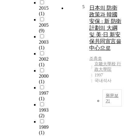
e
의
5
日本의 防衛
2015
a
질
(1)
政策과 韓國
s
을
安保 : 新 防衛
e
능
2005
s
計劃의 大綱
가
(9)
,
및 美·日 新安
할
c
保共同宣言을
2003
수
a
(1)
中心으로
없
v
다
i
조충호
2002
는
t
京畿大學校 行
(1)
말
a
政大學院
이
1997
t
2000
있
국내석사
(1)
i
다
o
.
1997
n
원문보
이
(1)
p
기
는
l
敎
본
1993
a
育
論
(2)
y
의
文
s
1989
질
은
a
(1)
과
일
n