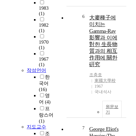
成
본
i
1983
敗
이
m
(1)
에
‘
6
大麥種子에
p
영
7
미치는
o
1982
향
0
(1)
Gamma-Ray
r
을
년
t
影響과 이에
미
대
1970
a
對한 生長物
치
에
(1)
n
質과의 相互
는
經
t
作用에 關한
요
濟
1967
r
硏究
소
大
(1)
o
에
國
작성언어
l
조충호
서
으
한
e
東國大學校
무
로
국어
i
1967
엇
부
(16)
n
국내석사
보
상
영
t
다
하
어
(4)
h
도
면
원문보
프
u
기
敎
서
랑스어
n
師
‘
(1)
s
가
8
지도교수
t
7
George Eliot's
중
0
조
e
Heroins:The