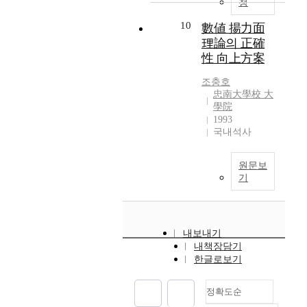
청
然
을
t
的
분
i
10
數値 揚力面
으
석
o
理論의 正確
로
하
n
性 向上方案
존
고
p
재
증
r
조충호
하
강
o
忠南大學校 大
기
되
學院
b
마
는
1993
l
련
군
국내석사
e
이
사
m
며
력
s
원문보
學
이
a
기
校
韓
t
組
國
t
織
安
h
內
保
e
내보내기
에
에
s
내책장담기
서
미
t
한글로보기
敎
치
e
師
는
r
정확도순
들
영
n
은
향