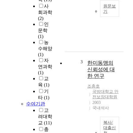
사
원문보
기
회과학
(2)
A
인
s
문학
t
(1)
h
농
e
수해양
l
(1)
o
자
a
3
한미동맹의
연과학
d
신뢰성에 대
(1)
i
한 연구
교
n
g
육
(1)
조충호
o
기
국방대학교 안
n
전보장대학원
타
(1)
b
2003
수여기관
국내석사
l
고
a
려대학
d
교
(11)
복사/
e
대출신
충
s