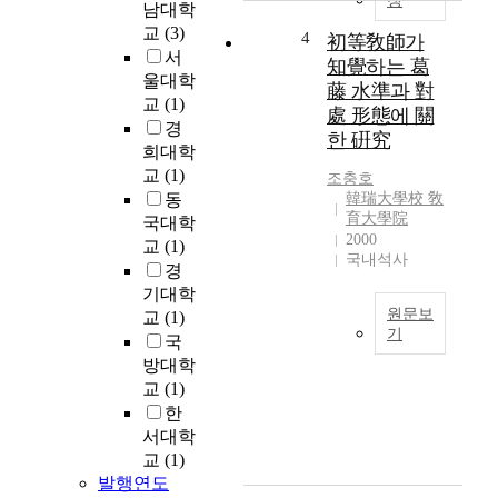
청
남대학
o
교
(3)
4
初等敎師가
f
서
a
知覺하는 葛
울대학
m
藤 水準과 對
교
(1)
a
處 形態에 關
경
r
한 硏究
희대학
i
n
교
(1)
조충호
e
동
韓瑞大學校 敎
p
育大學院
국대학
2000
r
교
(1)
국내석사
o
경
p
기대학
e
원문보
교
(1)
l
기
국
l
敎
방대학
e
育
교
(1)
r
의
한
i
질
서대학
n
은
교
(1)
c
敎
발행연도
r
師