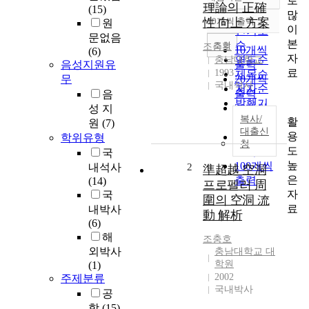
로
정확도
理論의 正確
(15)
많
순
性 向上 方案
10개씩 출력
원
내림차순
이
인기도
문없음
본
순
조회
조충호
10개씩
(6)
자
연도순
충남대학교
음성지원유
출력
료
1993
제목순
무
20개씩
국내석사
저자순
출력
음
발행기
30개씩
성 지
관순
복사/
활
출력
원
(7)
대출신
용
50개씩
학위유형
청
도
출력
국
높
100개씩
내석사
2
準超越 空洞
은
출력
(14)
프로펠러 周
자
국
圍의 空洞 流
료
내박사
動 解析
(6)
해
조충호
외박사
충남대학교 대
학원
(1)
2002
주제분류
국내박사
공
학
(15)