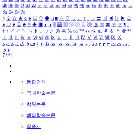
㎒
㎓
㎔
Ω
㏀
㏁
㎊
㎋
㎌
㏖
㏅
㎭
㎮
㎯
㏛
㎩
㎪
㎫
㎬
㏝
㏐
㏓
㏃
㏉
㏜
㏆
§
※
☆
★
○
●
◎
◇
◆
□
■
△
▽
→
←
↑
↓
↔
〓
◁
◀
▷
▶
♤
♠
♡
♥
♧
♣
⊙
◈
▣
◐
◑
▒
▤
▥
▨
▧
▦
▩
♨
☏
☎
☜
☞
¶
†
‡
↕
↗
↙
↖
↘
♭
♩
♪
♬
㉿
㈜
№
㏇
™
㏂
㏘
℡
＃
＆
＊
＠
ª
º
ⅰ
ⅱ
ⅲ
ⅳ
ⅴ
ⅵ
ⅶ
ⅷ
ⅸ
ⅹ
Ⅰ
Ⅱ
Ⅲ
Ⅳ
Ⅴ
Ⅵ
Ⅶ
Ⅷ
Ⅸ
Ⅹ
ا
ب
ت
ث
ج
ح
خ
د
ذ
ر
ز
س
ش
ص
ض
ط
ظ
ع
غ
ف
ق
ک
ل
م
ن
ه
و
ی
닫기
통합검색
국내학술논문
학위논문
해외학술논문
학술지