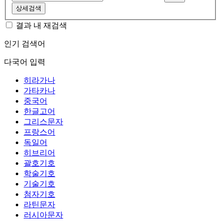
상세검색
결과 내 재검색
인기 검색어
다국어 입력
히라가나
가타카나
중국어
한글고어
그리스문자
프랑스어
독일어
히브리어
괄호기호
학술기호
기술기호
첨자기호
라틴문자
러시아문자