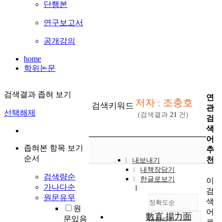
단행본
연구보고서
공개강의
home
학위논문
검색결과 좁혀 보기
연
저자 : 조충호
검색키워드
관
선택해제
(검색결과
21
건)
검
색
어
좁혀본 항목 보기
추
순서
천
내보내기
내책장담기
검색량순
한글로보기
이
가나다순
1
검
원문유무
색
정확도순
원
어
數直 揚力面
문있음
내림차순