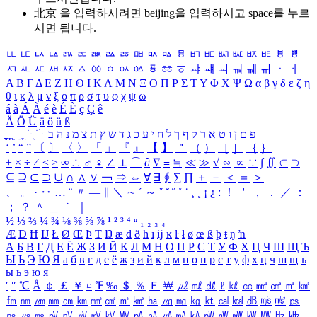
北京 을 입력하시려면
beijing
을 입력하시고 space를 누르
시면 됩니다.
ㅥ
ㅦ
ㅧ
ㅨ
ㅩ
ㅪ
ㅫ
ㅬ
ㅭ
ㅮ
ㅯ
ㅰ
ㅱ
ㅲ
ㅳ
ㅴ
ㅵ
ㅶ
ㅷ
ㅸ
ㅹ
ㅺ
ㅻ
ㅼ
ㅽ
ㅾ
ㅿ
ㆀ
ㆁ
ㆂ
ㆃ
ㆄ
ㆅ
ㆆ
ㆇ
ㆈ
ㆉ
ㆊ
ㆋ
ㆌ
ㆍ
ㆎ
Α
Β
Γ
Δ
Ε
Ζ
Η
Θ
Ι
Κ
Λ
Μ
Ν
Ξ
Ο
Π
Ρ
Σ
Τ
Υ
Φ
Χ
Ψ
Ω
α
β
γ
δ
ε
ζ
η
θ
ι
κ
λ
μ
ν
ξ
ο
π
ρ
σ
τ
υ
φ
χ
ψ
ω
á
à
Á
À
é
è
É
È
ç
Ç
ê
Ä
Ö
Ü
ä
ö
ü
ß
ְ
ֳ
ֲ
ֱ
ָ
ַ
ֵ
ֶ
ִ
ֹ
ּ
ֻ
ׂ
ׁ
ּ
ב
ה
נ
מ
צ
ת
ץ
ש
ד
ג
כ
ע
י
ח
ל
ך
ף
ק
ר
א
ט
ו
ן
ם
פ
‘
’
“
”
〔
〕
〈
〉
「
」
『
』
【
】
＂
（
）
［
］
｛
｝
±
×
÷
≠
≤
≥
∞
∴
♂
♀
∠
⊥
⌒
∂
∇
≡
≒
≪
≫
√
∽
∝
∵
∫
∬
∈
∋
⊆
⊇
⊂
⊃
∪
∩
∧
∨
￢
⇒
⇔
∀
∃
∮
∑
∏
＋
－
＜
＝
＞
、
。
·
‥
…
¨
〃
―
∥
＼
∼
´
～
ˇ
˘
˝
˚
˙
¸
˛
¡
¿
ː
！
＇
，
．
／
：
；
？
＾
＿
｀
｜
½
⅓
⅔
¼
¾
⅛
⅜
⅝
⅞
¹
²
³
⁴
ⁿ
₁
₂
₃
₄
Æ
Ð
Ħ
Ĳ
Ł
Ø
Œ
Þ
Ŧ
Ŋ
æ
đ
ð
ħ
ı
ĳ
ĸ
ŀ
ł
ø
œ
ß
þ
ŧ
ŋ
ŉ
А
Б
В
Г
Д
Е
Ё
Ж
З
И
Й
К
Л
М
Н
О
П
Р
С
Т
У
Ф
Х
Ц
Ч
Ш
Щ
Ъ
Ы
Ь
Э
Ю
Я
а
б
в
г
д
е
ё
ж
з
и
й
к
л
м
н
о
п
р
с
т
у
ф
х
ц
ч
ш
щ
ъ
ы
ь
э
ю
я
′
″
℃
Å
￠
￡
￥
¤
℉
‰
＄
％
Ｆ
￦
㎕
㎖
㎗
ℓ
㎘
㏄
㎣
㎤
㎥
㎦
㎙
㎚
㎛
㎜
㎝
㎞
㎟
㎠
㎡
㎢
㏊
㎍
㎎
㎏
㏏
㎈
㎉
㏈
㎧
㎨
㎰
㎱
㎲
㎳
㎴
㎵
㎶
㎷
㎸
㎹
㎀
㎁
㎂
㎃
㎄
㎺
㎻
㎽
㎾
㎿
㎐
㎑