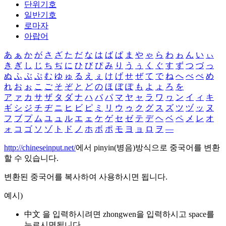
단위기호
일반기호
로마자
아랍어
あ
ぁ
か
が
さ
ざ
た
だ
な
は
ば
ぱ
ま
や
ゃ
ら
わ
ゎ
ん
い
ぃ
き
ぎ
し
じ
ち
ぢ
に
ひ
び
ぴ
み
り
う
ぅ
く
ぐ
す
ず
つ
づ
っ
ぬ
ふ
ぶ
ぷ
む
ゆ
ゅ
る
え
ぇ
け
げ
せ
ぜ
て
で
ね
へ
べ
ぺ
め
れ
お
ぉ
こ
ご
そ
ぞ
と
ど
の
ほ
ぼ
ぽ
も
よ
ょ
ろ
を
ア
ァ
カ
サ
ザ
タ
ダ
ナ
ハ
バ
パ
マ
ヤ
ャ
ラ
ワ
ヮ
ン
イ
ィ
キ
ギ
シ
ジ
チ
ヂ
ニ
ヒ
ビ
ピ
ミ
リ
ウ
ゥ
ク
グ
ス
ズ
ツ
ヅ
ッ
ヌ
フ
ブ
プ
ム
ユ
ュ
ル
エ
ェ
ケ
ゲ
セ
ゼ
テ
デ
ヘ
ベ
ペ
メ
レ
オ
ォ
コ
ゴ
ソ
ゾ
ト
ド
ノ
ホ
ボ
ポ
モ
ヨ
ョ
ロ
ヲ
―
http://chineseinput.net/
에서 pinyin(병음)방식으로 중국어를 변환
할 수 있습니다.
변환된 중국어를 복사하여 사용하시면 됩니다.
예시)
中文 을 입력하시려면
zhongwen
을 입력하시고 space를
누르시면됩니다.