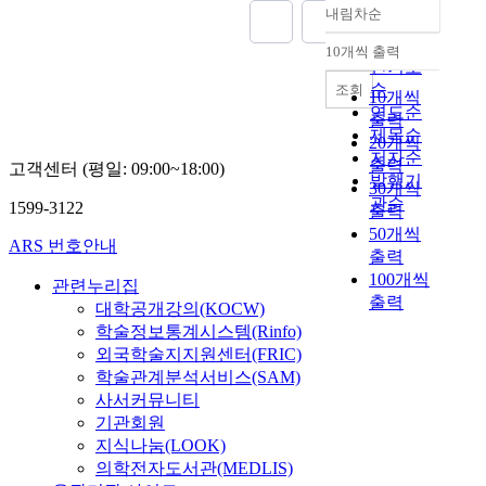
.
내림차순
여
과
정확도
I
러
대
순
10개씩 출력
n
내림차순
가
응
인기도
o
지
책
순
조회
r
10개씩
形
을
연도순
d
출력
態
도
제목순
e
20개씩
의
출
저자순
r
출력
고객센터 (평일: 09:00~18:00)
葛
하
발행기
t
30개씩
藤
기
관순
o
1599-3122
출력
에
위
c
50개씩
직
한
ARS 번호안내
o
출력
면
목
n
100개씩
하
적
관련누리집
t
출력
게
으
대학공개강의(KOCW)
r
된
로
학술정보통계시스템(Rinfo)
o
다
연
외국학술지지원센터(FRIC)
l
.
구
학술관계분석서비스(SAM)
t
또
하
사서커뮤니티
h
한
였
e
기관회원
필
다
s
지식나눔(LOOK)
요
.
e
의학전자도서관(MEDLIS)
이
연
p