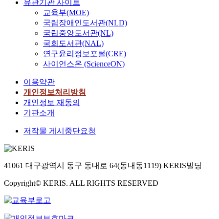
유관기관 사이트
상
구
r
교육부(MOE)
의
방
o
국립장애인도서관(NLD)
높
법
b
국립중앙도서관(NL)
은
은
l
국회도서관(NAL)
葛
國
e
연구윤리정보포털(CRE)
藤
際
m
사이언스온 (ScienceON)
들
및
s
은
周
a
이용약관
敎
邊
t
개인정보처리방침
師
國
t
개인정보 재동의
들
環
h
기관소개
의
境
e
의
의
s
저작물 게시중단요청
욕
변
t
과
화
e
사
에
r
기
따
41061 대구광역시 동구 동내로 64(동내동1119) KERIS빌딩
n
를
라
o
저
일
Copyright© KERIS. ALL RIGHTS RESERVED
f
하
본
a
시
의
s
키
방
h