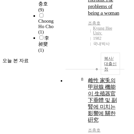
요
년
충호
a
problems of
함
대
(9)
d
being a woman
을
부
y
의
터
Choong
h
조충호
미
경
Ho Cho
u
Kyung Hee
한
제
(1)
Univ.
l
다
력
李
1982
l
.
에
昶燮
국내박사
f
學
상
(1)
o
校
응
r
복사/
오늘 본 자료
는
하
c
대출신
여
는
청
e
러
政
s
사
治
8
雌性 家兎의
a
람
-
甲狀腺 機能
n
들
軍
이 生殖器官
d
이
事
a
下垂體 및 副
모
的
l
腎에 미치는
여
으
s
影響에 關한
하
로
o
硏究
나
大
c
의
國
a
조충호
集
化