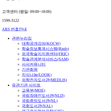
은 해당지역
4,045.8억
고객센터 (평일: 09:00~18:00)
해당하는 금
복구사업비
1599-3122
로 재해지역
효과를 산출
ARS 번호안내
440.54(총
관련누리집
생산유발효
대학공개강의(KOCW)
18.94(총 
입 및 236.0
학술정보통계시스템(Rinfo)
억원의 부
외국학술지지원센터(FRIC)
하였다. 또한 
학술관계분석서비스(SAM)
명의 고용을
사서커뮤니티
과를 가져 
기관회원
를 설정하
지식나눔(LOOK)
지역성장률
의학전자도서관(MEDLIS)
해당지역과
유관기관 사이트
비슷한 변
교육부(MOE)
있지만 건
국립장애인도서관(NLD)
와 건설업 
국립중앙도서관(NL)
당지역이 
국회도서관(NAL)
나타났다. 