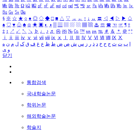
㎒
㎓
㎔
Ω
㏀
㏁
㎊
㎋
㎌
㏖
㏅
㎭
㎮
㎯
㏛
㎩
㎪
㎫
㎬
㏝
㏐
㏓
㏃
㏉
㏜
㏆
§
※
☆
★
○
●
◎
◇
◆
□
■
△
▽
→
←
↑
↓
↔
〓
◁
◀
▷
▶
♤
♠
♡
♥
♧
♣
⊙
◈
▣
◐
◑
▒
▤
▥
▨
▧
▦
▩
♨
☏
☎
☜
☞
¶
†
‡
↕
↗
↙
↖
↘
♭
♩
♪
♬
㉿
㈜
№
㏇
™
㏂
㏘
℡
＃
＆
＊
＠
ª
º
ⅰ
ⅱ
ⅲ
ⅳ
ⅴ
ⅵ
ⅶ
ⅷ
ⅸ
ⅹ
Ⅰ
Ⅱ
Ⅲ
Ⅳ
Ⅴ
Ⅵ
Ⅶ
Ⅷ
Ⅸ
Ⅹ
ا
ب
ت
ث
ج
ح
خ
د
ذ
ر
ز
س
ش
ص
ض
ط
ظ
ع
غ
ف
ق
ک
ل
م
ن
ه
و
ی
닫기
통합검색
국내학술논문
학위논문
해외학술논문
학술지