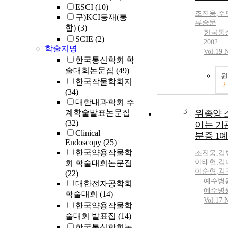
ESCI
(10)
조진웅
,
주
구)KCI등재(통
류승문
합)
(3)
한국통
SCIE
(2)
2002
학술지명
Vol.19 
한국통신학회 학
술대회논문집
(49)
원
한국작물학회지
2
(34)
대한내과학회 추
3
계학술발표논문집
위종양 
(32)
이는 기
Clinical
분증 1
Endoscopy
(25)
한국약용작물학
조진웅
,
김
이태헌
,
김
회 학술대회논문집
이순형
,
김
(22)
예수병
대한전자공학회
예수병
학술대회
(14)
Vol.17 
한국약용작물학
술대회 발표집
(14)
한국통신학회논