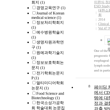
lesions, whi
회지
(1)
이완식
,
정
considered 
ESD Study
경영교육연구
(1)
대한소
indications 
Journal of Korean
회
endoscopic 
medical science
(1)
2014
정보처리학회지
Clinica
(1)
Vol.47 
예수병원학술지
(1)
생명자원과학연
구
(1)
One of the 
원예과학기술지
prognostic f
(1)
esophageal 
정보보호학회논
lymph node 
문지
(1)
and in parti
전기학회논문지
number of a
P
(1)
nodes, whic
멀티미디어학회
long-term o
8
페이딩 
논문지
(1)
esophageal
에서 CD
Food Science and
system is c
템에 대
Biotechnology
(1)
longitudina
한국소성가공학
정과 결
transversall
회 학술대회 논문집
검출 방
pattern of 