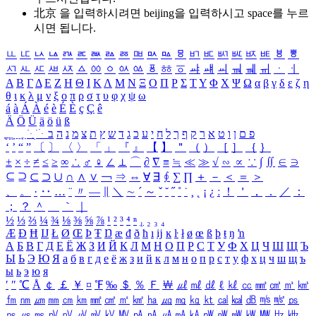
北京 을 입력하시려면
beijing
을 입력하시고 space를 누르
시면 됩니다.
ㅥ
ㅦ
ㅧ
ㅨ
ㅩ
ㅪ
ㅫ
ㅬ
ㅭ
ㅮ
ㅯ
ㅰ
ㅱ
ㅲ
ㅳ
ㅴ
ㅵ
ㅶ
ㅷ
ㅸ
ㅹ
ㅺ
ㅻ
ㅼ
ㅽ
ㅾ
ㅿ
ㆀ
ㆁ
ㆂ
ㆃ
ㆄ
ㆅ
ㆆ
ㆇ
ㆈ
ㆉ
ㆊ
ㆋ
ㆌ
ㆍ
ㆎ
Α
Β
Γ
Δ
Ε
Ζ
Η
Θ
Ι
Κ
Λ
Μ
Ν
Ξ
Ο
Π
Ρ
Σ
Τ
Υ
Φ
Χ
Ψ
Ω
α
β
γ
δ
ε
ζ
η
θ
ι
κ
λ
μ
ν
ξ
ο
π
ρ
σ
τ
υ
φ
χ
ψ
ω
á
à
Á
À
é
è
É
È
ç
Ç
ê
Ä
Ö
Ü
ä
ö
ü
ß
ְ
ֳ
ֲ
ֱ
ָ
ַ
ֵ
ֶ
ִ
ֹ
ּ
ֻ
ׂ
ׁ
ּ
ב
ה
נ
מ
צ
ת
ץ
ש
ד
ג
כ
ע
י
ח
ל
ך
ף
ק
ר
א
ט
ו
ן
ם
פ
‘
’
“
”
〔
〕
〈
〉
「
」
『
』
【
】
＂
（
）
［
］
｛
｝
±
×
÷
≠
≤
≥
∞
∴
♂
♀
∠
⊥
⌒
∂
∇
≡
≒
≪
≫
√
∽
∝
∵
∫
∬
∈
∋
⊆
⊇
⊂
⊃
∪
∩
∧
∨
￢
⇒
⇔
∀
∃
∮
∑
∏
＋
－
＜
＝
＞
、
。
·
‥
…
¨
〃
―
∥
＼
∼
´
～
ˇ
˘
˝
˚
˙
¸
˛
¡
¿
ː
！
＇
，
．
／
：
；
？
＾
＿
｀
｜
½
⅓
⅔
¼
¾
⅛
⅜
⅝
⅞
¹
²
³
⁴
ⁿ
₁
₂
₃
₄
Æ
Ð
Ħ
Ĳ
Ł
Ø
Œ
Þ
Ŧ
Ŋ
æ
đ
ð
ħ
ı
ĳ
ĸ
ŀ
ł
ø
œ
ß
þ
ŧ
ŋ
ŉ
А
Б
В
Г
Д
Е
Ё
Ж
З
И
Й
К
Л
М
Н
О
П
Р
С
Т
У
Ф
Х
Ц
Ч
Ш
Щ
Ъ
Ы
Ь
Э
Ю
Я
а
б
в
г
д
е
ё
ж
з
и
й
к
л
м
н
о
п
р
с
т
у
ф
х
ц
ч
ш
щ
ъ
ы
ь
э
ю
я
′
″
℃
Å
￠
￡
￥
¤
℉
‰
＄
％
Ｆ
￦
㎕
㎖
㎗
ℓ
㎘
㏄
㎣
㎤
㎥
㎦
㎙
㎚
㎛
㎜
㎝
㎞
㎟
㎠
㎡
㎢
㏊
㎍
㎎
㎏
㏏
㎈
㎉
㏈
㎧
㎨
㎰
㎱
㎲
㎳
㎴
㎵
㎶
㎷
㎸
㎹
㎀
㎁
㎂
㎃
㎄
㎺
㎻
㎽
㎾
㎿
㎐
㎑