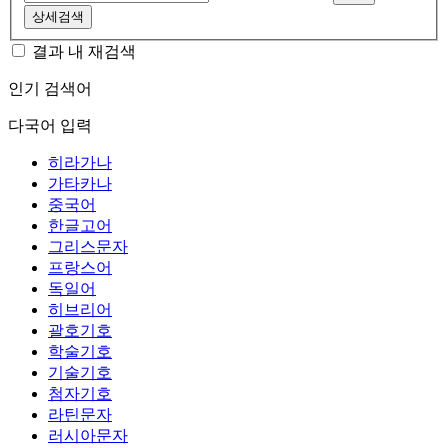
상세검색
결과 내 재검색
인기 검색어
다국어 입력
히라가나
가타카나
중국어
한글고어
그리스문자
프랑스어
독일어
히브리어
괄호기호
학술기호
기술기호
첨자기호
라틴문자
러시아문자