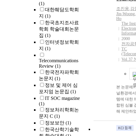
(1)
metastases i
조진웅
,
강
대한췌담도학회
complex. Ea
Jin-Woong
,
지
(1)
esophageal 
Ho
한국초지조사료
The Inst
frequently 
Electron
학회 학술대회논문
skipped met
Informa
집
(1)
minimal sur
2000
인터넷정보학회
sentinel no
전자공
지
(1)
cannot be p
TC
(Teleco
Korea, most
Vol.37 
Telecommunications
cancer case
Review
(1)
cell carcin
한국전자파학회
although th
논문지
(1)
adenocarci
started to i
정보 및 제어 심
본 논문에서
recently. M
포지엄 논문집
(1)
널환경에서 
reports have
IT SOC magazine
템에 대한 
differentia
(1)
합된 심볼 
and adenoc
정보처리학회논
해 제안하였
despite the 
문지 C
(1)
법은 1) 
Union for I
정보보안
(1)
널 부호화
Cancer Cont
한국산학기술학
길이를 배합
edition) an
회 학술대회
(1)
2) 세가지