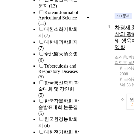
문지
(13)
Korean Journal of
Agricultural Science
(11)
4
차광재 
대한소화기학회
삼의 광
지
(7)
및 생육
대한내과학회지
영향
(7)
全北醫大論文集
조진웅
,
박
(6)
김현호
,
최
Tuberculosis and
한국작
Respiratory Diseases
2008
(5)
한국작
한국통신학회 학
Vol.53 
술대회 및 강연회
(5)
원
한국작물학회 학
2
술발표대회 논문집
(5)
한국환경농학회
지
(4)
대한전기학회 학