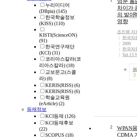
1
염분 농
10
누리미디어
차이가 
(DBpia)
(145)
조
의 발아
한국학술정보
영향
(KISS)
(110)
조진웅
,
지
KISTI(ScienceON)
한국자
(91)
2000
한국연구재단
한국자
(KCI)
(31)
Vol.13 
코리아스칼라(코
리아스칼라)
(18)
원
교보문고(스콜
2
라)
(8)
KERIS(RISS)
(6)
KERIS(RISS)
(6)
학술교육원
(eArticle)
(2)
등재정보
KCI등재
(126)
KCI등재후보
2
WPAN용 
(22)
CDMA 
SCOPUS
(18)