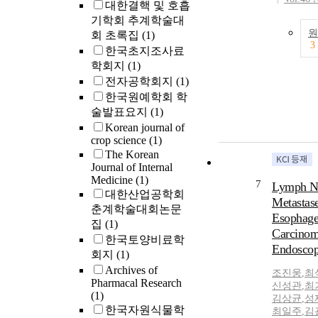
대한결핵 및 호흡
lead to app
기학회 추계학술대
treatments t
원
회 초록집
(1)
advance of 
3
한국초지조사료
submucosal 
학회지
(1)
have necess
presurgical 
전자공학회지
(1)
early cancer
한국원예학회 학
without ly
술발표요지
(1)
metastasis.
Korean journal of
the practic
crop science
(1)
images sho
The Korean
important t
Journal of Internal
patients fo
Medicine
(1)
7
Lymph N
endoscopic 
대한산업공학회
Metastase
be effective.
춘계학술대회논문
Esophage
gastric can
집
(1)
Carcinom
accurately p
한국토양비료학
Endoscop
mucosal an
회지
(1)
(invasion in
Archives of
조진웅
,
최
submucosal 
Pharmacal Research
신성관
,
최
than 500 μ
(1)
김상균
,
성
muscularis 
한국자원식물학
최일주
,
김