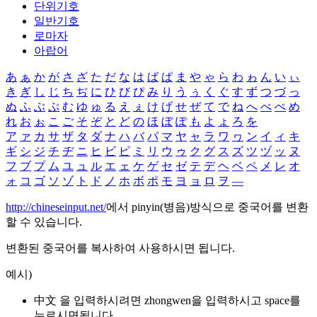
단위기호
일반기호
로마자
아랍어
あ
ぁ
か
が
さ
ざ
た
だ
な
は
ば
ぱ
ま
や
ゃ
ら
わ
ゎ
ん
い
ぃ
き
ぎ
し
じ
ち
ぢ
に
ひ
び
ぴ
み
り
う
ぅ
く
ぐ
す
ず
つ
づ
っ
ぬ
ふ
ぶ
ぷ
む
ゆ
ゅ
る
え
ぇ
け
げ
せ
ぜ
て
で
ね
へ
べ
ぺ
め
れ
お
ぉ
こ
ご
そ
ぞ
と
ど
の
ほ
ぼ
ぽ
も
よ
ょ
ろ
を
ア
ァ
カ
サ
ザ
タ
ダ
ナ
ハ
バ
パ
マ
ヤ
ャ
ラ
ワ
ヮ
ン
イ
ィ
キ
ギ
シ
ジ
チ
ヂ
ニ
ヒ
ビ
ピ
ミ
リ
ウ
ゥ
ク
グ
ス
ズ
ツ
ヅ
ッ
ヌ
フ
ブ
プ
ム
ユ
ュ
ル
エ
ェ
ケ
ゲ
セ
ゼ
テ
デ
ヘ
ベ
ペ
メ
レ
オ
ォ
コ
ゴ
ソ
ゾ
ト
ド
ノ
ホ
ボ
ポ
モ
ヨ
ョ
ロ
ヲ
―
http://chineseinput.net/
에서 pinyin(병음)방식으로 중국어를 변환
할 수 있습니다.
변환된 중국어를 복사하여 사용하시면 됩니다.
예시)
中文 을 입력하시려면
zhongwen
을 입력하시고 space를
누르시면됩니다.