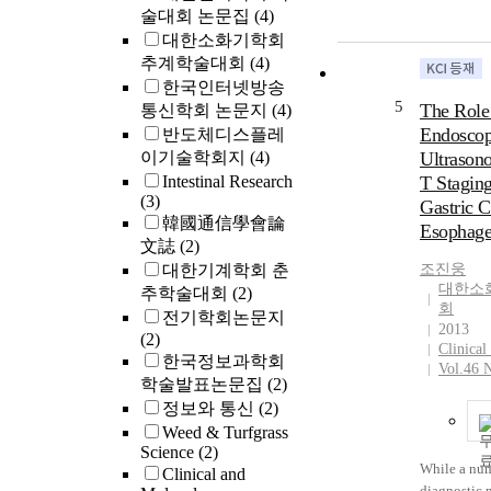
술대회 논문집
(4)
대한소화기학회
추계학술대회
(4)
한국인터넷방송
5
The Role
통신학회 논문지
(4)
Endosco
반도체디스플레
이기술학회지
(4)
Ultrason
Intestinal Research
T Staging
(3)
Gastric C
韓國通信學會論
Esophage
文誌
(2)
대한기계학회 춘
조진웅
대한소
추학술대회
(2)
회
전기학회논문지
2013
(2)
Clinica
한국정보과학회
Vol.46 
학술발표논문집
(2)
정보와 통신
(2)
Weed & Turfgrass
Science
(2)
While a num
Clinical and
diagnostic 