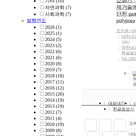
소화기 
기타
(10)
과가 있음을
has been ex
제거술에
자연과학
(7)
레이션을 
disaster rec
단된 gastri
사회과학
(7)
였다.
operations 
polyposa
발행연도
equal to 10
2026
(1)
billion won
조진웅
,
이
2025
(1)
budget of th
대한내
2024
(5)
Result of ca
2001
2023
(2)
disaster are
대한내
2022
(6)
regional ec
학술발
2021
(6)
basis , there
Vol.200
2020
(8)
production 
2019
(7)
effect 44.05
2018
(18)
53.439) bil
2017
(11)
spending of 
2016
(12)
recovery pro
2015
(20)
23.605(tota
2014
(19)
billion rev
내보내기
2013
(19)
(total 2.295
한글로보기
2012
(7)
was induced
2011
(4)
value. It als
정
2010
(19)
of inducing
2009
(8)
employment 
내