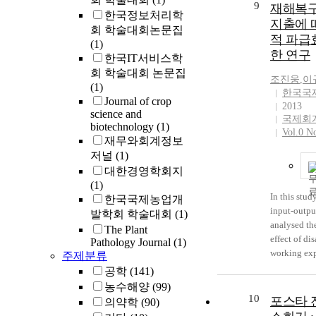
9
재해복
Joint Comm
과의 조합
한국정보처리학
Cancer stag
지출에 
다. 첫째 
회 학술대회논문집
both consid
적 파급
호를 이용한
(1)
separately 
한 연구
법과 제안한
한국IT서비스학
differ in ca
법을 결합시
회 학술대회 논문집
lymph node 
조진웅
,
이
째 방법은 
(1)
and outcom
한국국
정지향 채
Journal of crop
tumor resect
2013
(Decision-D
science and
국제회
effective an
biotechnology
(1)
Channel Es
Vol.0 N
treatment fo
재무와회계정보
을 결합시킨
no associat
지막으로, 
저널
(1)
metastasis.
의 AWGN(Ad
대한경영학회지
mucosal can
Gaussian 
(1)
to the lamin
줄이기 위
In this stud
한국국제농업개
absolute ind
된 평균 채
input-outpu
발학회 학술대회
(1)
endoscopic 
(Averaged 
analysed th
The Plant
a lesion tha
Estimati
effect of di
Pathology Journal
(1)
the muscula
방법에 결합
working ex
주제분류
can be cure
한 3가지 
are related 
공학
(141)
resection if
압 등화(Zero
employment 
농수해양
(99)
the lymphat
Equalizi
and added v
10
포스타 전
의약학
(90)
not occurre
하여 커다란
billion, the