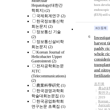
Molecular
been devel
Hepatology(대한간
endoscopic 
학회지)
(2)
(EUS) still 
국제회계연구
(2)
important ro
한국정보통신학
preoperativ
회논문지
(2)
esophageal 
정보통신 기술
can detect l
(2)
6
Investiga
esophageal 
정보통신설비학
harvest t
can accurat
회논문지
(2)
paddy ric
staging. In 
Korean Journal of
whole ric
analysis of
Helicobacter Upper
consideri
esophageal 
Gastrointesti
(2)
sensitivity 
transplan
전자공학회논문
of EUS on 
and nitro
지TC
cancer were
fertilizat
(Telecommunications)
99.4% in T
(2)
96.3% in T
조진웅
農業科學硏究
(1)
94.4% in T
충남대
한국경영과학회
학연구
and 97.4% i
학술대회논문집
(1)
2019
respectively
한국공업화학회
Korean J
EUS can re
Agricult
연구논문 초록집
(1)
unnecessary
Vol.46 