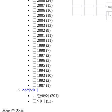
2008
(24)
516) people
2007
(15)
examine th
10
2006
(16)
and result 
2005
(19)
effect after 
조
2004
(17)
enforcement
2003
(13)
recovery bus
2002
(9)
regional re
2001
(11)
shows the 
2000
(11)
about 1.77 d
1999
(2)
higher than
1998
(7)
with benchm
1997
(2)
about 0.59 
1996
(3)
result, disa
1995
(1)
business ha
1994
(2)
positive im
1993
(10)
improvement
1992
(2)
retardnes
1987
(1)
업연관분석
작성언어
재해복구사
한국어
(201)
따른 생산,
가치, 고용
영어
(53)
였다. 재해
오늘 본 자료
해 집행된 