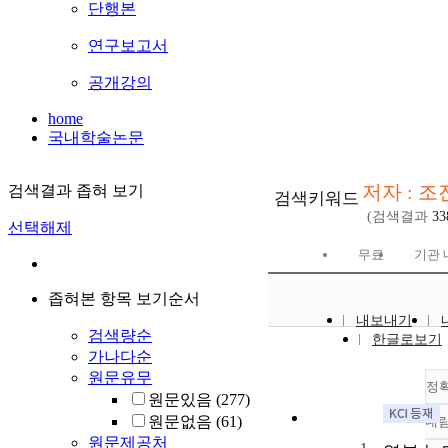
단행본
연구보고서
공개강의
home
국내학술논문
저자 : 
검색결과 좁혀 보기
검색키워드
(검색결과
33
선택해제
무료
기관 
좁혀본 항목 보기순서
내보내기
검색량순
한글로보기
가나다순
원문유무
정
원문있음
(277)
원문없음
(61)
내
원문제공처