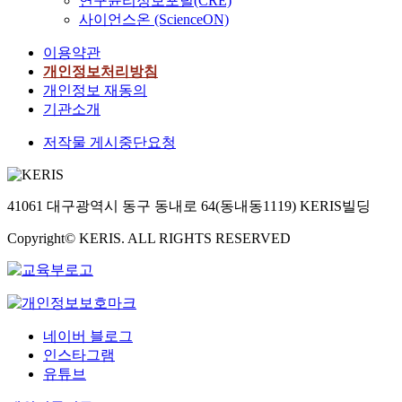
연구윤리정보포털(CRE)
후도 개선
사이언스온 (ScienceON)
면, 해당 
업 시행 후 
이용약관
도 개선효
개인정보처리방침
이는 비교지
개인정보 재동의
높은 낙후
기관소개
보이고 있고
속한 광역
저작물 게시중단요청
0.79보다 
타내고 있다
역 낙후도 
지역 낙후도
41061 대구광역시 동구 동내로 64(동내동1119) KERIS빌딩
높고 지역
Copyright© KERIS. ALL RIGHTS RESERVED
줄인 것으로
복구사업이
개선에 긍
미친 것으
다.
네이버 블로그
인스타그램
유튜브