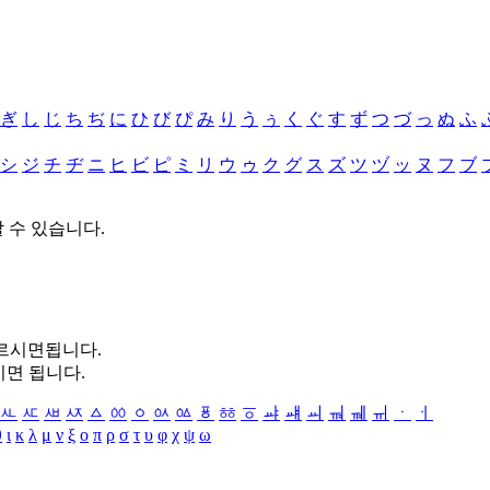
ぎ
し
じ
ち
ぢ
に
ひ
び
ぴ
み
り
う
ぅ
く
ぐ
す
ず
つ
づ
っ
ぬ
ふ
シ
ジ
チ
ヂ
ニ
ヒ
ビ
ピ
ミ
リ
ウ
ゥ
ク
グ
ス
ズ
ツ
ヅ
ッ
ヌ
フ
ブ
할 수 있습니다.
누르시면됩니다.
시면 됩니다.
ㅻ
ㅼ
ㅽ
ㅾ
ㅿ
ㆀ
ㆁ
ㆂ
ㆃ
ㆄ
ㆅ
ㆆ
ㆇ
ㆈ
ㆉ
ㆊ
ㆋ
ㆌ
ㆍ
ㆎ
θ
ι
κ
λ
μ
ν
ξ
ο
π
ρ
σ
τ
υ
φ
χ
ψ
ω