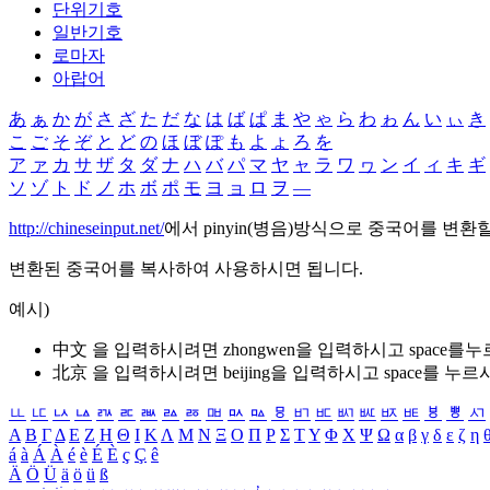
단위기호
일반기호
로마자
아랍어
あ
ぁ
か
が
さ
ざ
た
だ
な
は
ば
ぱ
ま
や
ゃ
ら
わ
ゎ
ん
い
ぃ
き
こ
ご
そ
ぞ
と
ど
の
ほ
ぼ
ぽ
も
よ
ょ
ろ
を
ア
ァ
カ
サ
ザ
タ
ダ
ナ
ハ
バ
パ
マ
ヤ
ャ
ラ
ワ
ヮ
ン
イ
ィ
キ
ギ
ソ
ゾ
ト
ド
ノ
ホ
ボ
ポ
モ
ヨ
ョ
ロ
ヲ
―
http://chineseinput.net/
에서 pinyin(병음)방식으로 중국어를 변환
변환된 중국어를 복사하여 사용하시면 됩니다.
예시)
中文 을 입력하시려면
zhongwen
을 입력하시고 space를
北京 을 입력하시려면
beijing
을 입력하시고 space를 누르
ㅥ
ㅦ
ㅧ
ㅨ
ㅩ
ㅪ
ㅫ
ㅬ
ㅭ
ㅮ
ㅯ
ㅰ
ㅱ
ㅲ
ㅳ
ㅴ
ㅵ
ㅶ
ㅷ
ㅸ
ㅹ
ㅺ
Α
Β
Γ
Δ
Ε
Ζ
Η
Θ
Ι
Κ
Λ
Μ
Ν
Ξ
Ο
Π
Ρ
Σ
Τ
Υ
Φ
Χ
Ψ
Ω
α
β
γ
δ
ε
ζ
η
á
à
Á
À
é
è
É
È
ç
Ç
ê
Ä
Ö
Ü
ä
ö
ü
ß