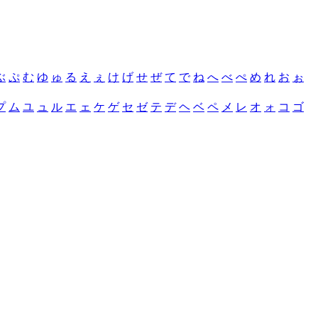
ぶ
ぷ
む
ゆ
ゅ
る
え
ぇ
け
げ
せ
ぜ
て
で
ね
へ
べ
ぺ
め
れ
お
ぉ
プ
ム
ユ
ュ
ル
エ
ェ
ケ
ゲ
セ
ゼ
テ
デ
ヘ
ベ
ペ
メ
レ
オ
ォ
コ
ゴ