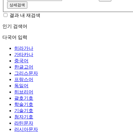
상세검색
결과 내 재검색
인기 검색어
다국어 입력
히라가나
가타카나
중국어
한글고어
그리스문자
프랑스어
독일어
히브리어
괄호기호
학술기호
기술기호
첨자기호
라틴문자
러시아문자