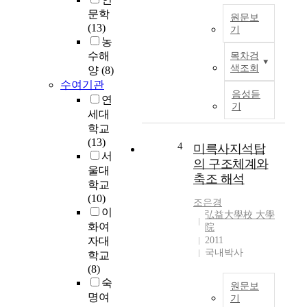
이
문학
원문보
사
(13)
기
춘
농
T
기
수해
목차검
h
시
색조회
양
(8)
e
절
수여기관
p
에
음성듣
연
u
는
기
세대
r
좋
학교
p
은
(13)
o
4
음
미륵사지석탑
서
s
악
의 구조체계와
울대
e
에
축조 해석
학교
o
대
(10)
f
해
조은경
이
t
배
弘益大學校 大學
h
화여
院
울
i
자대
2011
수
국내박사
s
학교
있
r
(8)
는
e
숙
기
원문보
s
명여
회
기