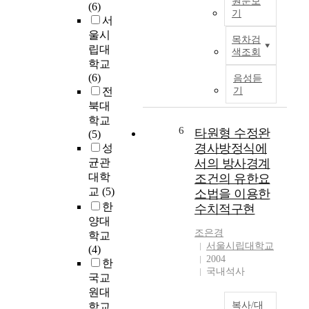
원문보
(6)
t
향
기
서
h
으
M
울시
e
로
목차검
o
립대
a
색조회
이
s
학교
s
끌
t
(6)
p
음성듣
수
o
전
기
e
있
f
북대
c
도
c
t
학교
록
o
6
타원형 수정완
s
(5)
도
m
경사방정식에
o
성
와
p
f
균관
서의 방사경계
줘
a
t
대학
조건의 유한요
야
n
h
교
(5)
한
소법을 이용한
i
e
다
한
수치적구현
e
s
.
양대
s
m
또
조은경
학교
c
a
서울시립대학교
한
(4)
o
r
2004
학
한
n
t
국내석사
교
국교
c
c
에
원대
e
o
서
복사/대
학교
r