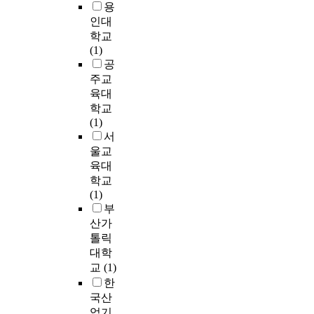
a
바
요
손
용
g
v
적
v
탕
구
실
인대
e
i
으
e
으
하
,
학교
,
t
로
r
로
는
의
(1)
a
y
특
s
음
예
료
공
t
,
성
e
악
술
진
주교
t
c
화
w
에
과
과
i
육대
o
고
o
대
패
병
t
m
학교
등
r
한
션
원
u
m
(1)
학
l
올
의
에
d
i
서
교
d
바
상
대
e
t
의
울교
i
른
관
한
,
m
진
육대
n
판
관
신
a
e
로
학교
w
단
계
뢰
n
n
교
(1)
h
력
를
감
d
t
육
부
i
과
파
저
s
a
은
산가
c
가
악
하
e
n
취
톨릭
h
치
하
,
l
d
업
대학
t
관
고
재
f
s
위
교
(1)
h
을
꾸
원
-
o
주
e
한
가
준
기
e
o
의
v
국산
지
히
간
f
n
직
i
업기
도
연
의