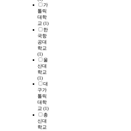
악
.
의
v
p
행
가
t
에
패
안
e
o
이
톨릭
i
대
션
전
n
r
가
o
대학
해
또
은
t
t
져
n
교
(1)
알
한
더
i
a
온
-
한
고
이
욱
o
n
가
o
있
국항
러
더
n
t
장
r
는
한
공대
위
e
t
큰
i
지
예
학교
협
d
o
의
e
를
술
(1)
받
u
j
미
n
아
양
울
고
c
o
는
t
는
식
있
산대
a
b
진
e
것
을
다
학교
t
s
로
d
은
기
.
(1)
i
a
교
s
학
반
병
대
o
t
육
o
교
으
원
구가
n
i
이
c
에
로
이
톨릭
a
s
교
i
서
형
라
l
대학
f
육
e
음
성
는
p
a
교
(1)
의
t
악
되
복
r
c
핵
총
y
을
므
잡
o
t
심
신대
o
가
로
한
g
i
내
학교
f
르
,
조
r