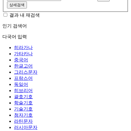
상세검색
결과 내 재검색
인기 검색어
다국어 입력
히라가나
가타카나
중국어
한글고어
그리스문자
프랑스어
독일어
히브리어
괄호기호
학술기호
기술기호
첨자기호
라틴문자
러시아문자