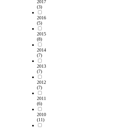
성
대
는
2017
r
i
업
n
을
상
(3)
중
e
c
중
d
기
을
요
U
a
도
,
2016
르
단
한
n
t
탈
w
(5)
고
순
요
i
i
락
i
,
화
인
t
o
현
2015
t
음
시
이
a
n
상
(8)
h
악
켜
될
t
s
,
i
적
기
수
g
a
동
2014
n
정
하
있
e
t
일
(7)
s
서
학
다
n
i
계
u
를
형
.
e
2013
s
열
c
풍
으
환
(7)
r
f
로
h
부
로
자
a
a
의
a
하
표
안
2012
l
c
취
n
게
현
(7)
전
h
t
업
e
한
되
문
o
i
률
n
2011
다
는
화
s
o
과
v
(6)
.
도
인
p
n
진
i
”
형
식
i
f
학
2010
r
이
이
이
t
o
률
(11)
o
다
라
수
a
c
저
n
,
는
술
l