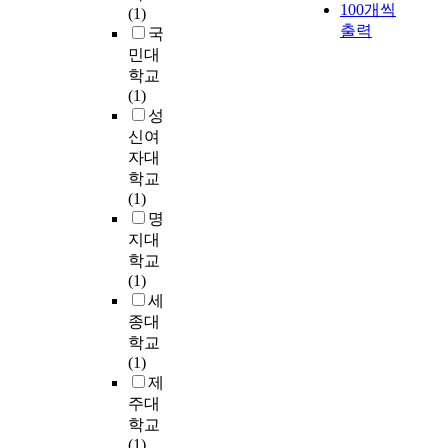
c
100개씩
이
치
과
(1)
t
c
초
a
다
출력
적
에
국
i
a
래
n
.
,
대
민대
f
t
한
b
중
문
한
학교
y
i
다
e
학
화
환
(1)
t
o
.
s
생
적
자
성
h
n
2
a
들
,
의
신여
e
s
0
i
의
사
기
e
자대
a
1
d
음
회
대
f
t
학교
5
t
악
적
치
f
i
(1)
년
h
선
상
와
e
s
명
1
a
호
황
중
c
f
2
지대
t
도
을
증
t
a
월
학교
t
를
복
도
o
c
2
(1)
h
통
합
질
f
t
3
세
e
하
적
환
f
i
일
종대
i
여
으
의
a
o
진
학교
n
어
로
증
l
n
로
(1)
f
느
반
가
l
i
교
제
o
정
영
로
p
s
육
주대
r
도
한
환
r
i
법
학교
m
음
다
자
e
m
시
(1)
a