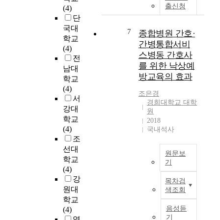
n
는
출신청
(4)
n
t
음
단
w
e
악
국대
i
7
n
종합병원 간호·
수
t
학교
t
간병통합서비
업
h
(4)
s
을
스병동 간호사
c
전
,
통
를 위한 낙상예
o
남대
w
해
방교육의 효과
m
학교
h
특
m
(4)
i
히
조은경
u
서
c
경희대학교 대학
사
n
강대
h
원
춘
i
학교
a
2018
기
c
(4)
국내석사
r
에
a
조
e
접
t
선대
n
어
원문보
i
학교
o
든
기
o
(4)
t
중
T
n
강
i
목차검
학
h
w
원대
n
색조회
생
i
i
t
학교
들
s
t
음성듣
e
(4)
의
s
h
기
r
영