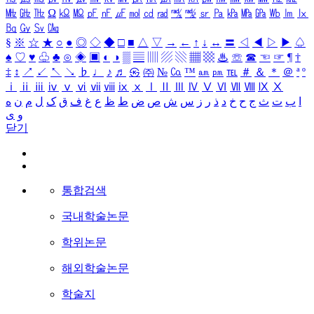
㎒
㎓
㎔
Ω
㏀
㏁
㎊
㎋
㎌
㏖
㏅
㎭
㎮
㎯
㏛
㎩
㎪
㎫
㎬
㏝
㏐
㏓
㏃
㏉
㏜
㏆
§
※
☆
★
○
●
◎
◇
◆
□
■
△
▽
→
←
↑
↓
↔
〓
◁
◀
▷
▶
♤
♠
♡
♥
♧
♣
⊙
◈
▣
◐
◑
▒
▤
▥
▨
▧
▦
▩
♨
☏
☎
☜
☞
¶
†
‡
↕
↗
↙
↖
↘
♭
♩
♪
♬
㉿
㈜
№
㏇
™
㏂
㏘
℡
＃
＆
＊
＠
ª
º
ⅰ
ⅱ
ⅲ
ⅳ
ⅴ
ⅵ
ⅶ
ⅷ
ⅸ
ⅹ
Ⅰ
Ⅱ
Ⅲ
Ⅳ
Ⅴ
Ⅵ
Ⅶ
Ⅷ
Ⅸ
Ⅹ
ا
ب
ت
ث
ج
ح
خ
د
ذ
ر
ز
س
ش
ص
ض
ط
ظ
ع
غ
ف
ق
ک
ل
م
ن
ه
و
ی
닫기
통합검색
국내학술논문
학위논문
해외학술논문
학술지