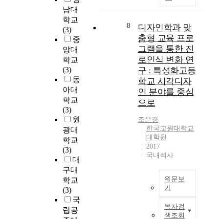
음
t
i
d
남대
악
u
n
i
학교
에
d
o
8
디자인학과 맞
s
(3)
대
y
r
춤형 교육 프로
c
중
하
i
g
i
그램을 통한 진
앙대
여
s
a
p
로인식 변화 연
올
학교
a
n
l
바
(3)
구 : 특성화고등
q
i
i
르
동
학교 시각디자
u
z
n
게
아대
인 분야를 중심
a
a
a
인
학교
으로
s
t
r
식
(3)
i
i
y
하
원
조은경
-
o
a
며
한국교원대학교
광대
e
n
n
대학원
음
학교
x
s
d
2017
악
(3)
p
.
w
국내석사
을
대
e
I
h
즐
구대
r
n
i
길
원문보
학교
i
t
c
수
기
(3)
m
h
h
있
국
e
e
현
d
도
목차검
n
립공
o
대
o
색조회
록
t