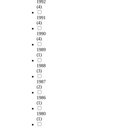
n
1992
s
한
l
을
다
안
(4)
s
f
다
o
이
.
전
i
a
.
g
해
이
효
1991
s
c
이
i
하
에
(4)
과
t
t
에
e
고
전
성
i
i
연
s
1990
표
통
에
n
o
구
a
(4)
현
적
영
g
n
자
n
할
인
향
o
a
는
1989
d
수
실
을
f
n
특
(1)
t
있
루
미
2
d
성
h
어
엣
치
0
j
화
1988
e
야
을
는
n
o
고
(3)
h
한
가
다
u
b
등
u
다
졌
양
r
1987
s
학
m
.
지
한
(2)
s
a
교
a
즉
만
요
e
t
디
n
,
다
인
1986
s
i
자
i
특
른
(1)
들
e
s
인
s
정
패
을
a
f
학
t
1980
시
션
조
c
a
과
i
(1)
대
아
합
h
c
에
c
의
이
적
f
t
서