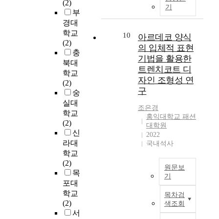
u
(2)
있
의
r
t
적
기
n
부
는
발
o
,
・
c
지
경대
전
l
i
경
t
이
학교
과
10
g
t
아르데코 양식
제
i
해
(2)
더
r
h
적
의 입체적 표현
o
하
충
불
o
a
변
기법을 활용한
n
는
북대
어
u
s
화
트렌치코트 디
i
토
의
학교
p
b
를
n
자인 조형성 연
대
료
(2)
n
e
가
g
구
위
수
숭
o
e
속
a
에
준
실대
n
n
화
조은경
s
서
이
학교
-
p
하
홍익대학교 패션
t
이
높
(2)
s
r
고
대학원
h
루
아
신
y
o
있
2022
e
어
지
라대
n
v
국내석사
다
p
져
고
c
학교
e
.
u
야
있
h
(2)
n
이
b
원문보
하
음
r
목
t
로
기
l
고
에
o
h
포대
인
i
,
국
도
n
a
한
학교
목차검
c
학
문
불
i
t
직
(2)
색조회
a
생
초
구
z
t
업
서
r
들
록
하