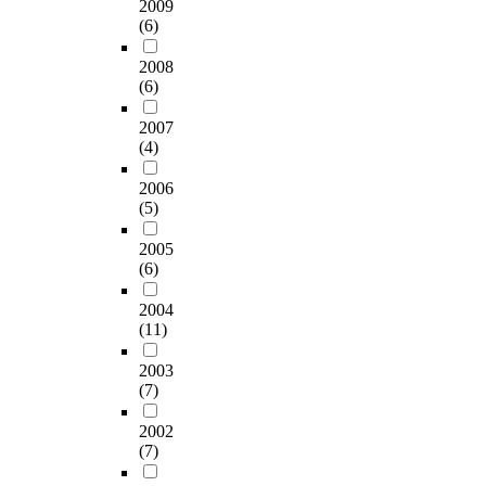
u
조
2009
m
즉
형
현
.
s
등
(6)
e
다
태
장
e
디
n
양
적
실
I
2008
d
자
t
한
특
무
(6)
t
o
인
,
음
징
에
t
n
학
t
악
을
서
2007
a
t
과
h
적
가
(4)
수
r
h
의
e
체
지
술
g
e
문
s
2006
험
고
실
e
r
제
m
(5)
을
있
간
t
e
점
a
통
으
호
e
l
의
2005
r
하
며
사
d
a
근
(6)
t
여
,
의
a
t
원
c
바
이
환
t
i
에
2004
o
람
러
자
o
o
는
(11)
n
직
한
안
t
n
학
t
한
기
전
a
2003
s
과
e
가
하
관
(7)
l
h
특
n
치
학
리
o
i
성
t
관
적
수
2002
f
p
에
s
을
조
(7)
행
4
b
맞
f
가
형
활
0
e
는