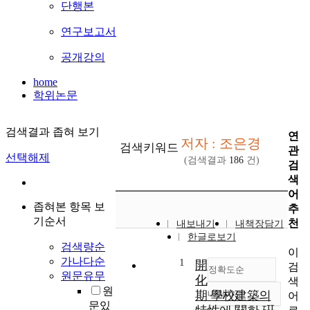
단행본
연구보고서
공개강의
home
학위논문
검색결과 좁혀 보기
연
저자 : 조은경
검색키워드
관
선택해제
(검색결과
186
건)
검
색
어
좁혀본 항목 보
추
기순서
천
내보내기
내책장담기
한글로보기
검색량순
이
가나다순
1
開
검
정확도순
원문유무
化
색
원
期 學校建築의
내림차순
어
정확도
문있