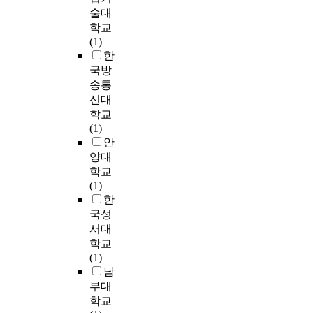
f
.
업
r
록
술대
구
연
i
교
t
해
할
학교
장
c
P
육
u
야
필
(1)
등
a
r
안
a
한
요
한
을
c
e
에
l
다
가
국방
초
y
v
서
i
.
있
래
송통
o
i
그
n
현
다
할
신대
f
o
중
f
재
.
뿐
학교
n
u
요
o
제
만
(1)
u
s
성
r
7
연
아
안
r
r
이
m
차
구
니
양대
s
e
부
a
교
자
라
e
학교
s
각
t
육
는
,
s
(1)
e
되
i
과
아
환
w
한
a
지
o
정
르
자
o
r
국성
못
n
의
데
의
r
c
한
서대
a
음
코
건
k
h
경
학교
n
악
시
강
i
e
향
(1)
d
교
기
과
n
s
이
남
t
과
의
생
g
a
있
부대
h
목
건
명
i
b
다
학교
e
표
축
에
n
o
.