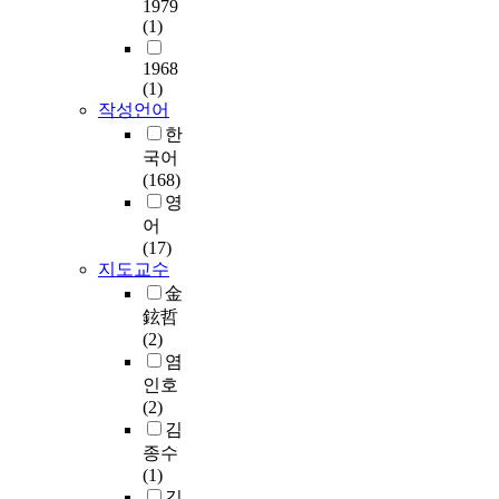
1979
i
음
템
으
r
i
이
(1)
m
악
에
로
o
o
루
a
만
비
(
m
n
어
1968
g
추
해
i
t
a
지
(1)
i
구
많
n
h
n
작성언어
고
n
하
은
a
e
d
있
한
a
지
디
c
c
o
는
국어
t
않
테
o
o
r
진
(168)
i
고
일
n
n
g
로
영
v
현
을
f
t
a
교
어
e
대
특
i
r
n
육
(17)
p
음
징
g
o
i
의
지도교수
o
악
으
u
l
z
상
金
w
을
로
r
a
a
황
鉉哲
e
포
하
a
n
t
과
(2)
r
함
는
t
d
i
그
염
,
한
트
i
e
o
문
인호
a
다
렌
o
x
n
제
(2)
n
양
치
n
p
a
점
김
d
한
코
a
e
l
을
t
종수
시
트
l
r
c
살
h
(1)
대
에
w
i
o
펴
e
김