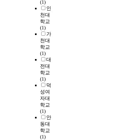
o
용
(1)
t
치
창
직
a
n
으
인
h
는
의
특
m
,
로
천대
e
교
적
히
s
w
자
학교
m
사
인
수
o
o
리
(1)
o
에
디
술
n
r
잡
가
d
게
자
실
t
k
은
천대
e
있
인
에
h
o
것
r
학교
어
감
서
e
u
이
n
(1)
많
각
발
r
t
라
t
대
은
을
생
e
c
할
i
전대
도
증
하
l
o
수
m
학교
움
진
는
a
m
있
e
(1)
이
시
각
t
e
다
s
덕
된
키
종
e
,
.
i
성여
다
기
안
d
p
일
s
.
자대
위
전
k
r
반
t
그
해
학교
사
n
o
고
h
러
서
(1)
고
o
d
에
e
한
는
안
는
w
u
비
m
이
시
동대
재
l
c
해
e
해
대
정
학교
e
t
상
t
를
가
적
(1)
d
i
대