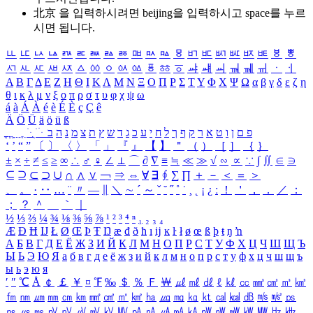
北京 을 입력하시려면
beijing
을 입력하시고 space를 누르
시면 됩니다.
ㅥ
ㅦ
ㅧ
ㅨ
ㅩ
ㅪ
ㅫ
ㅬ
ㅭ
ㅮ
ㅯ
ㅰ
ㅱ
ㅲ
ㅳ
ㅴ
ㅵ
ㅶ
ㅷ
ㅸ
ㅹ
ㅺ
ㅻ
ㅼ
ㅽ
ㅾ
ㅿ
ㆀ
ㆁ
ㆂ
ㆃ
ㆄ
ㆅ
ㆆ
ㆇ
ㆈ
ㆉ
ㆊ
ㆋ
ㆌ
ㆍ
ㆎ
Α
Β
Γ
Δ
Ε
Ζ
Η
Θ
Ι
Κ
Λ
Μ
Ν
Ξ
Ο
Π
Ρ
Σ
Τ
Υ
Φ
Χ
Ψ
Ω
α
β
γ
δ
ε
ζ
η
θ
ι
κ
λ
μ
ν
ξ
ο
π
ρ
σ
τ
υ
φ
χ
ψ
ω
á
à
Á
À
é
è
É
È
ç
Ç
ê
Ä
Ö
Ü
ä
ö
ü
ß
ְ
ֳ
ֲ
ֱ
ָ
ַ
ֵ
ֶ
ִ
ֹ
ּ
ֻ
ׂ
ׁ
ּ
ב
ה
נ
מ
צ
ת
ץ
ש
ד
ג
כ
ע
י
ח
ל
ך
ף
ק
ר
א
ט
ו
ן
ם
פ
‘
’
“
”
〔
〕
〈
〉
「
」
『
』
【
】
＂
（
）
［
］
｛
｝
±
×
÷
≠
≤
≥
∞
∴
♂
♀
∠
⊥
⌒
∂
∇
≡
≒
≪
≫
√
∽
∝
∵
∫
∬
∈
∋
⊆
⊇
⊂
⊃
∪
∩
∧
∨
￢
⇒
⇔
∀
∃
∮
∑
∏
＋
－
＜
＝
＞
、
。
·
‥
…
¨
〃
―
∥
＼
∼
´
～
ˇ
˘
˝
˚
˙
¸
˛
¡
¿
ː
！
＇
，
．
／
：
；
？
＾
＿
｀
｜
½
⅓
⅔
¼
¾
⅛
⅜
⅝
⅞
¹
²
³
⁴
ⁿ
₁
₂
₃
₄
Æ
Ð
Ħ
Ĳ
Ł
Ø
Œ
Þ
Ŧ
Ŋ
æ
đ
ð
ħ
ı
ĳ
ĸ
ŀ
ł
ø
œ
ß
þ
ŧ
ŋ
ŉ
А
Б
В
Г
Д
Е
Ё
Ж
З
И
Й
К
Л
М
Н
О
П
Р
С
Т
У
Ф
Х
Ц
Ч
Ш
Щ
Ъ
Ы
Ь
Э
Ю
Я
а
б
в
г
д
е
ё
ж
з
и
й
к
л
м
н
о
п
р
с
т
у
ф
х
ц
ч
ш
щ
ъ
ы
ь
э
ю
я
′
″
℃
Å
￠
￡
￥
¤
℉
‰
＄
％
Ｆ
￦
㎕
㎖
㎗
ℓ
㎘
㏄
㎣
㎤
㎥
㎦
㎙
㎚
㎛
㎜
㎝
㎞
㎟
㎠
㎡
㎢
㏊
㎍
㎎
㎏
㏏
㎈
㎉
㏈
㎧
㎨
㎰
㎱
㎲
㎳
㎴
㎵
㎶
㎷
㎸
㎹
㎀
㎁
㎂
㎃
㎄
㎺
㎻
㎽
㎾
㎿
㎐
㎑