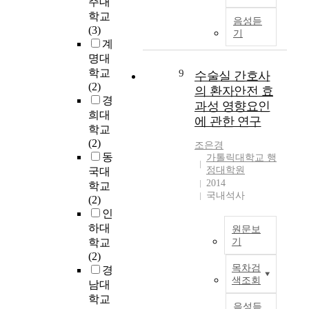
r
주대
사
n
가
w
g
회
학교
o
음성듣
르
i
a
에
(3)
기
t
쳐
t
n
서
계
h
야
h
i
지
명대
a
하
a
z
식
학교
9
수술실 간호사
v
며
n
a
과
(2)
e
의 환자안전 효
,
o
t
정
경
a
과성 영향요인
음
n
i
보
희대
n
악
에 관한 연구
e
o
의
학교
y
을
q
n
전
(2)
b
조은경
실
u
a
문
동
가톨릭대학교 행
o
제
i
l
화
정대학원
국대
u
생
v
e
된
2014
학교
n
활
a
n
흐
국내석사
(2)
d
에
l
v
름
인
a
서
e
i
은
r
하대
원문보
어
n
r
사
i
학교
기
떻
t
o
회
e
(2)
게
의
c
n
적
목차검
s
경
대
학
o
m
・
색조회
,
남대
하
기
n
e
문
f
학교
고
술
t
n
화
음성듣