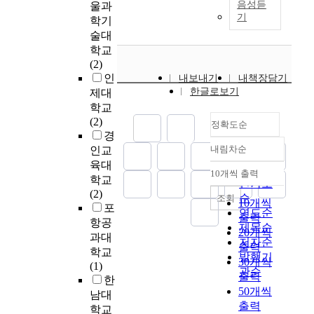
e
h
세
음성듣
울과
t
의
고
d
기
e
계
학기
a
흥
처
d
o
의
술대
n
미
리
e
r
다
학교
d
를
한
과
s
g
양
(2)
t
최
시
정
i
a
화
인
내보내기
내책장담기
o
대
대
의
g
n
는
한글로보기
제대
c
한
의
복
n
i
학
학교
o
높
예
잡
,
z
생
(2)
n
일
정확도순
술
성
i
a
들
경
s
수
양
,
n
t
의
내림차순
i
인교
있
식
정확도
정
t
i
진
d
육대
는
은
순
보
e
o
로
10개씩 출력
e
내림차순
학교
자
그
의
인기도
n
n
와
r
(2)
료
시
과
순
조회
d
a
직
10개씩
t
포
들
대
잉
연도순
e
l
업
출력
h
항공
을
의
,
제목순
d
c
선
20개씩
e
준
과대
미
완
t
저자순
o
택
출력
s
비
적
학교
벽
o
m
발행기
의
30개씩
e
해
가
(1)
한
i
m
어
관순
.
출력
야
치
한
치
d
u
려
I
50개씩
할
와
남대
료
e
n
움
t
출력
것
정
결
학교
n
i
을