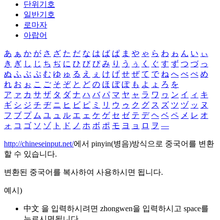
단위기호
일반기호
로마자
아랍어
あ
ぁ
か
が
さ
ざ
た
だ
な
は
ば
ぱ
ま
や
ゃ
ら
わ
ゎ
ん
い
ぃ
き
ぎ
し
じ
ち
ぢ
に
ひ
び
ぴ
み
り
う
ぅ
く
ぐ
す
ず
つ
づ
っ
ぬ
ふ
ぶ
ぷ
む
ゆ
ゅ
る
え
ぇ
け
げ
せ
ぜ
て
で
ね
へ
べ
ぺ
め
れ
お
ぉ
こ
ご
そ
ぞ
と
ど
の
ほ
ぼ
ぽ
も
よ
ょ
ろ
を
ア
ァ
カ
サ
ザ
タ
ダ
ナ
ハ
バ
パ
マ
ヤ
ャ
ラ
ワ
ヮ
ン
イ
ィ
キ
ギ
シ
ジ
チ
ヂ
ニ
ヒ
ビ
ピ
ミ
リ
ウ
ゥ
ク
グ
ス
ズ
ツ
ヅ
ッ
ヌ
フ
ブ
プ
ム
ユ
ュ
ル
エ
ェ
ケ
ゲ
セ
ゼ
テ
デ
ヘ
ベ
ペ
メ
レ
オ
ォ
コ
ゴ
ソ
ゾ
ト
ド
ノ
ホ
ボ
ポ
モ
ヨ
ョ
ロ
ヲ
―
http://chineseinput.net/
에서 pinyin(병음)방식으로 중국어를 변환
할 수 있습니다.
변환된 중국어를 복사하여 사용하시면 됩니다.
예시)
中文 을 입력하시려면
zhongwen
을 입력하시고 space를
누르시면됩니다.