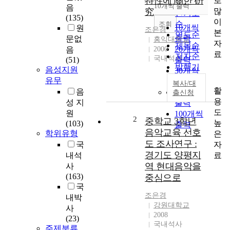
特性에 關한 硏
로
순
10개씩 출력
음
내림차순
많
究
인기도
(135)
이
순
조회
10개씩
원
조은경
본
연도순
출력
문없
홍익대학교
자
제목순
20개씩
음
2000
료
저자순
국내석사
(51)
출력
발행기
음성지원
30개씩
관순
유무
출력
복사/대
활
음
50개씩
출신청
용
성 지
출력
도
원
100개씩
2
중학교 3학년
높
(103)
출력
음악교육 선호
학위유형
은
도 조사연구 :
자
국
경기도 양평지
료
내석
역 현대음악을
사
(163)
중심으로
국
조은경
내박
강원대학교
사
2008
(23)
국내석사
주제분류