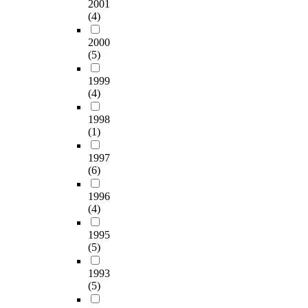
u
2001
질
들
동
n
t
구
s
(4)
수
은
에
u
w
체
e
있
다
미
r
e
화
2000
t
도
시
치
s
e
된
(5)
h
록
새
는
e
n
개
e
하
로
영
s
c
선
1999
e
기
운
향
a
o
방
(4)
n
위
디
력
s
m
안
g
해
자
에
t
1998
m
으
i
서
인
관
(1)
h
u
로
n
과
요
한
e
n
서
e
거
소
연
1997
s
i
의
e
로
로
(6)
구
u
c
진
r
부
활
는
b
a
로
i
1996
터
용
이
j
t
교
n
(4)
현
가
미
e
i
육
g
재
능
수
c
o
의
1995
t
에
함
행
t
n
부
(5)
e
이
을
됐
s
s
재
c
르
발
지
,
a
가
1993
h
는
견
만
c
t
존
(5)
n
음
하
환
o
i
재
o
악
였
자