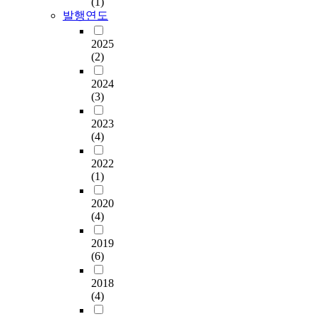
(1)
a
는
,
직
C
u
전
발행연도
c
“
회
접
o
t
공
t
다
화
영
m
o
관
2025
u
양
,
향
p
r
련
(2)
a
한
공
을
r
g
학
l
악
예
미
e
2024
a
습
a
곡
,
치
(3)
h
n
에
c
과
패
기
e
i
서
t
음
션
때
2023
n
z
의
i
악
을
(4)
문
s
a
부
o
활
고
에
i
t
적
n
2022
동
찰
의
v
i
응
s
(1)
을
한
료
e
o
과
a
통
결
서
N
n
그
2020
r
하
과
비
u
a
로
(4)
e
여
아
스
r
l
인
f
음
르
의
s
c
해
2019
u
악
데
질
i
o
발
(6)
s
성
코
을
n
m
생
e
과
양
저
g
2018
m
하
d
창
식
하
(4)
C
u
는
.
의
은
하
a
n
학
A