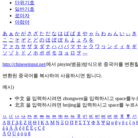
단위기호
일반기호
로마자
아랍어
あ
ぁ
か
が
さ
ざ
た
だ
な
は
ば
ぱ
ま
や
ゃ
ら
わ
ゎ
ん
い
ぃ
き
こ
ご
そ
ぞ
と
ど
の
ほ
ぼ
ぽ
も
よ
ょ
ろ
を
ア
ァ
カ
サ
ザ
タ
ダ
ナ
ハ
バ
パ
マ
ヤ
ャ
ラ
ワ
ヮ
ン
イ
ィ
キ
ギ
ソ
ゾ
ト
ド
ノ
ホ
ボ
ポ
モ
ヨ
ョ
ロ
ヲ
―
http://chineseinput.net/
에서 pinyin(병음)방식으로 중국어를 변환
변환된 중국어를 복사하여 사용하시면 됩니다.
예시)
中文 을 입력하시려면
zhongwen
을 입력하시고 space를
北京 을 입력하시려면
beijing
을 입력하시고 space를 누르
ㅥ
ㅦ
ㅧ
ㅨ
ㅩ
ㅪ
ㅫ
ㅬ
ㅭ
ㅮ
ㅯ
ㅰ
ㅱ
ㅲ
ㅳ
ㅴ
ㅵ
ㅶ
ㅷ
ㅸ
ㅹ
ㅺ
Α
Β
Γ
Δ
Ε
Ζ
Η
Θ
Ι
Κ
Λ
Μ
Ν
Ξ
Ο
Π
Ρ
Σ
Τ
Υ
Φ
Χ
Ψ
Ω
α
β
γ
δ
ε
ζ
η
á
à
Á
À
é
è
É
È
ç
Ç
ê
Ä
Ö
Ü
ä
ö
ü
ß