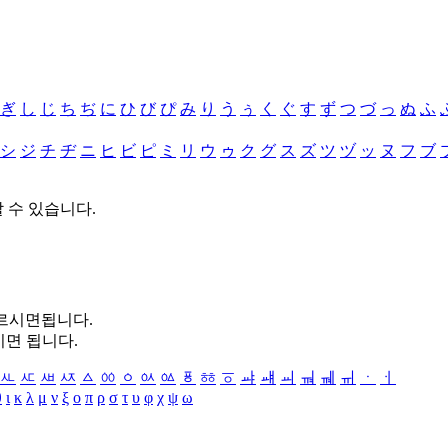
ぎ
し
じ
ち
ぢ
に
ひ
び
ぴ
み
り
う
ぅ
く
ぐ
す
ず
つ
づ
っ
ぬ
ふ
シ
ジ
チ
ヂ
ニ
ヒ
ビ
ピ
ミ
リ
ウ
ゥ
ク
グ
ス
ズ
ツ
ヅ
ッ
ヌ
フ
ブ
할 수 있습니다.
누르시면됩니다.
시면 됩니다.
ㅻ
ㅼ
ㅽ
ㅾ
ㅿ
ㆀ
ㆁ
ㆂ
ㆃ
ㆄ
ㆅ
ㆆ
ㆇ
ㆈ
ㆉ
ㆊ
ㆋ
ㆌ
ㆍ
ㆎ
θ
ι
κ
λ
μ
ν
ξ
ο
π
ρ
σ
τ
υ
φ
χ
ψ
ω