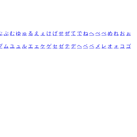
ぶ
ぷ
む
ゆ
ゅ
る
え
ぇ
け
げ
せ
ぜ
て
で
ね
へ
べ
ぺ
め
れ
お
ぉ
プ
ム
ユ
ュ
ル
エ
ェ
ケ
ゲ
セ
ゼ
テ
デ
ヘ
ベ
ペ
メ
レ
オ
ォ
コ
ゴ