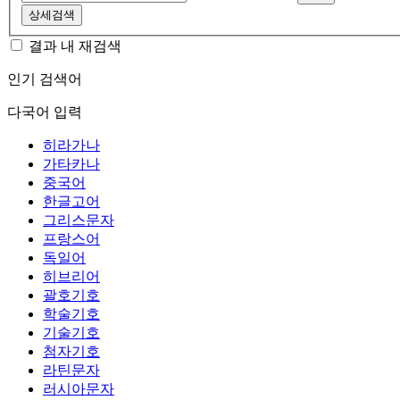
상세검색
결과 내 재검색
인기 검색어
다국어 입력
히라가나
가타카나
중국어
한글고어
그리스문자
프랑스어
독일어
히브리어
괄호기호
학술기호
기술기호
첨자기호
라틴문자
러시아문자