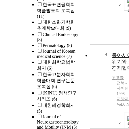
한국표면공학회
학술발표회 초록집
(11)
대한소화기학회
추계학술대회
(9)
Clinical Endoscopy
(8)
Perinatology
(8)
Journal of Korean
4
동아시
medical science
(7)
위기와
대한화학요법학
경제협
회지
(6)
한국고분자학회
조용균
학술대회 연구논문
전북대
초록집
(6)
자치연
(KINU) 정책연구
1998
시리즈
(6)
지방자
Vol.6 N
대한폐경학회지
(5)
Journal of
Neurogastroenterology
and Motility (JNM
(5)