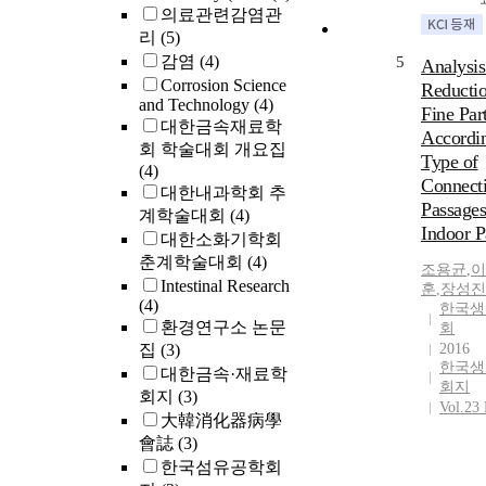
의료관련감염관
리
(5)
감염
(4)
5
Analysis
Corrosion Science
Reductio
and Technology
(4)
Fine Part
대한금속재료학
Accordin
회 학술대회 개요집
Type of
(4)
Connect
대한내과학회 추
Passages
계학술대회
(4)
Indoor P
대한소화기학회
춘계학술대회
(4)
조용균
,
이
Intestinal Research
훈
,
장성진
(4)
한국생
환경연구소 논문
회
집
(3)
2016
한국생
대한금속·재료학
회지
회지
(3)
Vol.23
大韓消化器病學
會誌
(3)
한국섬유공학회