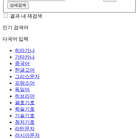
상세검색
결과 내 재검색
인기 검색어
다국어 입력
히라가나
가타카나
중국어
한글고어
그리스문자
프랑스어
독일어
히브리어
괄호기호
학술기호
기술기호
첨자기호
라틴문자
러시아문자