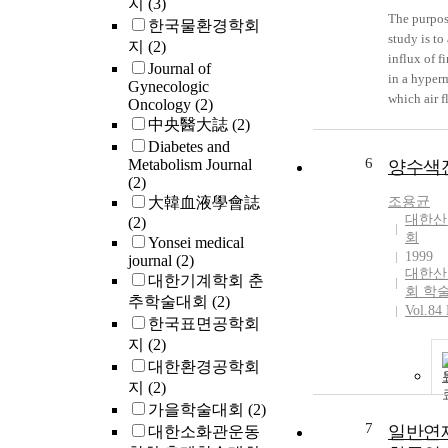
지
(3)
The purpos
한국물환경학회
study is to
지
(2)
influx of fi
Journal of
in a hyper
Gynecologic
which air f
Oncology
(2)
an indoor 
中央醫大誌
(2)
through thr
Diabetes and
passages. 
6
Metabolism Journal
양수색
also review
(2)
reduction r
大韓血液學會誌
조용균
of the thre
대한산
(2)
회
passages. G
Yonsei medical
1999
the hyperm
journal
(2)
대한산
comprises 
대한기계학회 춘
회 학
of passages:
추학술대회
(2)
Vol.84 
comprises 
한국표면공학회
door withou
지
(2)
zone, the 
대한환경공학회
comprises 
지
(2)
with a dou
가을학술대회
(2)
that has a 
7
일반연제
대한소화관운동
between th