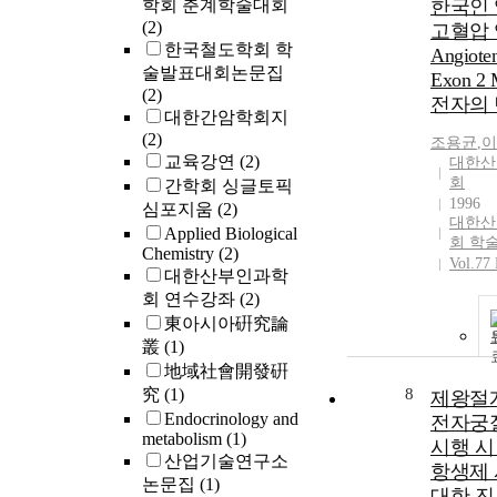
학회 춘계학술대회
한국인
the third c
(2)
고혈압
passage wi
한국철도학회 학
Angiote
elevator u
술발표대회논문집
Exon 2
customers t
(2)
hypermarke
전자의
대한간암학회지
results of t
(2)
조용균
,
이
show that 
교육강연
(2)
대한산
with the bu
회
간학회 싱글토픽
and with th
1996
심포지움
(2)
hall presen
대한산
Applied Biological
reduction r
회 학
Chemistry
(2)
influx of fi
Vol.77 
대한산부인과학
from the i
회 연수강좌
(2)
parking lot
東아시아硏究論
the hyperm
passages w
叢
(1)
buffer zone
地域社會開發硏
究
(1)
8
제왕절
Endocrinology and
전자궁
metabolism
(1)
시행 시
산업기술연구소
항생제
논문집
(1)
대한 