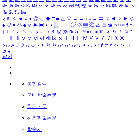
㎒
㎓
㎔
Ω
㏀
㏁
㎊
㎋
㎌
㏖
㏅
㎭
㎮
㎯
㏛
㎩
㎪
㎫
㎬
㏝
㏐
㏓
㏃
㏉
㏜
㏆
§
※
☆
★
○
●
◎
◇
◆
□
■
△
▽
→
←
↑
↓
↔
〓
◁
◀
▷
▶
♤
♠
♡
♥
♧
♣
⊙
◈
▣
◐
◑
▒
▤
▥
▨
▧
▦
▩
♨
☏
☎
☜
☞
¶
†
‡
↕
↗
↙
↖
↘
♭
♩
♪
♬
㉿
㈜
№
㏇
™
㏂
㏘
℡
＃
＆
＊
＠
ª
º
ⅰ
ⅱ
ⅲ
ⅳ
ⅴ
ⅵ
ⅶ
ⅷ
ⅸ
ⅹ
Ⅰ
Ⅱ
Ⅲ
Ⅳ
Ⅴ
Ⅵ
Ⅶ
Ⅷ
Ⅸ
Ⅹ
ا
ب
ت
ث
ج
ح
خ
د
ذ
ر
ز
س
ش
ص
ض
ط
ظ
ع
غ
ف
ق
ک
ل
م
ن
ه
و
ی
닫기
통합검색
국내학술논문
학위논문
해외학술논문
학술지