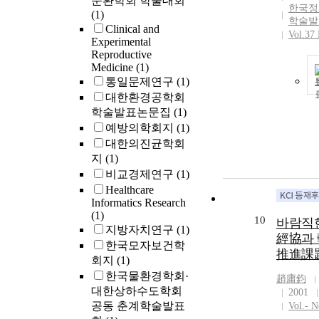
순환학회 학술대회
한국정
(1)
학술발
Clinical and
Vol.37
Experimental
Reproductive
Medicine
(1)
통일문제연구
(1)
대한환경공학회
학술발표논문집
(1)
예방의학회지
(1)
대한의진균학회
지
(1)
비교경제연구
(1)
Healthcare
Informatics Research
(1)
10
바람직
지방자치연구
(1)
經協과
한국모자보건학
推進課
회지
(1)
한국물환경학회·
趙庸鈞
대한상하수도학회
2001
공동 춘계학술발표
Vol.- N