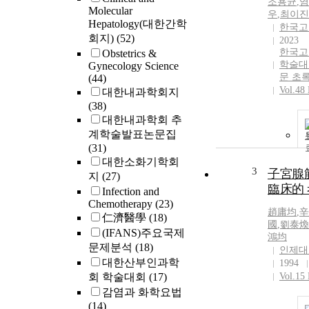
조용균
,
염
Molecular
우
,
최이진
Hepatology(대한간학
한국고
회지)
(52)
2023
한국고
Obstetrics &
학술대
Gynecology Science
문 초
(44)
Vol.48
대한내과학회지
(38)
대한내과학회 추
계학술발표논문집
(31)
대한소화기학회
3
子宮腺
지
(27)
臨床的
Infection and
Chemotherapy
(23)
趙庸均
,
辛
仁濟醫學
(18)
國
,
劉泰煥
(IFANS)주요국제
鴻均
문제분석
(18)
인제대
대한산부인과학
1994
회 학술대회
(17)
Vol.15
감염과 화학요법
(14)