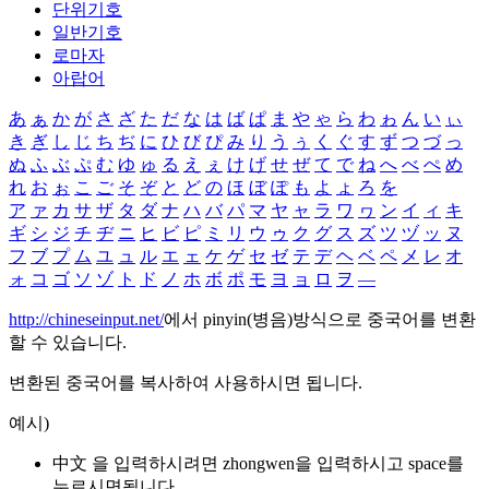
단위기호
일반기호
로마자
아랍어
あ
ぁ
か
が
さ
ざ
た
だ
な
は
ば
ぱ
ま
や
ゃ
ら
わ
ゎ
ん
い
ぃ
き
ぎ
し
じ
ち
ぢ
に
ひ
び
ぴ
み
り
う
ぅ
く
ぐ
す
ず
つ
づ
っ
ぬ
ふ
ぶ
ぷ
む
ゆ
ゅ
る
え
ぇ
け
げ
せ
ぜ
て
で
ね
へ
べ
ぺ
め
れ
お
ぉ
こ
ご
そ
ぞ
と
ど
の
ほ
ぼ
ぽ
も
よ
ょ
ろ
を
ア
ァ
カ
サ
ザ
タ
ダ
ナ
ハ
バ
パ
マ
ヤ
ャ
ラ
ワ
ヮ
ン
イ
ィ
キ
ギ
シ
ジ
チ
ヂ
ニ
ヒ
ビ
ピ
ミ
リ
ウ
ゥ
ク
グ
ス
ズ
ツ
ヅ
ッ
ヌ
フ
ブ
プ
ム
ユ
ュ
ル
エ
ェ
ケ
ゲ
セ
ゼ
テ
デ
ヘ
ベ
ペ
メ
レ
オ
ォ
コ
ゴ
ソ
ゾ
ト
ド
ノ
ホ
ボ
ポ
モ
ヨ
ョ
ロ
ヲ
―
http://chineseinput.net/
에서 pinyin(병음)방식으로 중국어를 변환
할 수 있습니다.
변환된 중국어를 복사하여 사용하시면 됩니다.
예시)
中文 을 입력하시려면
zhongwen
을 입력하시고 space를
누르시면됩니다.