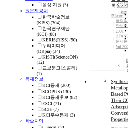
10개
음성 지원
(5)
통상관
원문제공처
조회
조용균
한국학술정보
국립외
(KISS)
(304)
안보연
한국연구재단
2001
(KCI)
(88)
(IFA
KERIS(RISS)
(50)
문제분
누리미디어
Vol.20
(DBpia)
(34)
KISTI(ScienceON)
(12)
교보문고(스콜라)
(1)
등재정보
2
Synthesi
KCI등재
(200)
Metallop
SCOPUS
(130)
Based P
KCI등재후보
(82)
Their C
ESCI
(71)
Adsorpti
SCIE
(7)
Convers
KCI우수등재
(3)
Properti
학술지명
Clinical and