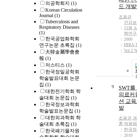
의공학회지
(1)
드 개
Korean Circulation
Journal
(1)
조용균
Tuberculosis and
건강보
Respiratory Diseases
가원 
(1)
책연구
한국공업화학회
2008
연구논문 초록집
(1)
HIRA
Vol.2 
大韓金屬學會會
報
(1)
저스티스
(1)
한국정밀공학회
학술발표대회 논문
집
(1)
9
SWT를
대한전기학회 학
의료커
술대회 논문집
(1)
션 교육
한국정보과학회
발
학술발표논문집
(1)
대한외과학회 학
조용균
,
권
술대회 초록집
(1)
훈
,
박용범
한국정
한국폐기물자원
2010