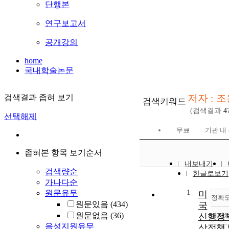
단행본
연구보고서
공개강의
home
국내학술논문
저자 : 
검색결과 좁혀 보기
검색키워드
(검색결과
4
선택해제
무료
기관 내
좁혀본 항목 보기순서
내보내기
검색량순
한글로보기
가나다순
1
원문유무
미
정확
원문있음
(434)
국
원문없음
(36)
신행정
내림
음성지원유무
상정책 