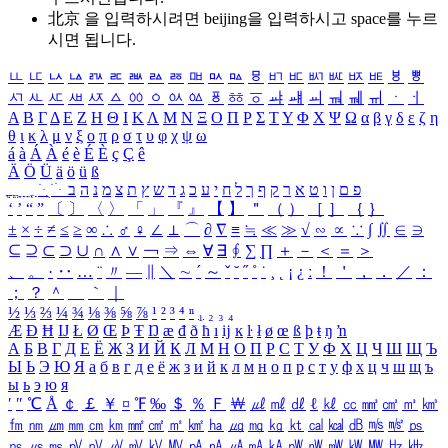
北京 을 입력하시려면
beijing
을 입력하시고 space를 누르
시면 됩니다.
ㅥ
ㅦ
ㅧ
ㅨ
ㅩ
ㅪ
ㅫ
ㅬ
ㅭ
ㅮ
ㅯ
ㅰ
ㅱ
ㅲ
ㅳ
ㅴ
ㅵ
ㅶ
ㅷ
ㅸ
ㅹ
ㅺ
ㅻ
ㅼ
ㅽ
ㅾ
ㅿ
ㆀ
ㆁ
ㆂ
ㆃ
ㆄ
ㆅ
ㆆ
ㆇ
ㆈ
ㆉ
ㆊ
ㆋ
ㆌ
ㆍ
ㆎ
Α
Β
Γ
Δ
Ε
Ζ
Η
Θ
Ι
Κ
Λ
Μ
Ν
Ξ
Ο
Π
Ρ
Σ
Τ
Υ
Φ
Χ
Ψ
Ω
α
β
γ
δ
ε
ζ
η
θ
ι
κ
λ
μ
ν
ξ
ο
π
ρ
σ
τ
υ
φ
χ
ψ
ω
á
à
Á
À
é
è
É
È
ç
Ç
ê
Ä
Ö
Ü
ä
ö
ü
ß
ְ
ֳ
ֲ
ֱ
ָ
ַ
ֵ
ֶ
ִ
ֹ
ּ
ֻ
ׂ
ׁ
ּ
ב
ה
נ
מ
צ
ת
ץ
ש
ד
ג
כ
ע
י
ח
ל
ך
ף
ק
ר
א
ט
ו
ן
ם
פ
‘
’
“
”
〔
〕
〈
〉
「
」
『
』
【
】
＂
（
）
［
］
｛
｝
±
×
÷
≠
≤
≥
∞
∴
♂
♀
∠
⊥
⌒
∂
∇
≡
≒
≪
≫
√
∽
∝
∵
∫
∬
∈
∋
⊆
⊇
⊂
⊃
∪
∩
∧
∨
￢
⇒
⇔
∀
∃
∮
∑
∏
＋
－
＜
＝
＞
、
。
·
‥
…
¨
〃
―
∥
＼
∼
´
～
ˇ
˘
˝
˚
˙
¸
˛
¡
¿
ː
！
＇
，
．
／
：
；
？
＾
＿
｀
｜
½
⅓
⅔
¼
¾
⅛
⅜
⅝
⅞
¹
²
³
⁴
ⁿ
₁
₂
₃
₄
Æ
Ð
Ħ
Ĳ
Ł
Ø
Œ
Þ
Ŧ
Ŋ
æ
đ
ð
ħ
ı
ĳ
ĸ
ŀ
ł
ø
œ
ß
þ
ŧ
ŋ
ŉ
А
Б
В
Г
Д
Е
Ё
Ж
З
И
Й
К
Л
М
Н
О
П
Р
С
Т
У
Ф
Х
Ц
Ч
Ш
Щ
Ъ
Ы
Ь
Э
Ю
Я
а
б
в
г
д
е
ё
ж
з
и
й
к
л
м
н
о
п
р
с
т
у
ф
х
ц
ч
ш
щ
ъ
ы
ь
э
ю
я
′
″
℃
Å
￠
￡
￥
¤
℉
‰
＄
％
Ｆ
￦
㎕
㎖
㎗
ℓ
㎘
㏄
㎣
㎤
㎥
㎦
㎙
㎚
㎛
㎜
㎝
㎞
㎟
㎠
㎡
㎢
㏊
㎍
㎎
㎏
㏏
㎈
㎉
㏈
㎧
㎨
㎰
㎱
㎲
㎳
㎴
㎵
㎶
㎷
㎸
㎹
㎀
㎁
㎂
㎃
㎄
㎺
㎻
㎽
㎾
㎿
㎐
㎑