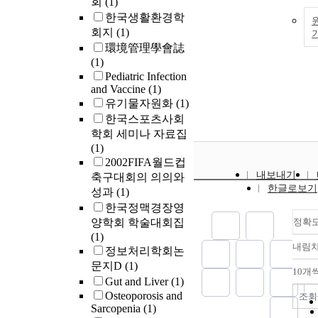
회
(1)
한국생활환경학
회지
(1)
環境管理學會誌
(1)
Pediatric Infection
and Vaccine
(1)
유기물자원화
(1)
한국스포츠사회
학회 세미나 자료집
(1)
2002FIFA월드컵
내보내기
축구대회의 의의와
한글로보기
성과
(1)
한국정맥경장영
양학회 학술대회집
정확
(1)
내림
정보처리학회논
문지D
(1)
10개
Gut and Liver
(1)
Osteoporosis and
조회
Sarcopenia
(1)