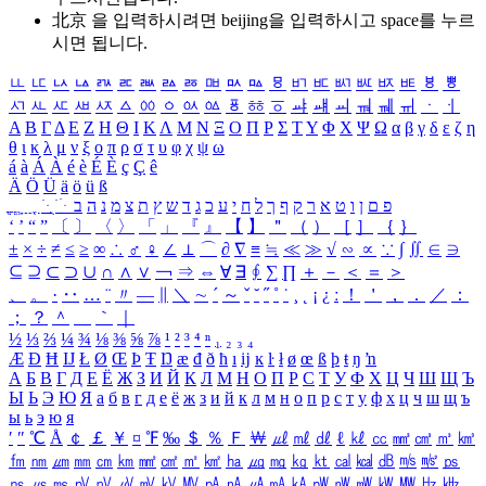
北京 을 입력하시려면
beijing
을 입력하시고 space를 누르
시면 됩니다.
ㅥ
ㅦ
ㅧ
ㅨ
ㅩ
ㅪ
ㅫ
ㅬ
ㅭ
ㅮ
ㅯ
ㅰ
ㅱ
ㅲ
ㅳ
ㅴ
ㅵ
ㅶ
ㅷ
ㅸ
ㅹ
ㅺ
ㅻ
ㅼ
ㅽ
ㅾ
ㅿ
ㆀ
ㆁ
ㆂ
ㆃ
ㆄ
ㆅ
ㆆ
ㆇ
ㆈ
ㆉ
ㆊ
ㆋ
ㆌ
ㆍ
ㆎ
Α
Β
Γ
Δ
Ε
Ζ
Η
Θ
Ι
Κ
Λ
Μ
Ν
Ξ
Ο
Π
Ρ
Σ
Τ
Υ
Φ
Χ
Ψ
Ω
α
β
γ
δ
ε
ζ
η
θ
ι
κ
λ
μ
ν
ξ
ο
π
ρ
σ
τ
υ
φ
χ
ψ
ω
á
à
Á
À
é
è
É
È
ç
Ç
ê
Ä
Ö
Ü
ä
ö
ü
ß
ְ
ֳ
ֲ
ֱ
ָ
ַ
ֵ
ֶ
ִ
ֹ
ּ
ֻ
ׂ
ׁ
ּ
ב
ה
נ
מ
צ
ת
ץ
ש
ד
ג
כ
ע
י
ח
ל
ך
ף
ק
ר
א
ט
ו
ן
ם
פ
‘
’
“
”
〔
〕
〈
〉
「
」
『
』
【
】
＂
（
）
［
］
｛
｝
±
×
÷
≠
≤
≥
∞
∴
♂
♀
∠
⊥
⌒
∂
∇
≡
≒
≪
≫
√
∽
∝
∵
∫
∬
∈
∋
⊆
⊇
⊂
⊃
∪
∩
∧
∨
￢
⇒
⇔
∀
∃
∮
∑
∏
＋
－
＜
＝
＞
、
。
·
‥
…
¨
〃
―
∥
＼
∼
´
～
ˇ
˘
˝
˚
˙
¸
˛
¡
¿
ː
！
＇
，
．
／
：
；
？
＾
＿
｀
｜
½
⅓
⅔
¼
¾
⅛
⅜
⅝
⅞
¹
²
³
⁴
ⁿ
₁
₂
₃
₄
Æ
Ð
Ħ
Ĳ
Ł
Ø
Œ
Þ
Ŧ
Ŋ
æ
đ
ð
ħ
ı
ĳ
ĸ
ŀ
ł
ø
œ
ß
þ
ŧ
ŋ
ŉ
А
Б
В
Г
Д
Е
Ё
Ж
З
И
Й
К
Л
М
Н
О
П
Р
С
Т
У
Ф
Х
Ц
Ч
Ш
Щ
Ъ
Ы
Ь
Э
Ю
Я
а
б
в
г
д
е
ё
ж
з
и
й
к
л
м
н
о
п
р
с
т
у
ф
х
ц
ч
ш
щ
ъ
ы
ь
э
ю
я
′
″
℃
Å
￠
￡
￥
¤
℉
‰
＄
％
Ｆ
￦
㎕
㎖
㎗
ℓ
㎘
㏄
㎣
㎤
㎥
㎦
㎙
㎚
㎛
㎜
㎝
㎞
㎟
㎠
㎡
㎢
㏊
㎍
㎎
㎏
㏏
㎈
㎉
㏈
㎧
㎨
㎰
㎱
㎲
㎳
㎴
㎵
㎶
㎷
㎸
㎹
㎀
㎁
㎂
㎃
㎄
㎺
㎻
㎽
㎾
㎿
㎐
㎑