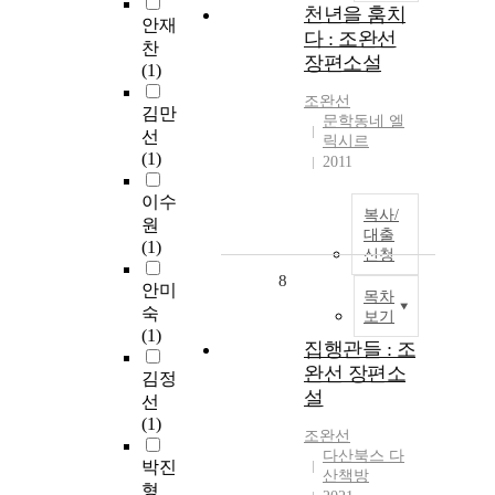
천년을 훔치
안재
다 : 조완선
찬
장편소설
(1)
조완선
김만
문학동네 엘
선
릭시르
(1)
2011
이수
복사/
원
대출
(1)
신청
8
안미
목차
숙
보기
(1)
집행관들 : 조
완선 장편소
김정
설
선
(1)
조완선
다산북스 다
박진
산책방
형