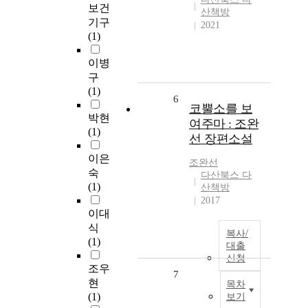
보건
산책방
기구
2021
(1)
이병
구
(1)
6
코뿔소를 보
박현
여주마 : 조완
(1)
선 장편소설
이은
조완선
숙
다산북스 다
(1)
산책방
2017
이대
식
복사/
(1)
대출
신청
조우
7
현
목차
(1)
보기