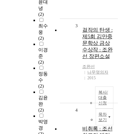
윤대
녕
(2)
최수
3
걸작의 탄생 :
웅
제5회 김만중
(2)
문학상 금상
수상작 : 조완
이경
선 장편소설
준
(2)
조완선
나무옆의자
정동
2015
수
(2)
복사/
김윤
대출
신청
완
(2)
4
목차
보기
박영
경
비취록 : 조선
(2)