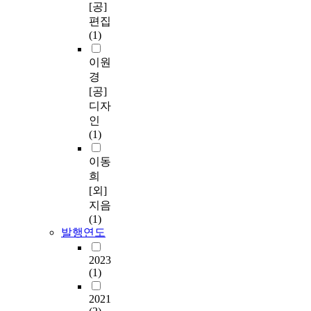
[공]
편집
(1)
이원
경
[공]
디자
인
(1)
이동
희
[외]
지음
(1)
발행연도
2023
(1)
2021