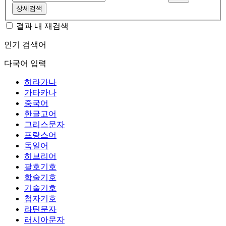
상세검색
결과 내 재검색
인기 검색어
다국어 입력
히라가나
가타카나
중국어
한글고어
그리스문자
프랑스어
독일어
히브리어
괄호기호
학술기호
기술기호
첨자기호
라틴문자
러시아문자