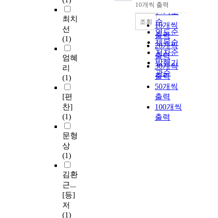
순
10개씩 출력
내림차순
인기도
최치
순
조회
10개씩
선
연도순
출력
(1)
제목순
20개씩
저자순
출력
엄혜
발행기
30개씩
리
관순
출력
(1)
50개씩
[편
출력
찬]
100개씩
(1)
출력
문형
상
(1)
김환
근...
[등]
저
(1)