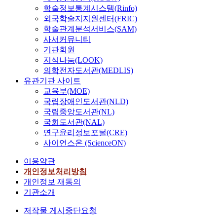
학술정보통계시스템(Rinfo)
외국학술지지원센터(FRIC)
학술관계분석서비스(SAM)
사서커뮤니티
기관회원
지식나눔(LOOK)
의학전자도서관(MEDLIS)
유관기관 사이트
교육부(MOE)
국립장애인도서관(NLD)
국립중앙도서관(NL)
국회도서관(NAL)
연구윤리정보포털(CRE)
사이언스온 (ScienceON)
이용약관
개인정보처리방침
개인정보 재동의
기관소개
저작물 게시중단요청