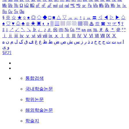
㎒
㎓
㎔
Ω
㏀
㏁
㎊
㎋
㎌
㏖
㏅
㎭
㎮
㎯
㏛
㎩
㎪
㎫
㎬
㏝
㏐
㏓
㏃
㏉
㏜
㏆
§
※
☆
★
○
●
◎
◇
◆
□
■
△
▽
→
←
↑
↓
↔
〓
◁
◀
▷
▶
♤
♠
♡
♥
♧
♣
⊙
◈
▣
◐
◑
▒
▤
▥
▨
▧
▦
▩
♨
☏
☎
☜
☞
¶
†
‡
↕
↗
↙
↖
↘
♭
♩
♪
♬
㉿
㈜
№
㏇
™
㏂
㏘
℡
＃
＆
＊
＠
ª
º
ⅰ
ⅱ
ⅲ
ⅳ
ⅴ
ⅵ
ⅶ
ⅷ
ⅸ
ⅹ
Ⅰ
Ⅱ
Ⅲ
Ⅳ
Ⅴ
Ⅵ
Ⅶ
Ⅷ
Ⅸ
Ⅹ
ا
ب
ت
ث
ج
ح
خ
د
ذ
ر
ز
س
ش
ص
ض
ط
ظ
ع
غ
ف
ق
ک
ل
م
ن
ه
و
ی
닫기
통합검색
국내학술논문
학위논문
해외학술논문
학술지