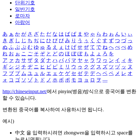
단위기호
일반기호
로마자
아랍어
あ
ぁ
か
が
さ
ざ
た
だ
な
は
ば
ぱ
ま
や
ゃ
ら
わ
ゎ
ん
い
ぃ
き
ぎ
し
じ
ち
ぢ
に
ひ
び
ぴ
み
り
う
ぅ
く
ぐ
す
ず
つ
づ
っ
ぬ
ふ
ぶ
ぷ
む
ゆ
ゅ
る
え
ぇ
け
げ
せ
ぜ
て
で
ね
へ
べ
ぺ
め
れ
お
ぉ
こ
ご
そ
ぞ
と
ど
の
ほ
ぼ
ぽ
も
よ
ょ
ろ
を
ア
ァ
カ
サ
ザ
タ
ダ
ナ
ハ
バ
パ
マ
ヤ
ャ
ラ
ワ
ヮ
ン
イ
ィ
キ
ギ
シ
ジ
チ
ヂ
ニ
ヒ
ビ
ピ
ミ
リ
ウ
ゥ
ク
グ
ス
ズ
ツ
ヅ
ッ
ヌ
フ
ブ
プ
ム
ユ
ュ
ル
エ
ェ
ケ
ゲ
セ
ゼ
テ
デ
ヘ
ベ
ペ
メ
レ
オ
ォ
コ
ゴ
ソ
ゾ
ト
ド
ノ
ホ
ボ
ポ
モ
ヨ
ョ
ロ
ヲ
―
http://chineseinput.net/
에서 pinyin(병음)방식으로 중국어를 변환
할 수 있습니다.
변환된 중국어를 복사하여 사용하시면 됩니다.
예시)
中文 을 입력하시려면
zhongwen
을 입력하시고 space를
누르시면됩니다.