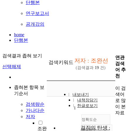
단행본
연구보고서
공개강의
home
단행본
검색결과 좁혀 보기
연관
저자 : 조완선
검색키워드
검색
선택해제
(검색결과
19
건)
어 추
천
좁혀본 항목 보
이 검
기순서
색어
내보내기
로 많
내책장담기
검색량순
한글로보기
이 본
1
가나다순
자료
저자
정확도순
걸작의 탄생 :
조완
내림차순