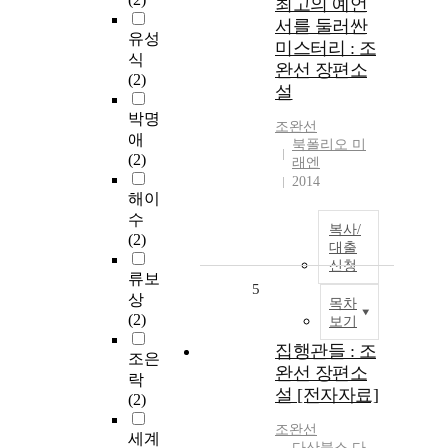
최고의 예언
서를 둘러싼
유성
미스터리 : 조
식
완선 장편소
(2)
설
박명
조완선
애
북폴리오 미
(2)
래엔
2014
해이
수
복사/
(2)
대출
신청
류보
5
상
목차
(2)
보기
집행관들 : 조
조은
완선 장편소
락
설 [전자자료]
(2)
조완선
세계
다산북스 다