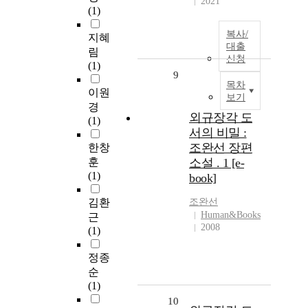
2021
(1)
복사/
지혜
대출
림
신청
(1)
9
목차
이원
보기
경
외규장각 도
(1)
서의 비밀 :
조완선 장편
한창
훈
소설 . 1 [e-
(1)
book]
김환
조완선
Human&Books
근
2008
(1)
정종
순
(1)
10