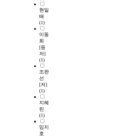
현일
배
(1)
이동
희
[등
저]
(1)
조완
선
[저]
(1)
지혜
린
(1)
임지
호