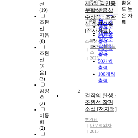
정확도
활용
제5회 김만중
선
순
도 높
문학상 금상
10개씩 출력
(19)
내림차순
인기도
은 자
수상작 : 조완
순
조회
료
조완
10개씩
선 장편소설
연도순
선
출력
[전자자료]
제목순
지음
20개씩
저자순
(8)
조완선
출력
발행기
북큐브네트웍
30개씩
스
관순
조완
출력
2023
선
50개씩
[지
출력
음]
100개씩
(3)
출력
김양
2
걸작의 탄생 :
호
조완선 장편
(2)
소설 [전자책]
이동
조완선
희
나무옆의자
(2)
2015