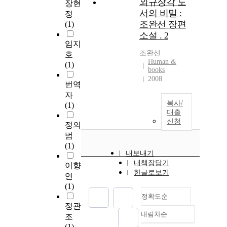
외규장각 도
장현
서의 비밀 :
정
조완선 장편
(1)
소설 . 2
임지
조완선
호
Human &
(1)
books
2008
번역
자
복사/
(1)
대출
신청
정의
범
(1)
내보내기
내책장담기
이향
한글로보기
연
(1)
정확도순
정관
내림차순
조
정확도
(1)