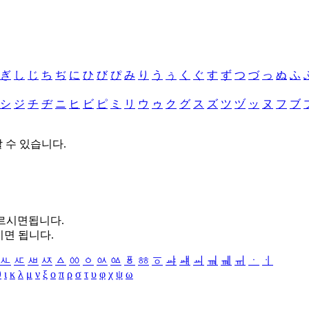
ぎ
し
じ
ち
ぢ
に
ひ
び
ぴ
み
り
う
ぅ
く
ぐ
す
ず
つ
づ
っ
ぬ
ふ
シ
ジ
チ
ヂ
ニ
ヒ
ビ
ピ
ミ
リ
ウ
ゥ
ク
グ
ス
ズ
ツ
ヅ
ッ
ヌ
フ
ブ
할 수 있습니다.
누르시면됩니다.
시면 됩니다.
ㅻ
ㅼ
ㅽ
ㅾ
ㅿ
ㆀ
ㆁ
ㆂ
ㆃ
ㆄ
ㆅ
ㆆ
ㆇ
ㆈ
ㆉ
ㆊ
ㆋ
ㆌ
ㆍ
ㆎ
θ
ι
κ
λ
μ
ν
ξ
ο
π
ρ
σ
τ
υ
φ
χ
ψ
ω