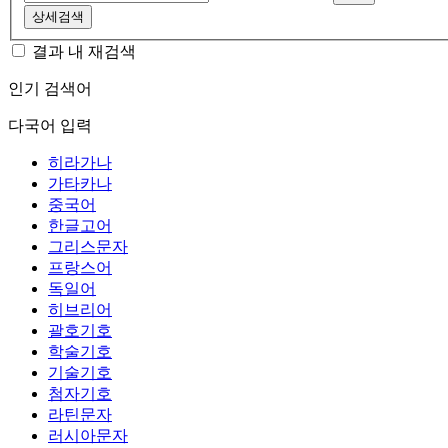
상세검색
결과 내 재검색
인기 검색어
다국어 입력
히라가나
가타카나
중국어
한글고어
그리스문자
프랑스어
독일어
히브리어
괄호기호
학술기호
기술기호
첨자기호
라틴문자
러시아문자