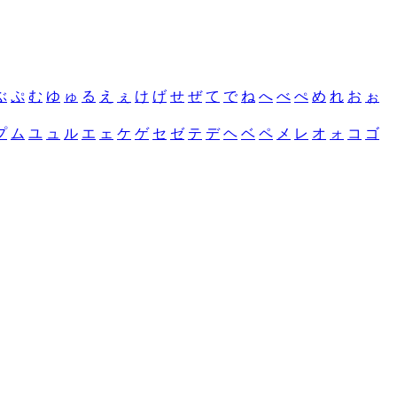
ぶ
ぷ
む
ゆ
ゅ
る
え
ぇ
け
げ
せ
ぜ
て
で
ね
へ
べ
ぺ
め
れ
お
ぉ
プ
ム
ユ
ュ
ル
エ
ェ
ケ
ゲ
セ
ゼ
テ
デ
ヘ
ベ
ペ
メ
レ
オ
ォ
コ
ゴ