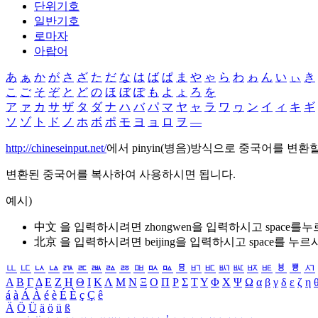
단위기호
일반기호
로마자
아랍어
あ
ぁ
か
が
さ
ざ
た
だ
な
は
ば
ぱ
ま
や
ゃ
ら
わ
ゎ
ん
い
ぃ
き
こ
ご
そ
ぞ
と
ど
の
ほ
ぼ
ぽ
も
よ
ょ
ろ
を
ア
ァ
カ
サ
ザ
タ
ダ
ナ
ハ
バ
パ
マ
ヤ
ャ
ラ
ワ
ヮ
ン
イ
ィ
キ
ギ
ソ
ゾ
ト
ド
ノ
ホ
ボ
ポ
モ
ヨ
ョ
ロ
ヲ
―
http://chineseinput.net/
에서 pinyin(병음)방식으로 중국어를 변환
변환된 중국어를 복사하여 사용하시면 됩니다.
예시)
中文 을 입력하시려면
zhongwen
을 입력하시고 space를
北京 을 입력하시려면
beijing
을 입력하시고 space를 누르
ㅥ
ㅦ
ㅧ
ㅨ
ㅩ
ㅪ
ㅫ
ㅬ
ㅭ
ㅮ
ㅯ
ㅰ
ㅱ
ㅲ
ㅳ
ㅴ
ㅵ
ㅶ
ㅷ
ㅸ
ㅹ
ㅺ
Α
Β
Γ
Δ
Ε
Ζ
Η
Θ
Ι
Κ
Λ
Μ
Ν
Ξ
Ο
Π
Ρ
Σ
Τ
Υ
Φ
Χ
Ψ
Ω
α
β
γ
δ
ε
ζ
η
á
à
Á
À
é
è
É
È
ç
Ç
ê
Ä
Ö
Ü
ä
ö
ü
ß