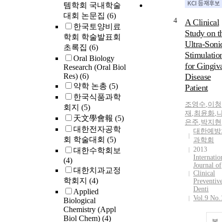
템학회 국내학술
대회 논문집
(6)
4
A Clinical
한국토양비료
Study on t
학회 학술발표회
Ultra-Soni
초록집
(6)
Stimulatio
Oral Biology
for Gingiv
Research (Oral Biol
Res)
(6)
Disease
약학 논총
(5)
Patient
한국식품과학
조영수
,
이청
회지
(5)
재
,
최윤화
,
天文學會報
(5)
은주
,
박지현
대한전자공학
대한예방
회 학술대회
(5)
과학회
2013
대한수학회보
Internatio
(4)
Journal of
대한치과교정
Clinical
학회지
(4)
Preventiv
Denti
Applied
Vol.9 No.
Biological
Chemistry (Appl
Biol Chem)
(4)
복