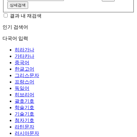
상세검색
결과 내 재검색
인기 검색어
다국어 입력
히라가나
가타카나
중국어
한글고어
그리스문자
프랑스어
독일어
히브리어
괄호기호
학술기호
기술기호
첨자기호
라틴문자
러시아문자