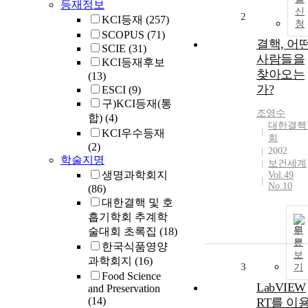
등재정보
신
2
KCI등재
(257)
청
SCOPUS
(71)
결핵, 어
SCIE
(31)
사람들을
KCI등재후보
찾아오는
(13)
가?
ESCI
(9)
구)KCI등재(통
조영수
합)
(4)
대한결핵
KCI우수등재
회
(2)
2002
학술지명
보건세계
생명과학회지
Vol.49
No.10
(86)
대한결핵 및 호
흡기학회 추계학
원
술대회 초록집
(18)
문
한국식품영양
보
과학회지
(16)
3
기
Food Science
LabVIEW
and Preservation
(14)
RT를 이