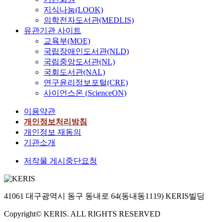
지식나눔(LOOK)
의학전자도서관(MEDLIS)
유관기관 사이트
교육부(MOE)
국립장애인도서관(NLD)
국립중앙도서관(NL)
국회도서관(NAL)
연구윤리정보포털(CRE)
사이언스온 (ScienceON)
이용약관
개인정보처리방침
개인정보 재동의
기관소개
저작물 게시중단요청
41061 대구광역시 동구 동내로 64(동내동1119) KERIS빌딩
Copyright© KERIS. ALL RIGHTS RESERVED