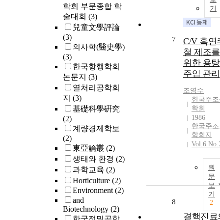
학회 부문종합 학
기
술대회
(3)
兒童文學評論
(3)
7
C/V 흑연
의사학(醫史學)
철 제조를
(3)
위한 용탕
한국항행학회
주입 관리
논문지
(3)
열처리공학회
조영수
지
(3)
한국주조
基礎科學硏究
학회
1986
(2)
한국주조
계량경제학보
학회지
(2)
Vol.6 No.
東亞論叢
(2)
생태와 환경
(2)
원
과학교육
(2)
문
Horticulture
(2)
보
Environment
(2)
기
and
8
2
Biotechnology
(2)
결핵진료
한국정밀공학