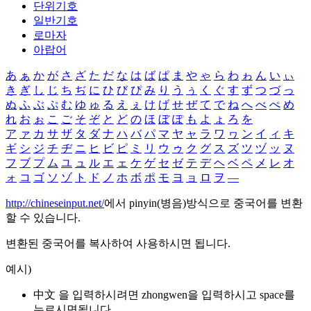
단위기호
일반기호
로마자
아랍어
あ
ぁ
か
が
さ
ざ
た
だ
な
は
ば
ぱ
ま
や
ゃ
ら
わ
ゎ
ん
い
ぃ
き
ぎ
し
じ
ち
ぢ
に
ひ
び
ぴ
み
り
う
ぅ
く
ぐ
す
ず
つ
づ
っ
ぬ
ふ
ぶ
ぷ
む
ゆ
ゅ
る
え
ぇ
け
げ
せ
ぜ
て
で
ね
へ
べ
ぺ
め
れ
お
ぉ
こ
ご
そ
ぞ
と
ど
の
ほ
ぼ
ぽ
も
よ
ょ
ろ
を
ア
ァ
カ
サ
ザ
タ
ダ
ナ
ハ
バ
パ
マ
ヤ
ャ
ラ
ワ
ヮ
ン
イ
ィ
キ
ギ
シ
ジ
チ
ヂ
ニ
ヒ
ビ
ピ
ミ
リ
ウ
ゥ
ク
グ
ス
ズ
ツ
ヅ
ッ
ヌ
フ
ブ
プ
ム
ユ
ュ
ル
エ
ェ
ケ
ゲ
セ
ゼ
テ
デ
ヘ
ベ
ペ
メ
レ
オ
ォ
コ
ゴ
ソ
ゾ
ト
ド
ノ
ホ
ボ
ポ
モ
ヨ
ョ
ロ
ヲ
―
http://chineseinput.net/
에서 pinyin(병음)방식으로 중국어를 변환
할 수 있습니다.
변환된 중국어를 복사하여 사용하시면 됩니다.
예시)
中文 을 입력하시려면
zhongwen
을 입력하시고 space를
누르시면됩니다.