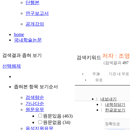
단행본
연구보고서
공개강의
home
국내학술논문
저자 : 조
검색결과 좁혀 보기
검색키워드
(검색결과
497
선택해제
무료
기관 내 무료
유료
좁혀본 항목 보기순서
검색량순
내보내기
가나다순
내책장담기
원문유무
한글로보기
원문있음
(463)
원문없음
(34)
정확도순
음성지원유무