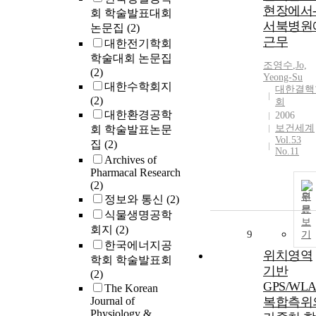
현장에서
회 학술발표대회
서북병원
논문집
(2)
근무
대한전기학회
학술대회 논문집
조영수
,
Jo,
(2)
Yeong-Su
대한수학회지
대한결핵
(2)
회
대한환경공학
2006
보건세계
회 학술발표논문
Vol.53
집
(2)
No.11
Archives of
Pharmacal Research
(2)
원
정보와 통신
(2)
문
식물생명공학
보
회지
(2)
9
기
한국에너지공
위치영역
학회 학술발표회
기반
(2)
GPS/WL
The Korean
Journal of
복합측위
Physiology &