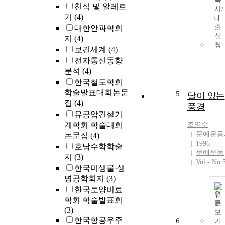
천식 및 알레르
사/
기
(4)
대
출
대한안과학회
신
지
(4)
청
보건세계
(4)
전자통신동향
분석
(4)
한국철도학회
학술발표대회논문
5
달이 있는
집
(4)
풍경
유공압건설기
계학회 학술대회
조영수
문예운동
논문집
(4)
1996
호남수학학술
문예운동
지
(3)
Vol.- No.
한국미생물·생
명공학회지
(3)
한국토양비료
원
학회 학술발표회
문
(3)
보
한국항공우주
6
기