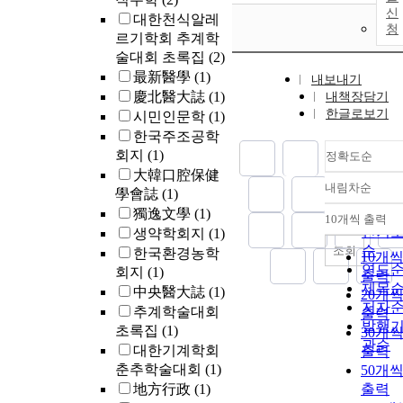
신
대한천식알레
청
르기학회 추계학
술대회 초록집
(2)
最新醫學
(1)
내보내기
慶北醫大誌
(1)
내책장담기
한글로보기
시민인문학
(1)
한국주조공학
회지
(1)
정확도순
大韓口腔保健
내림차순
學會誌
(1)
정확
순
獨逸文學
(1)
10개씩 출력
내림
인기
생약학회지
(1)
순
조회
한국환경농학
10개
연도
회지
(1)
출력
제목
中央醫大誌
(1)
20개
저자
추계학술대회
출력
발행
초록집
(1)
30개
관순
대한기계학회
출력
춘추학술대회
(1)
50개
地方行政
(1)
출력