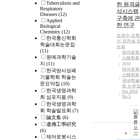
Tuberculosis and
한 원격굴
Respiratory
삭시스템
Diseases
(12)
구축에 관
Applied
한 연구
Biological
Chemistry
(12)
조영수
,
김학
한국통신학회
선
,
정찬세
,
학술대회논문집
순용
(11)
제어로봇
원예과학기술
스템학회
지
(11)
2010
제어로봇
한국방사성폐
스템학회
기물학회 학술논
국내학술
문요약집
(10)
회 논문
한국생명과학
Vol.2010
No.5
회 심포지움
(9)
한국생명과학
회 학술발표회
(7)
원
論文集
(6)
문
遺傳工學硏究
보
(6)
기
제어로봇시스