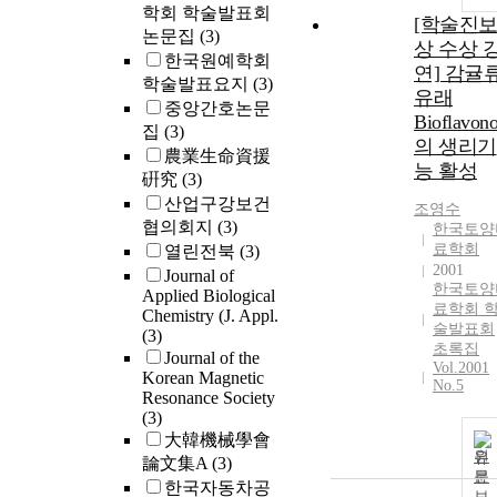
학회 학술발표회
[학술진
논문집
(3)
상 수상 
한국원예학회
연] 감귤
학술발표요지
(3)
유래
중앙간호논문
Bioflavono
집
(3)
의 생리기
農業生命資援
능 활성
硏究
(3)
산업구강보건
조영수
협의회지
(3)
한국토양
료학회
열린전북
(3)
2001
Journal of
한국토양
Applied Biological
료학회 
Chemistry (J. Appl.
술발표회
(3)
초록집
Journal of the
Vol.2001
Korean Magnetic
No.5
Resonance Society
(3)
大韓機械學會
원
論文集A
(3)
문
한국자동차공
보