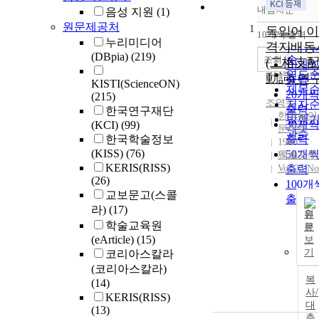
내림차순
음성 지원
(1)
정확
원문제공처
1
순
독일어 이
10개씩 출력
내림
누리미디어
인기
격지배동
(DBpia)
(219)
순
조회
(二格支
10개
연도
動詞) 연
출력
KISTI(ScienceON)
제목
20개
(215)
조영수
저자
출력
한국연구재단
한국독어
발행
30개
(KCI)
(99)
문학회
관순
한국학술정보
출력
1980
(KISS)
(76)
50개
獨逸文學
KERIS(RISS)
Vol.25 No
출력
(26)
100개
교보문고(스콜
출력
라)
(17)
원
학술교육원
문
(eArticle)
(15)
보
기
코리아스칼라
(코리아스칼라)
복
(14)
사/
KERIS(RISS)
대
(13)
출