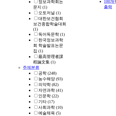
100개
정보과학회논
출력
문지
(1)
오토저널
(1)
대한보건협회
보건종합학술대회
(1)
독어독문학
(1)
한국정보과학
회 학술발표논문
집
(1)
最高管理者課
程論文集
(1)
주제분류
공학
(248)
농수해양
(93)
의약학
(82)
자연과학
(41)
인문학
(22)
기타
(17)
사회과학
(10)
예술체육
(5)