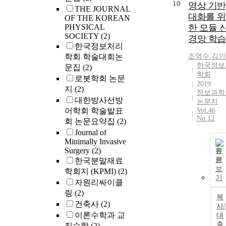
10
영상 기반
THE JOURNAL
대화를 위
OF THE KOREAN
PHYSICAL
한 모듈 
SOCIETY
(2)
경망 학습
한국정보처리
학회 학술대회논
조영수
,
김인
한국정보
문집
(2)
학회
로봇학회 논문
2019
지
(2)
정보과학
대한방사선방
논문지
어학회 학술발표
Vol.46
No.12
회 논문요약집
(2)
Journal of
Minimally Invasive
Surgery
(2)
원
문
한국분말재료
보
학회지 (KPMI)
(2)
기
자원리싸이클
링
(2)
복
건축사
(2)
사/
이론수학과 교
대
출
직수학
(2)