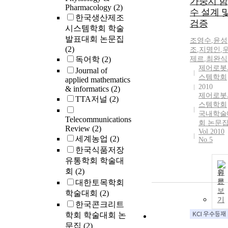
가중치 함
Pharmacology
(2)
수 설계 
한국생산제조
검증
시스템학회 학술
발표대회 논문집
조영수
,
윤성
(2)
조
,
지명인
,
독어학
(2)
제르
,
최완식
제어로봇
Journal of
스템학회
applied mathematics
2010
& informatics
(2)
제어로봇
TTA저널
(2)
스템학회
국내학술
Telecommunications
회 논문
Review
(2)
Vol.2010
세계농업
(2)
No.5
한국식품저장
유통학회 학술대
회
(2)
원
문
대한토목학회
보
학술대회
(2)
기
한국콘크리트
학회 학술대회 논
문집
(2)