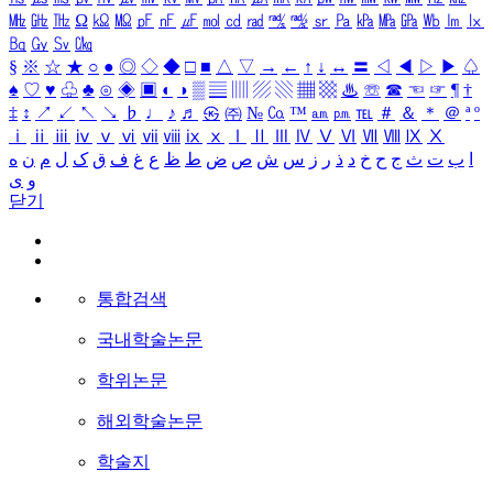
㎒
㎓
㎔
Ω
㏀
㏁
㎊
㎋
㎌
㏖
㏅
㎭
㎮
㎯
㏛
㎩
㎪
㎫
㎬
㏝
㏐
㏓
㏃
㏉
㏜
㏆
§
※
☆
★
○
●
◎
◇
◆
□
■
△
▽
→
←
↑
↓
↔
〓
◁
◀
▷
▶
♤
♠
♡
♥
♧
♣
⊙
◈
▣
◐
◑
▒
▤
▥
▨
▧
▦
▩
♨
☏
☎
☜
☞
¶
†
‡
↕
↗
↙
↖
↘
♭
♩
♪
♬
㉿
㈜
№
㏇
™
㏂
㏘
℡
＃
＆
＊
＠
ª
º
ⅰ
ⅱ
ⅲ
ⅳ
ⅴ
ⅵ
ⅶ
ⅷ
ⅸ
ⅹ
Ⅰ
Ⅱ
Ⅲ
Ⅳ
Ⅴ
Ⅵ
Ⅶ
Ⅷ
Ⅸ
Ⅹ
ا
ب
ت
ث
ج
ح
خ
د
ذ
ر
ز
س
ش
ص
ض
ط
ظ
ع
غ
ف
ق
ک
ل
م
ن
ه
و
ی
닫기
통합검색
국내학술논문
학위논문
해외학술논문
학술지