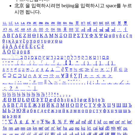
北京 을 입력하시려면
beijing
을 입력하시고 space를 누르
시면 됩니다.
ㅥ
ㅦ
ㅧ
ㅨ
ㅩ
ㅪ
ㅫ
ㅬ
ㅭ
ㅮ
ㅯ
ㅰ
ㅱ
ㅲ
ㅳ
ㅴ
ㅵ
ㅶ
ㅷ
ㅸ
ㅹ
ㅺ
ㅻ
ㅼ
ㅽ
ㅾ
ㅿ
ㆀ
ㆁ
ㆂ
ㆃ
ㆄ
ㆅ
ㆆ
ㆇ
ㆈ
ㆉ
ㆊ
ㆋ
ㆌ
ㆍ
ㆎ
Α
Β
Γ
Δ
Ε
Ζ
Η
Θ
Ι
Κ
Λ
Μ
Ν
Ξ
Ο
Π
Ρ
Σ
Τ
Υ
Φ
Χ
Ψ
Ω
α
β
γ
δ
ε
ζ
η
θ
ι
κ
λ
μ
ν
ξ
ο
π
ρ
σ
τ
υ
φ
χ
ψ
ω
á
à
Á
À
é
è
É
È
ç
Ç
ê
Ä
Ö
Ü
ä
ö
ü
ß
ְ
ֳ
ֲ
ֱ
ָ
ַ
ֵ
ֶ
ִ
ֹ
ּ
ֻ
ׂ
ׁ
ּ
ב
ה
נ
מ
צ
ת
ץ
ש
ד
ג
כ
ע
י
ח
ל
ך
ף
ק
ר
א
ט
ו
ן
ם
פ
‘
’
“
”
〔
〕
〈
〉
「
」
『
』
【
】
＂
（
）
［
］
｛
｝
±
×
÷
≠
≤
≥
∞
∴
♂
♀
∠
⊥
⌒
∂
∇
≡
≒
≪
≫
√
∽
∝
∵
∫
∬
∈
∋
⊆
⊇
⊂
⊃
∪
∩
∧
∨
￢
⇒
⇔
∀
∃
∮
∑
∏
＋
－
＜
＝
＞
、
。
·
‥
…
¨
〃
―
∥
＼
∼
´
～
ˇ
˘
˝
˚
˙
¸
˛
¡
¿
ː
！
＇
，
．
／
：
；
？
＾
＿
｀
｜
½
⅓
⅔
¼
¾
⅛
⅜
⅝
⅞
¹
²
³
⁴
ⁿ
₁
₂
₃
₄
Æ
Ð
Ħ
Ĳ
Ł
Ø
Œ
Þ
Ŧ
Ŋ
æ
đ
ð
ħ
ı
ĳ
ĸ
ŀ
ł
ø
œ
ß
þ
ŧ
ŋ
ŉ
А
Б
В
Г
Д
Е
Ё
Ж
З
И
Й
К
Л
М
Н
О
П
Р
С
Т
У
Ф
Х
Ц
Ч
Ш
Щ
Ъ
Ы
Ь
Э
Ю
Я
а
б
в
г
д
е
ё
ж
з
и
й
к
л
м
н
о
п
р
с
т
у
ф
х
ц
ч
ш
щ
ъ
ы
ь
э
ю
я
′
″
℃
Å
￠
￡
￥
¤
℉
‰
＄
％
Ｆ
￦
㎕
㎖
㎗
ℓ
㎘
㏄
㎣
㎤
㎥
㎦
㎙
㎚
㎛
㎜
㎝
㎞
㎟
㎠
㎡
㎢
㏊
㎍
㎎
㎏
㏏
㎈
㎉
㏈
㎧
㎨
㎰
㎱
㎲
㎳
㎴
㎵
㎶
㎷
㎸
㎹
㎀
㎁
㎂
㎃
㎄
㎺
㎻
㎽
㎾
㎿
㎐
㎑