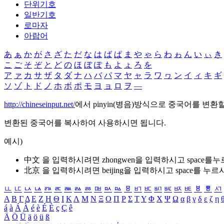
단위기호
일반기호
로마자
아랍어
あ
ぁ
か
が
さ
ざ
た
だ
な
は
ば
ぱ
ま
や
ゃ
ら
わ
ゎ
ん
い
ぃ
き
こ
ご
そ
ぞ
と
ど
の
ほ
ぼ
ぽ
も
よ
ょ
ろ
を
ア
ァ
カ
サ
ザ
タ
ダ
ナ
ハ
バ
パ
マ
ヤ
ャ
ラ
ワ
ヮ
ン
イ
ィ
キ
ギ
ソ
ゾ
ト
ド
ノ
ホ
ボ
ポ
モ
ヨ
ョ
ロ
ヲ
―
http://chineseinput.net/
에서 pinyin(병음)방식으로 중국어를 변환
변환된 중국어를 복사하여 사용하시면 됩니다.
예시)
中文 을 입력하시려면
zhongwen
을 입력하시고 space를
北京 을 입력하시려면
beijing
을 입력하시고 space를 누르
ㅥ
ㅦ
ㅧ
ㅨ
ㅩ
ㅪ
ㅫ
ㅬ
ㅭ
ㅮ
ㅯ
ㅰ
ㅱ
ㅲ
ㅳ
ㅴ
ㅵ
ㅶ
ㅷ
ㅸ
ㅹ
ㅺ
Α
Β
Γ
Δ
Ε
Ζ
Η
Θ
Ι
Κ
Λ
Μ
Ν
Ξ
Ο
Π
Ρ
Σ
Τ
Υ
Φ
Χ
Ψ
Ω
α
β
γ
δ
ε
ζ
η
á
à
Á
À
é
è
É
È
ç
Ç
ê
Ä
Ö
Ü
ä
ö
ü
ß