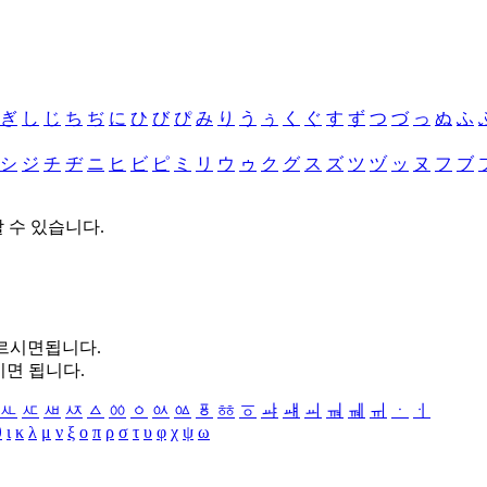
ぎ
し
じ
ち
ぢ
に
ひ
び
ぴ
み
り
う
ぅ
く
ぐ
す
ず
つ
づ
っ
ぬ
ふ
シ
ジ
チ
ヂ
ニ
ヒ
ビ
ピ
ミ
リ
ウ
ゥ
ク
グ
ス
ズ
ツ
ヅ
ッ
ヌ
フ
ブ
할 수 있습니다.
누르시면됩니다.
시면 됩니다.
ㅻ
ㅼ
ㅽ
ㅾ
ㅿ
ㆀ
ㆁ
ㆂ
ㆃ
ㆄ
ㆅ
ㆆ
ㆇ
ㆈ
ㆉ
ㆊ
ㆋ
ㆌ
ㆍ
ㆎ
θ
ι
κ
λ
μ
ν
ξ
ο
π
ρ
σ
τ
υ
φ
χ
ψ
ω