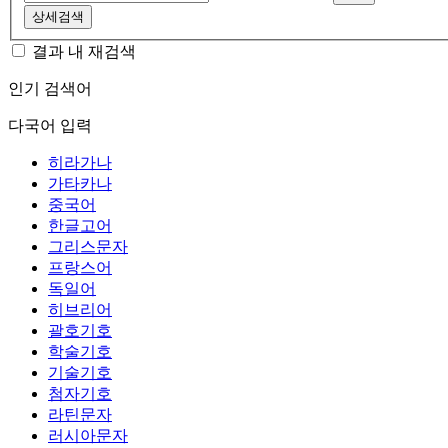
상세검색
결과 내 재검색
인기 검색어
다국어 입력
히라가나
가타카나
중국어
한글고어
그리스문자
프랑스어
독일어
히브리어
괄호기호
학술기호
기술기호
첨자기호
라틴문자
러시아문자