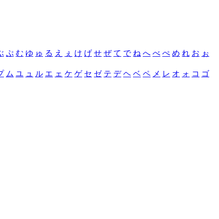
ぶ
ぷ
む
ゆ
ゅ
る
え
ぇ
け
げ
せ
ぜ
て
で
ね
へ
べ
ぺ
め
れ
お
ぉ
プ
ム
ユ
ュ
ル
エ
ェ
ケ
ゲ
セ
ゼ
テ
デ
ヘ
ベ
ペ
メ
レ
オ
ォ
コ
ゴ